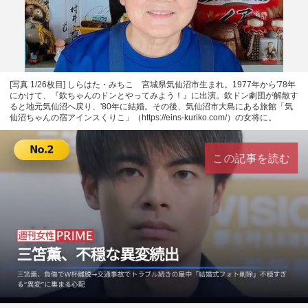
[写真 1/26枚目] しらはた・みちこ 宮城県気仙沼市生まれ。1977年から'78年
にかけて、『欽ちゃんのドンとやってみよう！』に出演。欽ドン劇団が解散す
ると地元気仙沼へ戻り、'80年に結婚。その後、気仙沼市大島にある旅館「気
仙沼ちゃんの宿アインスくりこ」（https://eins-kuriko.com/）の女将に。
この記事を読む
L
U
o
n