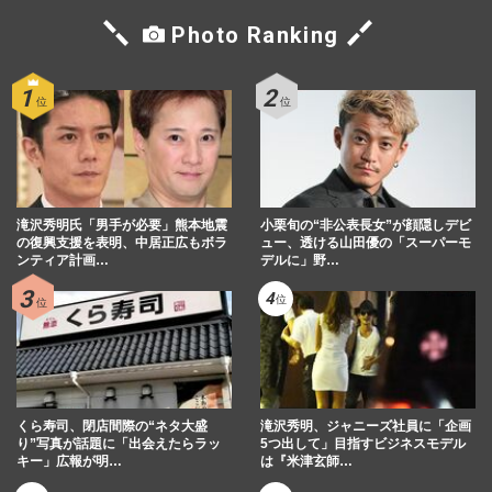
Photo Ranking
萩本欽一「こんな事言うような人だったっ
け」ラジオ番組で森三中・黒沢かずこ
に“共演NG”突きつけ物議
週刊女性PRIME
2024/12/12
《欽ちゃんファミリーは今》佐藤B作、劇
団からテレビへ！“稽古の鬼”萩本欽一の教
え「運は全部仕事に使え…
滝沢秀明氏「男手が必要」熊本地震
小栗旬の“非公表長女”が顔隠しデビ
の復興支援を表明、中居正広もボラ
ュー、透ける山田優の「スーパーモ
週刊女性2024年9月24日・10月1日日号
2024/9/20
ンティア計画…
デルに」野…
《欽ちゃんファミリーは今》高橋真美、三
女“たまえ”が明かす「悪口と下ネタ」をし
ない理由と“お父さん”…
週刊女性2024年9月24日・10月1日日号
2024/9/19
くら寿司、閉店間際の“ネタ大盛
滝沢秀明、ジャニーズ社員に「企画
り”写真が話題に「出会えたらラッ
5つ出して」目指すビジネスモデル
キー」広報が明…
は『米津玄師…