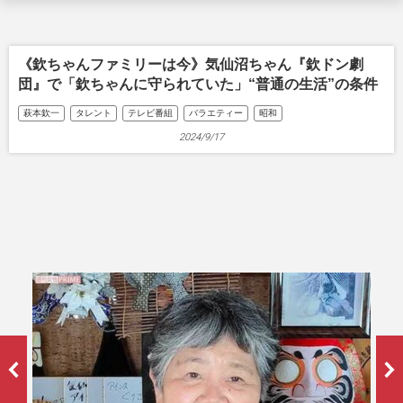
《欽ちゃんファミリーは今》気仙沼ちゃん『欽ドン劇
団』で「欽ちゃんに守られていた」“普通の生活”の条件
萩本欽一
タレント
テレビ番組
バラエティー
昭和
2024/9/17