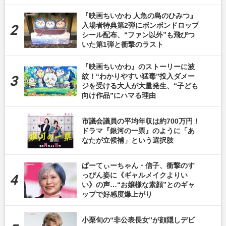
『映画ちいかわ 人魚の島のひみつ』
入場者特典第2弾にボンボンドロップ
シール配布、“ファン以外”も飛びつ
いた第1弾と衝撃のラスト
『映画ちいかわ』のストーリーに波
紋！“わかりやすい猛毒”投入ダメー
ジを受ける大人が大量発生、“子ども
向け作品”にハマる理由
市議会議員の平均年収は約700万円！
ドラマ『銀河の一票』のように「あ
なたが立候補」という選択肢
ぱーてぃーちゃん・信子、衝撃のす
っぴん姿に《ギャルメイクよりい
い》の声…“お嬢様な素顔”とのギャ
ップで好感度爆上がり
小栗旬の“非公表長女”が顔隠しデビ