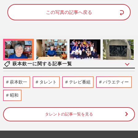
a
m
d
u
e
t
d
e
この写真の記事へ戻る
:
1
0
0
.
0
0
%
萩本欽一に関する記事一覧
萩本欽一、万博で『仮装大賞』開催も「ガ
萩本欽一
タレント
テレビ番組
バラエティー
リガリで痩せて小さく…」声枯れ&ほぼし
ゃべらずの“置物状態”に…
昭和
週刊女性PRIME
2025/5/27
タレントの記事一覧を見る
【仮装大賞】欽ちゃんの毒舌はなぜ？「終
了・引退説」の背景と老害批判の真意
週刊女性PRIME
2025/1/14