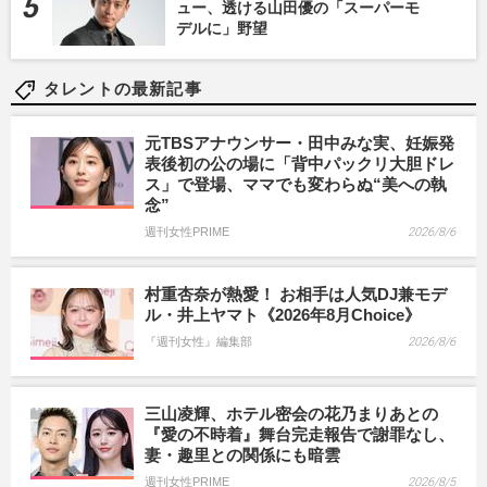
ュー、透ける山田優の「スーパーモ
デルに」野望
タレントの最新記事
元TBSアナウンサー・田中みな実、妊娠発
表後初の公の場に「背中パックリ大胆ドレ
ス」で登場、ママでも変わらぬ“美への執
念”
週刊女性PRIME
2026/8/6
村重杏奈が熱愛！ お相手は人気DJ兼モデ
ル・井上ヤマト《2026年8月Choice》
『週刊女性』編集部
2026/8/6
三山凌輝、ホテル密会の花乃まりあとの
『愛の不時着』舞台完走報告で謝罪なし、
妻・趣里との関係にも暗雲
週刊女性PRIME
2026/8/5