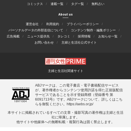
コミックス
連載一覧
タグ一覧
無料占い
About us
運営会社
利用規約
プライバシーポリシー
パーソナルデータの外部送信について
コンテンツ制作・編集ポリシー
広告掲載
ニュース提供先
タレコミ
採用情報
お知らせ一覧
お問い合わせ
主婦と生活社公式サイト
主婦と生活社関連サイト
ABJマークは、この電子書店・電子書籍配信サービス
が、著作権者からコンテンツ使用許諾を得た正規版配信
サービスであることを示す登録商標（登録番号 第
6091713号）です。ABJマークについて、詳しくはこち
らを御覧ください。
https://aebs.or.jp/
本サイトに掲載されているすべての⽂章・撮影写真の著作権は主婦と⽣活
社に帰属します。
他サイトや他媒体への無断転載・複製⾏為は固く禁⽌します。