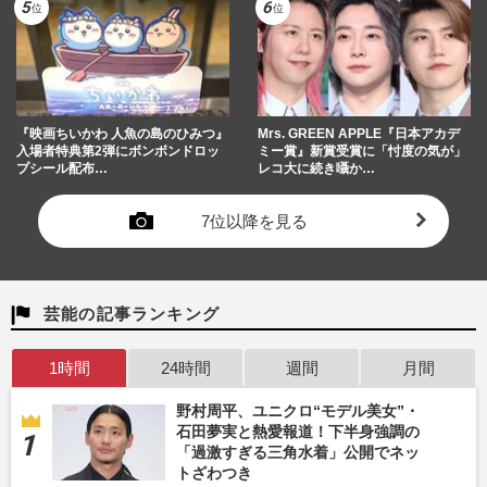
『映画ちいかわ 人魚の島のひみつ』
Mrs. GREEN APPLE『日本アカデ
入場者特典第2弾にボンボンドロッ
ミー賞』新賞受賞に「忖度の気が」
プシール配布…
レコ大に続き囁か…
7位以降を見る
芸能の記事ランキング
1時間
24時間
週間
月間
野村周平、ユニクロ“モデル美女”・
石田夢実と熱愛報道！下半身強調の
「過激すぎる三角水着」公開でネッ
トざわつき