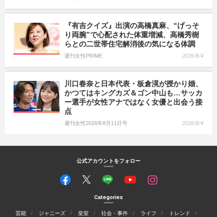
『有吉クイズ』出演の高橋真麻、“げっそ
り両腕”で心配された体重増減、高橋秀樹
らとの二世帯住宅解消後の気になる体調
週刊女性PRIME
2026/8/4
川口春奈と日本代表・板倉滉が授かり婚、
かつてはキングカズ＆ゴン中山も…サッカ
ー選手が女性アナではなく女優と出会う接
点
週刊女性2026年8月11日号
2026/8/4
公式アカウントをフォロー
Categories
芸能
ジャニーズ
皇室
社会・事件
ライフ
トレンド