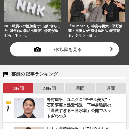
NHK職員への性加害で“出禁”食らっ
『Number_i』神宮寺勇太・平野紫
た〈5年前の番組出演者〉特定が進
耀・岸優太が“海外進出”の夢実現
むも、ネット…
も、チケット価…
7位以降を見る
芸能の記事ランキング
1時間
24時間
週間
月間
野村周平、ユニクロ“モデル美女”・
石田夢実と熱愛報道！下半身強調の
「過激すぎる三角水着」公開でネッ
トざわつき
巨人・高梨雄平投手に”お泊まり不