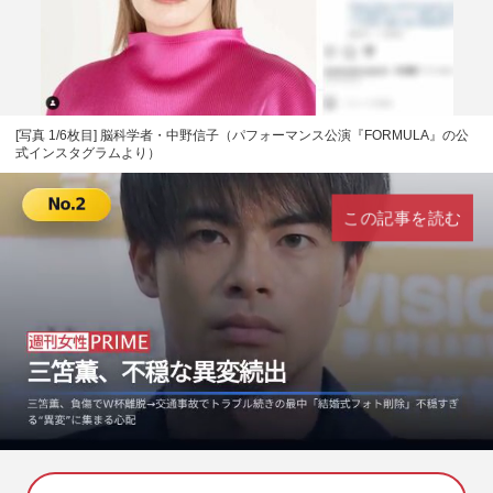
[写真 1/6枚目] 脳科学者・中野信子（パフォーマンス公演『FORMULA』の公
式インスタグラムより）
この記事を読む
L
U
o
n
a
m
d
u
e
t
d