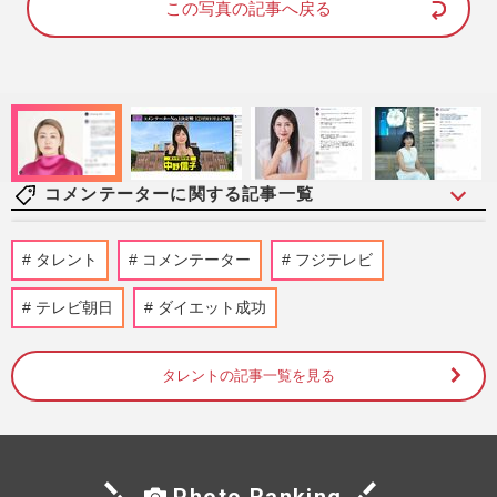
e
この写真の記事へ戻る
:
1
0
0
.
0
0
%
コメンテーターに関する記事一覧
田原総一朗氏『朝まで生テレビ！』が「朝
タレント
コメンテーター
フジテレビ
まででも生でもない」まさかの変更で「タ
イトル詐欺」ツッコミ殺到
テレビ朝日
ダイエット成功
週刊女性PRIME
2026/4/29
タレントの記事一覧を見る
玉川徹氏vs常見陽平教授『羽鳥慎一モーニ
ングショー』で大激論、若者の働き方めぐ
る“バトル”に意外な反響
週刊女性PRIME
2026/4/24