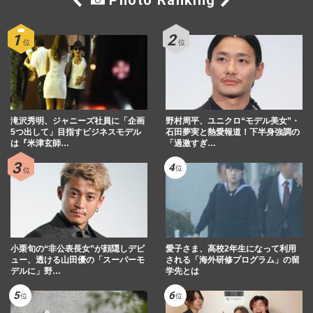
Photo Ranking
『羽鳥慎一モーニングショー』で「ユダヤ
人」発言が炎上の玉川徹氏、過去には「電
通」発言で懲戒処分もテレ…
週刊女性PRIME
2026/4/20
《「政治を語ってほしくないコメンテータ
ー」ランキング》不倫・炎上議員、弁護士
滝沢秀明、ジャニーズ社員に「企画
らを抑えた“暴言失言”だ…
野村周平、ユニクロ“モデル美女”・
5つ出して」目指すビジネスモデル
石田夢実と熱愛報道！下半身強調の
週刊女性PRIME
2026/2/24
は『米津玄師…
「過激すぎ…
「ミヤネ屋」ついに今秋終了へ！ 宮根誠
司が辞めたがっていた「真相」
週刊女性2026年2月24日号
2026/2/10
小栗旬の“非公表長女”が顔隠しデビ
愛子さま、高校2年生になって利用
ュー、透ける山田優の「スーパーモ
される「海外研修プログラム」の留
デルに」野…
学先とは