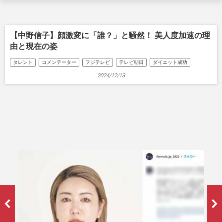
【中野信子】顔激変に「誰？」と騒然！ 美人度加速の理
由と現在の姿
タレント
コメンテーター
フジテレビ
テレビ朝日
ダイエット成功
2024/12/13