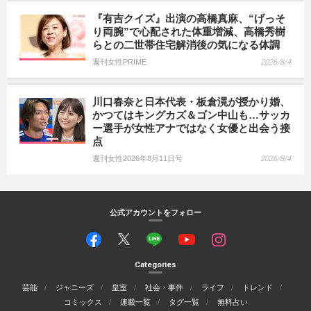
『有吉クイズ』出演の高橋真麻、“げっそ
り両腕”で心配された体重増減、高橋秀樹
らとの二世帯住宅解消後の気になる体調
週刊女性PRIME
2026/8/4
川口春奈と日本代表・板倉滉が授かり婚、
かつてはキングカズ＆ゴン中山も…サッカ
ー選手が女性アナではなく女優と出会う接
点
週刊女性2026年8月11日号
2026/8/4
公式アカウントをフォロー
Categories
芸能
ジャニーズ
皇室
社会・事件
ライフ
トレンド
コミックス
連載一覧
タグ一覧
無料占い