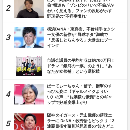
倫”報道も「ゾンビのせいで不倫がか
わいく見える」ファンの反応が示す
野球界の“不祥事慣れ”
横浜DeNA・東克樹、不倫相手セクシ
ー女優の新作が“野球ネタ”満載で
「反省しとらんやろ」大暴走にブー
イング
市議会議員の平均年収は約700万円！
ドラマ『銀河の一票』のように「あ
なたが立候補」という選択肢
ぱーてぃーちゃん・信子、衝撃のす
っぴん姿に《ギャルメイクよりい
い》の声…“お嬢様な素顔”とのギャ
ップで好感度爆上がり
阪神タイガース・元山飛優の落球エ
ラーに DeNA・牧秀悟もビックリ！2
連覇目指す藤川球児監督の“泣きどこ