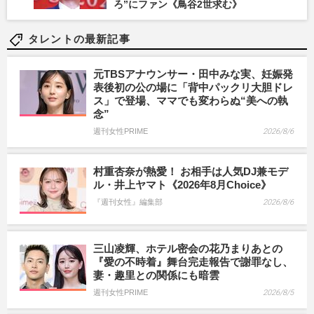
ろ”にファン《鳥谷2世求む》
タレントの最新記事
元TBSアナウンサー・田中みな実、妊娠発
表後初の公の場に「背中パックリ大胆ドレ
ス」で登場、ママでも変わらぬ“美への執
念”
週刊女性PRIME
2026/8/6
村重杏奈が熱愛！ お相手は人気DJ兼モデ
ル・井上ヤマト《2026年8月Choice》
『週刊女性』編集部
2026/8/6
三山凌輝、ホテル密会の花乃まりあとの
『愛の不時着』舞台完走報告で謝罪なし、
妻・趣里との関係にも暗雲
週刊女性PRIME
2026/8/5