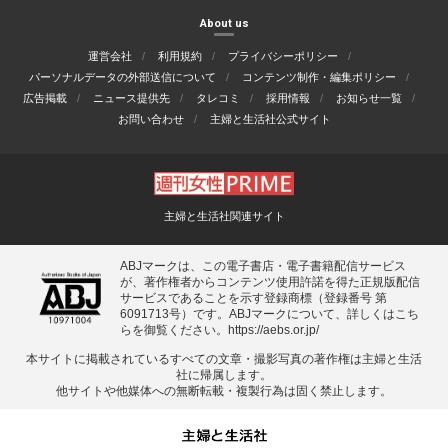
About us
運営会社
利用規約
プライバシーポリシー
パーソナルデータの外部送信について
コンテンツ制作・編集ポリシー
広告掲載
ニュース提供先
タレコミ
採用情報
お知らせ一覧
お問い合わせ
主婦と生活社公式サイト
主婦と生活社関連サイト
ABJマークは、この電子書店・電子書籍配信サービス
が、著作権者からコンテンツ使用許諾を得た正規版配信
サービスであることを示す登録商標（登録番号 第
6091713号）です。ABJマークについて、詳しくはこち
らを御覧ください。
https://aebs.or.jp/
本サイトに掲載されているすべての⽂章・撮影写真の著作権は主婦と⽣活
社に帰属します。
他サイトや他媒体への無断転載・複製⾏為は固く禁⽌します。