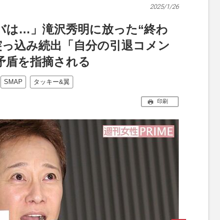
2025/1/26
バは…」滝沢秀明に放った“終わ
突っ込み続出「自分の引退コメン
矛盾を指摘される
SMAP
タッキー&翼
印刷