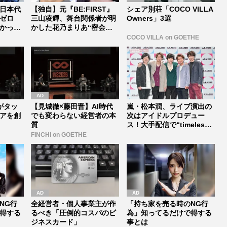
日本代
【独自】元『BE:FIRST』
シェア別荘「COCO VILLA
ゼロ
三山凌輝、舞台関係者が明
Owners」3選
かった
かした花乃まりあ“密会報
道...
COCO VILLA on GOETHE
Iがタッ
【見城徹×藤田晋】AI時代
嵐・松本潤、ライブ演出の
アを創
でも変わらない経営者の本
次はアイドルプロデュー
質
ス！大手配信で“timelesz
式...
FINCHI on GOETHE
NG行
全経営者・個人事業主が作
「持ち家を売る時のNG行
得する
るべき「圧倒的コスパのビ
為」知ってるだけで得する
ジネスカード」
事とは