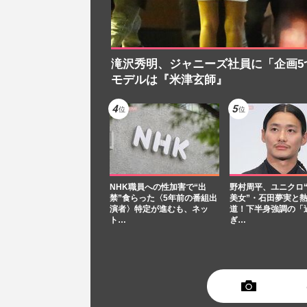
滝沢秀明、ジャニーズ社員に「企画5
モデルは『米津玄師』
NHK職員への性加害で“出
野村周平、ユニクロ
禁”食らった〈5年前の番組出
美女”・石田夢実と
演者〉特定が進むも、ネッ
道！下半身強調の「
ト…
ぎ…