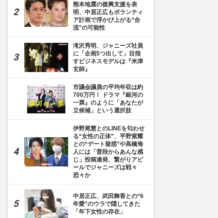
熊本地震の復興支援を表
明、中居正広もボランティ
ア計画で浮かび上がる“合
流”の可能性
滝沢秀明、ジャニーズ社員
に「企画5つ出して」目指
すビジネスモデルは『米津
玄師』
市議会議員の平均年収は約
700万円！ ドラマ『銀河の
一票』のように「あなたが
枚目] タッキー＆翼
立候補」という選択肢
伊野尾慧とのLINEを匂わせ
る“女性の正体”、平野紫耀
との“デート疑惑”や高橋海
人には「普段からあんな感
じ」投稿連発、繋がりアピ
ールでジャニーズは戦々
恐々か
中居正広、武田舞香との“6
年愛”のウラで隠してきた
「年下女性の存在」