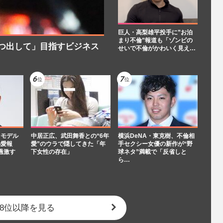
巨人・高梨雄平投手に”お泊
まり不倫”報道も「ゾンビの
つ出して」目指すビジネス
せいで不倫がかわいく見え…
“モデル
中居正広、武田舞香との“6年
横浜DeNA・東克樹、不倫相
熱愛報
愛”のウラで隠してきた「年
手セクシー女優の新作が“野
過激す
下女性の存在」
球ネタ”満載で「反省しと
ら…
8位以降を見る