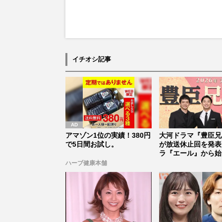
イチオシ記事
アマゾン1位の実績！380円
大河ドラマ『豊臣兄
で5日間お試し。
が放送休止回を発表
ラ『エール』から始
「見習う...
ハーブ健康本舗