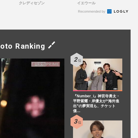
クレディセゾン
イエウール
Recommended by
oto Ranking
『Number_i』神宮寺勇太・
平野紫耀・岸優太が“海外進
出”の夢実現も、チケット
価…