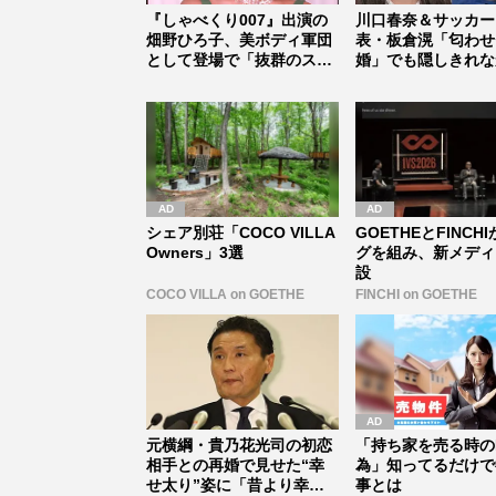
『しゃべくり007』出演の
川口春奈＆サッカー
畑野ひろ子、美ボディ軍団
表・板倉滉「匂わせ
として登場で「抜群のスタ
婚」でも隠しきれな
イルは...
セレブすぎ...
シェア別荘「COCO VILLA
GOETHEとFINCH
Owners」3選
グを組み、新メディ
設
COCO VILLA on GOETHE
FINCHI on GOETHE
元横綱・貴乃花光司の初恋
「持ち家を売る時の
相手との再婚で見せた“幸
為」知ってるだけで
せ太り”姿に「昔より幸せ
事とは