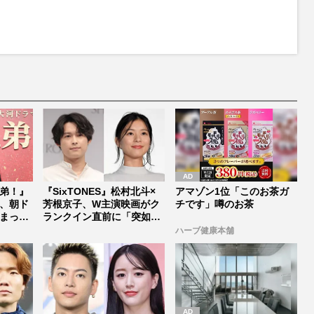
M
u
t
e
弟！』
『SixTONES』松村北斗×
アマゾン1位「このお茶ガ
、朝ド
芳根京子、W主演映画がク
チです」噂のお茶
まった
ランクイン直前に「突如中
止...
ハーブ健康本舗