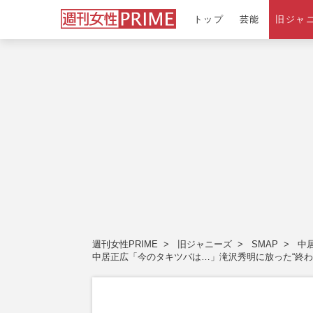
トップ
芸能
旧ジャ
週刊女性PRIME
旧ジャニーズ
SMAP
中
中居正広「今のタキツバは…」滝沢秀明に放った“終