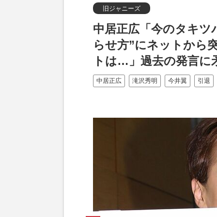
旧ジャニーズ
中居正広「今のタキツ
らせ方”にネットから
トは…」過去の発言に
中居正広
滝沢秀明
今井翼
引退