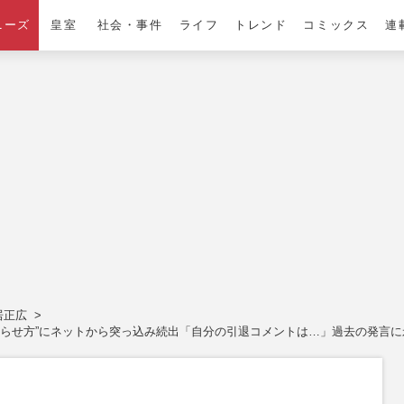
ニーズ
皇室
社会・事件
ライフ
トレンド
コミックス
連
居正広
わらせ方”にネットから突っ込み続出「自分の引退コメントは…」過去の発言