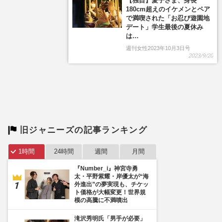
旧ジャニーズの記事ランキング
1時間
24時間
週間
月間
『Number_i』神宮寺勇
太・平野紫耀・岸優太が“海
外進出”の夢実現も、チケッ
ト価格が大幅変更！世界規
模の高騰に不満噴出
滝沢秀明氏「男手が必要」