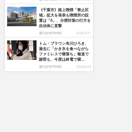
《千葉市》路上喫煙「禁止区
域」拡大を発表も喫煙所の設
置は「0」、分煙対策の行方を
自治体に直撃
週刊女性PRIME
2026/5/27
トム・ブラウン布川ひろき、
過去に「かき氷を食べながら
ファミレスで寝落ち」報道で
謝罪も、今度は終電で寝…
週刊女性PRIME
2023/6/29