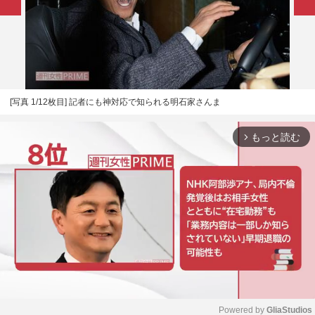
[写真 1/12枚目] 記者にも神対応で知られる明石家さんま
もっと読む
arrow_forward_ios
Powered by 
GliaStudios