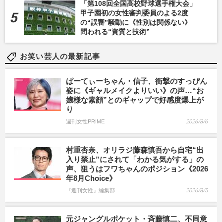
「第108回全国高校野球選手権大会」
甲子園初の女性審判委員のよる2度
の“誤審”騒動に《性別は関係ない》
問われる“資質と技術”
お笑い芸人の最新記事
ぱーてぃーちゃん・信子、衝撃のすっぴん
姿に《ギャルメイクよりいい》の声…“お
嬢様な素顔”とのギャップで好感度爆上が
り
週刊女性PRIME
2026/8/6
村重杏奈、オリラジ藤森慎吾から自宅“出
入り禁止”にされて「わかる気がする」の
声、狙うはフワちゃんのポジション《2026
年8月Choice》
『週刊女性』編集部
2026/8/5
元ジャングルポケット・斉藤慎二、不同意