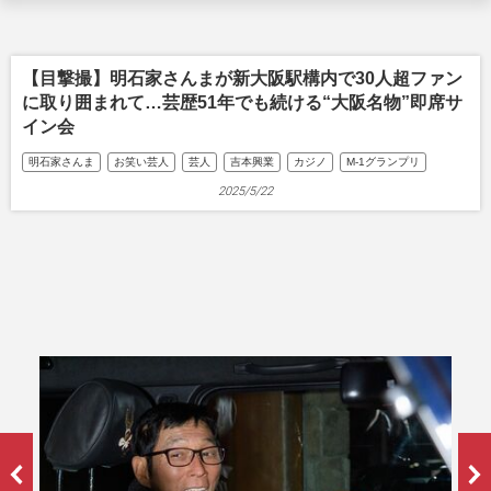
【目撃撮】明石家さんまが新大阪駅構内で30人超ファン
に取り囲まれて…芸歴51年でも続ける“大阪名物”即席サ
イン会
明石家さんま
お笑い芸人
芸人
吉本興業
カジノ
M-1グランプリ
2025/5/22