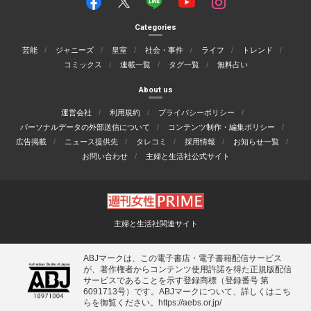
Categories
芸能
ジャニーズ
皇室
社会・事件
ライフ
トレンド
コミックス
連載一覧
タグ一覧
無料占い
About us
運営会社
利用規約
プライバシーポリシー
パーソナルデータの外部送信について
コンテンツ制作・編集ポリシー
広告掲載
ニュース提供先
タレコミ
採用情報
お知らせ一覧
お問い合わせ
主婦と生活社公式サイト
主婦と生活社関連サイト
ABJマークは、この電子書店・電子書籍配信サービス
が、著作権者からコンテンツ使用許諾を得た正規版配信
サービスであることを示す登録商標（登録番号 第
6091713号）です。ABJマークについて、詳しくはこち
らを御覧ください。
https://aebs.or.jp/