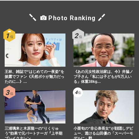
週刊女性PRIME
2026/6/18
Photo Ranking
俳優・星野真里、長女の指定難病『先天性
ミオパチー』で「世界の見え方が変わっ
た」母が綴った記録と娘と歩…
週刊女性2026年2月24日号
2026/2/15
《関東人が選んだ「面白いと思う」芸人ラ
ンキング》有吉弘行・オードリーらを抑え
王林、雑誌で“はじめての一夜姿”を
た1位は「人を傷つけない…
《あの元女性政治家は、今》井脇ノ
披露でファン《天然ボケが魅力だっ
ブ子さん「私には子どもが5万人い
週刊女性2026年2月3日号
2026/1/26
たのに…》…
る」体重38kg…
《関西人が選んだ「面白いと思う」芸人ラ
ンキング》千鳥やかまいたち、明石家さん
まらを抑えた1位は「性格…
週刊女性2026年2月3日号
2026/1/26
三浦璃来と木原龍一の“りくりゅ
小栗旬の“非公表長女”が顔隠しデビ
う”効果で元パートナーガ『上半期
ュー、透ける山田優の「スーパーモ
ブレイクタレン…
デルに」野…