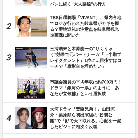
パンに続く“大人路線”の行方
TBS日曜劇場『VIVANT』、県内各地
でロケが行われた岐阜県がカギを握
る？聖地巡礼の注意点を岐阜県観光
企画課に聞いた
三浦璃来と木原龍一の“りくりゅ
う”効果で元パートナーガ『上半期ブ
レイクタレント』1位に…目指すはコ
ーチで「表彰台を埋めたい」
市議会議員の平均年収は約700万円！
ドラマ『銀河の一票』のように「あ
なたが立候補」という選択肢
大河ドラマ『豊臣兄弟！』山田涼
介・栗原類ら初出演組の“扮装公
開”で「顔で天下取れる」心配を一蹴
したビジュに相次ぐ反響