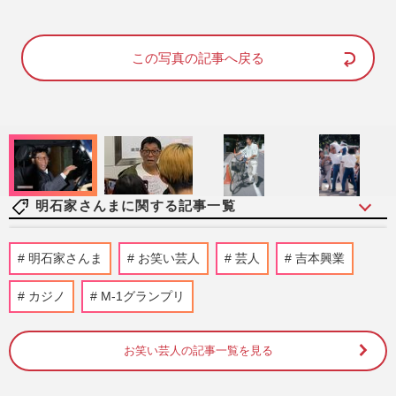
M
u
この写真の記事へ戻る
t
e
明石家さんまに関する記事一覧
【訃報】元プロ野球選手・板東英二さん、
明石家さんま
お笑い芸人
芸人
吉本興業
若き日の明石家さんまを支えた男気と、昭
和の“ええ加減さ”で遺し…
カジノ
M-1グランプリ
週刊女性PRIME
2026/7/28
お笑い芸人の記事一覧を見る
明石家さんまが〈葬儀には行かない〉ポリ
シーを破り、異例の参列で伝えた“お母さ
ん”中村玉緒さんへの感謝