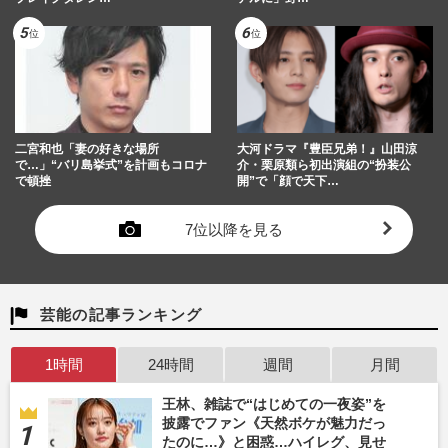
二宮和也「妻の好きな場所
大河ドラマ『豊臣兄弟！』山田涼
で…」“バリ島挙式”を計画もコロナ
介・栗原類ら初出演組の“扮装公
で頓挫
開”で「顔で天下…
7位以降を見る
芸能の記事ランキング
1時間
24時間
週間
月間
王林、雑誌で“はじめての一夜姿”を
披露でファン《天然ボケが魅力だっ
たのに…》と困惑…ハイレグ、見せ