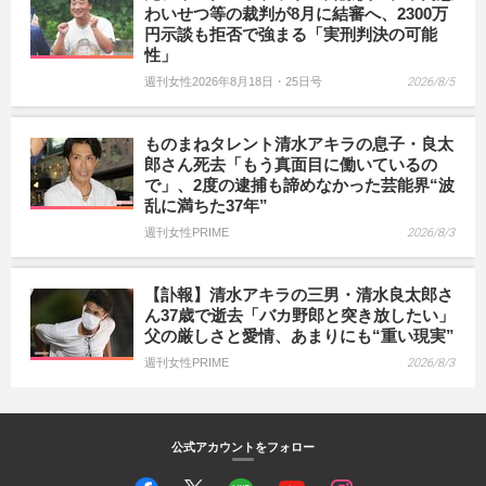
わいせつ等の裁判が8月に結審へ、2300万
円示談も拒否で強まる「実刑判決の可能
性」
週刊女性2026年8月18日・25日号
2026/8/5
ものまねタレント清水アキラの息子・良太
郎さん死去「もう真面目に働いているの
で」、2度の逮捕も諦めなかった芸能界“波
乱に満ちた37年”
週刊女性PRIME
2026/8/3
【訃報】清水アキラの三男・清水良太郎さ
ん37歳で逝去「バカ野郎と突き放したい」
父の厳しさと愛情、あまりにも“重い現実”
週刊女性PRIME
2026/8/3
公式アカウントをフォロー