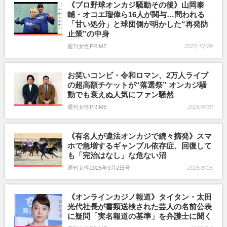
《プロ野球オンカジ騒動その後》山岡泰
輔・オコエ瑠偉ら16人が関与…問われる
「甘い処分」と球団側が明かした“再発防
止策”の中身
週刊女性PRIME
2025/12/29
お笑いコンビ・令和ロマン、2万人ライブ
の超高額チケットが“落選祭” オンカジ騒
動でも衰えぬ人気にファン騒然
週刊女性PRIME
2025/9/30
《有名人が違法オンカジで続々摘発》スマ
ホで急増するギャンブル依存症、回復して
も「完治はなし」な危ない沼
週刊女性2025年9月2日号
2025/8/25
《オンラインカジノ報道》タイタン・太田
光代社長が書類送検された芸人の名前公表
に疑問「実名報道の基準」を弁護士に聞く