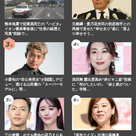
熊本地震で従業員死亡の『ハビタ』
元横綱・貴乃花光司の初恋相手との
イオン爆発事故後に“社長の経歴と
再婚で見せた“幸せ太り”姿に「昔よ
写真”削除で…
り幸せそう…
小栗旬の“非公表長女”が顔隠しデビ
浅田舞 露出度高め“赤ビキニ姿”投稿
ュー、透ける山田優の「スーパーモ
に「何がしたいの」「妹と差がつい
デルに」野…
た」辛辣…
三山凌輝、ホテル密会の花乃まりあ
『有吉クイズ』出演の高橋真