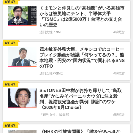
くまモンと仲良しの“高雄熊”がいる高雄市
からは被災地にテント、半導体大手
『TSMC』は2億5000万！台湾との支え合
いの歴史
週刊女性PRIME
4時間前
茂木敏充外務大臣、メキシコでのコーヒー
ブレイク動画が物議「何やってるの？」熊
本地震・円安の“国内状況”で問われるSNS
のTPO
週刊女性PRIME
4時間前
SixTONES田中樹がお持ち帰りして“鳥取
名産”かにみそバーニャカウダに注文殺
到、境港観光協会が異例“陳謝”のワケ
《2026年8月Choice》
『週刊女性』編集部
5時間前
《NHKの性被害問題》「誰を守るべきな