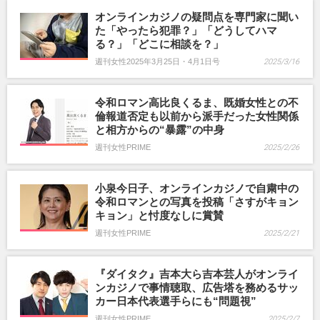
オンラインカジノの疑問点を専門家に聞い
た「やったら犯罪？」「どうしてハマ
る？」「どこに相談を？」
週刊女性2025年3月25日・4月1日号
2025/3/16
令和ロマン高比良くるま、既婚女性との不
倫報道否定も以前から派手だった女性関係
と相方からの“暴露”の中身
週刊女性PRIME
2025/2/26
小泉今日子、オンラインカジノで自粛中の
令和ロマンとの写真を投稿「さすがキョン
キョン」と忖度なしに賞賛
週刊女性PRIME
2025/2/21
『ダイタク』吉本大ら吉本芸人がオンライ
ンカジノで事情聴取、広告塔を務めるサッ
カー日本代表選手らにも“問題視”
週刊女性PRIME
2025/2/7