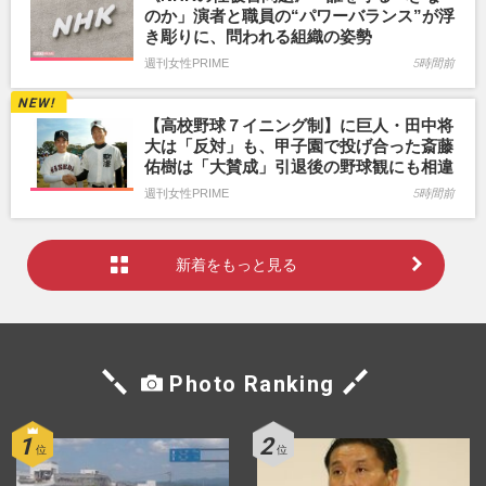
のか」演者と職員の“パワーバランス”が浮
き彫りに、問われる組織の姿勢
週刊女性PRIME
5時間前
【高校野球７イニング制】に巨人・田中将
大は「反対」も、甲子園で投げ合った斎藤
佑樹は「大賛成」引退後の野球観にも相違
週刊女性PRIME
5時間前
新着をもっと見る
Photo Ranking