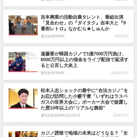
吉本興業の活動自粛タレント、番組出演
「見合わせ」の『ダイタク』吉本大と『9
番街レトロ』なかむら★しゅんか
週刊女性PRIME
2025/2/5
遠藤要が韓国カジノで1億7000万円負け、
6000万円以上の借金をライブ配信で返済す
ると公言し大炎上
週刊女性PRIME
2024/12/21
松本人志ショックの最中に“合法カジノ”を
お忍び訪問した小籔千豊「いずれはラスベ
ガスの世界大会に」ポーカー大会で披露し
た歴10年以上の“リアルな腕前”
週刊女性2024年2月13日号
2024/1/31
カジノ誘致で地域の未来はどうなる？「女