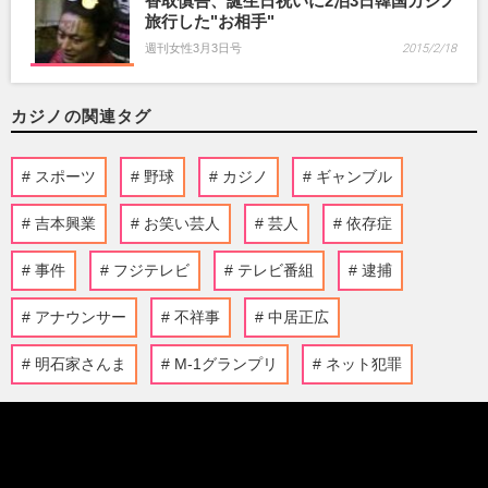
香取慎吾、誕生日祝いに2泊3日韓国カジノ
旅行した"お相手"
週刊女性3月3日号
2015/2/18
カジノの関連タグ
スポーツ
野球
カジノ
ギャンブル
吉本興業
お笑い芸人
芸人
依存症
事件
フジテレビ
テレビ番組
逮捕
アナウンサー
不祥事
中居正広
明石家さんま
M-1グランプリ
ネット犯罪