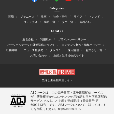
Categories
芸能
ジャニーズ
皇室
社会・事件
ライフ
トレンド
コミックス
連載一覧
タグ一覧
無料占い
About us
運営会社
利用規約
プライバシーポリシー
パーソナルデータの外部送信について
コンテンツ制作・編集ポリシー
広告掲載
ニュース提供先
タレコミ
採用情報
お知らせ一覧
お問い合わせ
主婦と生活社公式サイト
主婦と生活社関連サイト
ABJマークは、この電子書店・電子書籍配信サービス
が、著作権者からコンテンツ使用許諾を得た正規版配信
サービスであることを示す登録商標（登録番号 第
6091713号）です。ABJマークについて、詳しくはこち
らを御覧ください。
https://aebs.or.jp/