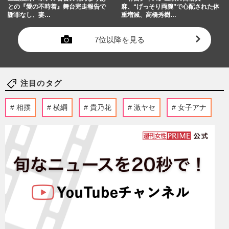
との『愛の不時着』舞台完走報告で
麻、“げっそり両腕”で心配された体
謝罪なし、妻…
重増減、高橋秀樹…
7位以降を見る
注目のタグ
相撲
横綱
貴乃花
激ヤセ
女子アナ