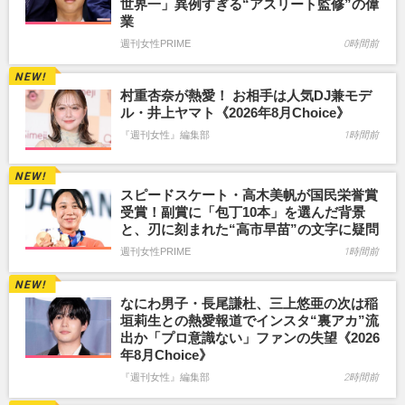
世界一」異例すぎる“アスリート監修”の偉
業
週刊女性PRIME
0時間前
村重杏奈が熱愛！ お相手は人気DJ兼モデ
ル・井上ヤマト《2026年8月Choice》
『週刊女性』編集部
1時間前
スピードスケート・高木美帆が国民栄誉賞
受賞！副賞に「包丁10本」を選んだ背景
と、刃に刻まれた“高市早苗”の文字に疑問
週刊女性PRIME
1時間前
なにわ男子・長尾謙杜、三上悠亜の次は稲
垣莉生との熱愛報道でインスタ“裏アカ”流
出か「プロ意識ない」ファンの失望《2026
年8月Choice》
『週刊女性』編集部
2時間前