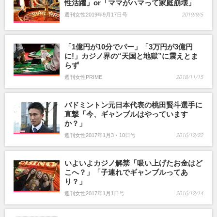
性活躍」or「ママがハマって家庭崩壊」
週刊女性2019年9月17日号
2019/9/5
「1億円が10分でパー」「3万円が3億円
に!」カジノ界の“天国と地獄”に震えとま
らず
週刊女性PRIME
2018/11/15
バドミントン元日本代表の桃田賢斗選手に
直撃「今、ギャンブルはやっています
か？」
週刊女性2017年1月3・10日号
2016/12/22
いよいよカジノ解禁「吸い上げたお金はど
こへ？」「子連れでギャンブルってあ
り？」
週刊女性2017年1月1日号
2016/12/14