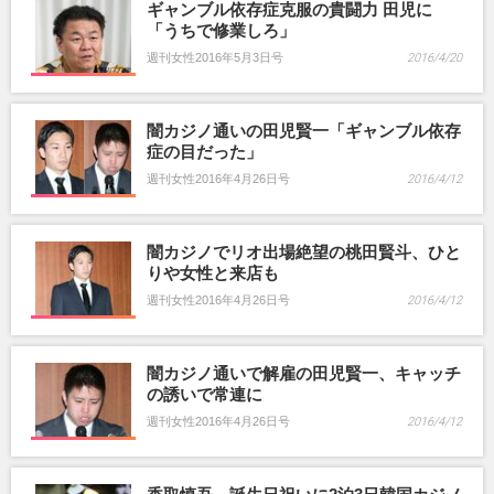
ギャンブル依存症克服の貴闘力 田児に
「うちで修業しろ」
週刊女性2016年5月3日号
2016/4/20
闇カジノ通いの田児賢一「ギャンブル依存
症の目だった」
週刊女性2016年4月26日号
2016/4/12
闇カジノでリオ出場絶望の桃田賢斗、ひと
りや女性と来店も
週刊女性2016年4月26日号
2016/4/12
闇カジノ通いで解雇の田児賢一、キャッチ
の誘いで常連に
週刊女性2016年4月26日号
2016/4/12