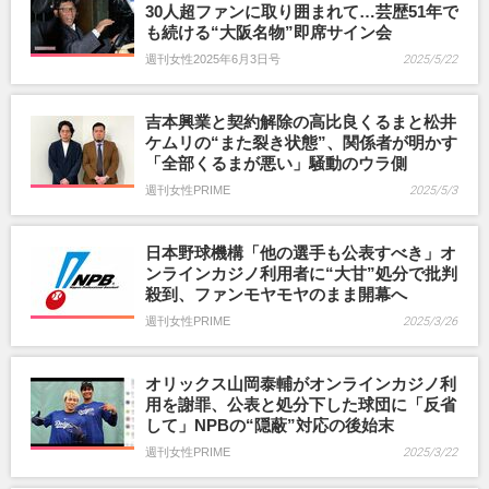
30人超ファンに取り囲まれて…芸歴51年で
も続ける“大阪名物”即席サイン会
週刊女性2025年6月3日号
2025/5/22
吉本興業と契約解除の高比良くるまと松井
ケムリの“また裂き状態”、関係者が明かす
「全部くるまが悪い」騒動のウラ側
週刊女性PRIME
2025/5/3
日本野球機構「他の選手も公表すべき」オ
ンラインカジノ利用者に“大甘”処分で批判
殺到、ファンモヤモヤのまま開幕へ
週刊女性PRIME
2025/3/26
オリックス山岡泰輔がオンラインカジノ利
用を謝罪、公表と処分下した球団に「反省
して」NPBの“隠蔽”対応の後始末
週刊女性PRIME
2025/3/22