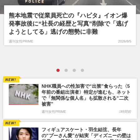
熊本地震で従業員死亡の『ハビタ』イオン爆
発事故後に“社長の経歴と写真”削除で「逃げ
ようとしてる」逃げの態勢に非難
週刊女性PRIME
2026/8/5
NHK職員への性加害で“出禁”食らった〈5
年前の番組出演者〉特定が進むも、ネット
で「無関係な個人名」も拡散される“二次
被害”
週刊女性PRIME
0時間前
フィギュアスケート・羽生結弦、長年
の“プーさん愛”が結実「ディズニーの壁は