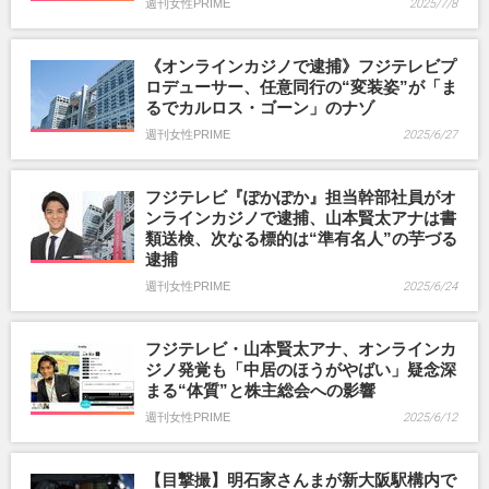
週刊女性PRIME
2025/7/8
《オンラインカジノで逮捕》フジテレビプ
ロデューサー、任意同行の“変装姿”が「ま
るでカルロス・ゴーン」のナゾ
週刊女性PRIME
2025/6/27
フジテレビ『ぽかぽか』担当幹部社員がオ
ンラインカジノで逮捕、山本賢太アナは書
類送検、次なる標的は“準有名人”の芋づる
逮捕
週刊女性PRIME
2025/6/24
フジテレビ・山本賢太アナ、オンラインカ
ジノ発覚も「中居のほうがやばい」疑念深
まる“体質”と株主総会への影響
週刊女性PRIME
2025/6/12
【目撃撮】明石家さんまが新大阪駅構内で