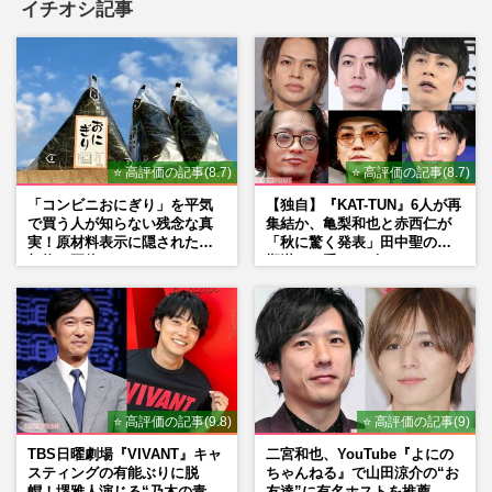
イチオシ記事
⭐ 高評価の記事(8.7)
⭐ 高評価の記事(8.7)
「コンビニおにぎり」を平気
【独自】『KAT-TUN』6人が再
で買う人が知らない残念な真
集結か、亀梨和也と赤西仁が
実！原材料表示に隠された添
「秋に驚く発表」田中聖の刑
加物の正体
期満了と重なる“匂わせ”では
ない理由
⭐ 高評価の記事(9.8)
⭐ 高評価の記事(9)
TBS日曜劇場『VIVANT』キャ
二宮和也、YouTube『よにの
スティングの有能ぶりに脱
ちゃんねる』で山田涼介の“お