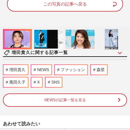
d
e
この写真の記事へ戻る
:
8
8
.
8
1
%
増田貴久に関する記事一覧
NEWS増田貴久のスターバックス“神カス
増田貴久
NEWS
ファッション
森星
タム”が話題！バナナ アフォガート「そり
かえるほど美味い」コーヒ…
萬田久子
X
SNS
週刊女性PRIME
2026/6/1
NEWSの記事一覧を見る
『ウ・ヨンウ』の原点、韓国映画『無垢な
る証人』をリメイク 唐沢寿明＆増田貴久
コンビが挑む新境地
週刊女性2026年4月28日・5月5日号
2026/4/18
あわせて読みたい