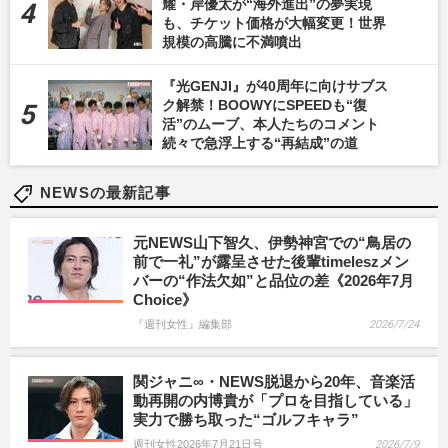
耀・岸優太が“海外進出”の夢実現
も、チケット価格が大幅変更！世界
規模の高騰に不満噴出
『光GENJI』が40周年に向けサブス
ク解禁！BOOWYにSPEEDも“復
活”のムーブ、本人たちのコメント
続々で急浮上する“再結成”の道
NEWSの最新記事
元NEWS山下智久、伊勢神宮での“鳥居の
前で一礼”が露呈させた後輩timeleszメン
バーの“作法欠如”と品位の差《2026年7月
Choice》
『週刊女性』編集部
2026/7/24
関ジャニ∞・NEWS脱退から20年、音楽活
動再開の内博貴が「プロを目指している」
実力で勝ち取った“ゴルフキャラ”
週刊女性2026年7月21日号
2026/7/9