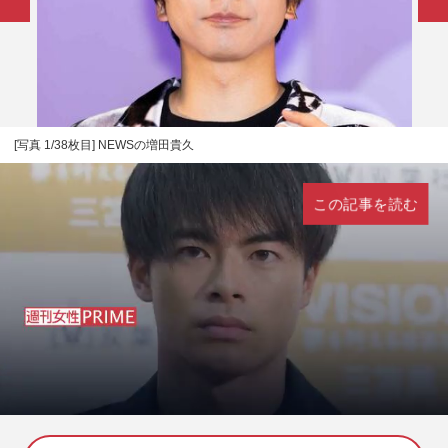
[写真 1/38枚目] NEWSの増田貴久
この記事を読む
L
U
o
n
a
m
d
u
e
t