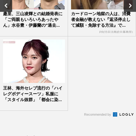
趣里、三山凌輝との結婚発表に
カードローン地獄の人は、消費
「ご両親もいろいろあったや
者金融が教えない『返済停止し
ん」水谷豊・伊藤蘭の“過去...
て減額・免除する方法』で...
PR(渋谷法務総合事務所)
王林、海外セレブ流行の「ハイ
レグボディースーツ」私服に
「スタイル抜群」「都会に染...
Recommended by