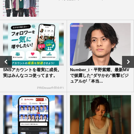
SNSアカウントを着実に成長。
Number_i・平野紫耀、最新MV
実はみんなココ使ってます。
で披露した“ダサかわ”衝撃ビジ
ュアルが「本当...
PR(Dreaw合同会社)