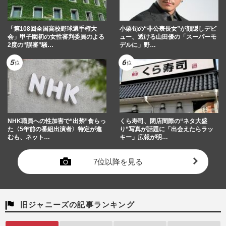
「第108回全国高校野球選手権大
小栗旬の“非公表長女”が顔隠しデビ
会」甲子園初の女性審判委員のよる
ュー、透ける山田優の「スーパーモ
2度の“誤審”騒…
デルに」野…
NHK職員への性加害で“出禁”食らっ
くら寿司、閉店間際の“ネタ大盛
た〈5年前の番組出演者〉特定が進
り”写真が話題に「出会えたらラッ
むも、ネット…
キー」広報が明…
7位以降を見る
旧ジャニーズの記事ランキング