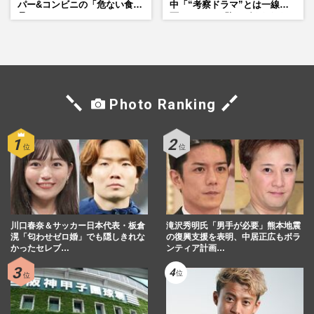
パー&コンビニの「危ない食
中「“考察ドラマ”とは一線を
品」
画している」散りばめられた
伏線よりも大事な要素
Photo Ranking
川口春奈＆サッカー日本代表・板倉
滝沢秀明氏「男手が必要」熊本地震
滉「匂わせゼロ婚」でも隠しきれな
の復興支援を表明、中居正広もボラ
かったセレブ…
ンティア計画…