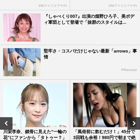
PR(アイリスプラザ)
PR(アイリスプラザ)
『しゃべくり007』出演の畑野ひろ子、美ボデ
ィ軍団として登場で「抜群のスタイルは...
堅牢さ・コスパだけじゃない最新「arrows」事
情
PR(arrows)
川栄李奈、鎖骨に見えた“一輪の
「風俗前に飲むだけ！」45分で
花”にファンから「タトゥー？」
3回戦も余裕！980円で朝まで絶