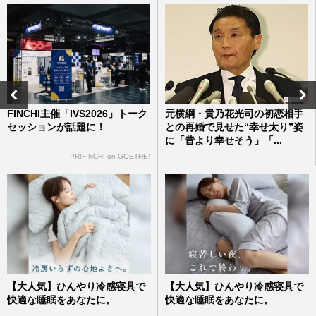
今週発売『週刊女性』4/28・5/5合併号の
表紙と中身はコチラ！
週刊女性本誌からのお知らせ
2026/4/14
『NEWS LIVE TOUR 2025 変身』増田貴
久、小山慶一郎、加藤シゲアキ…3人から
FINCHI主催「IVS2026」トーク
元横綱・貴乃花光司の初恋相手
のメッセージに“ファン爆笑”…
セッションが話題に！
との再婚で見せた“幸せ太り”姿
週刊女性2025年11月11日・18日号
2025/10/27
に「昔より幸せそう」「...
PR(FINCHI on GOETHE)
『NEWS』のライブ当落日に広がる謎のト
レンドワード“NEWSチケットの輪”、公式
リセール開始もいまだ拭えぬ…
週刊女性PRIME
2025/7/8
【大人気】ひんやり冷感寝具で
【大人気】ひんやり冷感寝具で
快適な睡眠をあなたに。
快適な睡眠をあなたに。