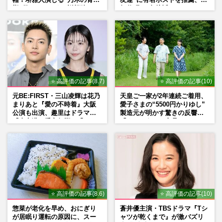
帽！堺雅人演じる“乃木の青年
友達”に有名ホストを推薦、歌
期”役は、そっくり説根強い
舞伎町に“急接近”でファン
Mr.Children桜井和寿のバンド
「関わらないで！」
マン長男・櫻井海音だった
⭐ 高評価の記事(8.7)
⭐ 高評価の記事(10)
元BE:FIRST・三山凌輝は花乃
天皇ご一家が2年連続ご着用、
まりあと『愛の不時着』大阪
愛子さまの“5500円かりゆし”
公演も出演、趣里はドラマ
製造元が明かす驚きの反響
『大空港』番宣行脚に「メン
「まさかうちの商品とは…」
タル強すぎ」の実情
⭐ 高評価の記事(8.6)
⭐ 高評価の記事(10)
惣菜が老化を早め、おにぎり
蒼井優主演・TBSドラマ『Tシ
が居眠り運転の原因に、スー
ャツが乾くまで』が激バズリ