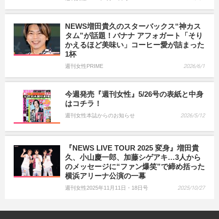
NEWS増田貴久のスターバックス“神カス
タム”が話題！バナナ アフォガート「そり
かえるほど美味い」コーヒー愛が詰まった
1杯
週刊女性PRIME
2026/6/1
今週発売『週刊女性』5/26号の表紙と中身
はコチラ！
週刊女性本誌からのお知らせ
2026/5/12
『NEWS LIVE TOUR 2025 変身』増田貴
久、小山慶一郎、加藤シゲアキ…3人から
のメッセージに“ファン爆笑”で締め括った
横浜アリーナ公演の一幕
週刊女性2025年11月11日・18日号
2025/10/27