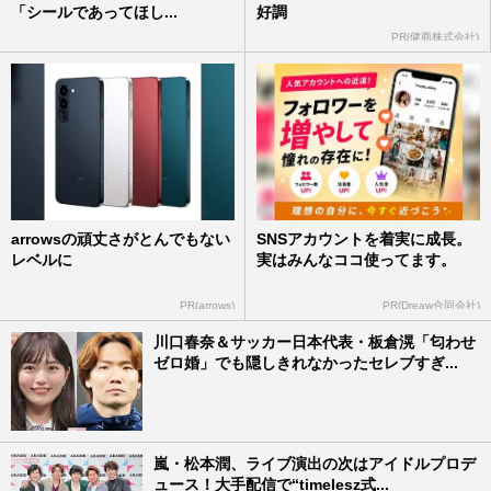
「シールであってほし...
好調
PR(健商株式会社)
arrowsの頑丈さがとんでもない
SNSアカウントを着実に成長。
レベルに
実はみんなココ使ってます。
PR(arrows)
PR(Dreaw合同会社)
川口春奈＆サッカー日本代表・板倉滉「匂わせ
ゼロ婚」でも隠しきれなかったセレブすぎ...
嵐・松本潤、ライブ演出の次はアイドルプロデ
ュース！大手配信で“timelesz式...