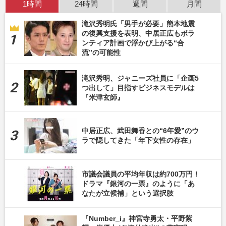
1時間
24時間
週間
月間
滝沢秀明氏「男手が必要」熊本地震
の復興支援を表明、中居正広もボラ
ンティア計画で浮かび上がる“合
流”の可能性
滝沢秀明、ジャニーズ社員に「企画5
つ出して」目指すビジネスモデルは
『米津玄師』
中居正広、武田舞香との“6年愛”のウ
ラで隠してきた「年下女性の存在」
市議会議員の平均年収は約700万円！
ドラマ『銀河の一票』のように「あ
なたが立候補」という選択肢
『Number_i』神宮寺勇太・平野紫