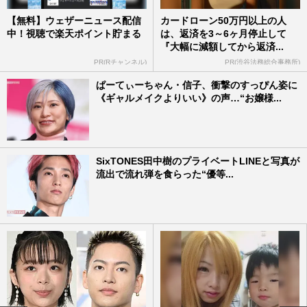
【無料】ウェザーニュース配信
カードローン50万円以上の人
中！視聴で楽天ポイント貯まる
は、返済を3～6ヶ月停止して
『大幅に減額してから返済...
PR(Rチャンネル)
PR(渋谷法務総合事務所)
ぱーてぃーちゃん・信子、衝撃のすっぴん姿に
《ギャルメイクよりいい》の声…“お嬢様...
SixTONES田中樹のプライベートLINEと写真が
流出で流れ弾を食らった“優等...