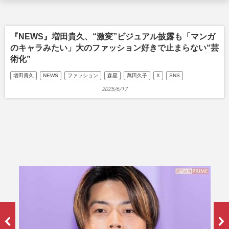
『NEWS』増田貴久、“激変”ビジュアル披露も「マンガ
のキャラみたい」大のファッション好きで止まらない“芸
術化”
増田貴久
NEWS
ファッション
森星
萬田久子
X
SNS
2025/6/17