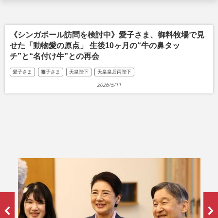
《シンガポール訪問を検討中》愛子さま、御料牧場で見
せた「動物愛の原点」 生後10ヶ月の“牛の鼻タッ
チ”と“名付け牛”との再会
愛子さま
雅子さま
天皇陛下
天皇皇后両陛下
2026/5/11