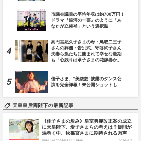
市議会議員の平均年収は約700万円！
ドラマ『銀河の一票』のように「あ
なたが立候補」という選択肢
高円宮妃久子さまの母・鳥取二三子
さんの葬儀・告別式、守谷絢子さん
夫妻ら孫たちに囲まれて幸せな最期
も「心残りは承子さまの花嫁姿か」
佳子さま、“美腹筋”披露のダンス公
演を完全詳報！未公開ショットも
天皇皇后両陛下の最新記事
《佳子さまの歩み》皇室典範改正案の成立
に天皇陛下、愛子さまらの考えは？疑問が
渦巻く中、秋篠宮さまに期待される肉声
週刊女性2026年8月11日号
2026/8/2