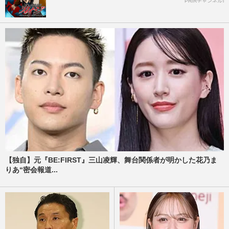
PR(Rチャンネル)
【独自】元『BE:FIRST』三山凌輝、舞台関係者が明かした花乃ま
りあ“密会報道...