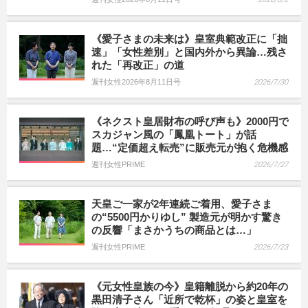
《愛子さまの未来は》皇室典範改正に「拙
速」「女性差別」と国内外から異論…残さ
れた「再改正」の道
週刊女性2026年8月11日号
2026/7/30
《ネクスト皇居財布の呼び声も》2000円で
スカジャン風の「鳳凰トート」が話
題…“定価超え転売”に販売元が抱く危機感
週刊女性PRIME
2026/7/27
天皇ご一家が2年連続ご着用、愛子さま
の“5500円かりゆし” 製造元が明かす驚き
の反響「まさかうちの商品とは…」
週刊女性PRIME
2026/7/23
《元女性皇族の今》皇籍離脱から約20年の
黒田清子さん「近所で乾杯」の姿と皇室を