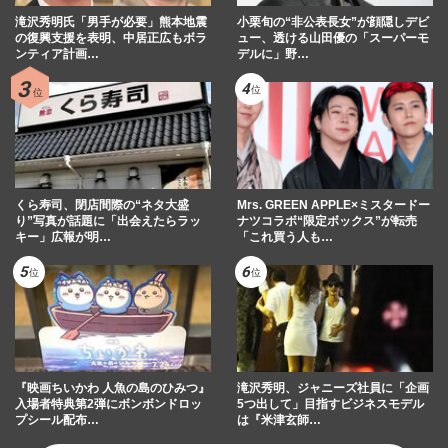
滝沢秀明氏「男手が必要」熊本地震
小栗旬の“非公表長女”が顔隠しデビ
の復興支援を表明、中居正広もボラ
ュー、透ける山田優の「スーパーモ
ンティア計画…
デルに」野…
くら寿司、閉店間際の“ネタ大盛
Mrs. GREEN APPLE×ミスタードー
り”写真が話題に「出会えたらラッ
ナツコラボ“限定ボックス”が転売
キー」広報が明…
「これ買う人も…
『映画ちいかわ 人魚の島のひみつ』
滝沢秀明、ジャニーズ社員に「企画
入場者特典第2弾にボンボンドロッ
5つ出して」目指すビジネスモデル
プシール配布…
は『米津玄師…