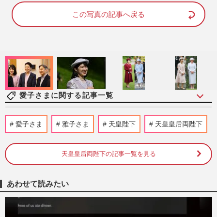
d
u
e
t
d
e
この写真の記事へ戻る
:
9
6
.
2
4
%
愛子さまに関する記事一覧
《佳子さまの歩み》皇室典範改正案の成立
愛子さま
雅子さま
天皇陛下
天皇皇后両陛下
に天皇陛下、愛子さまらの考えは？疑問が
渦巻く中、秋篠宮さまに期…
週刊女性2026年8月11日号
2026/8/2
天皇皇后両陛下の記事一覧を見る
《愛子さまの未来は》皇室典範改正に「拙
あわせて読みたい
速」「女性差別」と国内外から異論…残さ
れた「再改正」の道
週刊女性2026年8月11日号
2026/7/30