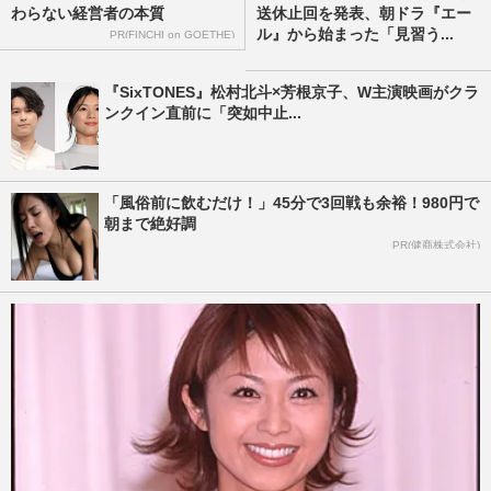
わらない経営者の本質
送休止回を発表、朝ドラ『エー
ル』から始まった「見習う...
PR(FINCHI on GOETHE)
『SixTONES』松村北斗×芳根京子、W主演映画がクラ
ンクイン直前に「突如中止...
「風俗前に飲むだけ！」45分で3回戦も余裕！980円で
朝まで絶好調
PR(健商株式会社)