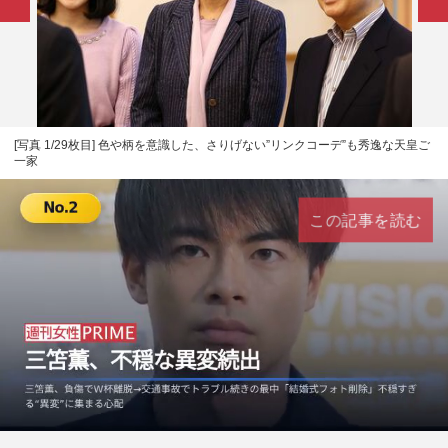
[写真 1/29枚目] 色や柄を意識した、さりげない”リンクコーデ”も秀逸な天皇ご
一家
この記事を読む
L
U
o
n
a
m