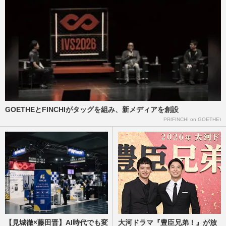
彬子さま、皇族費が《1年で1500万円増
額》に 〈麻生太郎の姪だから〉疑念と
「男女格差是正」の指摘
週刊女性2026年8月11日号
2026/7/28
天皇ご一家が2年連続ご着用、愛子さま
の“5500円かりゆし” 製造元が明かす驚き
の反響「まさかうちの商品と…
GOETHEとFINCHIがタッグを組み、新メディアを創設
週刊女性PRIME
2026/7/23
PR(FINCHI on GOETHE)
雅子さまと愛子さま、「かりゆしリンクコ
ーデ」で那須へ… “時差を超えた”W杯同
時観戦の裏話も披露
週刊女性PRIME
2026/7/18
【見城徹×藤田晋】AI時代でも変
大河ドラマ『豊臣兄弟！』が放