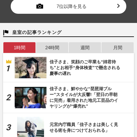
7位以降を見る
皇室の記事ランキング
1時間
24時間
週間
月間
佳子さま、笑顔のご卒業も“姉君待
ち”とお相手“身体検査”で懸念される
慶事の遅れ
佳子さま、鮮やかな“琵琶湖ブル
ー”スタイルが大反響!「翌日の早朝
に完売」着用された地元工芸品のイ
ヤリングが“爆売れ”
元宮内庁職員「佳子さまは美しく見
せる術を身につけておられる」