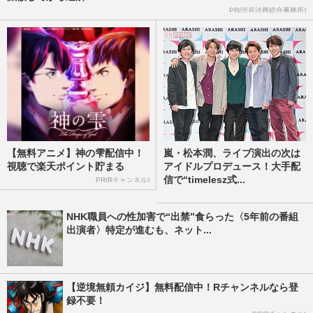
PR(渋谷法務総合事務所)
【無料アニメ】神の雫配信中！
嵐・松本潤、ライブ演出の次は
視聴で楽天ポイント貯まる
アイドルプロデュース！大手配
信で“timelesz式...
PR(Rチャンネル)
NHK職員への性加害で“出禁”食らった〈5年前の番組
出演者〉特定が進むも、ネット...
【逆境無頼カイジ】無料配信中！Rチャンネルなら登
録不要！