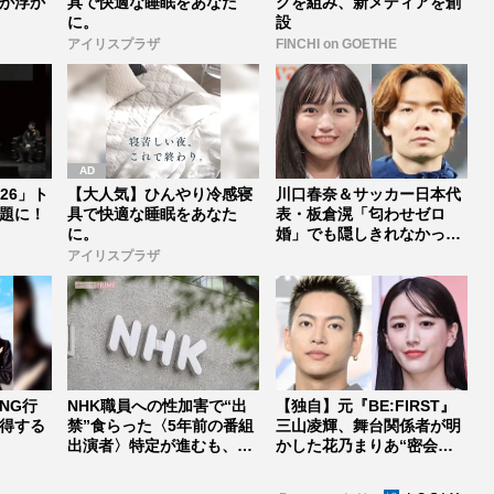
が浮か
具で快適な睡眠をあなた
グを組み、新メディアを創
に。
設
アイリスプラザ
FINCHI on GOETHE
026」ト
【大人気】ひんやり冷感寝
川口春奈＆サッカー日本代
題に！
具で快適な睡眠をあなた
表・板倉滉「匂わせゼロ
に。
婚」でも隠しきれなかった
セレブすぎ...
アイリスプラザ
NG行
NHK職員への性加害で“出
【独自】元『BE:FIRST』
得する
禁”食らった〈5年前の番組
三山凌輝、舞台関係者が明
出演者〉特定が進むも、ネ
かした花乃まりあ“密会報
ット...
道...