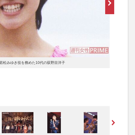
』で若松みゆき役を務めた10代の荻野目洋子
[写真 2/
若松みゆき