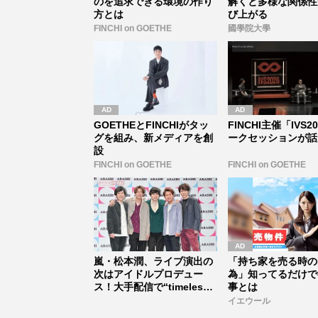
のを追求できる環境の作り
解くと多様な関係性
方とは
び上がる
FINCHI on GOETHE
國學院大學
GOETHEとFINCHIがタッ
FINCHI主催「IVS2
グを組み、新メディアを創
ークセッションが話
設
FINCHI on GOETHE
FINCHI on GOETHE
嵐・松本潤、ライブ演出の
「持ち家を売る時の
次はアイドルプロデュー
為」知ってるだけで
ス！大手配信で“timelesz
事とは
式...
イエウール