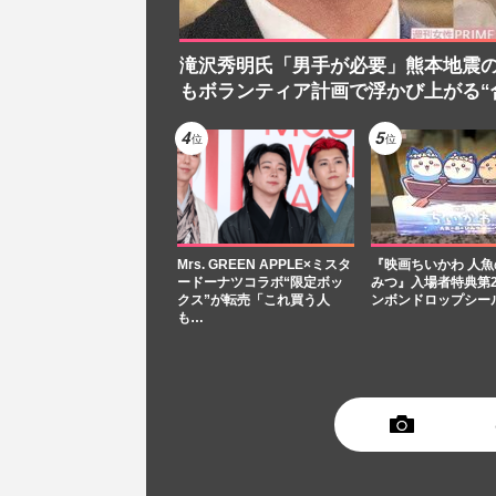
滝沢秀明氏「男手が必要」熊本地震
もボランティア計画で浮かび上がる“
Mrs. GREEN APPLE×ミスタ
『映画ちいかわ 人
ードーナツコラボ“限定ボッ
みつ』入場者特典第
クス”が転売「これ買う人
ンボンドロップシー
も…