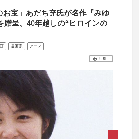
のお宝」あだち充氏が名作『みゆ
贈呈、40年越しの“ヒロインの
画
漫画家
アニメ
印刷