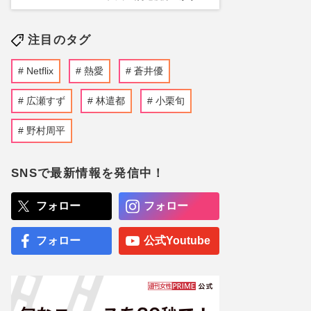
注目のタグ
Netflix
熱愛
蒼井優
広瀬すず
林遣都
小栗旬
野村周平
SNSで最新情報を発信中！
フォロー
フォロー
フォロー
公式Youtube