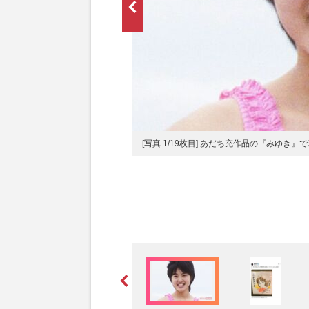
で金賞を受賞し、凛々しい表情を見せ
[写真 1/19枚目] あだち充作品の『みゆき