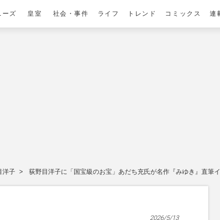
ニーズ
皇室
社会・事件
ライフ
トレンド
コミックス
連
目洋子
荻野目洋子に「国宝級のお宝」あだち充氏が名作『みゆき』直筆イラ
2026/5/13