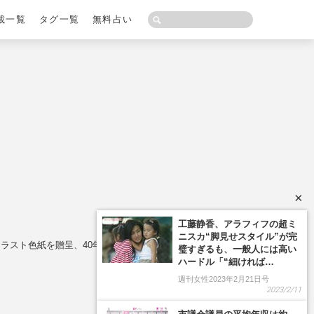
載一覧
タグ一覧
無料占い
×
スト色紙を贈呈、40年越しの“ヒロインの縁”