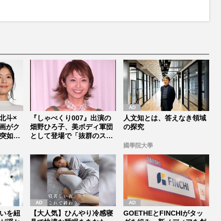
M
u
t
e
村北斗×
『しゃべくり007』出演の
人文知とは、答えなき領域
画がク
畑野ひろ子、美ボディ軍団
の探究
突如中
として登場で「抜群のスタ
イルは...
國學院大學
いを紐
【大人気】ひんやり冷感寝
GOETHEとFINCHIがタッ