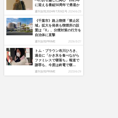
へのお引越しに関心 2025年
に迎える番組50周年で勇退か
週刊女性2024年7月9日号
2024/6/25
《千葉市》路上喫煙「禁止区
域」拡大を発表も喫煙所の設
置は「0」、分煙対策の行方を
自治体に直撃
週刊女性PRIME
2026/5/27
トム・ブラウン布川ひろき、
過去に「かき氷を食べながら
ファミレスで寝落ち」報道で
謝罪も、今度は終電で寝…
週刊女性PRIME
2023/6/29