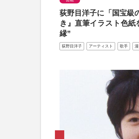
荻野目洋子に「国宝級
き』直筆イラスト色紙を
縁”
荻野目洋子
アーティスト
歌手
漫