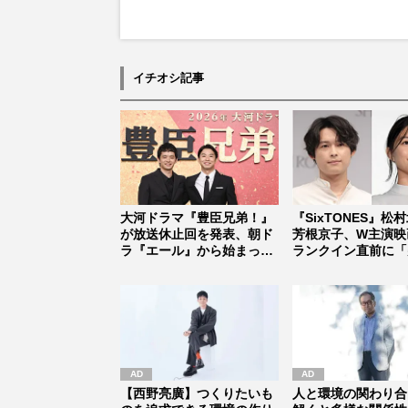
イチオシ記事
大河ドラマ『豊臣兄弟！』
『SixTONES』松
が放送休止回を発表、朝ド
芳根京子、W主演映
ラ『エール』から始まった
ランクイン直前に「
「見習う...
止...
【西野亮廣】つくりたいも
人と環境の関わり合