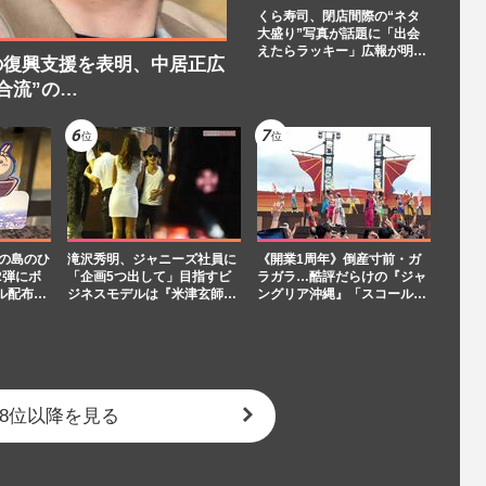
くら寿司、閉店間際の“ネタ
大盛り”写真が話題に「出会
えたらラッキー」広報が明…
の復興支援を表明、中居正広
合流”の…
魚の島のひ
滝沢秀明、ジャニーズ社員に
《開業1周年》倒産寸前・ガ
2弾にボ
「企画5つ出して」目指すビ
ラガラ…酷評だらけの『ジャ
ル配布…
ジネスモデルは『米津玄師…
ングリア沖縄』「スコール…
8位以降を見る