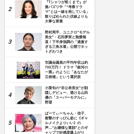
『Tシャツが乾くまで』が
激バズリ中「“考察ドラ
マ”とは一線を画している」
散りばめられた伏線よりも
大事な要素
野村周平、ユニクロ“モデル
美女”・石田夢実と熱愛報
道！下半身強調の「過激す
ぎる三角水着」公開でネッ
トざわつき
19枚目] 荻野目洋子が漫画家・あだち充氏から贈られた直筆サイン入り色紙。『みゆき
市議会議員の平均年収は約
が描かれている（荻野目のXより）
700万円！ ドラマ『銀河の
一票』のように「あなたが
立候補」という選択肢
小栗旬の“非公表長女”が顔
隠しデビュー、透ける山田
優の「スーパーモデルに」
野望
ぱーてぃーちゃん・信子、
衝撃のすっぴん姿に《ギャ
ルメイクよりいい》の
声…“お嬢様な素顔”とのギ
ャップで好感度爆上がり