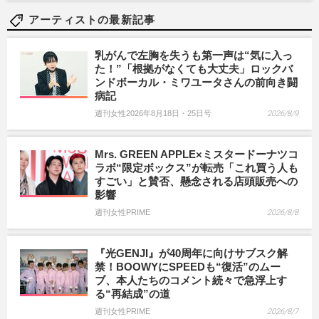
アーティストの最新記事
乳がんで左胸を失うも第一声は“気に入っ
た！”「根拠がなくても大丈夫」ロックバ
ンドボーカル・ミワユータさんの前向き闘
病記
週刊女性2026年8月18日・25日号
2026/8/9
Mrs. GREEN APPLE×ミスタードーナツコ
ラボ“限定ボックス”が転売「これ買う人も
すごい」と賛否、懸念される店頭販売への
影響
週刊女性PRIME
2026/8/8
『光GENJI』が40周年に向けサブスク解
禁！BOOWYにSPEEDも“復活”のムー
ブ、本人たちのコメント続々で急浮上す
る“再結成”の道
週刊女性PRIME
2026/8/7