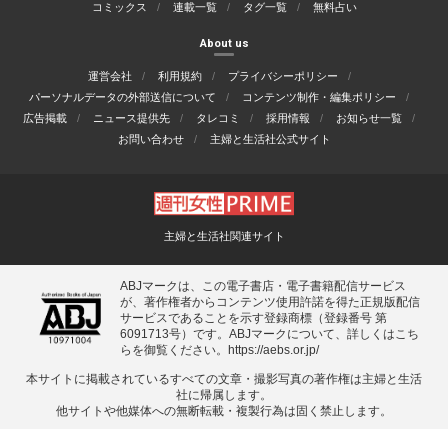
コミックス
連載一覧
タグ一覧
無料占い
About us
運営会社
利用規約
プライバシーポリシー
パーソナルデータの外部送信について
コンテンツ制作・編集ポリシー
広告掲載
ニュース提供先
タレコミ
採用情報
お知らせ一覧
お問い合わせ
主婦と生活社公式サイト
主婦と生活社関連サイト
ABJマークは、この電子書店・電子書籍配信サービス
が、著作権者からコンテンツ使用許諾を得た正規版配信
サービスであることを示す登録商標（登録番号 第
6091713号）です。ABJマークについて、詳しくはこち
らを御覧ください。
https://aebs.or.jp/
本サイトに掲載されているすべての⽂章・撮影写真の著作権は主婦と⽣活
社に帰属します。
他サイトや他媒体への無断転載・複製⾏為は固く禁⽌します。