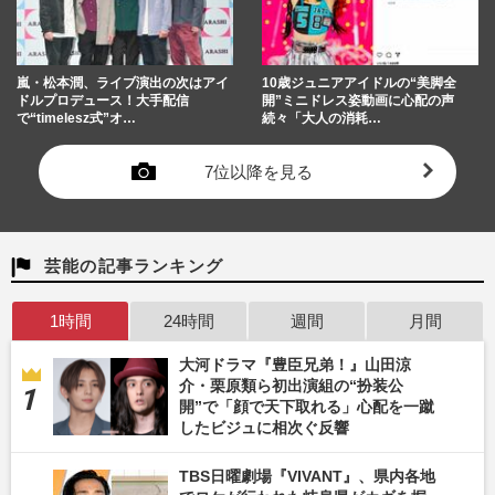
嵐・松本潤、ライブ演出の次はアイ
10歳ジュニアアイドルの“美脚全
ドルプロデュース！大手配信
開”ミニドレス姿動画に心配の声
で“timelesz式”オ…
続々「大人の消耗…
7位以降を見る
芸能の記事ランキング
1時間
24時間
週間
月間
大河ドラマ『豊臣兄弟！』山田涼
介・栗原類ら初出演組の“扮装公
開”で「顔で天下取れる」心配を一蹴
したビジュに相次ぐ反響
TBS日曜劇場『VIVANT』、県内各地