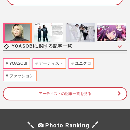
1
0
0
.
0
0
%
YOASOBIに関する記事一覧
『YOASOBI』5年ぶり『ユニクロ』との
YOASOBI
アーティスト
ユニクロ
コラボTシャツ発表も「さすがに違和感」
Ayaseが“タトゥー完全防御”《…
ファッション
週刊女性PRIME
2026/6/4
アーティストの記事一覧を見る
《NHK紅白歌合戦 本当に見たい「紅
組」ランキング》松田聖子、Ado、
YOASOBIらを抑えたダントツ1位は中森
明…
週刊女性2025年11月25日号
2025/11/15
Photo Ranking