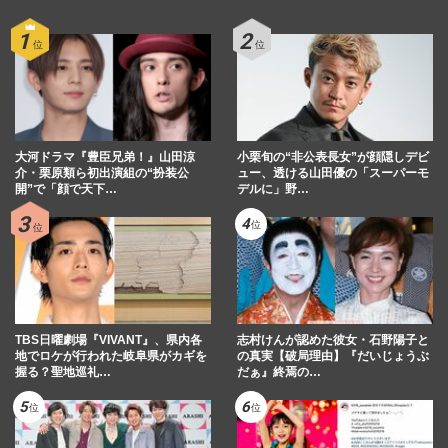
『RADWIMPS』野田洋次郎、NHK特番
で“タトゥー”全見えのタンクトップ姿を披
露も懸念される「紅白出場」の…
週刊女性PRIME
2025/10/18
YOASOBI・Ayase、衝撃タトゥー姿を披
大河ドラマ『豊臣兄弟！』山田涼
露して「NHK出られない」激減する地上
小栗旬の“非公表長女”が顔隠しデビ
介・栗原類ら初出演組の“扮装公
ュー、透ける山田優の「スーパーモ
波と貫く“我が道スタイル”
開”で「顔で天下…
デルに」野…
週刊女性PRIME
2025/8/3
『NHKニュース7』畠山衣美アナに“略
奪”不倫報道、清楚系アナの意外な
『YOASOBI』大好きなロックすぎる私…
週刊女性PRIME
2025/4/18
TBS日曜劇場『VIVANT』、県内各
志村けんが認めた彼女・石野陽子と
地でロケが行われた岐阜県がカギを
の真実【破局理由】『だいじょうぶ
握る？聖地巡礼…
だぁ』終焉の…