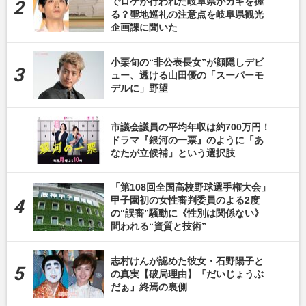
でロケが行われた岐阜県がカギを握
る？聖地巡礼の注意点を岐阜県観光
企画課に聞いた
小栗旬の“非公表長女”が顔隠しデビ
ュー、透ける山田優の「スーパーモ
デルに」野望
市議会議員の平均年収は約700万円！
ドラマ『銀河の一票』のように「あ
なたが立候補」という選択肢
「第108回全国高校野球選手権大会」
甲子園初の女性審判委員のよる2度
の“誤審”騒動に《性別は関係ない》
問われる“資質と技術”
志村けんが認めた彼女・石野陽子と
の真実【破局理由】『だいじょうぶ
だぁ』終焉の裏側