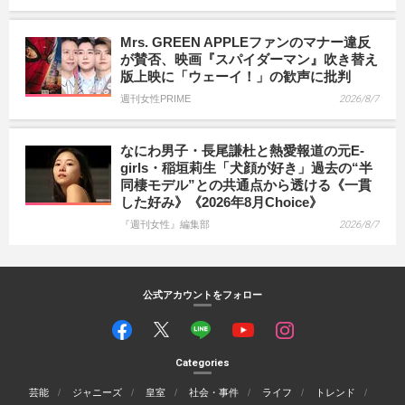
Mrs. GREEN APPLEファンのマナー違反
が賛否、映画『スパイダーマン』吹き替え
版上映に「ウェーイ！」の歓声に批判
週刊女性PRIME
2026/8/7
なにわ男子・長尾謙杜と熱愛報道の元E-
girls・稲垣莉生「犬顔が好き」過去の“半
同棲モデル”との共通点から透ける《一貫
した好み》《2026年8月Choice》
『週刊女性』編集部
2026/8/7
公式アカウントをフォロー
Categories
芸能
ジャニーズ
皇室
社会・事件
ライフ
トレンド