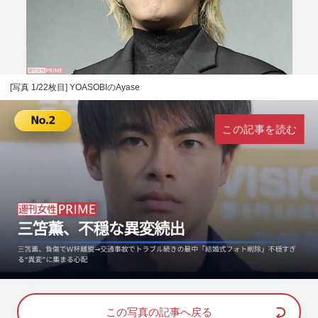
[写真 1/22枚目] YOASOBIのAyase
この記事を読む
L
U
o
n
a
m
d
u
e
t
d
e
この写真の記事へ戻る
: