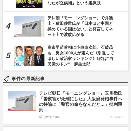
なたが立候補」という選択肢
テレ朝『モーニングショー』で弁護
士・猿田佐世氏が「日本ほど中国と
揉めている国はない」と発言してネ
ット上で波紋広がる
高市早苗首相に小泉進次郎、石破茂
も…男女1000人が選んだ《引退して
ほしい政治家ランキング》1位は“自
民党のドン”・麻生太郎
事件の最新記事
テレビ朝日『モーニングショー』玉川徹氏
「警察官が死刑にした」大阪府発砲事件へ
の持論に「警官の命をなんだと…」批判殺
到
週刊女性PRIME
2026/8/7