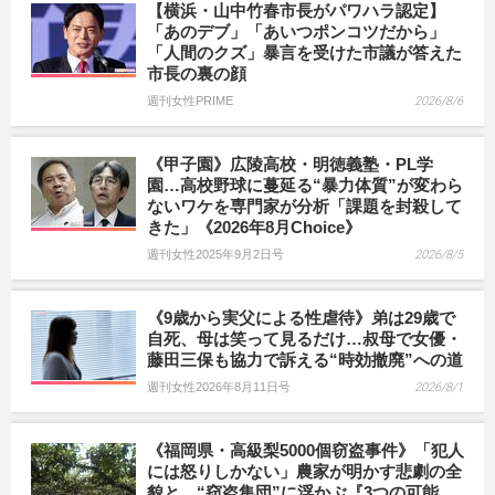
【横浜・山中竹春市長がパワハラ認定】
「あのデブ」「あいつポンコツだから」
「人間のクズ」暴言を受けた市議が答えた
市長の裏の顔
週刊女性PRIME
2026/8/6
《甲子園》広陵高校・明徳義塾・PL学
園…高校野球に蔓延る“暴力体質”が変わら
ないワケを専門家が分析「課題を封殺して
きた」《2026年8月Choice》
週刊女性2025年9月2日号
2026/8/5
《9歳から実父による性虐待》弟は29歳で
自死、母は笑って見るだけ…叔母で女優・
藤田三保も協力で訴える“時効撤廃”への道
週刊女性2026年8月11日号
2026/8/1
《福岡県・高級梨5000個窃盗事件》「犯人
には怒りしかない」農家が明かす悲劇の全
貌と、“窃盗集団”に浮かぶ『3つの可能