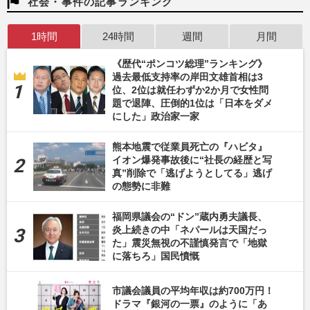
社会・事件の記事ランキング
1時間
24時間
週間
月間
《歴代“ポンコツ総理”ランキング》
過去最低支持率の岸田文雄首相は3
位、2位は就任わずか2か月で女性問
題で退陣、圧倒的1位は「日本をダメ
にした」政治家一家
熊本地震で従業員死亡の『ハビタ』
イオン爆発事故後に“社長の経歴と写
真”削除で「逃げようとしてる」逃げ
の態勢に非難
福岡県議会の“ドン”蔵内勇夫議長、
炎上続きの中「ネパールは天国だっ
た」震災無視の不謹慎発言で「地獄
に落ちろ」国民憤慨
市議会議員の平均年収は約700万円！
ドラマ『銀河の一票』のように「あ