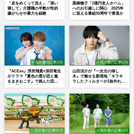
「皮をめくって洗え」「添い
黒柳徹子「2億円老人ホーム」
寝して」介護職の半数が性的
へのお引越しに関心 2025年
嫌がらせや暴力を経験
に迎える番組50周年で勇退か
⭐ 高評価の記事(10)
⭐ 高評価の記事(10)
『ACEes』浮所飛貴×深田竜生
山田涼介が『一次元の挿し
がドラマ『夏色の雲が恋と嵐
木』で魅せる新境地「キラキ
をまきおこす』で挑んだ恋人
ラしたフィルターが1枚外れて
役、照れながら挑んだキュン
くれたら」アイドル像を封印
シーン秘話
した覚悟
⭐ 高評価の記事(9.5)
⭐ 高評価の記事(10)