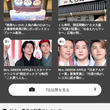
『映画ちいかわ 人魚の島のひみつ』
くら寿司、閉店間際の“ネタ大盛
入場者特典第2弾にボンボンドロッ
り”写真が話題に「出会えたらラッ
プシール配布…
キー」広報が明…
Mrs. GREEN APPLE×ミスタードー
Mrs. GREEN APPLE『日本アカデ
ナツコラボ“限定ボックス”が転売
ミー賞』新賞受賞に「忖度の気が」
「これ買う人も…
レコ大に続き囁か…
7位以降を見る