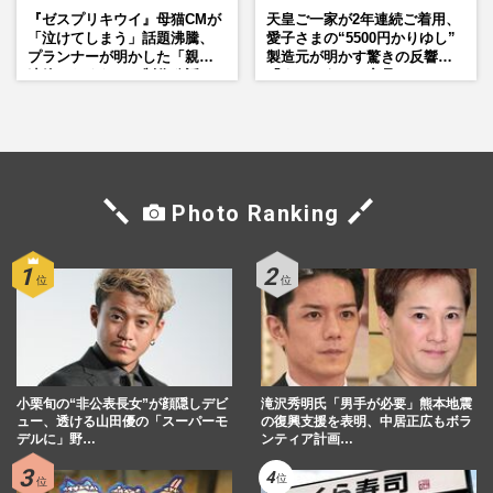
『ゼスプリキウイ』母猫CMが
天皇ご一家が2年連続ご着用、
「泣けてしまう」話題沸騰、
愛子さまの“5500円かりゆし”
プランナーが明かした「親に
製造元が明かす驚きの反響
連絡したくなる」制作秘話
「まさかうちの商品とは…」
Photo Ranking
小栗旬の“非公表長女”が顔隠しデビ
滝沢秀明氏「男手が必要」熊本地震
ュー、透ける山田優の「スーパーモ
の復興支援を表明、中居正広もボラ
デルに」野…
ンティア計画…