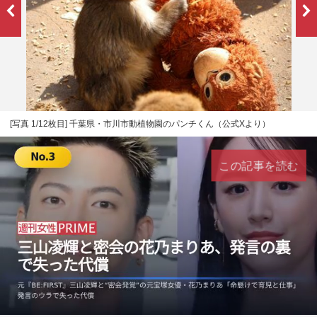
[写真 1/12枚目] 千葉県・市川市動植物園のパンチくん（公式Xより）
この記事を読む
L
U
o
n