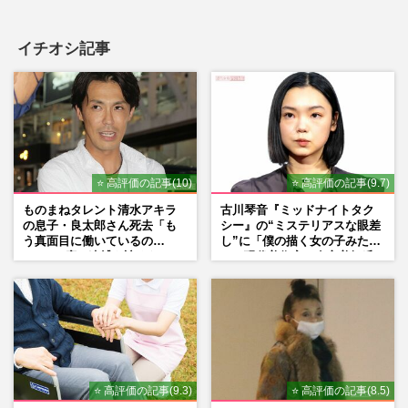
イチオシ記事
『はま寿司』迷惑行為の男が罰金50万円直
後の再逮捕、醤油ボトルの口を指で触り謎
の食べ方…求められる“次…
週刊女性PRIME
2026/7/7
《市川市動植物園》パンチくん効果で入園
者爆増「飼育員の姿は撮影禁止」SNS拡散
⭐ 高評価の記事(10)
⭐ 高評価の記事(9.7)
リスクに“異例の対応”
ものまねタレント清水アキラ
古川琴音『ミッドナイトタク
週刊女性PRIME
2026/7/2
の息子・良太郎さん死去「も
シー』の“ミステリアスな眼差
う真面目に働いているの
し”に「僕の描く女の子みた
で」、2度の逮捕も諦めなかっ
い」現代美術家・奈良美智氏
《市川市動植物園》パンチくんが暮らすサ
た芸能界“波乱に満ちた37年”
もSNSで“公認”
ル山に「レーザー照射」の衝撃、園が明か
した真相と“動物たちの安…
週刊女性PRIME
2026/6/24
⭐ 高評価の記事(9.3)
⭐ 高評価の記事(8.5)