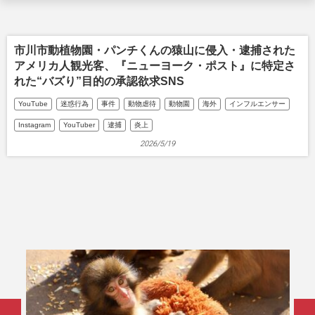
市川市動植物園・パンチくんの猿山に侵入・逮捕された
アメリカ人観光客、『ニューヨーク・ポスト』に特定さ
れた“バズり”目的の承認欲求SNS
YouTube
迷惑行為
事件
動物虐待
動物園
海外
インフルエンサー
Instagram
YouTuber
逮捕
炎上
2026/5/19