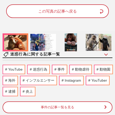
a
m
d
u
e
t
d
e
この写真の記事へ戻る
:
1
0
0
.
0
0
%
迷惑行為に関する記事一覧
《東京ディズニーシー》迷惑配信者が閉園
YouTube
迷惑行為
事件
動物虐待
動物園
後“居残り”で暗闇逃走劇「どうやって残っ
た?」の疑問をオリエン…
海外
インフルエンサー
Instagram
YouTuber
週刊女性PRIME
2026/7/31
逮捕
炎上
映画『トイ・ストーリー5』が流出、本編
丸ごと投稿で被害6億円!? 「見るだけで逮
捕？」誰もがやりがちな“N…
事件の記事一覧を見る
週刊女性PRIME
2026/7/20