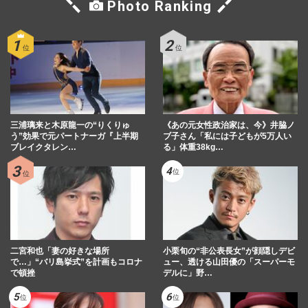
Photo Ranking
三浦璃来と木原龍一の“りくりゅ
《あの元女性政治家は、今》井脇ノ
う”効果で元パートナーガ『上半期
ブ子さん「私には子どもが5万人い
ブレイクタレン…
る」体重38kg…
二宮和也「妻の好きな場所
小栗旬の“非公表長女”が顔隠しデビ
で…」“バリ島挙式”を計画もコロナ
ュー、透ける山田優の「スーパーモ
で頓挫
デルに」野…