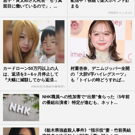
息子・良太郎さん死去「もう真
配信中！視聴で楽天ポイント貯
面目に働いているので」、...
まる
PR(Rチャンネル)
カードローン50万円以上の人
村重杏奈、デニムジッパー全開
は、返済を3～6ヶ月停止して
の「大胆V字ハイレグスーツ」
『大幅に減額してから返済...
も「トイレの時どうすれば...
PR(渋谷法務総合事務所)
NHK職員への性加害で“出禁”食らった〈5年前
の番組出演者〉特定が進むも、ネット...
《栃木県強盗殺人事件》“指示役”妻・竹前美結