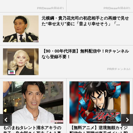
PR(Dreaw合同会社)
PR(Dreaw合同会社)
元横綱・貴乃花光司の初恋相手との再婚で見せ
た“幸せ太り”姿に「昔より幸せそう」「...
【90・00年代洋楽】無料配信中！Rチャンネル
なら登録不要！
PR(Rチャンネル)
ものまねタレント清水アキラの
【無料アニメ】逆境無頼カイジ