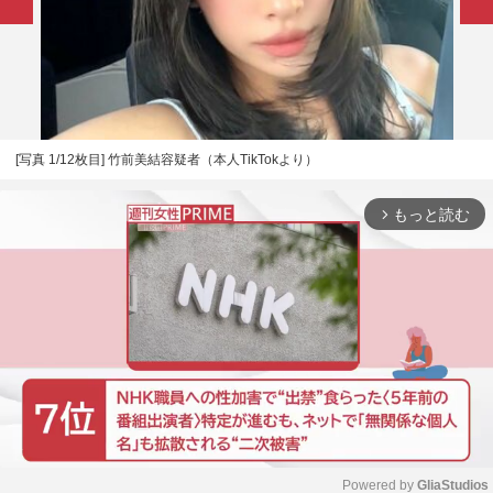
[写真 1/12枚目] 竹前美結容疑者（本人TikTokより）
もっと読む
arrow_forward_ios
Powered by 
GliaStudios