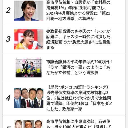
高市早苗首相・自民党が「食料品の
消費税1%」年内に対応可能でも、
2027年4月実施とする背景に「第21
回統一地方選挙」の算段か
参政党初当選のさや氏の“ドレス”が
話題に、キャスター時代に出演した
経済動画での“胸元大胆さ”に注目集
まる
市議会議員の平均年収は約700万円！
ドラマ『銀河の一票』のように「あ
なたが立候補」という選択肢
《歴代“ポンコツ総理”ランキング》
過去最低支持率の岸田文雄首相は3
位、2位は就任わずか2か月で女性問
題で退陣、圧倒的1位は「日本をダメ
にした」政治家一家
高市早苗首相に小泉進次郎、石破茂
も…男女1000人が選んだ《引退して