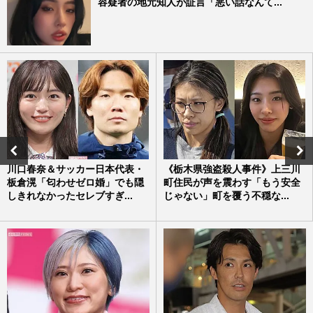
容疑者の地元知人が証言「悪い話なんて...
川口春奈＆サッカー日本代表・
《栃木県強盗殺人事件》上三川
板倉滉「匂わせゼロ婚」でも隠
町住民が声を震わす「もう安全
しきれなかったセレブすぎ...
じゃない」町を覆う不穏な...