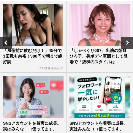
週刊女性PRIME
2026/8/6
《全国高等学校野球選手権大会》“夏の甲
子園7回制”「意識朦朧でも頑張れ」酷暑の
高校野球、変わったこと…
週刊女性2026年8月18日・25日号
2026/8/5
「風俗前に飲むだけ！」45分で
『しゃべくり007』出演の畑野
3回戦も余裕！980円で朝まで絶
ひろ子、美ボディ軍団として登
「第108回全国高校野球選手権大会」開幕
好調
場で「抜群のスタイルは...
も巨人・田中将大は「ドームじゃダメな
の？」日本高野連が甲子園開…
PR(健商株式会社)
週刊女性PRIME
2026/8/5
《青森山田高校サッカー部》“4年で再
発”飲酒・喫煙で十数人処分も「個人の問
題」高校生の不祥事多発は「…
週刊女性PRIME
2026/7/25
SNSアカウントを着実に成長。
SNSアカウントを着実に成長。
実はみんなココ使ってます。
実はみんなココ使ってます。