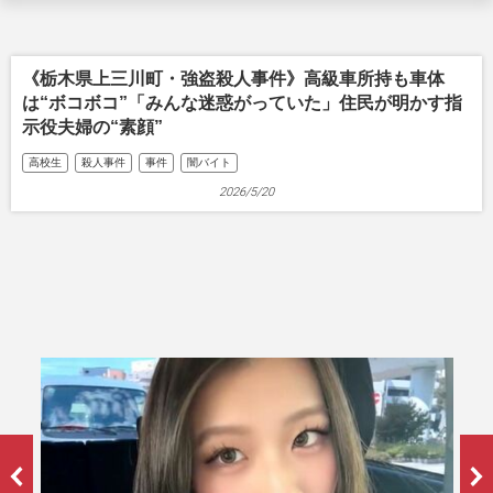
《栃木県上三川町・強盗殺人事件》高級車所持も車体
は“ボコボコ”「みんな迷惑がっていた」住民が明かす指
示役夫婦の“素顔”
高校生
殺人事件
事件
闇バイト
2026/5/20