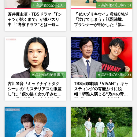
⭐ 高評価の記事(10)
⭐ 高評価の記事(9.5)
蒼井優主演・TBSドラマ『Tシ
『ゼスプリキウイ』母猫CMが
ャツが乾くまで』が激バズリ
「泣けてしまう」話題沸騰、
中「“考察ドラマ”とは一線を
プランナーが明かした「親に
画している」散りばめられた
連絡したくなる」制作秘話
伏線よりも大事な要素
⭐ 高評価の記事(9.7)
⭐ 高評価の記事(9.8)
古川琴音『ミッドナイトタク
TBS日曜劇場『VIVANT』キャ
シー』の“ミステリアスな眼差
スティングの有能ぶりに脱
し”に「僕の描く女の子みた
帽！堺雅人演じる“乃木の青年
い」現代美術家・奈良美智氏
期”役は、そっくり説根強い
もSNSで“公認”
Mr.Children桜井和寿のバンド
マン長男・櫻井海音だった