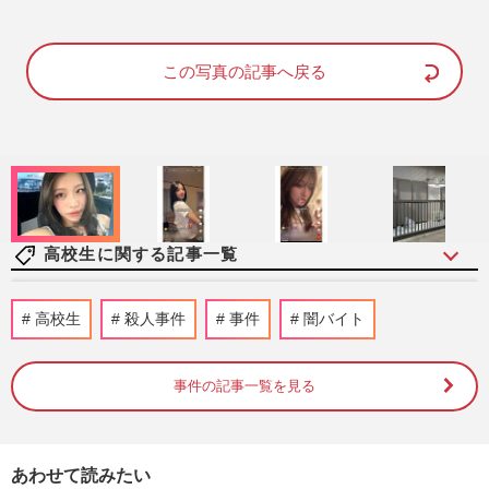
M
u
この写真の記事へ戻る
t
e
高校生に関する記事一覧
「第108回全国高校野球選手権大会」甲子
高校生
殺人事件
事件
闇バイト
園初の女性審判委員のよる2度の“誤審”騒
動に《性別は関係ない》問…
週刊女性PRIME
2026/8/9
事件の記事一覧を見る
【高校野球７イニング制】に巨人・田中将
大は「反対」も、甲子園で投げ合った斎藤
あわせて読みたい
佑樹は「大賛成」引退後の…