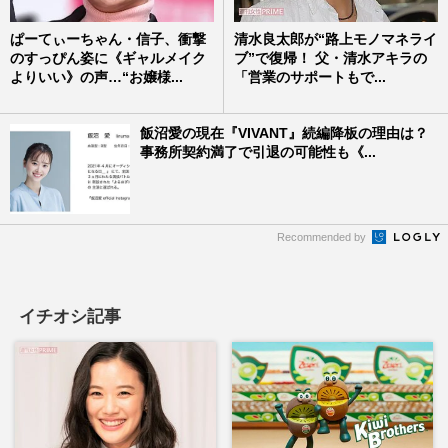
ぱーてぃーちゃん・信子、衝撃
清水良太郎が“路上モノマネライ
のすっぴん姿に《ギャルメイク
ブ”で復帰！ 父・清水アキラの
よりいい》の声…“お嬢様...
「営業のサポートもで...
飯沼愛の現在『VIVANT』続編降板の理由は？
事務所契約満了で引退の可能性も《...
Recommended by
イチオシ記事