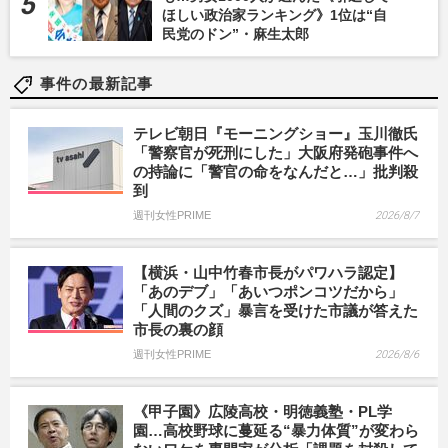
ほしい政治家ランキング》1位は“自
民党のドン”・麻生太郎
事件の最新記事
テレビ朝日『モーニングショー』玉川徹氏
「警察官が死刑にした」大阪府発砲事件へ
の持論に「警官の命をなんだと…」批判殺
到
週刊女性PRIME
2026/8/7
【横浜・山中竹春市長がパワハラ認定】
「あのデブ」「あいつポンコツだから」
「人間のクズ」暴言を受けた市議が答えた
市長の裏の顔
週刊女性PRIME
2026/8/6
《甲子園》広陵高校・明徳義塾・PL学
園…高校野球に蔓延る“暴力体質”が変わら