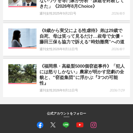
ないワケを専門家が分析「課題を封殺して
きた」《2026年8月Choice》
週刊女性2025年9月2日号
2026/8/5
《9歳から実父による性虐待》弟は29歳で
自死、母は笑って見るだけ…叔母で女優・
藤田三保も協力で訴える“時効撤廃”への道
週刊女性2026年8月11日号
2026/8/1
《福岡県・高級梨5000個窃盗事件》「犯人
には怒りしかない」農家が明かす悲劇の全
貌と、“窃盗集団”に浮かぶ『3つの可能
性』
週刊女性2026年8月11日号
2026/7/29
公式アカウントをフォロー