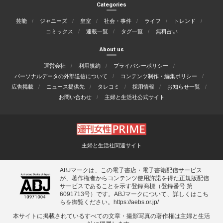
Categories
芸能
ジャニーズ
皇室
社会・事件
ライフ
トレンド
コミックス
連載一覧
タグ一覧
無料占い
About us
運営会社
利用規約
プライバシーポリシー
パーソナルデータの外部送信について
コンテンツ制作・編集ポリシー
広告掲載
ニュース提供先
タレコミ
採用情報
お知らせ一覧
お問い合わせ
主婦と生活社公式サイト
主婦と生活社関連サイト
ABJマークは、この電子書店・電子書籍配信サービス
が、著作権者からコンテンツ使用許諾を得た正規版配信
サービスであることを示す登録商標（登録番号 第
6091713号）です。ABJマークについて、詳しくはこち
らを御覧ください。
https://aebs.or.jp/
本サイトに掲載されているすべての⽂章・撮影写真の著作権は主婦と⽣活