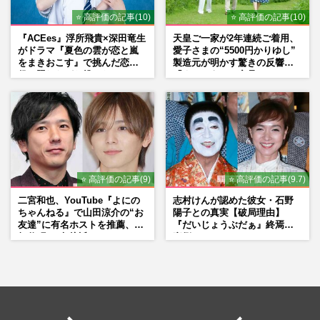
⭐ 高評価の記事(10)
⭐ 高評価の記事(10)
『ACEes』浮所飛貴×深田竜生
天皇ご一家が2年連続ご着用、
がドラマ『夏色の雲が恋と嵐
愛子さまの“5500円かりゆし”
をまきおこす』で挑んだ恋人
製造元が明かす驚きの反響
役、照れながら挑んだキュン
「まさかうちの商品とは…」
シーン秘話
⭐ 高評価の記事(9)
⭐ 高評価の記事(9.7)
二宮和也、YouTube『よにの
志村けんが認めた彼女・石野
ちゃんねる』で山田涼介の“お
陽子との真実【破局理由】
友達”に有名ホストを推薦、歌
『だいじょうぶだぁ』終焉の
舞伎町に“急接近”でファン
裏側
「関わらないで！」