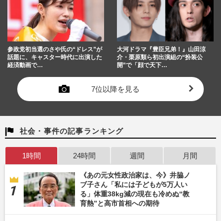
参政党初当選のさや氏の“ドレス”が
大河ドラマ『豊臣兄弟！』山田涼
話題に、キャスター時代に出演した
介・栗原類ら初出演組の“扮装公
経済動画で…
開”で「顔で天下…
7位以降を見る
社会・事件の記事ランキング
1時間
24時間
週間
月間
《あの元女性政治家は、今》井脇ノ
ブ子さん「私には子どもが5万人い
る」体重38kg減の現在も冷めぬ“教
育熱”と高市首相への期待