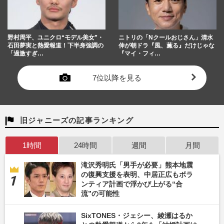
野村周平、ユニクロ“モデル美女”・
ニトリの「Nクールおじさん」清水
石田夢実と熱愛報道！下半身強調の
伸が朝ドラ『風、薫る』だけじゃな
「過激すぎ…
『マイ・フィ…
7位以降を見る
旧ジャニーズの記事ランキング
1時間
24時間
週間
月間
滝沢秀明氏「男手が必要」熊本地震
の復興支援を表明、中居正広もボラ
ンティア計画で浮かび上がる“合
流”の可能性
SixTONES・ジェシー、綾瀬はるか