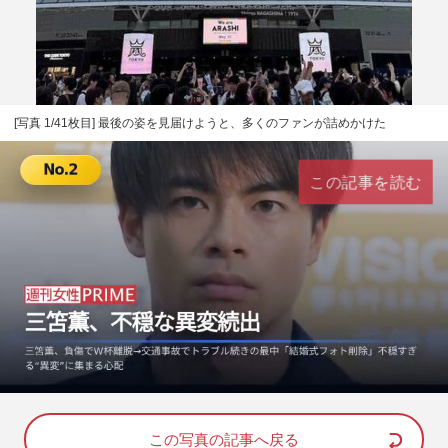
[写真 1/41枚目] 最後の姿を見届けようと、多くのファンが詰めかけた
この記事を読む
L
U
o
n
a
m
d
u
e
t
d
e
この写真の記事へ戻る
: