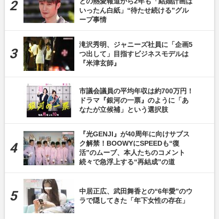
との熱愛報道から2年も「結婚計画は
いったん白紙」“待たせ続ける”グル
ープ事情
滝沢秀明、ジャニーズ社員に「企画5
つ出して」目指すビジネスモデルは
『米津玄師』
市議会議員の平均年収は約700万円！
ドラマ『銀河の一票』のように「あ
なたが立候補」という選択肢
『光GENJI』が40周年に向けサブス
ク解禁！BOOWYにSPEEDも“復
活”のムーブ、本人たちのコメント
続々で急浮上する“再結成”の道
中居正広、武田舞香との“6年愛”のウ
ラで隠してきた「年下女性の存在」