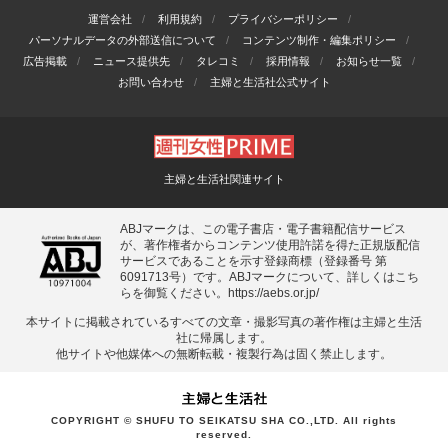
運営会社
利用規約
プライバシーポリシー
パーソナルデータの外部送信について
コンテンツ制作・編集ポリシー
広告掲載
ニュース提供先
タレコミ
採用情報
お知らせ一覧
お問い合わせ
主婦と生活社公式サイト
主婦と生活社関連サイト
ABJマークは、この電子書店・電子書籍配信サービス
が、著作権者からコンテンツ使用許諾を得た正規版配信
サービスであることを示す登録商標（登録番号 第
6091713号）です。ABJマークについて、詳しくはこち
らを御覧ください。
https://aebs.or.jp/
本サイトに掲載されているすべての⽂章・撮影写真の著作権は主婦と⽣活
社に帰属します。
他サイトや他媒体への無断転載・複製⾏為は固く禁⽌します。
COPYRIGHT © SHUFU TO SEIKATSU SHA CO.,LTD. All rights
reserved.