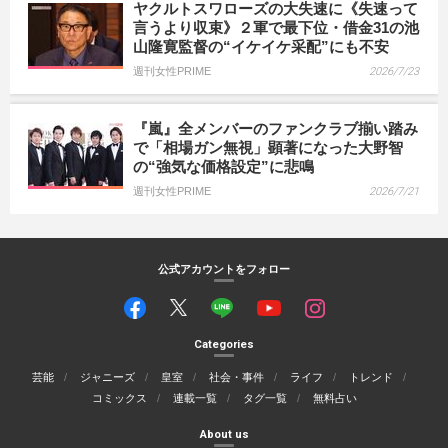
ヤクルトスワローズの大失速に《失速って
言うより収束》２軍で最下位・借金31の池
山隆寛監督の“イケイケ采配”にも不安
週刊女性PRIME
2026/7/23
『嵐』全メンバーのファンクラブ揃い踏み
で「相場ガン無視」顕著になった大野智
の“強気な価格設定”に悲鳴
週刊女性PRIME
2026/7/21
公式アカウントをフォロー
Categories
芸能
ジャニーズ
皇室
社会・事件
ライフ
トレンド
コミックス
連載一覧
タグ一覧
無料占い
About us