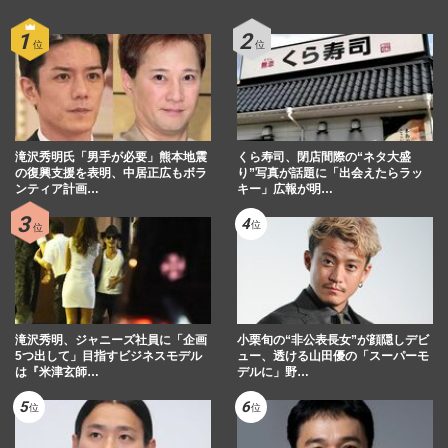
中森明菜『Golden SixTONES』で韓国ロ
ケ・20年ぶりライブツアーも敢行、“完全
復活”で目指す「デビュー45…
週刊女性2026年7月21日号
2026/7/7
《サッカー日本代表》ベスト8進出なら経
済効果「400億円超え」 嵐ラストと同等、
滝沢秀明氏「男手が必要」熊本地震
現代人の“メリハリ消費”…
くら寿司、閉店間際の“ネタ大盛
の復興支援を表明、中居正広もボラ
り”写真が話題に「出会えたらラッ
週刊女性2026年7月7日・14日号
2026/6/29
ンティア計画…
キー」広報が明…
【独自】嵐『We are ARASHI』ラスト目
前、コンサートで踊った元Jr.たちが明かす
「他ならぬ経験」と5人の“…
週刊女性PRIME
2026/6/25
滝沢秀明、ジャニーズ社員に「企画
小栗旬の“非公表長女”が顔隠しデビ
5つ出して」目指すビジネスモデル
ュー、透ける山田優の「スーパーモ
は『米津玄師…
デルに」野…