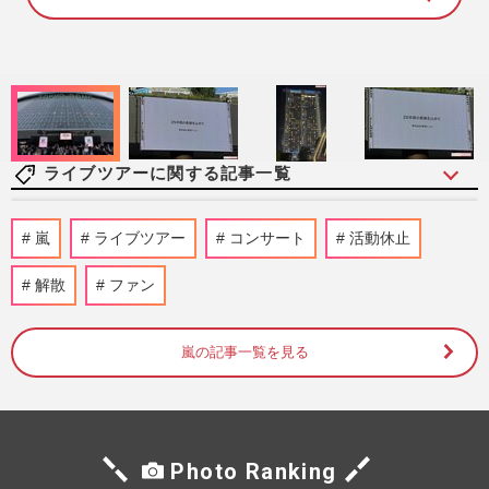
1
0
0
.
0
0
%
ライブツアーに関する記事一覧
『Number_i』神宮寺勇太・平野紫耀・岸
嵐
ライブツアー
コンサート
活動休止
優太が“海外進出”の夢実現も、チケット価
格が大幅変更！世界規模の…
解散
ファン
週刊女性PRIME
2026/8/7
嵐の記事一覧を見る
『嵐』経済効果1000億円ラストツアー後、
松本潤は若手育成に尽力・大野智は沖縄で
自由人、解散後の5色の未…
週刊女性2026年2月17日号
2026/7/16
Photo Ranking