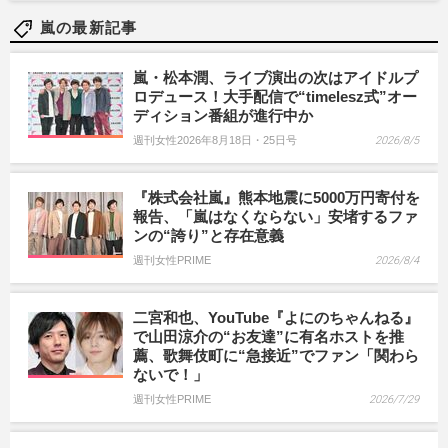
嵐の最新記事
嵐・松本潤、ライブ演出の次はアイドルプ
ロデュース！大手配信で“timelesz式”オー
ディション番組が進行中か
週刊女性2026年8月18日・25日号
2026/8/5
『株式会社嵐』熊本地震に5000万円寄付を
報告、「嵐はなくならない」安堵するファ
ンの“誇り”と存在意義
週刊女性PRIME
2026/8/4
二宮和也、YouTube『よにのちゃんねる』
で山田涼介の“お友達”に有名ホストを推
薦、歌舞伎町に“急接近”でファン「関わら
ないで！」
週刊女性PRIME
2026/7/29