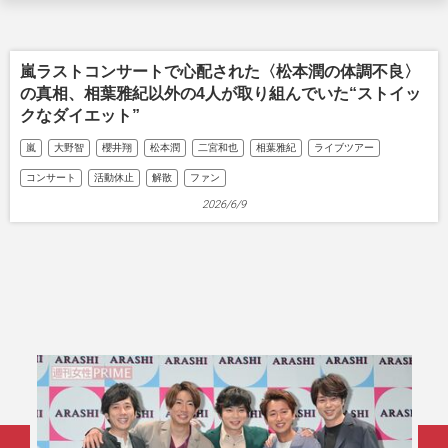
嵐ラストコンサートで心配された〈松本潤の体調不良〉
の真相、相葉雅紀以外の4人が取り組んでいた“ストイッ
クなダイエット”
嵐
大野智
櫻井翔
松本潤
二宮和也
相葉雅紀
ライブツアー
コンサート
活動休止
解散
ファン
2026/6/9