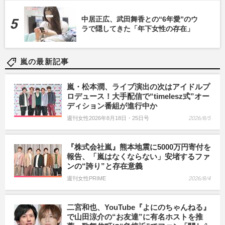
中居正広、武田舞香との“6年愛”のウ
ラで隠してきた「年下女性の存在」
嵐の最新記事
嵐・松本潤、ライブ演出の次はアイドルプ
ロデュース！大手配信で“timelesz式”オー
ディション番組が進行中か
週刊女性2026年8月18日・25日号
2026/8/5
『株式会社嵐』熊本地震に5000万円寄付を
報告、「嵐はなくならない」安堵するファ
ンの“誇り”と存在意義
週刊女性PRIME
2026/8/4
二宮和也、YouTube『よにのちゃんねる』
で山田涼介の“お友達”に有名ホストを推