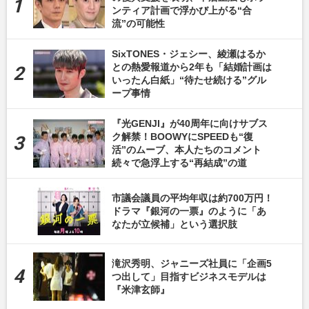
ンティア計画で浮かび上がる“合
流”の可能性
SixTONES・ジェシー、綾瀬はるか
との熱愛報道から2年も「結婚計画は
いったん白紙」“待たせ続ける”グル
ープ事情
『光GENJI』が40周年に向けサブス
ク解禁！BOOWYにSPEEDも“復
活”のムーブ、本人たちのコメント
続々で急浮上する“再結成”の道
市議会議員の平均年収は約700万円！
ドラマ『銀河の一票』のように「あ
なたが立候補」という選択肢
滝沢秀明、ジャニーズ社員に「企画5
つ出して」目指すビジネスモデルは
『米津玄師』