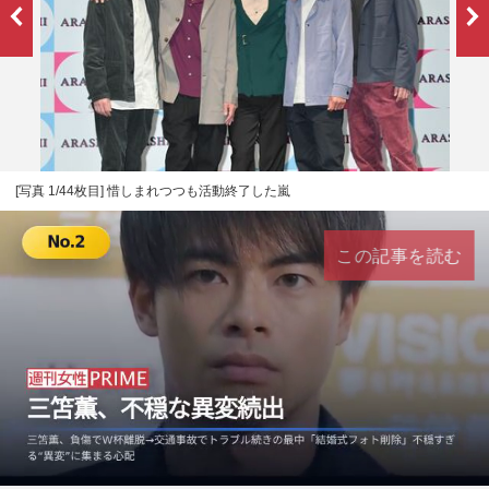
[写真 1/44枚目] 惜しまれつつも活動終了した嵐
この記事を読む
L
U
o
n