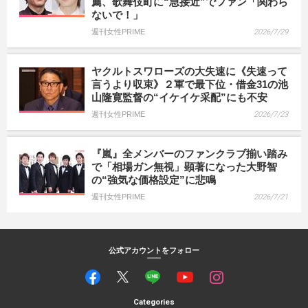
薦、歌舞伎町に“急接近”でファン「関わら
ないで！」
週刊女性PRIME
2026/7/29
ヤクルトスワローズの大失速に《失速って
言うより収束》２軍で最下位・借金31の池
山隆寛監督の“イケイケ采配”にも不安
週刊女性PRIME
2026/7/23
『嵐』全メンバーのファンクラブ揃い踏み
で「相場ガン無視」顕著になった大野智
の“強気な価格設定”に悲鳴
週刊女性PRIME
2026/7/21
公式アカウントをフォロー
Categories