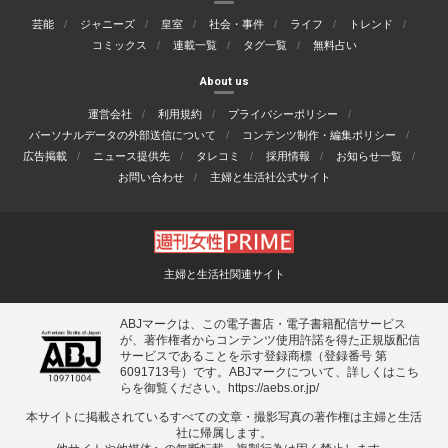
芸能
ジャニーズ
皇室
社会・事件
ライフ
トレンド
コミックス
連載一覧
タグ一覧
無料占い
About us
運営会社
利用規約
プライバシーポリシー
パーソナルデータの外部送信について
コンテンツ制作・編集ポリシー
広告掲載
ニュース提供先
タレコミ
採用情報
お知らせ一覧
お問い合わせ
主婦と生活社公式サイト
主婦と生活社関連サイト
ABJマークは、この電子書店・電子書籍配信サービス
が、著作権者からコンテンツ使用許諾を得た正規版配信
サービスであることを示す登録商標（登録番号 第
6091713号）です。ABJマークについて、詳しくはこち
らを御覧ください。
https://aebs.or.jp/
本サイトに掲載されているすべての⽂章・撮影写真の著作権は主婦と⽣活
社に帰属します。