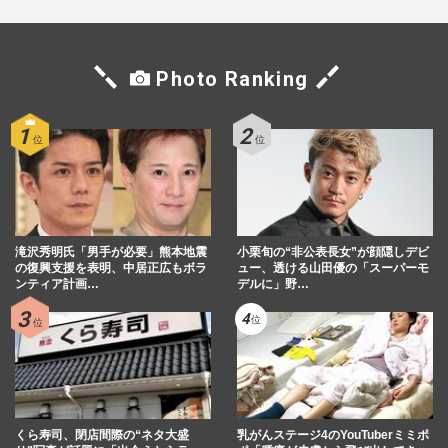
嵐・大野智、STARTO社の退所発表に秘め
られた“引退”の本音「言わない美学」が示
Photo Ranking
すグループへの敬意と“5…
週刊女性2026年3月24日・31日号
2026/7/17
嵐・大野智、沖縄で個人サロン『さと島』
を開設も「お金の匂いがプンプン」熱狂フ
ァンも困惑する強気な“料…
週刊女性PRIME
2026/7/16
滝沢秀明氏「男手が必要」熊本地震
小栗旬の“非公表長女”が顔隠しデビ
の復興支援を表明、中居正広もボラ
ュー、透ける山田優の「スーパーモ
ンティア計画…
デルに」野…
『嵐』経済効果1000億円ラストツアー後、
松本潤は若手育成に尽力・大野智は沖縄で
自由人、解散後の5色の未…
週刊女性2026年2月17日号
2026/7/16
くら寿司、閉店間際の“ネタ大盛
乳がんステージ4のYouTuberミミポ