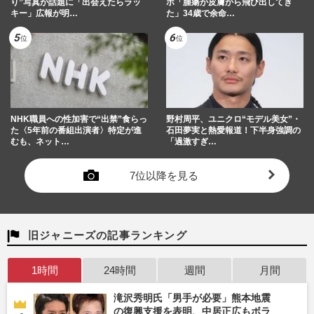
り”写真が話題に「出会えたらラッ
ポ「腫瘍が皮膚から飛び出してき
キー」広報が明…
た」34歳で余命…
NHK職員への性加害で“出禁”食らっ
野村周平、ユニクロ“モデル美女”・
た〈5年前の番組出演者〉特定が進
石田夢実と熱愛報道！下半身強調の
むも、ネット…
「過激すぎ…
7位以降を見る
旧ジャニーズの記事ランキング
1時間
24時間
週間
月間
滝沢秀明氏「男手が必要」熊本地震
の復興支援を表明、中居正広もボラ