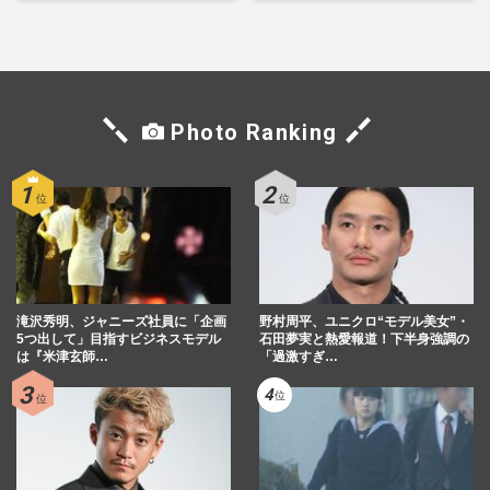
荘で内ゲバ事件》
Photo Ranking
滝沢秀明、ジャニーズ社員に「企画
野村周平、ユニクロ“モデル美女”・
5つ出して」目指すビジネスモデル
石田夢実と熱愛報道！下半身強調の
は『米津玄師…
「過激すぎ…