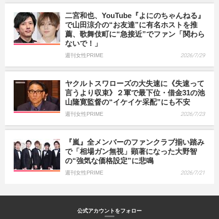
二宮和也、YouTube『よにのちゃんねる』
で山田涼介の“お友達”に有名ホストを推
薦、歌舞伎町に“急接近”でファン「関わら
ないで！」
週刊女性PRIME
2026/7/29
ヤクルトスワローズの大失速に《失速って
言うより収束》２軍で最下位・借金31の池
山隆寛監督の“イケイケ采配”にも不安
週刊女性PRIME
2026/7/23
『嵐』全メンバーのファンクラブ揃い踏み
で「相場ガン無視」顕著になった大野智
の“強気な価格設定”に悲鳴
週刊女性PRIME
2026/7/21
公式アカウントをフォロー