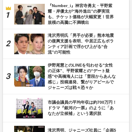
『Number_i』神宮寺勇太・平野紫
耀・岸優太が“海外進出”の夢実現
も、チケット価格が大幅変更！世界
規模の高騰に不満噴出
滝沢秀明氏「男手が必要」熊本地震
の復興支援を表明、中居正広もボラ
ンティア計画で浮かび上がる“合
流”の可能性
伊野尾慧とのLINEを匂わせる“女性
の正体”、平野紫耀との“デート疑
惑”や高橋海人には「普段からあんな
感じ」投稿連発、繋がりアピールで
ジャニーズは戦々恐々か
市議会議員の平均年収は約700万円！
ドラマ『銀河の一票』のように「あ
なたが立候補」という選択肢
滝沢秀明、ジャニーズ社員に「企画5