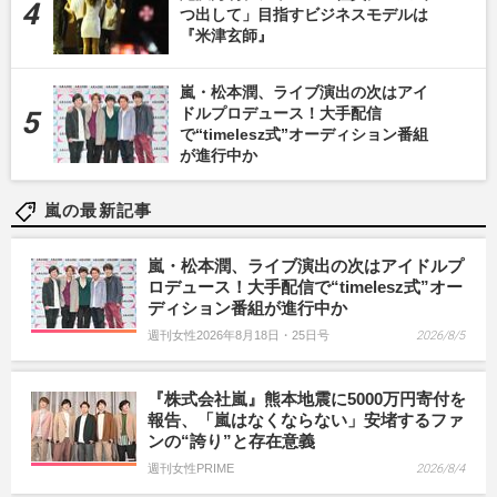
つ出して」目指すビジネスモデルは
『米津玄師』
嵐・松本潤、ライブ演出の次はアイ
ドルプロデュース！大手配信
で“timelesz式”オーディション番組
が進行中か
嵐の最新記事
嵐・松本潤、ライブ演出の次はアイドルプ
ロデュース！大手配信で“timelesz式”オー
ディション番組が進行中か
週刊女性2026年8月18日・25日号
2026/8/5
『株式会社嵐』熊本地震に5000万円寄付を
報告、「嵐はなくならない」安堵するファ
ンの“誇り”と存在意義
週刊女性PRIME
2026/8/4