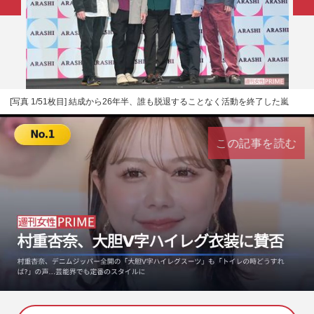
[写真 1/51枚目] 結成から26年半、誰も脱退することなく活動を終了した嵐
この記事を読む
L
U
o
n
a
m
d
u
e
t