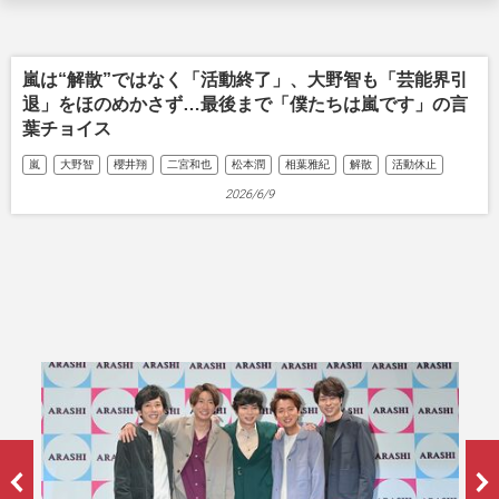
嵐は“解散”ではなく「活動終了」、大野智も「芸能界引
退」をほのめかさず…最後まで「僕たちは嵐です」の言
葉チョイス
嵐
大野智
櫻井翔
二宮和也
松本潤
相葉雅紀
解散
活動休止
2026/6/9