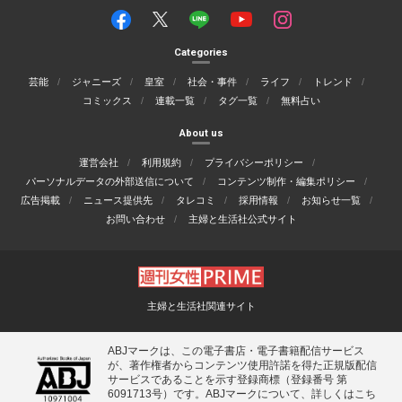
Categories
芸能
ジャニーズ
皇室
社会・事件
ライフ
トレンド
コミックス
連載一覧
タグ一覧
無料占い
About us
運営会社
利用規約
プライバシーポリシー
パーソナルデータの外部送信について
コンテンツ制作・編集ポリシー
広告掲載
ニュース提供先
タレコミ
採用情報
お知らせ一覧
お問い合わせ
主婦と生活社公式サイト
主婦と生活社関連サイト
ABJマークは、この電子書店・電子書籍配信サービス
が、著作権者からコンテンツ使用許諾を得た正規版配信
サービスであることを示す登録商標（登録番号 第
6091713号）です。ABJマークについて、詳しくはこち