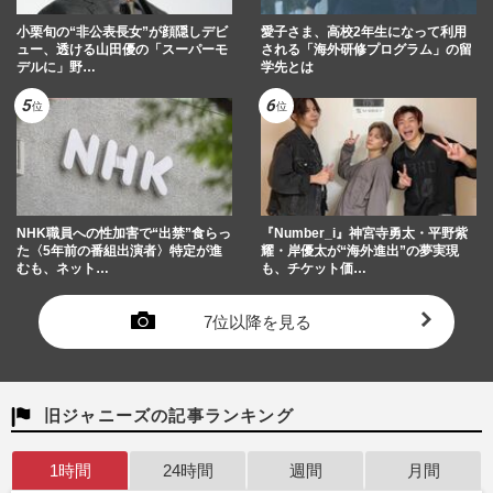
小栗旬の“非公表長女”が顔隠しデビ
愛子さま、高校2年生になって利用
ュー、透ける山田優の「スーパーモ
される「海外研修プログラム」の留
デルに」野…
学先とは
NHK職員への性加害で“出禁”食らっ
『Number_i』神宮寺勇太・平野紫
た〈5年前の番組出演者〉特定が進
耀・岸優太が“海外進出”の夢実現
むも、ネット…
も、チケット価…
7位以降を見る
旧ジャニーズの記事ランキング
1時間
24時間
週間
月間