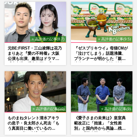
嵐・大野智、STARTO社の退所発表に秘め
られた“引退”の本音「言わない美学」が示
すグループへの敬意と“5…
週刊女性2026年3月24日・31日号
2026/7/17
⭐ 高評価の記事(8.7)
⭐ 高評価の記事(9.5)
嵐・大野智、沖縄で個人サロン『さと島』
元BE:FIRST・三山凌輝は花乃
『ゼスプリキウイ』母猫CMが
を開設も「お金の匂いがプンプン」熱狂フ
まりあと『愛の不時着』大阪
「泣けてしまう」話題沸騰、
ァンも困惑する強気な“料…
公演も出演、趣里はドラマ
プランナーが明かした「親に
週刊女性PRIME
2026/7/16
『大空港』番宣行脚に「メン
連絡したくなる」制作秘話
タル強すぎ」の実情
『嵐』経済効果1000億円ラストツアー後、
松本潤は若手育成に尽力・大野智は沖縄で
自由人、解散後の5色の未…
週刊女性2026年2月17日号
2026/7/16
⭐ 高評価の記事(10)
⭐ 高評価の記事(9)
ものまねタレント清水アキラ
《愛子さまの未来は》皇室典
の息子・良太郎さん死去「も
範改正に「拙速」「女性差
う真面目に働いているの
別」と国内外から異論…残さ
で」、2度の逮捕も諦めなかっ
れた「再改正」の道