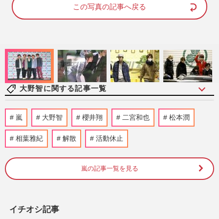
d
e
この写真の記事へ戻る
:
7
4
.
0
0
%
大野智に関する記事一覧
嵐・松本潤、ライブ演出の次はアイドルプ
嵐
大野智
櫻井翔
二宮和也
松本潤
ロデュース！大手配信で“timelesz式”オー
ディション番組が進行中…
相葉雅紀
解散
活動休止
週刊女性2026年8月18日・25日号
2026/8/5
嵐の記事一覧を見る
『嵐』全メンバーのファンクラブ揃い踏み
で「相場ガン無視」顕著になった大野智
の“強気な価格設定”に悲鳴
週刊女性PRIME
2026/7/21
イチオシ記事