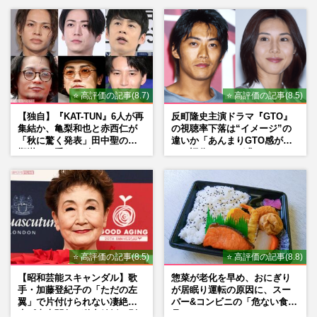
た芸能界“波乱に満ちた37年”
⭐ 高評価の記事(8.7)
⭐ 高評価の記事(8.5)
【独自】『KAT-TUN』6人が再
反町隆史主演ドラマ『GTO』
集結か、亀梨和也と赤西仁が
の視聴率下落は“イメージ”の
「秋に驚く発表」田中聖の刑
違いか「あんまりGTO感がな
期満了と重なる“匂わせ”では
い」旧作ファンが求めていた
ない理由
モノ
⭐ 高評価の記事(8.5)
⭐ 高評価の記事(8.8)
【昭和芸能スキャンダル】歌
惣菜が老化を早め、おにぎり
手・加藤登紀子の「ただの左
が居眠り運転の原因に、スー
翼」で片付けられない凄絶半
パー&コンビニの「危ない食
生《東大闘争、獄中結婚、別
品」