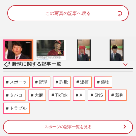
a
m
d
u
e
t
d
e
この写真の記事へ戻る
:
1
0
0
.
0
0
%
野球に関する記事一覧
阪神タイガース・元山飛優の落球エラーに
スポーツ
野球
詐欺
逮捕
薬物
DeNA・牧秀悟もビックリ！2連覇目指す
藤川球児監督の“泣きどころ…
タバコ
大麻
TikTok
X
SNS
裁判
週刊女性PRIME
2026/8/7
トラブル
【高校野球７イニング制】に巨人・田中将
大は「反対」も、甲子園で投げ合った斎藤
佑樹は「大賛成」引退後の…
スポーツの記事一覧を見る
週刊女性PRIME
2026/8/6