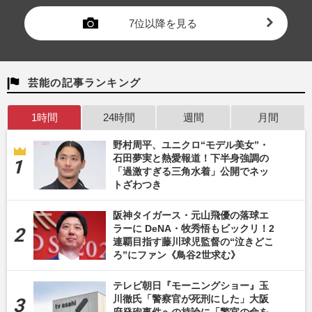
7位以降を見る
芸能の記事ランキング
1時間
24時間
週間
月間
野村周平、ユニクロ“モデル美女”・
石田夢実と熱愛報道！下半身強調の
「過激すぎる三角水着」公開でネッ
トざわつき
阪神タイガース・元山飛優の落球エ
ラーに DeNA・牧秀悟もビックリ！2
連覇目指す藤川球児監督の“泣きどこ
ろ”にファン《鳥谷2世求む》
テレビ朝日『モーニングショー』玉
川徹氏「警察官が死刑にした」大阪