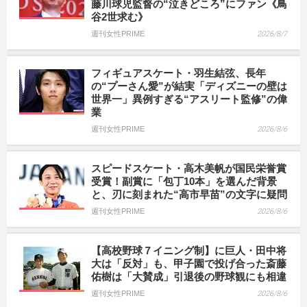
藤川球児監督の“泣きどころ”にファン《鳥
谷2世求む》
週刊女性PRIME
2026/8/7
フィギュアスケート・羽生結弦、長年
の“プーさん愛”が結実「ディズニーの壁は
世界一」異例すぎる“アスリート監修”の偉
業
週刊女性PRIME
2026/8/6
スピードスケート・高木美帆が国民栄誉賞
受賞！副賞に「包丁10本」を選んだ背景
と、刃に刻まれた“高市早苗”の文字に疑問
週刊女性PRIME
2026/8/6
【高校野球７イニング制】に巨人・田中将
大は「反対」も、甲子園で投げ合った斎藤
佑樹は「大賛成」引退後の野球観にも相違
週刊女性PRIME
2026/8/6