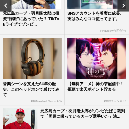
元広島カープ・羽月隆太郎は投
SNSアカウントを着実に成長。
資“詐欺”にあっていた？ TikTo
実はみんなココ使ってます。
kライブでゾンビ...
PR(Dreaw合同会社)
音楽シーンを支えた64年の歴
【無料アニメ】神の雫配信中！
史、このヘッドホンで感じてみ
視聴で楽天ポイント貯まる
て
PR(Marshall Group AB)
PR(Rチャンネル)
元広島カープ・羽月隆太郎がゾンビたばこ裁判
で「周囲に吸っているカープ選手いた」法...