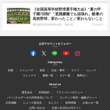
《全国高等学校野球選手権大会》“夏の甲
子園7回制”「意識朦朧でも頑張れ」酷暑の
高校野球、変わったこと／変わらないこと
週刊女性2026年8月18日・25日号
2026/8/5
公式アカウントをフォロー
Categories
芸能
ジャニーズ
皇室
社会・事件
ライフ
トレンド
コミックス
連載一覧
タグ一覧
無料占い
About us
運営会社
利用規約
プライバシーポリシー
パーソナルデータの外部送信について
コンテンツ制作・編集ポリシー
広告掲載
ニュース提供先
タレコミ
採用情報
お知らせ一覧
お問い合わせ
主婦と生活社公式サイト