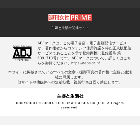
主婦と生活社関連サイト
ABJマークは、この電子書店・電子書籍配信サービス
が、著作権者からコンテンツ使用許諾を得た正規版配信
サービスであることを示す登録商標（登録番号 第
6091713号）です。ABJマークについて、詳しくはこち
らを御覧ください。
https://aebs.or.jp/
本サイトに掲載されているすべての⽂章・撮影写真の著作権は主婦と⽣活
社に帰属します。
他サイトや他媒体への無断転載・複製⾏為は固く禁⽌します。
COPYRIGHT © SHUFU TO SEIKATSU SHA CO.,LTD. All rights
reserved.