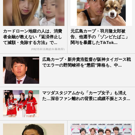
カードローン地獄の人は、消費
元広島カープ・羽月隆太郎被
者金融が教えない『返済停止し
告、他選手の「ゾンビたばこ」
て減額・免除する方法』で...
関与を暴露したTikTok...
PR(渋谷法務総合事務所)
広島カープ・新井貴浩監督が阪神タイガース戦
でエラーの野間峻祥を“懲罰”降格も、中...
マツダスタジアムから「カープ女子」も消え
た…深谷ファン離れの背景に成績不振とスタ...