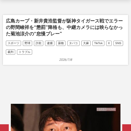
広島カープ・新井貴浩監督が阪神タイガース戦でエラー
の野間峻祥を“懲罰”降格も、中継カメラには映らなかっ
た菊池涼介の“怠慢プレー”
スポーツ
野球
詐欺
逮捕
薬物
タバコ
大麻
TikTok
X
SNS
裁判
トラブル
2026/7/8