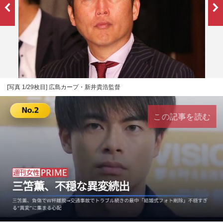
[写真 1/29枚目] 広島カープ・新井貴浩監督
この記事を読む
L
U
o
n