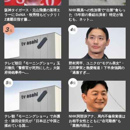
阪神タイガース・元山飛優の落球エ
NHK職員への性加害で“出禁”食らっ
ラーに DeNA・牧秀悟もビックリ！
た〈5年前の番組出演者〉特定が進
2連覇目指す藤…
むも、ネット…
テレビ朝日『モーニングショー』玉
野村周平、ユニクロ“モデル美女”・
川徹氏「警察官が死刑にした」大阪
石田夢実と熱愛報道！下半身強調の
府発砲事件へ…
「過激すぎ…
テレ朝『モーニングショー』で弁護
NHK阿部渉アナ、局内不倫発覚後は
士・猿田佐世氏が「日本ほど中国と
お相手女性とともに“在宅勤務”も
揉めている国…
「業務内容は…