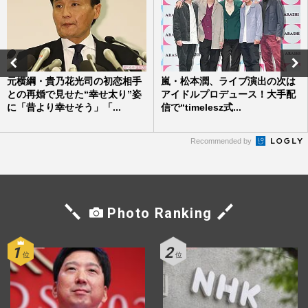
元横綱・貴乃花光司の初恋相手
嵐・松本潤、ライブ演出の次は
との再婚で見せた“幸せ太り”姿
アイドルプロデュース！大手配
に「昔より幸せそう」「...
信で“timelesz式...
Recommended by
Photo Ranking