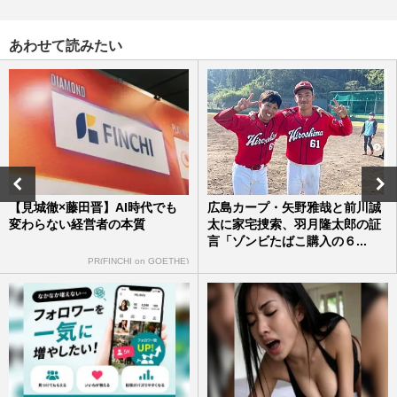
あわせて読みたい
《全国高等学校野球選手権大会》“夏の甲
子園7回制”「意識朦朧でも頑張れ」酷暑の
高校野球、変わったこと…
週刊女性2026年8月18日・25日号
2026/8/5
「第108回全国高校野球選手権大会」開幕
も巨人・田中将大は「ドームじゃダメな
の？」日本高野連が甲子園開…
【見城徹×藤田晋】AI時代でも
広島カープ・矢野雅哉と前川誠
週刊女性PRIME
2026/8/5
変わらない経営者の本質
太に家宅捜索、羽月隆太郎の証
言「ゾンビたばこ購入の６...
《甲子園》広陵高校・明徳義塾・PL学
PR(FINCHI on GOETHE)
園…高校野球に蔓延る“暴力体質”が変わら
ないワケを専門家が分析「課…
週刊女性2025年9月2日号
2026/8/5