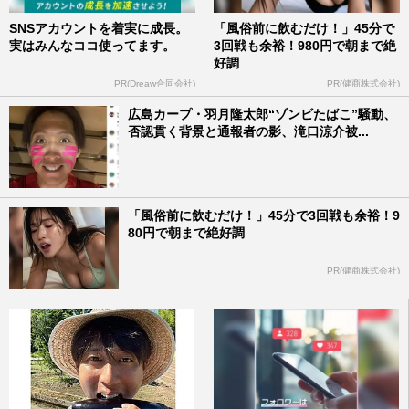
SNSアカウントを着実に成長。
「風俗前に飲むだけ！」45分で
実はみんなココ使ってます。
3回戦も余裕！980円で朝まで絶
好調
PR(Dreaw合同会社)
PR(健商株式会社)
広島カープ・羽月隆太郎“ゾンビたばこ”騒動、
否認貫く背景と通報者の影、滝口涼介被...
「風俗前に飲むだけ！」45分で3回戦も余裕！9
80円で朝まで絶好調
PR(健商株式会社)