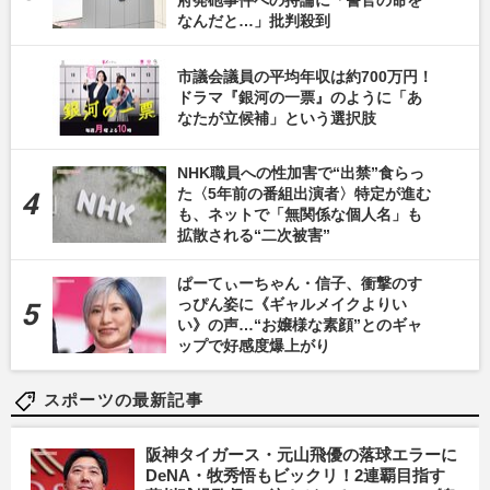
府発砲事件への持論に「警官の命を
なんだと…」批判殺到
市議会議員の平均年収は約700万円！
ドラマ『銀河の一票』のように「あ
なたが立候補」という選択肢
NHK職員への性加害で“出禁”食らっ
た〈5年前の番組出演者〉特定が進む
も、ネットで「無関係な個人名」も
拡散される“二次被害”
ぱーてぃーちゃん・信子、衝撃のす
っぴん姿に《ギャルメイクよりい
い》の声…“お嬢様な素顔”とのギャ
ップで好感度爆上がり
スポーツの最新記事
阪神タイガース・元山飛優の落球エラーに
DeNA・牧秀悟もビックリ！2連覇目指す