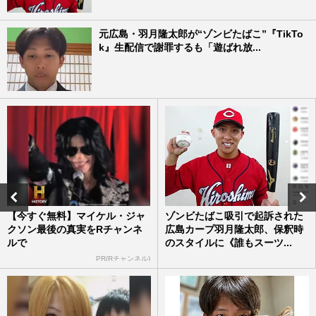
元広島・羽月隆太郎が“ゾンビたばこ”『TikTo
k』生配信で謝罪するも「遊ばれ放...
【今すぐ無料】マイケル・ジャ
ゾンビたばこ吸引で起訴された
クソン最後の真実をRチャンネ
広島カープ羽月隆太郎、保釈時
ルで
のスタイルに《誰もスーツ...
PR(Rチャンネル)