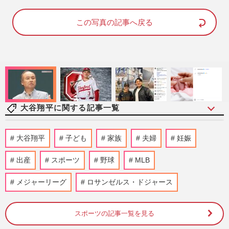
a
m
d
u
e
t
d
e
この写真の記事へ戻る
:
1
0
0
.
0
0
%
大谷翔平に関する記事一覧
「大谷翔平の生活に合わせ…」水原一平受
大谷翔平
子ども
家族
夫婦
妊娠
刑者、事件直前の音声公開で発覚した“衝
撃ウソの数々”と妻への思…
出産
スポーツ
野球
MLB
週刊女性PRIME
2026/8/3
メジャーリーグ
ロサンゼルス・ドジャース
大谷翔平の元通訳・水原一平氏「命を賭け
て…」公開された“独占インタビュー”で語
った衝撃の「嘘と真実」
スポーツの記事一覧を見る
週刊女性PRIME
2026/7/30