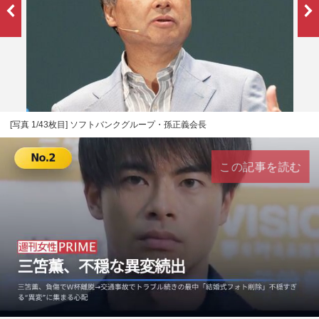
[写真 1/43枚目] ソフトバンクグループ・孫正義会長
この記事を読む
L
U
o
n