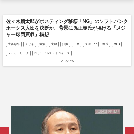
佐々木麟太郎がポスティング移籍「NG」のソフトバンク
ホークス入団を決断か、背景に孫正義氏が掲げる「メジ
ャー球団買収」構想
大谷翔平
子ども
家族
夫婦
妊娠
出産
スポーツ
野球
MLB
メジャーリーグ
ロサンゼルス・ドジャース
2026/7/9