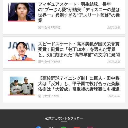
フィギュアスケート・羽生結弦、長年
の“プーさん愛”が結実「ディズニーの壁は
世界一」異例すぎる“アスリート監修”の偉
業
週刊女性PRIME
2026/8/6
スピードスケート・高木美帆が国民栄誉賞
受賞！副賞に「包丁10本」を選んだ背景
と、刃に刻まれた“高市早苗”の文字に疑問
週刊女性PRIME
2026/8/6
【高校野球７イニング制】に巨人・田中将
大は「反対」も、甲子園で投げ合った斎藤
佑樹は「大賛成」引退後の野球観にも相違
週刊女性PRIME
2026/8/6
公式アカウントをフォロー