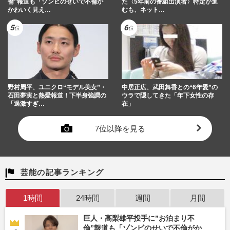
倫”報道も「ゾンビのせいで不倫が
た〈5年前の番組出演者〉特定が進
かわいく見え…
むも、ネット…
野村周平、ユニクロ“モデル美女”・
中居正広、武田舞香との“6年愛”の
石田夢実と熱愛報道！下半身強調の
ウラで隠してきた「年下女性の存
「過激すぎ…
在」
7位以降を見る
芸能の記事ランキング
1時間
24時間
週間
月間
巨人・高梨雄平投手に”お泊まり不
倫”報道も「ゾンビのせいで不倫がか