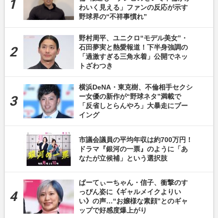
わいく見える」ファンの反応が示す
野球界の“不祥事慣れ”
野村周平、ユニクロ“モデル美女”・
石田夢実と熱愛報道！下半身強調の
「過激すぎる三角水着」公開でネッ
トざわつき
横浜DeNA・東克樹、不倫相手セクシ
ー女優の新作が“野球ネタ”満載で
「反省しとらんやろ」大暴走にブー
イング
市議会議員の平均年収は約700万円！
ドラマ『銀河の一票』のように「あ
なたが立候補」という選択肢
ぱーてぃーちゃん・信子、衝撃のす
っぴん姿に《ギャルメイクよりい
い》の声…“お嬢様な素顔”とのギャ
ップで好感度爆上がり