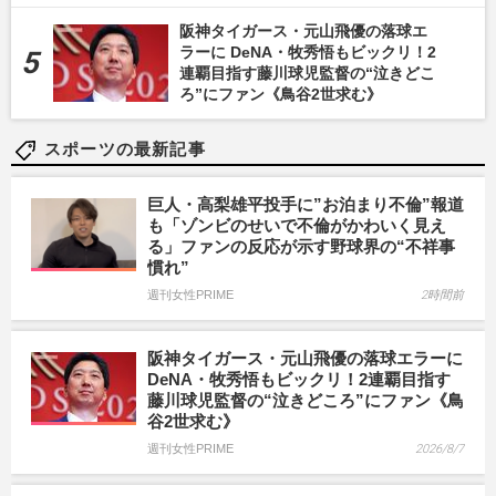
阪神タイガース・元山飛優の落球エ
ラーに DeNA・牧秀悟もビックリ！2
連覇目指す藤川球児監督の“泣きどこ
ろ”にファン《鳥谷2世求む》
スポーツの最新記事
巨人・高梨雄平投手に”お泊まり不倫”報道
も「ゾンビのせいで不倫がかわいく見え
る」ファンの反応が示す野球界の“不祥事
慣れ”
週刊女性PRIME
2時間前
阪神タイガース・元山飛優の落球エラーに
DeNA・牧秀悟もビックリ！2連覇目指す
藤川球児監督の“泣きどころ”にファン《鳥
谷2世求む》
週刊女性PRIME
2026/8/7