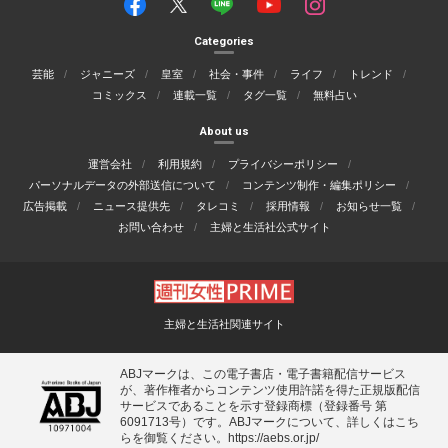
Categories
芸能
ジャニーズ
皇室
社会・事件
ライフ
トレンド
コミックス
連載一覧
タグ一覧
無料占い
About us
運営会社
利用規約
プライバシーポリシー
パーソナルデータの外部送信について
コンテンツ制作・編集ポリシー
広告掲載
ニュース提供先
タレコミ
採用情報
お知らせ一覧
お問い合わせ
主婦と生活社公式サイト
主婦と生活社関連サイト
ABJマークは、この電子書店・電子書籍配信サービス
が、著作権者からコンテンツ使用許諾を得た正規版配信
サービスであることを示す登録商標（登録番号 第
6091713号）です。ABJマークについて、詳しくはこち
らを御覧ください。
https://aebs.or.jp/