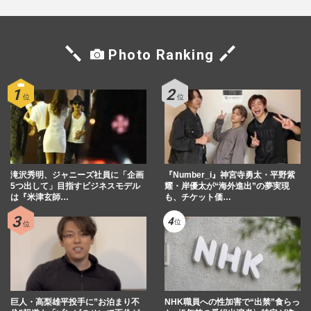
ドジャース・大谷翔平、ゆうちょ銀行のア
ンバサダー就任で“賞”を新設！本人も「選
Photo Ranking
定に携わる」子どもたち…
週刊女性2026年8月11日号
2026/7/29
“二刀流”不発ならドジャース・大谷翔平の
「４年連続MVP」に暗雲、有力候補に躍
り出たカブス・鈴木誠也の…
週刊女性PRIME
2026/7/29
滝沢秀明、ジャニーズ社員に「企画
『Number_i』神宮寺勇太・平野紫
5つ出して」目指すビジネスモデル
耀・岸優太が“海外進出”の夢実現
は『米津玄師…
も、チケット価…
《ドジャース表敬訪問》アメリカ・トラン
プ大統領に絶賛された大谷翔平と山本由伸
の「日本人すぎる」対応に…
週刊女性PRIME
2026/7/26
巨人・高梨雄平投手に”お泊まり不
NHK職員への性加害で“出禁”食らっ