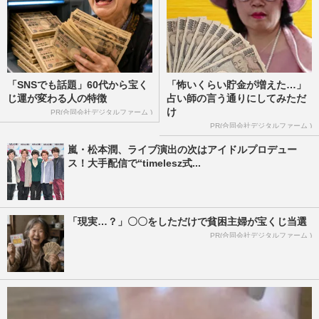
「SNSでも話題」60代から宝く
「怖いくらい貯金が増えた…」
じ運が変わる人の特徴
占い師の言う通りにしてみただ
け
PR(合同会社デジタルファーム )
PR(合同会社デジタルファーム )
嵐・松本潤、ライブ演出の次はアイドルプロデュー
ス！大手配信で“timelesz式...
「現実…？」〇〇をしただけで貧困主婦が宝くじ当選
PR(合同会社デジタルファーム )