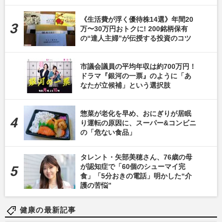
《生活費が浮く優待株14選》年間20
万〜30万円おトクに! 200銘柄保有
の“達人主婦”が伝授する投資のコツ
市議会議員の平均年収は約700万円！
ドラマ『銀河の一票』のように「あ
なたが立候補」という選択肢
惣菜が老化を早め、おにぎりが居眠
り運転の原因に、スーパー&コンビニ
の「危ない食品」
タレント・矢部美穂さん、76歳の母
が認知症で「60個のシューマイ完
食」「5分おきの電話」明かした“介
護の苦悩”
健康の最新記事