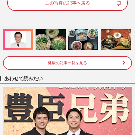
d
e
この写真の記事へ戻る
:
1
0
0
.
0
0
%
健康の記事一覧を見る
あわせて読みたい