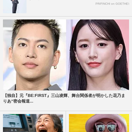
PR(FINCHI on GOETHE)
【独自】元『BE:FIRST』三山凌輝、舞台関係者が明かした花乃ま
りあ“密会報道...