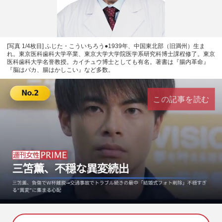
[写真 1/4枚目] ふじた・こういちろう●1939年、中国東北部（旧満州）生ま
れ。東京医科歯科大学卒業、東京大学大学院医学系研究科博士課程修了。東京
医科歯科大学名誉教授。カイチュウ博士としても有名。著書は『腸内革命』
『脳はバカ、腸はかしこい』など多数。
この記事を読む
L
U
o
n
a
m
d
u
e
t