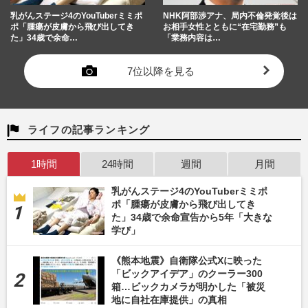
乳がんステージ4のYouTuberミミポ
NHK阿部渉アナ、局内不倫発覚後は
ポ「腫瘍が皮膚から飛び出してき
お相手女性とともに“在宅勤務”も
た」34歳で余命…
「業務内容は…
7位以降を見る
ライフの記事ランキング
1時間
24時間
週間
月間
乳がんステージ4のYouTuberミミポ
ポ「腫瘍が皮膚から飛び出してき
た」34歳で余命宣告から5年「大きな
学び」
《熊本地震》自衛隊公式Xに映った
「ビックアイデア」のクーラー300
箱…ビックカメラが明かした「被災
地に自社在庫提供」の真相