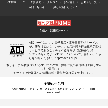
広告掲載
ニュース提供先
タレコミ
採用情報
お知らせ一覧
お問い合わせ
主婦と生活社公式サイト
主婦と生活社関連サイト
ABJマークは、この電子書店・電子書籍配信サービス
が、著作権者からコンテンツ使用許諾を得た正規版配信
サービスであることを示す登録商標（登録番号 第
6091713号）です。ABJマークについて、詳しくはこち
らを御覧ください。
https://aebs.or.jp/
本サイトに掲載されているすべての⽂章・撮影写真の著作権は主婦と⽣活
社に帰属します。
他サイトや他媒体への無断転載・複製⾏為は固く禁⽌します。
COPYRIGHT © SHUFU TO SEIKATSU SHA CO.,LTD. All rights
reserved.