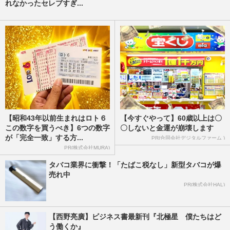
れなかったセレブすぎ...
【昭和43年以前生まれはロト６
【今すぐやって】60歳以上は〇
この数字を買うべき】6つの数字
〇しないと金運が崩壊します
が「完全一致」する方...
PR(合同会社デジタルファーム )
PR(株式会社MURA)
タバコ業界に衝撃！「たばこ税なし」新型タバコが爆
売れ中
PR(株式会社HAL)
【西野亮廣】ビジネス書最新刊『北極星 僕たちはど
う働くか』