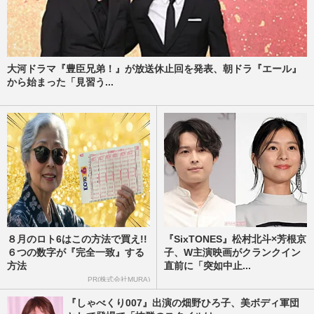
大河ドラマ『豊臣兄弟！』が放送休止回を発表、朝ドラ『エール』
から始まった「見習う...
８月のロト6はこの方法で買え!!
『SixTONES』松村北斗×芳根京
６つの数字が『完全一致』する
子、W主演映画がクランクイン
方法
直前に「突如中止...
PR(株式会社MURA)
『しゃべくり007』出演の畑野ひろ子、美ボディ軍団