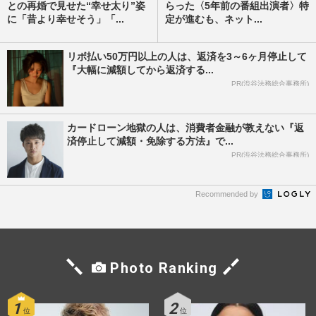
との再婚で見せた“幸せ太り”姿
らった〈5年前の番組出演者〉特
に「昔より幸せそう」「...
定が進むも、ネット...
リボ払い50万円以上の人は、返済を3～6ヶ月停止して
『大幅に減額してから返済する...
PR(渋谷法務総合事務所)
カードローン地獄の人は、消費者金融が教えない『返
済停止して減額・免除する方法』で...
PR(渋谷法務総合事務所)
Recommended by
Photo Ranking