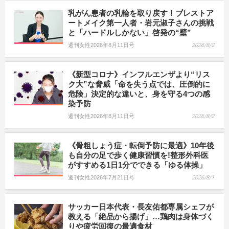
乳がん患者の乳輪を取り戻す！ブレストア
ートメイク第一人者・岩元淑子さんの挑戦
と「ハードルしかない」啓発の“壁”
週刊女性2026年8月11日号
2026/8/2
《新型コロナ》インフルエンザより“リス
ク大”な脅威「命を失う点では、圧倒的に
危険」決定的な違いと、身を守る4つの感
染予防
週刊女性2026年8月11日号
2026/8/2
《骨粗しょう症・転倒予防に最適》10年後
も自分の足で歩く健康習慣を!整形外科医
がすすめる1日1分でできる「ゆる体操」
週刊女性2026年7月21日号
2026/8/1
サッカー日本代表・長友佑都専属シェフが
教える「絶品から揚げ」…鶏肉は身体づく
りや疲労回復の最適食材