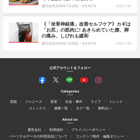
週刊女性2026年7月28日・8月4日号
2026/7/26
《「坐骨神経痛」改善セルフケア》カギは
「お尻」の筋肉に! あきらめていた腰、脚
の痛み、しびれも緩和
週刊女性2026年7月28日・8月4日号
2026/7/26
公式アカウントをフォロー
Categories
芸能
ジャニーズ
皇室
社会・事件
ライフ
トレンド
コミックス
連載一覧
タグ一覧
無料占い
About us
運営会社
利用規約
プライバシーポリシー
パーソナルデータの外部送信について
コンテンツ制作・編集ポリシー