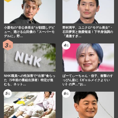
小栗旬の“非公表長女”が顔隠しデビ
野村周平、ユニクロ“モデル美女”・
ュー、透ける山田優の「スーパーモ
石田夢実と熱愛報道！下半身強調の
デルに」野…
「過激すぎ…
NHK職員への性加害で“出禁”食らっ
ぱーてぃーちゃん・信子、衝撃のす
た〈5年前の番組出演者〉特定が進
っぴん姿に《ギャルメイクよりい
むも、ネット…
い》の声…“お…