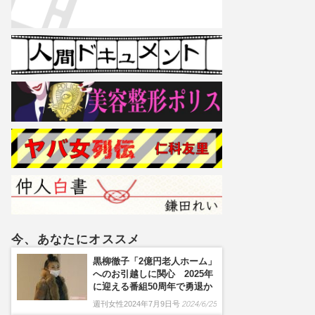
今、あなたにオススメ
黒柳徹子「2億円老人ホーム」
へのお引越しに関心 2025年
に迎える番組50周年で勇退か
週刊女性2024年7月9日号
2024/6/25