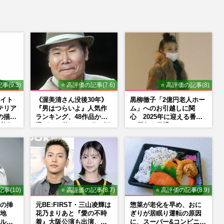
t
e
事(9.3)
⭐ 高評価の記事(7.6)
⭐ 高評価の記事(8)
イト
《渥美清さん没後30年》
黒柳徹子「2億円老人ホー
テリア
『男はつらいよ』人気作
ム」へのお引越しに関
の描く
ランキング、48作品から
心 2025年に迎える番組
美術
選ばれた栄えある1位と評
50周年で勇退か
NS
論家イチ推しの“神作”は
事(10)
⭐ 高評価の記事(8.7)
⭐ 高評価の記事(8.9)
の挿
元BE:FIRST・三山凌輝は
惣菜が老化を早め、おに
地
花乃まりあと『愛の不時
ぎりが居眠り運転の原因
ルタ
着』大阪公演も出演、趣
に、スーパー&コンビニの