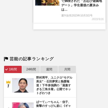
で満喫された「お忍び遊園地
デート」学生最後の夏休み
は…
週刊女性2023年10月3日号
2023/9/20
芸能の記事ランキング
1時間
24時間
週間
月間
野村周平、ユニクロ“モデル
美女”・石田夢実と熱愛報
道！下半身強調の「過激す
ぎる三角水着」公開でネッ
トざわつき
ぱーてぃーちゃん・信子、
衝撃のすっぴん姿に《ギャ