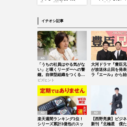
驚きの反響「まさかうち
ーが1枚外れてくれ
の商品とは…」
アイドル像を封印し
悟
イチオシ記事
「うちの社員はやる気がな
大河ドラマ『豊臣兄
い」と嘆くリーダーへの警
が放送休止回を発表
鐘。自律型組織をつくる前
ラ『エール』から始
に外せな...
「見習う...
ビズヒント
楽天週間ランキング1位！
【西野亮廣】ビジネ
シリーズ累計3億包のスッ
新刊『北極星 僕た