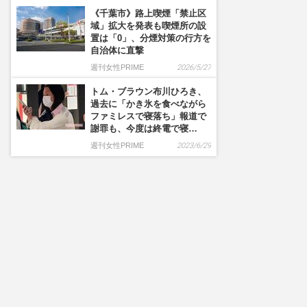
《千葉市》路上喫煙「禁止区
域」拡大を発表も喫煙所の設
置は「0」、分煙対策の行方を
自治体に直撃
週刊女性PRIME
2026/5/27
トム・ブラウン布川ひろき、
過去に「かき氷を食べながら
ファミレスで寝落ち」報道で
謝罪も、今度は終電で寝…
週刊女性PRIME
2023/6/29