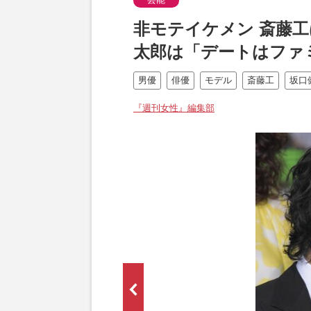
非モテイケメン 斎藤
太郎は「デートはファ
男優
俳優
モデル
斎藤工
坂口
『週刊女性』編集部