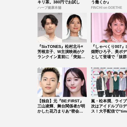
キリ茶。380円でお試し
う働くか』
ハーブ健康本舗
FINCHI on GOETHE
『SixTONES』松村北斗×
『しゃべくり007』
芳根京子、W主演映画がク
畑野ひろ子、美ボデ
ランクイン直前に「突如中
として登場で「抜群
止...
イルは...
【独自】元『BE:FIRST』
嵐・松本潤、ライブ
三山凌輝、舞台関係者が明
次はアイドルプロデ
かした花乃まりあ“密会報
ス！大手配信で“time
道...
式...