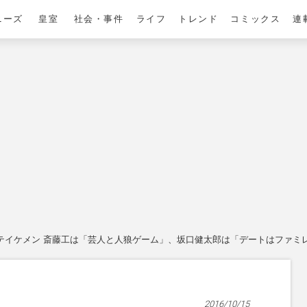
ニーズ
皇室
社会・事件
ライフ
トレンド
コミックス
連
テイケメン 斎藤工は「芸人と人狼ゲーム」、坂口健太郎は「デートはファミ
2016/10/15