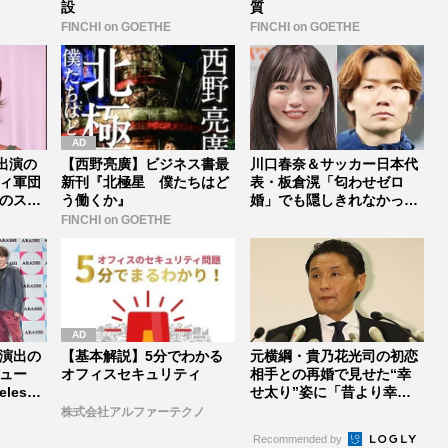
設
質
FINCHI on GOETHE
FINCHI on GOETHE
出演の
【西野亮廣】ビジネス書最
川口春奈＆サッカー日本代
ィ軍団
新刊『北極星 僕たちはど
表・板倉滉「匂わせゼロ
のスタ
う働くか』
婚」でも隠しきれなかった
セレブすぎ...
FINCHI on GOETHE
演出の
【基本解説】5分でわかる
元横綱・貴乃花光司の初恋
ュー
オフィスセキュリティ
相手との再婚で見せた“幸
lesz
せ太り”姿に「昔より幸せ
そう」「...
株式会社アルファーテクノ
Recommended by