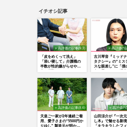
イチオシ記事
⭐ 高評価の記事(9.3)
⭐ 高評価の記
「皮をめくって洗え」
古川琴音『ミッドナ
「添い寝して」介護職の
タクシー』の“ミス
半数が性的嫌がらせや暴
スな眼差し”に「僕
力を経験
女の子みたい」現代
家・奈良美智氏もS
で“公認”
⭐ 高評価の記事(8.6)
⭐ 高評価の記
天皇ご一家が2年連続ご着
山田涼介が『一次元
用、愛子さまの“5500円か
し木』で魅せる新境
りゆし” 製造元が明かす
「キラキラしたフィ