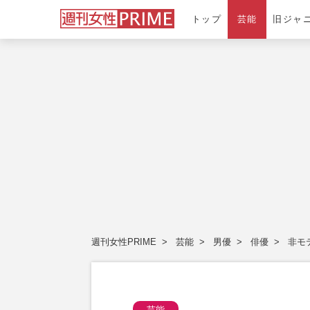
トップ
芸能
旧ジャ
週刊女性PRIME
芸能
男優
俳優
非モ
芸能