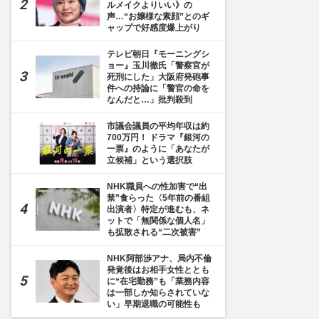
ルメイクよりいい》の
声…“お嬢様な素顔”とのギ
ャップで好感度爆上がり
テレビ朝日『モーニングシ
ョー』玉川徹氏「警察官が
死刑にした」大阪府発砲事
件への持論に「警官の命を
なんだと…」批判殺到
目] 坂口健太郎
市議会議員の平均年収は約
700万円！ ドラマ『銀河の
一票』のように「あなたが
立候補」という選択肢
NHK職員への性加害で“出
禁”食らった〈5年前の番組
出演者〉特定が進むも、ネ
ットで「無関係な個人名」
も拡散される“二次被害”
NHK阿部渉アナ、局内不倫
発覚後はお相手女性ととも
に“在宅勤務”も「業務内容
は一部しか知らされていな
い」早期退職の可能性も