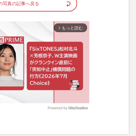
の写真の記事へ戻る
もっと読む
arrow_forward_ios
Powered by 
GliaStudios
M
u