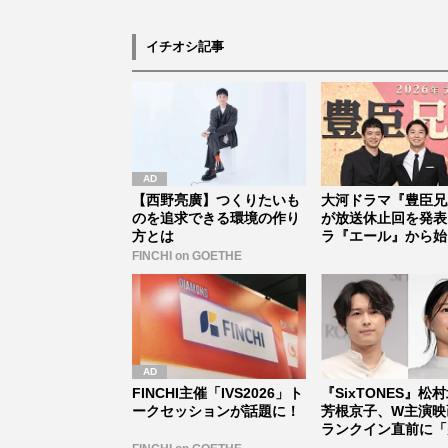
イチオシ記事
【西野亮廣】つくりたいも
大河ドラマ『豊臣兄
のを追求できる環境の作り
が放送休止回を発表
方とは
ラ『エール』から始
「見習う...
FINCHI on GOETHE
FINCHI主催「IVS2026」ト
『SixTONES』松
ークセッションが話題に！
芳根京子、W主演映
ランクイン直前に「
止...