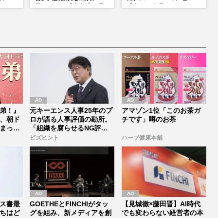
たら」
里はドラマ『大空港』番
「危ない食品」
た覚
宣行脚に「メンタル強す
ぎ」の実情
弟！』
元キーエンス人事25年のプ
アマゾン1位「このお茶ガ
、朝ド
ロが語る人事評価の勘所。
チです」噂のお茶
まった
「組織を腐らせるNG評
価」とは...
ビズヒント
ハーブ健康本舗
ス書最
GOETHEとFINCHIがタッ
【見城徹×藤田晋】AI時代
ちはど
グを組み、新メディアを創
でも変わらない経営者の本