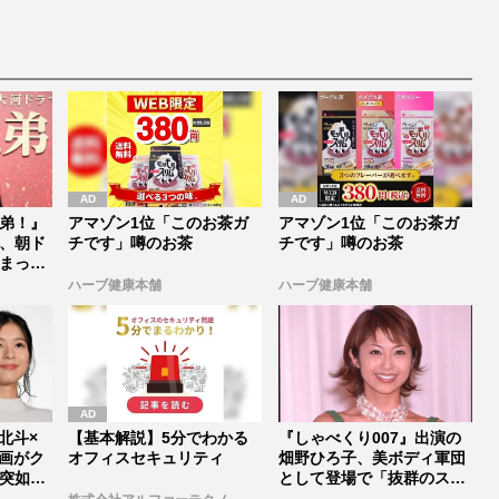
弟！』
アマゾン1位「このお茶ガ
アマゾン1位「このお茶ガ
、朝ド
チです」噂のお茶
チです」噂のお茶
まった
ハーブ健康本舗
ハーブ健康本舗
村北斗×
【基本解説】5分でわかる
『しゃべくり007』出演の
画がク
オフィスセキュリティ
畑野ひろ子、美ボディ軍団
突如中
として登場で「抜群のスタ
イルは...