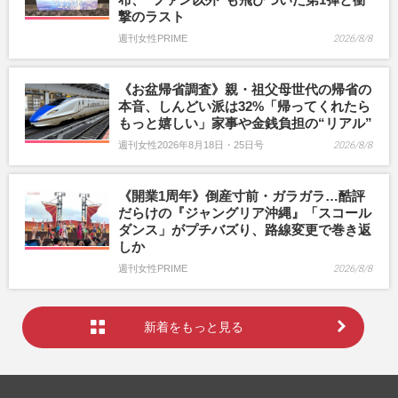
撃のラスト
週刊女性PRIME
2026/8/8
《お盆帰省調査》親・祖父母世代の帰省の
本音、しんどい派は32%「帰ってくれたら
もっと嬉しい」家事や金銭負担の“リアル”
週刊女性2026年8月18日・25日号
2026/8/8
《開業1周年》倒産寸前・ガラガラ…酷評
だらけの『ジャングリア沖縄』「スコール
ダンス」がプチバズり、路線変更で巻き返
しか
週刊女性PRIME
2026/8/8
新着をもっと見る