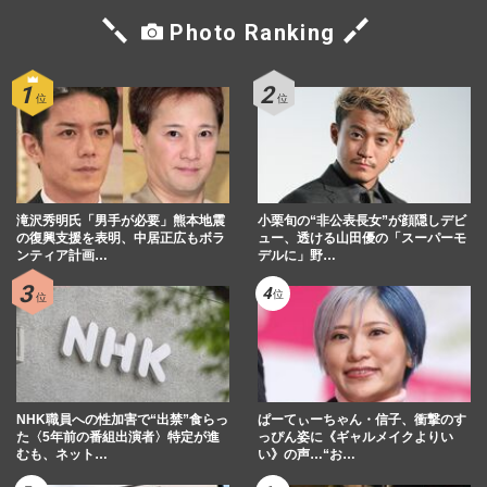
Photo Ranking
滝沢秀明氏「男手が必要」熊本地震
小栗旬の“非公表長女”が顔隠しデビ
の復興支援を表明、中居正広もボラ
ュー、透ける山田優の「スーパーモ
ンティア計画…
デルに」野…
NHK職員への性加害で“出禁”食らっ
ぱーてぃーちゃん・信子、衝撃のす
た〈5年前の番組出演者〉特定が進
っぴん姿に《ギャルメイクよりい
むも、ネット…
い》の声…“お…