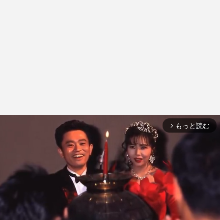
もっと読む
arrow_forward_ios