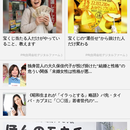
宝くじ当たる人だけがやってい
宝くじの“運任せ”から抜けた人
ること、教えます
だけ変わる
PR(合同会社デジタルファーム )
PR(合同会社デジタルファーム )
独身芸人の大久保佳代子が投げ掛けた“結婚と性格”の
危うい関係「未婚女性は性格が悪...
《昭和生まれが「イラっとする」略語》バ先・タイ
パ・カプヌに「〇〇活」若者世代の“...