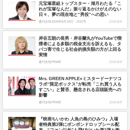
元宝塚星組トップスター・湖月わたる「こ
れが宝塚なんだ」振り返るかけがえのない
日々、夢の現在地と“男役”への思い
週刊女性2026年8月18日・25日号
2026/8/8
岸谷五朗の長男・岸谷蘭丸がYouTubeで喫
煙者による多額の税金支出を訴えるも、タ
バコ害で生じる社会的損失額の方が上回る
実情
週刊女性PRIME
2026/8/8
Mrs. GREEN APPLE×ミスタードーナツコ
ラボ“限定ボックス”が転売「これ買う人も
すごい」と賛否、懸念される店頭販売への
影響
週刊女性PRIME
2026/8/8
『映画ちいかわ 人魚の島のひみつ』入場
者特典第2弾にボンボンドロップシール配
布、“ファン以外”も飛びついた第1弾と衝