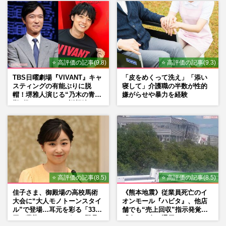
⭐ 高評価の記事(9.8)
⭐ 高評価の記事(9.3)
TBS日曜劇場『VIVANT』キャ
「皮をめくって洗え」「添い
スティングの有能ぶりに脱
寝して」介護職の半数が性的
帽！堺雅人演じる“乃木の青年
嫌がらせや暴力を経験
期”役は、そっくり説根強い
Mr.Children桜井和寿のバンド
マン長男・櫻井海音だった
⭐ 高評価の記事(8.5)
⭐ 高評価の記事(8.5)
佳子さま、御殿場の高校馬術
《熊本地震》従業員死亡のイ
大会に“大人モノトーンスタイ
オンモール『ハビタ』、他店
ル”で登場…耳元を彩る「3300
舗でも“売上回収”指示発覚で
円の藍染イヤリング」は即品
「命より金」通用しなくなっ