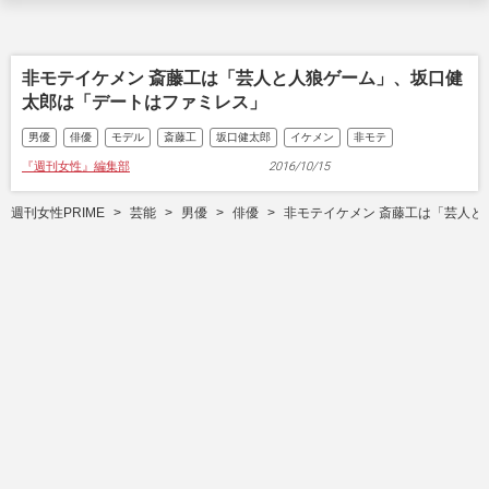
非モテイケメン 斎藤工は「芸人と人狼ゲーム」、坂口健
太郎は「デートはファミレス」
男優
俳優
モデル
斎藤工
坂口健太郎
イケメン
非モテ
『週刊女性』編集部
2016/10/15
週刊女性PRIME
芸能
男優
俳優
非モテイケメン 斎藤工は「芸人