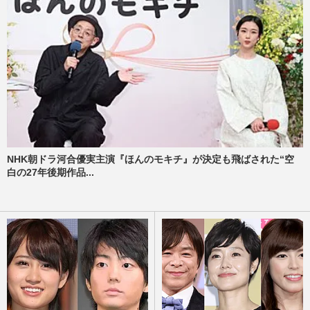
NHK朝ドラ河合優実主演『ほんのモキチ』が決定も飛ばされた“空
白の27年後期作品...