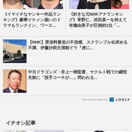
《イマイチなヤンキー作品ラン
《好きな元NHKアナランキン
キング》豪華イケメン揃いのド
グ》草野仁、武田真一を抑えて
ラマもランクイン、ワース...
有働由美子が圧倒的1位「...
【NHK】受信料督促の不信感、スクランブル化求める
不満、伊藤沙莉主演朝ドラ『虎に...
中日ドラゴンズ・井上一樹監督、ヤクルト戦での継投
失敗に「投手コーチが…」問われる...
Recommended by
イチオシ記事