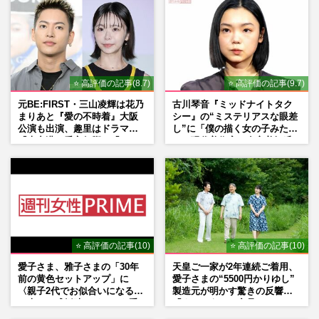
⭐ 高評価の記事(8.7)
⭐ 高評価の記事(9.7)
元BE:FIRST・三山凌輝は花乃
古川琴音『ミッドナイトタク
まりあと『愛の不時着』大阪
シー』の“ミステリアスな眼差
公演も出演、趣里はドラマ
し”に「僕の描く女の子みた
『大空港』番宣行脚に「メン
い」現代美術家・奈良美智氏
タル強すぎ」の実情
もSNSで“公認”
⭐ 高評価の記事(10)
⭐ 高評価の記事(10)
愛子さま、雅子さまの「30年
天皇ご一家が2年連続ご着用、
前の黄色セットアップ」に
愛子さまの“5500円かりゆし”
〈親子2代でお似合いになる〉
製造元が明かす驚きの反響
の声、ご成婚時のドレスも手
「まさかうちの商品とは…」
がけた森英恵さんとの絆