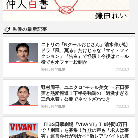
男優の最新記事
ニトリの「Nクールおじさん」清水伸が朝
ドラ『風、薫る』だけじゃな『マイ・フィ
クション』『告白』で怪演！今後はヒール
役でもオファー殺到か
週刊女性PRIME
2026/8/8
野村周平、ユニクロ“モデル美女”・石田夢
実と熱愛報道！下半身強調の「過激すぎる
三角水着」公開でネットざわつき
週刊女性PRIME
2026/8/6
《TBS日曜劇場『VIVANT』》8時間3万円
で「別班」を募集！詐欺の声も「求人は事
実」運営会社が明かす“激レア”バイトの真