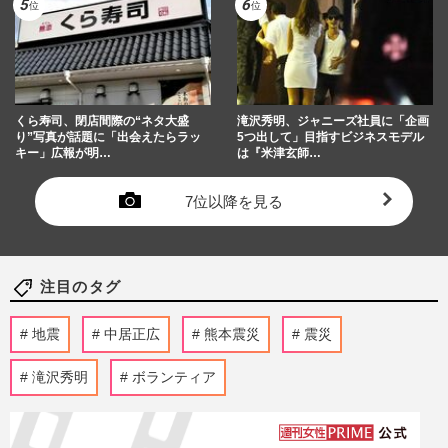
くら寿司、閉店間際の“ネタ大盛
滝沢秀明、ジャニーズ社員に「企画
り”写真が話題に「出会えたらラッ
5つ出して」目指すビジネスモデル
キー」広報が明…
は『米津玄師…
7位以降を見る
注目のタグ
地震
中居正広
熊本震災
震災
滝沢秀明
ボランティア