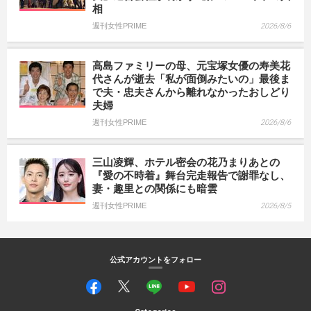
相
週刊女性PRIME
2026/8/6
高島ファミリーの母、元宝塚女優の寿美花
代さんが逝去「私が面倒みたいの」最後ま
で夫・忠夫さんから離れなかったおしどり
夫婦
週刊女性PRIME
2026/8/6
三山凌輝、ホテル密会の花乃まりあとの
『愛の不時着』舞台完走報告で謝罪なし、
妻・趣里との関係にも暗雲
週刊女性PRIME
2026/8/5
公式アカウントをフォロー