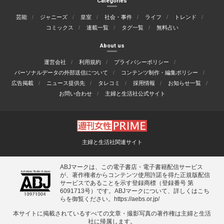
Categories
芸能
ジャニーズ
皇室
社会・事件
ライフ
トレンド
コミックス
連載一覧
タグ一覧
無料占い
About us
運営会社
利用規約
プライバシーポリシー
パーソナルデータの外部送信について
コンテンツ制作・編集ポリシー
広告掲載
ニュース提供先
タレコミ
採用情報
お知らせ一覧
お問い合わせ
主婦と生活社公式サイト
主婦と生活社関連サイト
ABJマークは、この電子書店・電子書籍配信サービス
が、著作権者からコンテンツ使用許諾を得た正規版配信
サービスであることを示す登録商標（登録番号 第
6091713号）です。ABJマークについて、詳しくはこち
らを御覧ください。
https://aebs.or.jp/
本サイトに掲載されているすべての⽂章・撮影写真の著作権は主婦と⽣活
社に帰属します。