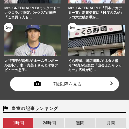
Mrs. GREEN APPLE×ミスタードー
Mrs. GREEN APPLE『日本アカデ
ナツコラボ“限定ボックス”が転売
ミー賞』新賞受賞に「忖度の気が」
「これ買う人も…
レコ大に続き囁か…
大谷翔平が異例の“ホームランボー
くら寿司、閉店間際の“ネタ大盛
ル回収”、妻・真美子さんと球場デ
り”写真が話題に「出会えたらラッ
ビューの息子…
キー」広報が明…
7位以降を見る
皇室の記事ランキング
1時間
24時間
週間
月間