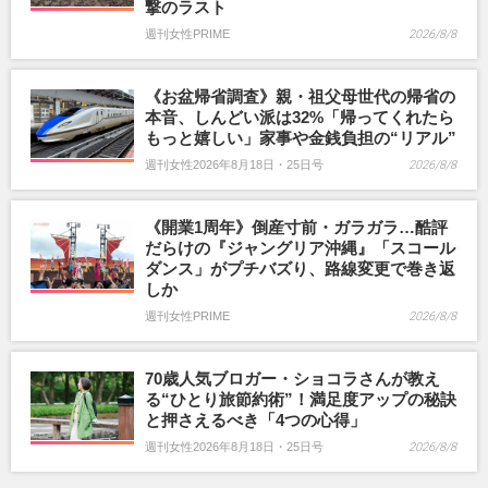
撃のラスト
週刊女性PRIME
2026/8/8
《お盆帰省調査》親・祖父母世代の帰省の
本音、しんどい派は32%「帰ってくれたら
もっと嬉しい」家事や金銭負担の“リアル”
週刊女性2026年8月18日・25日号
2026/8/8
《開業1周年》倒産寸前・ガラガラ…酷評
だらけの『ジャングリア沖縄』「スコール
ダンス」がプチバズり、路線変更で巻き返
しか
週刊女性PRIME
2026/8/8
70歳人気ブロガー・ショコラさんが教え
る“ひとり旅節約術”！満足度アップの秘訣
と押さえるべき「4つの心得」
週刊女性2026年8月18日・25日号
2026/8/8