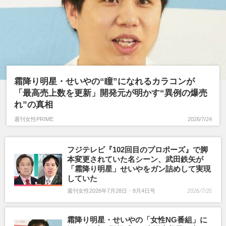
霜降り明星・せいやの“瞳”になれるカラコンが
「最高売上数を更新」開発元が明かす“異例の爆売
れ”の真相
週刊女性PRIME
2026/7/24
フジテレビ『102回目のプロポーズ』で脚
本変更されていた名シーン、武田鉄矢が
「霜降り明星」せいやをガン詰めして実現
していた
週刊女性2026年7月28日・8月4日号
2026/7/20
霜降り明星・せいやの「女性NG番組」に