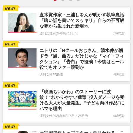
直木賞作家・三浦しをんが明かす執筆裏話
「暗い話を書いてスッキリ」自らの不可解
な夢から生まれた新境地
週刊女性2026年8月11日号
2時間前
ニトリの「Nクールおじさん」清水伸が朝
ドラ『風、薫る』だけじゃな『マイ・フィ
クション』『告白』で怪演！今後はヒール
役でもオファー殺到か
週刊女性PRIME
4時間前
『映画ちいかわ』のストーリーに波
紋！“わかりやすい猛毒”投入ダメージを受
ける大人が大量発生、“子ども向け作品”に
ハマる理由
週刊女性2026年8月18日・25日号
6時間前
元宝塚星組トップスター・湖月わたる「こ