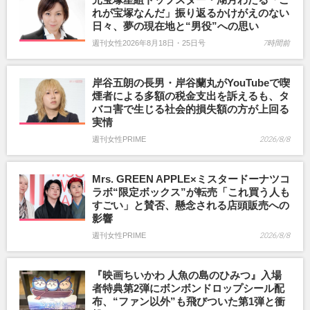
れが宝塚なんだ」振り返るかけがえのない
日々、夢の現在地と“男役”への思い
週刊女性2026年8月18日・25日号
7時間前
岸谷五朗の長男・岸谷蘭丸がYouTubeで喫
煙者による多額の税金支出を訴えるも、タ
バコ害で生じる社会的損失額の方が上回る
実情
週刊女性PRIME
2026/8/8
Mrs. GREEN APPLE×ミスタードーナツコ
ラボ“限定ボックス”が転売「これ買う人も
すごい」と賛否、懸念される店頭販売への
影響
週刊女性PRIME
2026/8/8
『映画ちいかわ 人魚の島のひみつ』入場
者特典第2弾にボンボンドロップシール配
布、“ファン以外”も飛びついた第1弾と衝