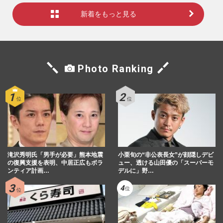
新着をもっと見る
Photo Ranking
滝沢秀明氏「男手が必要」熊本地震
小栗旬の“非公表長女”が顔隠しデビ
の復興支援を表明、中居正広もボラ
ュー、透ける山田優の「スーパーモ
ンティア計画…
デルに」野…