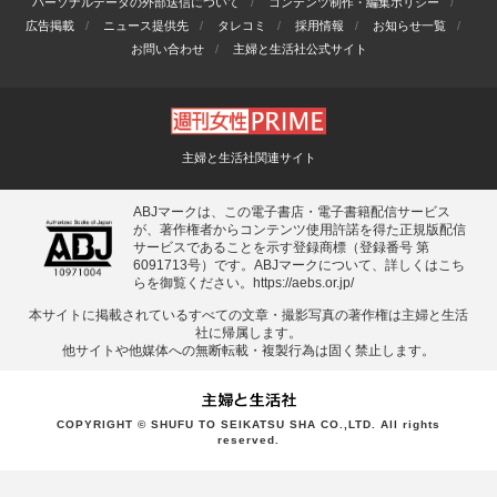
パーソナルデータの外部送信について
コンテンツ制作・編集ポリシー
広告掲載
ニュース提供先
タレコミ
採用情報
お知らせ一覧
お問い合わせ
主婦と生活社公式サイト
主婦と生活社関連サイト
ABJマークは、この電子書店・電子書籍配信サービス
が、著作権者からコンテンツ使用許諾を得た正規版配信
サービスであることを示す登録商標（登録番号 第
6091713号）です。ABJマークについて、詳しくはこち
らを御覧ください。
https://aebs.or.jp/
本サイトに掲載されているすべての⽂章・撮影写真の著作権は主婦と⽣活
社に帰属します。
他サイトや他媒体への無断転載・複製⾏為は固く禁⽌します。
COPYRIGHT © SHUFU TO SEIKATSU SHA CO.,LTD. All rights
reserved.