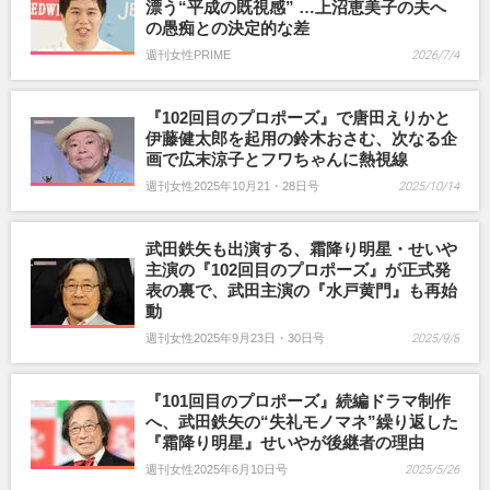
漂う“平成の既視感” …上沼恵美子の夫へ
の愚痴との決定的な差
週刊女性PRIME
2026/7/4
『102回目のプロポーズ』で唐田えりかと
伊藤健太郎を起用の鈴木おさむ、次なる企
画で広末涼子とフワちゃんに熱視線
週刊女性2025年10月21・28日号
2025/10/14
武田鉄矢も出演する、霜降り明星・せいや
主演の『102回目のプロポーズ』が正式発
表の裏で、武田主演の『水戸黄門』も再始
動
週刊女性2025年9月23日・30日号
2025/9/8
『101回目のプロポーズ』続編ドラマ制作
へ、武田鉄矢の“失礼モノマネ”繰り返した
『霜降り明星』せいやが後継者の理由
週刊女性2025年6月10日号
2025/5/26