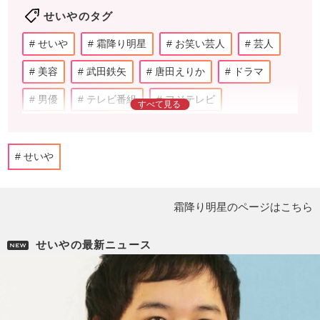
せいやのタグ
せいや
霜降り明星
お笑い芸人
芸人
美容
武田鉄矢
唐田えりか
ドラマ
男優
テレビ番組
フジテレビ
上沼恵美子
矢口真里
藤本美貴
鈴木おさむ
文化人
女優
伊藤健太郎
せいや
織田裕二
小泉今日子
浅野温子
霜降り明星のページはこちら
柳葉敏郎
中井貴一
ジェシー
SixTONES
綾瀬はるか
ラジオ
匂わせ
せいやの最新ニュース
YouTube
吉本興業
粗品
ダウンタウン
M-1グランプリ
キングコング