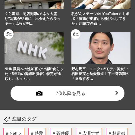
くら寿司、閉店間際の“ネタ大盛
乳がんステージ4のYouTuberミミポ
り”写真が話題に「出会えたらラッ
ポ「腫瘍が皮膚から飛び出してき
キー」広報が明…
た」34歳で余命…
NHK職員への性加害で“出禁”食らっ
野村周平、ユニクロ“モデル美女”・
た〈5年前の番組出演者〉特定が進
石田夢実と熱愛報道！下半身強調の
むも、ネット…
「過激すぎ…
7位以降を見る
注目のタグ
Netflix
熱愛
蒼井優
広瀬すず
林遣都