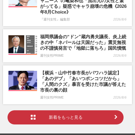
ャニーズ”の亀梨和也「流出元の女性と繋
がってる」疑惑でキャラ崩壊の危機《2026
年8月Choice》
『週刊女性』編集部
2026/8/6
福岡県議会の“ドン”蔵内勇夫議長、炎上続
きの中「ネパールは天国だった」震災無視
の不謹慎発言で「地獄に落ちろ」国民憤慨
週刊女性PRIME
2026/8/6
【横浜・山中竹春市長がパワハラ認定】
「あのデブ」「あいつポンコツだから」
「人間のクズ」暴言を受けた市議が答えた
市長の裏の顔
週刊女性PRIME
2026/8/6
新着をもっと見る