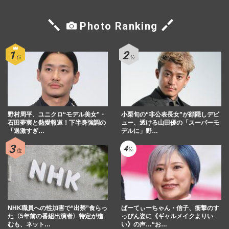
Photo Ranking
野村周平、ユニクロ“モデル美女”・
小栗旬の“非公表長女”が顔隠しデビ
石田夢実と熱愛報道！下半身強調の
ュー、透ける山田優の「スーパーモ
「過激すぎ…
デルに」野…
NHK職員への性加害で“出禁”食らっ
ぱーてぃーちゃん・信子、衝撃のす
た〈5年前の番組出演者〉特定が進
っぴん姿に《ギャルメイクよりい
むも、ネット…
い》の声…“お…