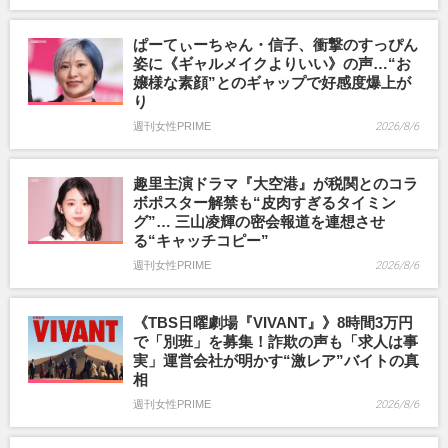
ぱーてぃーちゃん・信子、衝撃のすっぴん
姿に《ギャルメイクよりいい》の声…“お
嬢様な素顔”とのギャップで好感度爆上が
り
週刊女性PRIME
2026/8/6
趣里主演ドラマ『大空港』が税関とのコラ
ボポスター解禁も“皮肉すぎるタイミン
グ”… 三山凌輝の密会報道を連想させ
る“キャッチコピー”
週刊女性PRIME
2026/8/6
《TBS日曜劇場『VIVANT』》8時間3万円
で「別班」を募集！詐欺の声も「求人は事
実」運営会社が明かす“激レア”バイトの真
相
週刊女性PRIME
2026/8/6