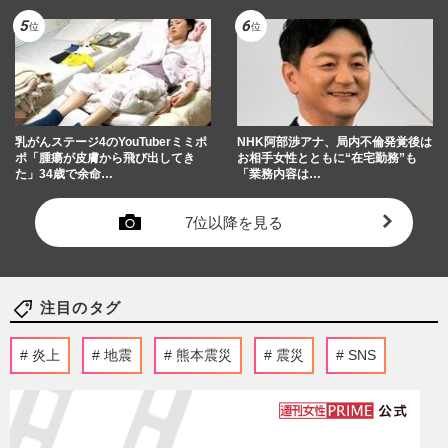
乳がんステージ4のYouTuberミミポ
NHK阿部渉アナ、局内不倫発覚後は
ポ「腫瘍が皮膚から飛び出してき
お相手女性とともに“在宅勤務”も
た」34歳で余命…
「業務内容は…
7位以降を見る
注目のタグ
炎上
地震
熊本震災
震災
SNS