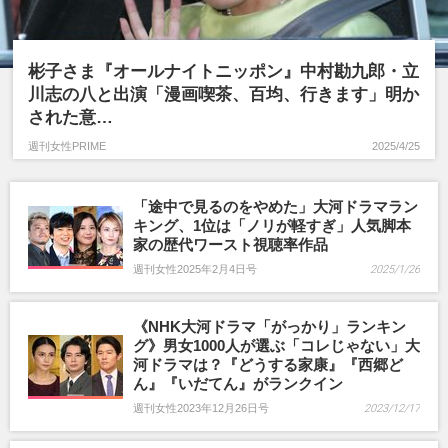
生田斗真
宮藤官九郎
彬子さま『オールナイトニッポン』中村勘九郎・立
川志の八と出演「漫画喫茶、百均、行きます」明か
された意…
週刊女性PRIME
2025/4/25
「途中で見るのをやめた」大河ドラマラン
キング、1位は「ノリが軽すぎ」人気脚本
家の歴代ワースト視聴率作品
週刊女性2025年2月4日号
2025/1/26
《NHK大河ドラマ「がっかり」ランキン
グ》男女1000人が選ぶ「コレじゃない」大
河ドラマは？『どうする家康』『西郷ど
ん』『いだてん』がランクイン
週刊女性2023年12月26日号
2023/12/17