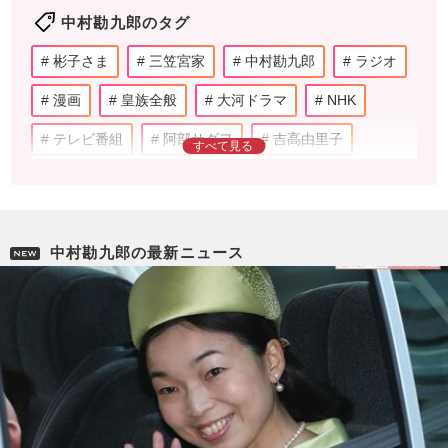
中村勘九郎のタグ
彬子さま
三笠宮家
中村勘九郎
ラジオ
漫画
皇族全般
大河ドラマ
NHK
テレビ番組
阿部サダヲ
吉高由里子
松本潤
柴咲コウ
小栗旬
ランキング
香取慎吾
井上真央
滝沢秀明
鈴木亮平
中村勘九郎の最新ニュース
松山ケンイチ
東山紀之
三田佳子
市川團十郎
男優
舞台
歌舞伎
いだてん
青天を衝け
西郷どん
おんな城主 直虎
真田丸
ポケモン
映画
ビートたけし
綾瀬はるか
斎藤工