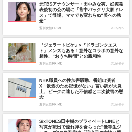
元TBSアナウンサー・田中みな実、妊娠発
表後初の公の場に「背中パックリ大胆ドレ
ス」で登場、ママでも変わらぬ“美への執
念”
週刊女性PRIME
2026/8/6
『ジェラートピケ』×『ドラゴンクエス
ト』メンズもある！意外なコラボの意外な
相性、“おうち時間”との親和性
週刊女性PRIME
2026/8/6
NHK職員への性加害騒動、番組出演者
X「飲酒のため記憶がない」言い訳が大炎
上、ピークに達した不信感と二次被害の懸
念
週刊女性PRIME
2026/8/6
SixTONES田中樹のプライベートLINEと
写真が流出で流れ弾を食らった“優等生ジ