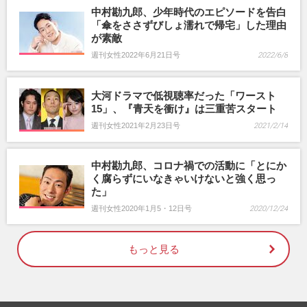
中村勘九郎、少年時代のエピソードを告白
「傘をささずびしょ濡れで帰宅」した理由
が素敵
週刊女性2022年6月21日号
2022/6/8
大河ドラマで低視聴率だった「ワースト
15」、『青天を衝け』は三重苦スタート
週刊女性2021年2月23日号
2021/2/14
中村勘九郎、コロナ禍での活動に「とにか
く腐らずにいなきゃいけないと強く思っ
た」
週刊女性2020年1月5・12日号
2020/12/24
もっと見る