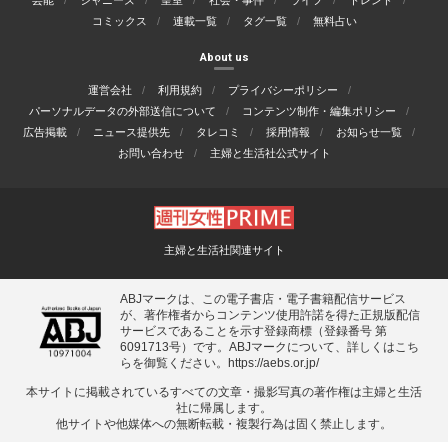
コミックス
連載一覧
タグ一覧
無料占い
About us
運営会社
利用規約
プライバシーポリシー
パーソナルデータの外部送信について
コンテンツ制作・編集ポリシー
広告掲載
ニュース提供先
タレコミ
採用情報
お知らせ一覧
お問い合わせ
主婦と生活社公式サイト
主婦と生活社関連サイト
ABJマークは、この電子書店・電子書籍配信サービス
が、著作権者からコンテンツ使用許諾を得た正規版配信
サービスであることを示す登録商標（登録番号 第
6091713号）です。ABJマークについて、詳しくはこち
らを御覧ください。
https://aebs.or.jp/
本サイトに掲載されているすべての⽂章・撮影写真の著作権は主婦と⽣活
社に帰属します。
他サイトや他媒体への無断転載・複製⾏為は固く禁⽌します。