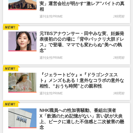
実」運営会社が明かす“激レア”バイトの真
相
週刊女性PRIME
2時間前
元TBSアナウンサー・田中みな実、妊娠発
表後初の公の場に「背中パックリ大胆ドレ
ス」で登場、ママでも変わらぬ“美への執
念”
週刊女性PRIME
2時間前
『ジェラートピケ』×『ドラゴンクエス
ト』メンズもある！意外なコラボの意外な
相性、“おうち時間”との親和性
週刊女性PRIME
3時間前
NHK職員への性加害騒動、番組出演者
X「飲酒のため記憶がない」言い訳が大炎
上、ピークに達した不信感と二次被害の懸
念