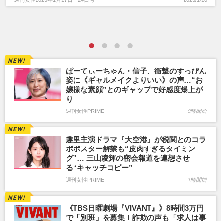
週刊女性2023年1月17日・24日号
2023/1/10
ぱーてぃーちゃん・信子、衝撃のすっぴん
姿に《ギャルメイクよりいい》の声…“お
嬢様な素顔”とのギャップで好感度爆上が
り
週刊女性PRIME
0時間前
趣里主演ドラマ『大空港』が税関とのコラ
ボポスター解禁も“皮肉すぎるタイミン
グ”… 三山凌輝の密会報道を連想させ
る“キャッチコピー”
週刊女性PRIME
1時間前
《TBS日曜劇場『VIVANT』》8時間3万円
で「別班」を募集！詐欺の声も「求人は事