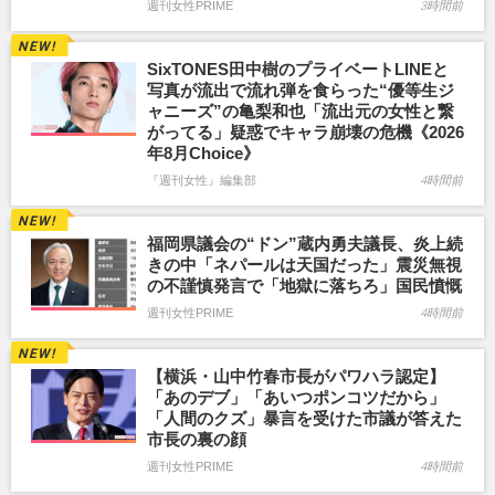
週刊女性PRIME
3時間前
SixTONES田中樹のプライベートLINEと
写真が流出で流れ弾を食らった“優等生ジ
ャニーズ”の亀梨和也「流出元の女性と繋
がってる」疑惑でキャラ崩壊の危機《2026
年8月Choice》
『週刊女性』編集部
4時間前
福岡県議会の“ドン”蔵内勇夫議長、炎上続
きの中「ネパールは天国だった」震災無視
の不謹慎発言で「地獄に落ちろ」国民憤慨
週刊女性PRIME
4時間前
【横浜・山中竹春市長がパワハラ認定】
「あのデブ」「あいつポンコツだから」
「人間のクズ」暴言を受けた市議が答えた
市長の裏の顔
週刊女性PRIME
4時間前