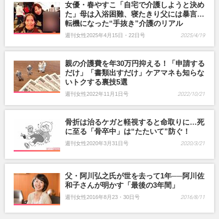
女優・春やすこ「自宅で介護しようと決め
た」母は入浴困難、寝たきり父には暴言…
転機になった“手抜き”介護のリアル
週刊女性2025年4月15日・22日号
2025/4/19
親の介護費を年30万円抑える！「申請する
だけ」「書類出すだけ」ケアマネも知らな
いトクする裏技5選
週刊女性2022年11月1日号
2022/10/21
骨折は治るケガと軽視すると命取りに…死
に至る「骨卒中」は“たたいて”防ぐ！
週刊女性2020年3月31日号
2020/3/21
父・阿川弘之氏が世を去って1年──阿川佐
和子さんが明かす「最後の3年間」
週刊女性2016年8月23・30日号
2016/8/11