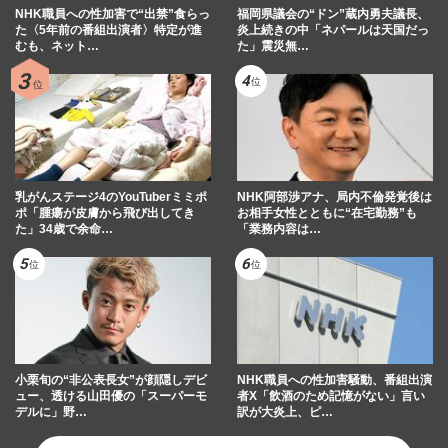
NHK職員への性加害で“出禁”食らっ
福岡県議会の“ドン”蔵内勇夫議長、
た〈5年前の番組出演者〉特定が進
炎上続きの中「ネパールは天国だっ
むも、ネット…
た」震災無…
乳がんステージ4のYouTuberミミポ
NHK阿部渉アナ、局内不倫発覚後は
ポ「腫瘍が皮膚から飛び出してき
お相手女性とともに“在宅勤務”も
た」34歳で余命…
「業務内容は…
小栗旬の“非公表長女”が顔隠しデビ
NHK職員への性加害騒動、番組出演
ュー、透ける山田優の「スーパーモ
者X「飲酒のため記憶がない」言い
デルに」野…
訳が大炎上、ピ…