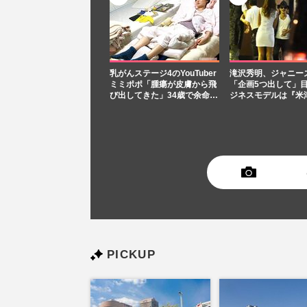
乳がんステージ4のYouTuber
滝沢秀明、ジャニー
ミミポポ「腫瘍が皮膚から飛
「企画5つ出して」
び出してきた」34歳で余命…
ジネスモデルは『米
PICKUP