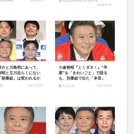
性PRIME
2024/4/4
週刊女性2024年3月26日号
2024/3/16
章介と川島明にあって、
小倉智昭『とくダネ！』“卒
智昭と立川志らくにない
業”を「きれいごと」で語る
「朝番組」は変われるか
も、別番組で出た「本音」
志
2021/3/29
薮入うらら
2021/3/24