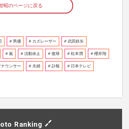
智昭のページに戻る
昭
男優
カズレーザー
武田鉄矢
嵐
活動休止
復帰
松本潤
櫻井翔
アナウンサー
夫婦
訃報
日本テレビ
oto Ranking