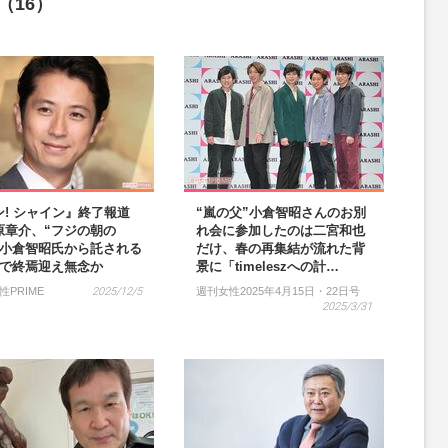
（16）
ン! シャイン』終了報道
“嵐の父”小倉智昭さんのお別
原章介、“フジの朝の
れ会に参加したのは二宮和也
を小倉智昭氏から託される
だけ、春の再集結が流れた背
年で終焉迎え無念か
景に「timeleszへの計…
性PRIME
2025/12/5
週刊女性2025年4月15日・22日号
2025/3/31