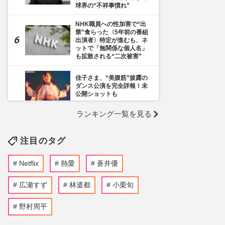
球界の“不祥事慣れ”
NHK職員への性加害で“出
禁”食らった〈5年前の番組
出演者〉特定が進むも、ネ
ットで「無関係な個人名」
も拡散される“二次被害”
佳子さま、“美腹筋”披露の
ダンス公演を完全詳報！未
公開ショットも
ランキング一覧を見る
《千葉市》路上喫煙「禁止
区域」拡大を発表も喫煙所
の設置は「0」、分煙対策
注目のタグ
の行方を自治体に直撃
『Number_i』神宮寺勇
Netflix
熱愛
蒼井優
太・平野紫耀・岸優太が“海
外進出”の夢実現も、チケッ
ト価格が大幅変更！世界規
広瀬すず
林遣都
小栗旬
模の高騰に不満噴出
野村周平
NHK阿部渉アナ、局内不倫
発覚後はお相手女性ととも