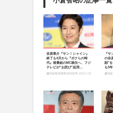
小倉智昭の記事一覧
谷原章介『サン！シャイン』
『サ
終了も4月から『ボクらの時
の谷
代』後番組のMC就任へ、フジ
顔”
テレビが“お詫び”起用…
も5
週刊女性2026年2月3日号
2026/1/20
週刊女