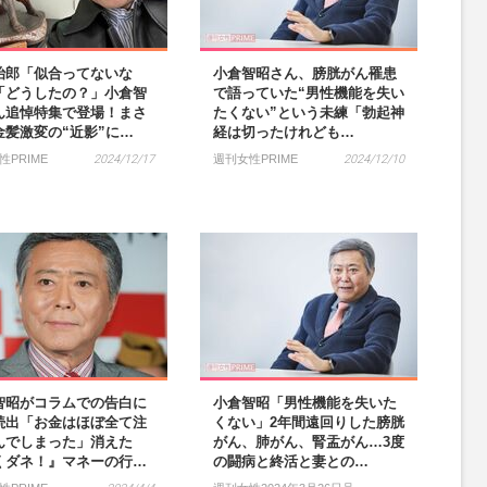
治郎「似合ってないな
小倉智昭さん、膀胱がん罹患
「どうしたの？」小倉智
で語っていた“男性機能を失い
ん追悼特集で登場！まさ
たくない”という未練「勃起神
金髪激変の“近影”に…
経は切ったけれども…
性PRIME
2024/12/17
週刊女性PRIME
2024/12/10
智昭がコラムでの告白に
小倉智昭「男性機能を失いた
続出「お金はほぼ全て注
くない」2年間遠回りした膀胱
んでしまった」消えた
がん、肺がん、腎盂がん…3度
くダネ！』マネーの行…
の闘病と終活と妻との…