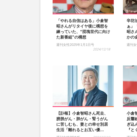
「やれる自信はある」小倉智
辛坊
昭さんがリタイヤ後に構想を
ぁ」
練っていた、“団塊世代に向け
昭さ
た新番組”の構想
かの
週刊女性2025年1月1日号
週刊女
2024/12/18
【訃報】小倉智昭さん死去、
小倉
膀胱がん・肺がん・腎うがん
反響
に苦しむも、妻との幸せ別居
ぎ込
生活「離れるとお互い優…
『と