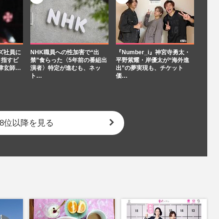
ズ社員に
NHK職員への性加害で“出
『Number_i』神宮寺勇太・
目指すビ
禁”食らった〈5年前の番組出
平野紫耀・岸優太が“海外進
津玄師…
演者〉特定が進むも、ネッ
出”の夢実現も、チケット
ト…
価…
8位以降を見る