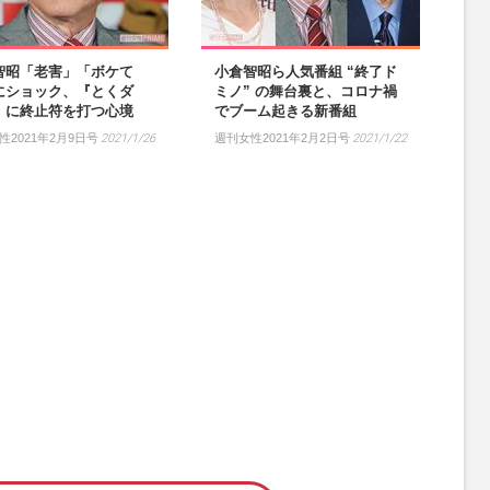
智昭「老害」「ボケて
小倉智昭ら人気番組 “終了ド
にショック、『とくダ
ミノ” の舞台裏と、コロナ禍
』に終止符を打つ心境
でブーム起きる新番組
性2021年2月9日号
2021/1/26
週刊女性2021年2月2日号
2021/1/22