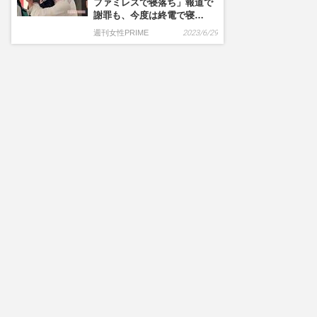
ファミレスで寝落ち」報道で
謝罪も、今度は終電で寝…
週刊女性PRIME
2023/6/29