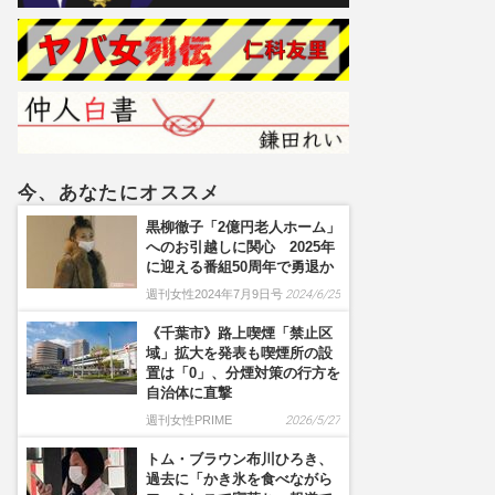
大事な要素
今、あなたにオススメ
黒柳徹子「2億円老人ホーム」
へのお引越しに関心 2025年
に迎える番組50周年で勇退か
週刊女性2024年7月9日号
2024/6/25
《千葉市》路上喫煙「禁止区
域」拡大を発表も喫煙所の設
置は「0」、分煙対策の行方を
自治体に直撃
週刊女性PRIME
2026/5/27
トム・ブラウン布川ひろき、
過去に「かき氷を食べながら