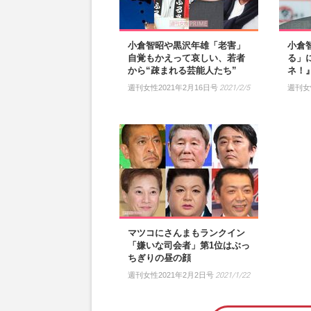
小倉智昭や黒沢年雄「老害」
小倉
自覚もかえって哀しい、若者
る」
から“疎まれる芸能人たち”
ネ！
週刊女性2021年2月16日号
2021/2/5
週刊女
マツコにさんまもランクイン
「嫌いな司会者」第1位はぶっ
ちぎりの昼の顔
週刊女性2021年2月2日号
2021/1/22