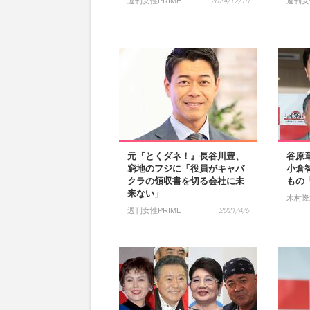
週刊女性PRIME
2024/12/10
週刊女
元『とくダネ！』長谷川豊、
谷原
窮地のフジに「役員がキャバ
小倉
クラの領収書を切る会社に未
もの
来ない」
木村隆
週刊女性PRIME
2021/4/6