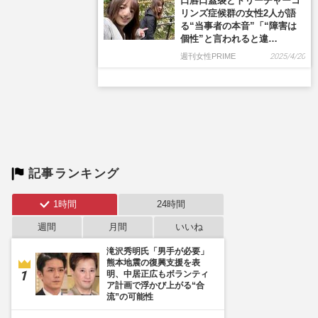
口唇口蓋裂とトリーチャーコ
リンズ症候群の女性2人が語
る“当事者の本音”「“障害は
個性”と言われると違…
週刊女性PRIME
2025/4/20
記事ランキング
1時間
24時間
週間
月間
いいね
滝沢秀明氏「男手が必要」
熊本地震の復興支援を表
明、中居正広もボランティ
ア計画で浮かび上がる“合
流”の可能性