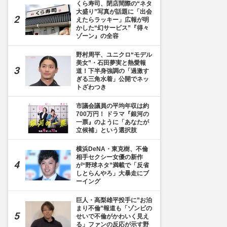
くら寿司、閉店間際の“ネタ
大盛り”写真が話題に「出会
えたらラッキー」広報が明
かした“幻サービス”『得々
ゾーン』の全容
野村周平、ユニクロ“モデル
美女”・石田夢実と熱愛報
道！下半身強調の「過激す
ぎる三角水着」公開でネッ
トざわつき
市議会議員の平均年収は約
700万円！ ドラマ『銀河の
一票』のように「あなたが
立候補」という選択肢
横浜DeNA・東克樹、不倫
相手セクシー女優の新作
が“野球ネタ”満載で「反省
しとらんやろ」大暴走にブ
ーイング
巨人・高梨雄平投手に”お泊
まり不倫”報道も「ゾンビの
せいで不倫がかわいく見え
る」ファンの反応が示す野