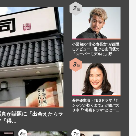
小栗旬の“非公表長女”が顔隠
しデビュー、透ける山田優の
「スーパーモデルに」野…
蒼井優主演・TBSドラマ『T
シャツが乾くまで』が激バズ
リ中「“考察ドラマ”とは一…
写真が話題に「出会えたらラ
”『得…