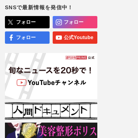
に“在宅勤務”も「業務内容
は一部しか知らされていな
SNSで最新情報を発信中！
い」早期退職の可能性も
ぱーてぃーちゃん・信子、
フォロー
フォロー
衝撃のすっぴん姿に《ギャ
ルメイクよりいい》の
声…“お嬢様な素顔”とのギ
フォロー
公式Youtube
ャップで好感度爆上がり
専門医が厳選した「がんに
勝てる10食材」徹底活用マ
ル秘テクニック、1日10点
満点の“早見シート”簡単管
理で手軽にがん予防
【大阪より強引？】横浜
市、’27年花博に合わせ「市
内全域」路上喫煙禁止方針
も、喫煙所整備は“ノープラ
ン”の現状
蒼井優主演・TBSドラマ
『Tシャツが乾くまで』が
激バズリ中「“考察ドラ
マ”とは一線を画している」
散りばめられた伏線よりも