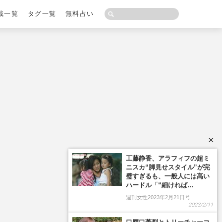
載一覧
タグ一覧
無料占い
×
工藤静香、アラフィフの超ミ
ニスカ“脚見せスタイル”が完
璧すぎるも、一般人には高い
ハードル「“細ければ…
週刊女性2023年2月21日号
2023/2/11