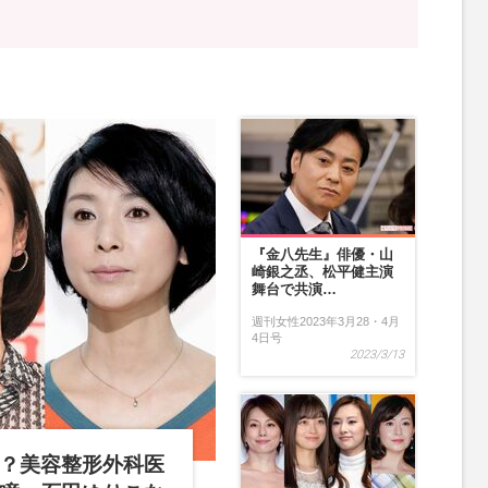
『金八先生』俳優・山
崎銀之丞、松平健主演
舞台で共演…
週刊女性2023年3月28・4月
4日号
2023/3/13
？美容整形外科医