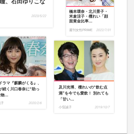
瞳、石田ゆりこな
橋本環奈・北川景子・
2023/5/22
米倉涼子・檀れい「顔
面黄金比率…
週刊女性PRIME
2022/7/31
ドラマ『麒麟がくる』、
及川光博、檀れいの“飲む点
が続く川口春奈に“助っ
滴”を今でも愛飲！ 別れても
大物…
「甘い…
誠子
2020/2/6
小窪誠子
2019/10/7