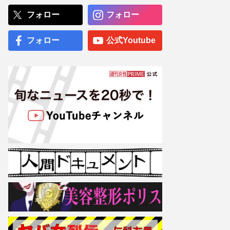
『VIVANT』》8時間3万円
で「別班」を募集！詐欺の
フォロー
フォロー
声も「求人は事実」運営会
社が明かす“激レア”バイト
の真相
フォロー
公式Youtube
小栗旬の“非公表長女”が顔
隠しデビュー、透ける山田
優の「スーパーモデルに」
野望
専門医が厳選した「がんに
勝てる10食材」徹底活用マ
ル秘テクニック、1日10点
満点の“早見シート”簡単管
理で手軽にがん予防
【大阪より強引？】横浜
市、’27年花博に合わせ「市
内全域」路上喫煙禁止方針
も、喫煙所整備は“ノープラ
ン”の現状
「非常識かつ論外」元NHK
青山祐子アナ、長嶋茂雄さ
ん弔問も“セクシー”な装い
に寄せられた「マナー違