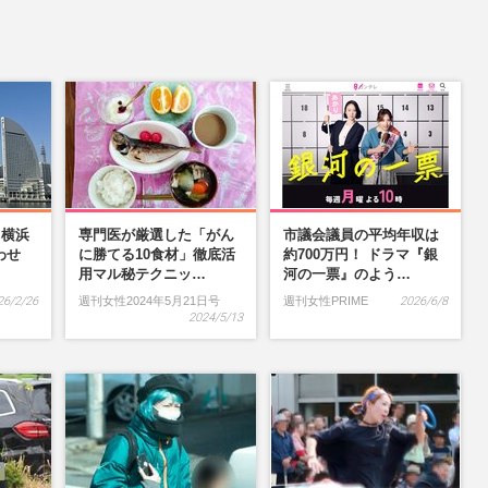
】横浜
専門医が厳選した「がん
市議会議員の平均年収は
わせ
に勝てる10食材」徹底活
約700万円！ ドラマ『銀
…
用マル秘テクニッ…
河の一票』のよう…
26/2/26
週刊女性2024年5月21日号
週刊女性PRIME
2026/6/8
2024/5/13