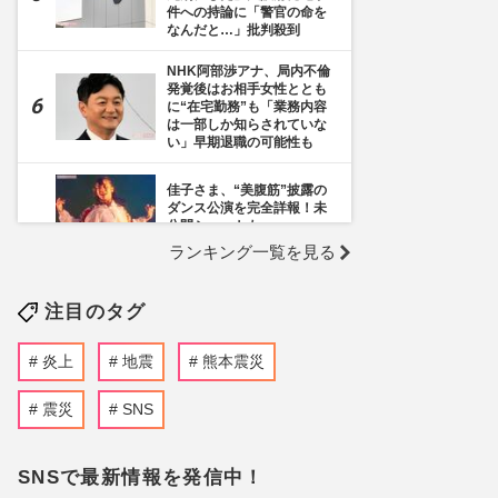
件への持論に「警官の命を
なんだと…」批判殺到
NHK阿部渉アナ、局内不倫
発覚後はお相手女性ととも
に“在宅勤務”も「業務内容
は一部しか知らされていな
い」早期退職の可能性も
佳子さま、“美腹筋”披露の
ダンス公演を完全詳報！未
公開ショットも
ランキング一覧を見る
《千葉市》路上喫煙「禁止
区域」拡大を発表も喫煙所
注目のタグ
の設置は「0」、分煙対策
の行方を自治体に直撃
炎上
地震
熊本震災
テレ朝『モーニングショ
ー』で弁護士・猿田佐世氏
が「日本ほど中国と揉めて
震災
SNS
いる国はない」と発言して
ネット上で波紋広がる
SNSで最新情報を発信中！
《TBS日曜劇場