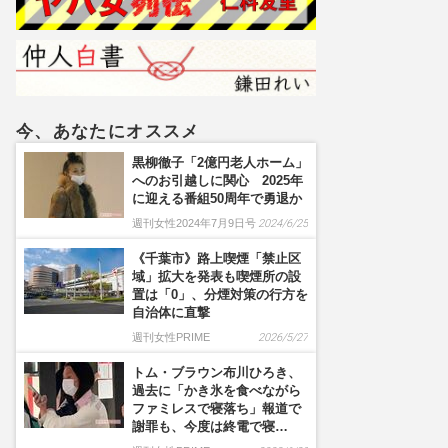
反」
今、あなたにオススメ
黒柳徹子「2億円老人ホーム」
へのお引越しに関心 2025年
に迎える番組50周年で勇退か
週刊女性2024年7月9日号
2024/6/25
《千葉市》路上喫煙「禁止区
域」拡大を発表も喫煙所の設
置は「0」、分煙対策の行方を
自治体に直撃
週刊女性PRIME
2026/5/27
トム・ブラウン布川ひろき、
過去に「かき氷を食べながら
ファミレスで寝落ち」報道で
謝罪も、今度は終電で寝…