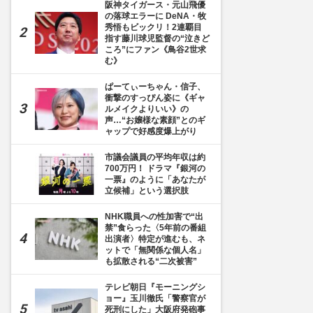
阪神タイガース・元山飛優
の落球エラーに DeNA・牧
秀悟もビックリ！2連覇目
指す藤川球児監督の“泣きど
ころ”にファン《鳥谷2世求
む》
ぱーてぃーちゃん・信子、
衝撃のすっぴん姿に《ギャ
ルメイクよりいい》の
声…“お嬢様な素顔”とのギ
ャップで好感度爆上がり
市議会議員の平均年収は約
700万円！ ドラマ『銀河の
一票』のように「あなたが
立候補」という選択肢
NHK職員への性加害で“出
禁”食らった〈5年前の番組
出演者〉特定が進むも、ネ
ットで「無関係な個人名」
も拡散される“二次被害”
テレビ朝日『モーニングシ
ョー』玉川徹氏「警察官が
死刑にした」大阪府発砲事