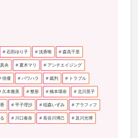
石田ゆり子
浅香唯
森高千里
真央
夏木マリ
アンチエイジング
俳優
パワハラ
裁判
トラブル
久本雅美
整形
橋本環奈
北川景子
香
平子理沙
稲森いずみ
アラフィフ
る
川口春奈
長谷川博己
及川光博