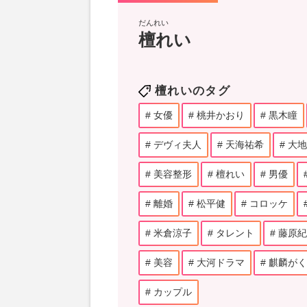
だんれい
檀れい
檀れいのタグ
女優
桃井かおり
黒木瞳
デヴィ夫人
天海祐希
大地
美容整形
檀れい
男優
離婚
松平健
コロッケ
米倉涼子
タレント
藤原紀
美容
大河ドラマ
麒麟がく
カップル