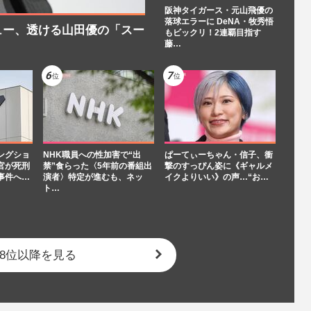
阪神タイガース・元山飛優の
落球エラーに DeNA・牧秀悟
ュー、透ける山田優の「スー
もビックリ！2連覇目指す
藤…
ングショ
NHK職員への性加害で“出
ぱーてぃーちゃん・信子、衝
官が死刑
禁”食らった〈5年前の番組出
撃のすっぴん姿に《ギャルメ
事件へ…
演者〉特定が進むも、ネッ
イクよりいい》の声…“お…
ト…
8位以降を見る