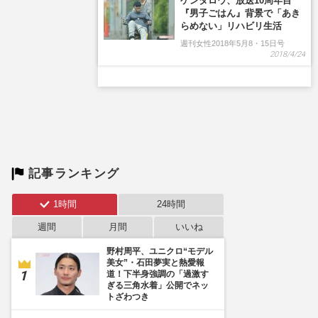
ケンタロウ、放送10周年目
『男子ごはん』背景で「あき
らめない」リハビリ生活
週刊女性2018年5月8・15日号
2018/4/24
記事ランキング
1時間
24時間
週間
月間
いいね
野村周平、ユニクロ“モデル
美女”・石田夢実と熱愛報
道！下半身強調の「過激す
ぎる三角水着」公開でネッ
トざわつき