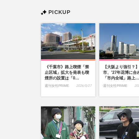
PICKUP
《千葉市》路上喫煙「禁
【大阪より強引？
止区域」拡大を発表も喫
市、’27年花博に合
煙所の設置は「0…
「市内全域」路上
週刊女性PRIME
2026/5/27
週刊女性PRIME
20