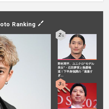
oto Ranking
野村周平、ユニクロ“モデル
美女”・石田夢実と熱愛報
道！下半身強調の「過激す
ぎ…