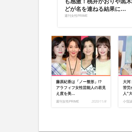
も感激！桃井かおりや黒木
どが名を連ねる結果に…
週刊女性PRIME
藤原紀香は「ノー整形」!?
大河
アラフィフ女性芸能人の若見
苦労
え度を美…
人”
週刊女性PRIME
2020/11/8
小窪