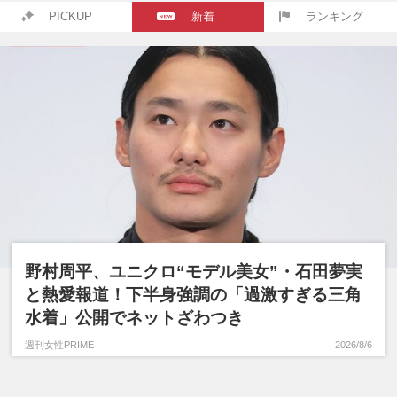
PICKUP
新着
ランキング
野村周平、ユニクロ“モデル美女”・石田夢実
と熱愛報道！下半身強調の「過激すぎる三角
水着」公開でネットざわつき
週刊女性PRIME
2026/8/6