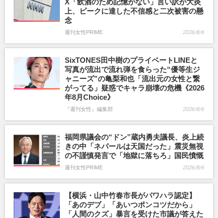
X「飲酒のため記憶がない」言い訳が大炎
上、ピークに達した不信感と二次被害の懸
念
週刊女性PRIME
2026/8/6
SixTONES田中樹のプライベートLINEと
写真が流出で流れ弾を食らった“優等生ジ
ャニーズ”の亀梨和也「流出元の女性と繋
がってる」疑惑でキャラ崩壊の危機《2026
年8月Choice》
『週刊女性』編集部
2026/8/6
福岡県議会の“ドン”蔵内勇夫議長、炎上続
きの中「ネパールは天国だった」震災無視
の不謹慎発言で「地獄に落ちろ」国民憤慨
週刊女性PRIME
2026/8/6
【横浜・山中竹春市長がパワハラ認定】
「あのデブ」「あいつポンコツだから」
「人間のクズ」暴言を受けた市議が答えた