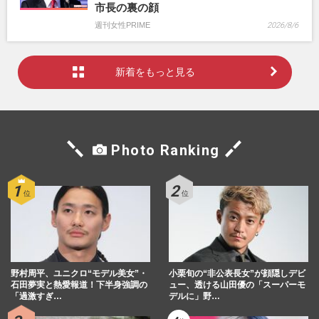
市長の裏の顔
週刊女性PRIME
2026/8/6
新着をもっと見る
Photo Ranking
野村周平、ユニクロ“モデル美女”・
小栗旬の“非公表長女”が顔隠しデビ
石田夢実と熱愛報道！下半身強調の
ュー、透ける山田優の「スーパーモ
「過激すぎ…
デルに」野…