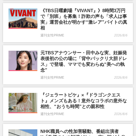
《TBS日曜劇場『VIVANT』》8時間3万円
で「別班」を募集！詐欺の声も「求人は事
実」運営会社が明かす“激レア”バイトの真
相
週刊女性PRIME
2026/8/6
元TBSアナウンサー・田中みな実、妊娠発
表後初の公の場に「背中パックリ大胆ドレ
ス」で登場、ママでも変わらぬ“美への執
念”
週刊女性PRIME
2026/8/6
『ジェラートピケ』×『ドラゴンクエス
ト』メンズもある！意外なコラボの意外な
相性、“おうち時間”との親和性
週刊女性PRIME
2026/8/6
NHK職員への性加害騒動、番組出演者