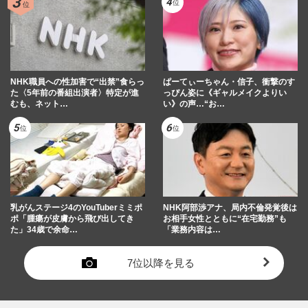
NHK職員への性加害で“出禁”食らっ
ぱーてぃーちゃん・信子、衝撃のす
た〈5年前の番組出演者〉特定が進
っぴん姿に《ギャルメイクよりい
むも、ネット…
い》の声…“お…
乳がんステージ4のYouTuberミミポ
NHK阿部渉アナ、局内不倫発覚後は
ポ「腫瘍が皮膚から飛び出してき
お相手女性とともに“在宅勤務”も
た」34歳で余命…
「業務内容は…
7位以降を見る