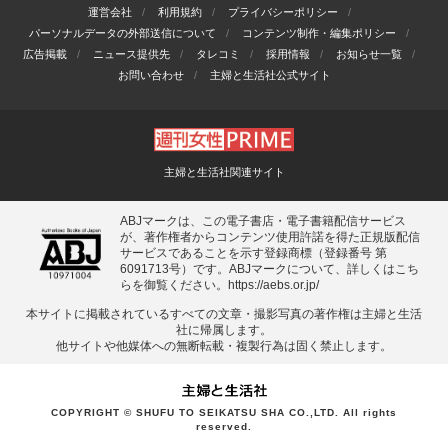
運営会社
利用規約
プライバシーポリシー
パーソナルデータの外部送信について
コンテンツ制作・編集ポリシー
広告掲載
ニュース提供先
タレコミ
採用情報
お知らせ一覧
お問い合わせ
主婦と生活社公式サイト
主婦と生活社関連サイト
ABJマークは、この電子書店・電子書籍配信サービス
が、著作権者からコンテンツ使用許諾を得た正規版配信
サービスであることを示す登録商標（登録番号 第
6091713号）です。ABJマークについて、詳しくはこち
らを御覧ください。
https://aebs.or.jp/
本サイトに掲載されているすべての⽂章・撮影写真の著作権は主婦と⽣活
社に帰属します。
他サイトや他媒体への無断転載・複製⾏為は固く禁⽌します。
COPYRIGHT © SHUFU TO SEIKATSU SHA CO.,LTD. All rights
reserved.