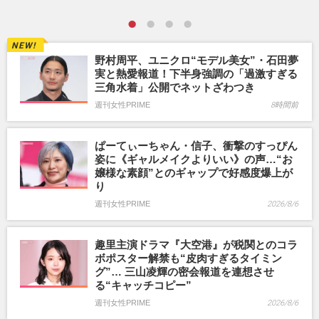
野村周平、ユニクロ“モデル美女”・石田夢
実と熱愛報道！下半身強調の「過激すぎる
三角水着」公開でネットざわつき
週刊女性PRIME
8時間前
ぱーてぃーちゃん・信子、衝撃のすっぴん
姿に《ギャルメイクよりいい》の声…“お
嬢様な素顔”とのギャップで好感度爆上が
り
週刊女性PRIME
2026/8/6
趣里主演ドラマ『大空港』が税関とのコラ
ボポスター解禁も“皮肉すぎるタイミン
グ”… 三山凌輝の密会報道を連想させ
る“キャッチコピー”
週刊女性PRIME
2026/8/6