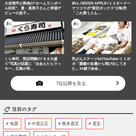
大谷翔平が異例の“ホームランボー
Mrs. GREEN APPLE×ミスタードー
ル回収”、妻・真美子さんと球場デ
ナツコラボ“限定ボックス”が転売
ビューの息子…
「これ買う人も…
くら寿司、閉店間際の“ネタ大盛
乳がんステージ4のYouTuberミミポ
り”写真が話題に「出会えたらラッ
ポ「腫瘍が皮膚から飛び出してき
キー」広報が明…
た」34歳で余命…
7位以降を見る
注目のタグ
地震
中居正広
熊本震災
震災