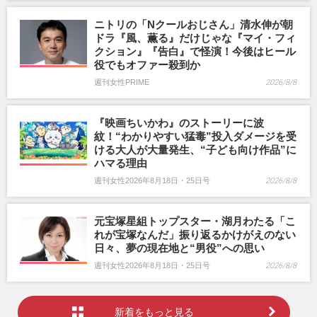
ニトリの「Nクールおじさん」清水伸が朝
ドラ『風、薫る』だけじゃな『マイ・フィ
クション』『告白』で怪演！今後はヒール
役でもオファー殺到か
週刊女性PRIME
2026/8/8
『映画ちいかわ』のストーリーに波
紋！“わかりやすい猛毒”投入ダメージを受
ける大人が大量発生、“子ども向け作品”に
ハマる理由
週刊女性2026年8月18日・25日号
2026/8/8
元宝塚星組トップスター・湖月わたる「こ
れが宝塚なんだ」振り返るかけがえのない
日々、夢の現在地と“男役”への思い
週刊女性2026年8月18日・25日号
2026/8/8
新着をもっと見る