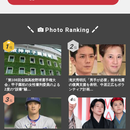
Photo Ranking
「第108回全国高校野球選手権大
滝沢秀明氏「男手が必要」熊本地震
会」甲子園初の女性審判委員のよる
の復興支援を表明、中居正広もボラ
2度の“誤審”騒…
ンティア計画…