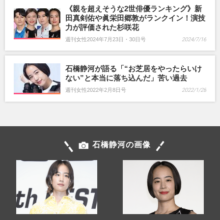
《親を超えそうな2世俳優ランキング》新
田真剣佑や眞栄田郷敦がランクイン！演技
力が評価された杉咲花
週刊女性2024年7月23日・30日号
2024/7/16
石橋静河が語る「“お芝居をやったらいけ
ない”と本当に落ち込んだ」苦い過去
週刊女性2022年2月8日号
2022/1/28
石橋静河の画像