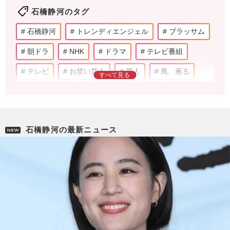
石橋静河のタグ
石橋静河
トレンディエンジェル
ブラッサム
朝ドラ
NHK
ドラマ
テレビ番組
テレビ
お笑い芸人
芸人
風、薫る
大谷翔平
MEGUMI
女優
杉咲花
新田真剣佑
眞栄田郷敦
男優
2世
石橋静河の最新ニュース
千葉真一
映画