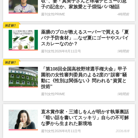
収”、妻・真美子さんと球場デビューの息
子の記念か、家族愛と子煩悩パパ秘話
週刊女性PRIME
4時間前
薬膳のプロが教えるスーパーで買える「夏
バテ予防食材」…なぜ夏にゴーヤやスパイ
スカレーなのか？
週刊女性2026年8月11日号
5時間前
「第108回全国高校野球選手権大会」甲子
園初の女性審判委員のよる2度の“誤審”騒
動に《性別は関係ない》問われる“資質と
技術”
週刊女性PRIME
5時間前
直木賞作家・三浦しをんが明かす執筆裏話
「暗い話を書いてスッキリ」自らの不可解
な夢から生まれた新境地
週刊女性2026年8月11日号
2026/8/8