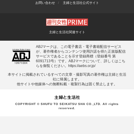
お問い合わせ
主婦と生活社公式サイト
主婦と生活社関連サイト
ABJマークは、この電子書店・電子書籍配信サービス
が、著作権者からコンテンツ使用許諾を得た正規版配信
サービスであることを示す登録商標（登録番号 第
6091713号）です。ABJマークについて、詳しくはこち
らを御覧ください。
https://aebs.or.jp/
本サイトに掲載されているすべての⽂章・撮影写真の著作権は主婦と⽣活
社に帰属します。
他サイトや他媒体への無断転載・複製⾏為は固く禁⽌します。
COPYRIGHT © SHUFU TO SEIKATSU SHA CO.,LTD. All rights
reserved.