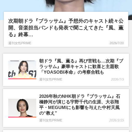
次期朝ドラ『ブラッサム』予想外のキャスト続々公
開、音楽担当バンドも発表で聞こえてきた『風、薫
る』終幕…
週刊女性PRIME
2026/7/20
朝ドラ『風、薫る』再び苦戦も…次期『ブ
ラッサム』豪華キャストに歓喜と主題歌
「YOASOBI本命」の考察合戦も
週刊女性PRIME
2026/7/3
2026年秋のNHK朝ドラ『ブラッサム』石
橋静河が演じる宇野千代の生涯、大谷翔
平・MEGUMIにも影響を与えた中村天風
の“教え”
週刊女性PRIME
2026/3/23