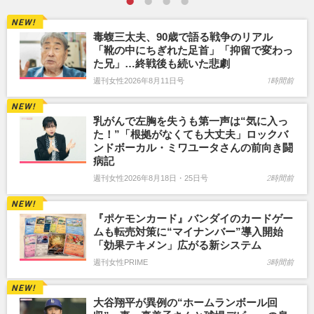
毒蝮三太夫、90歳で語る戦争のリアル
「靴の中にちぎれた足首」「抑留で変わっ
た兄」…終戦後も続いた悲劇
週刊女性2026年8月11日号
1時間前
乳がんで左胸を失うも第一声は“気に入っ
た！”「根拠がなくても大丈夫」ロックバ
ンドボーカル・ミワユータさんの前向き闘
病記
週刊女性2026年8月18日・25日号
2時間前
『ポケモンカード』バンダイのカードゲー
ムも転売対策に“マイナンバー”導入開始
「効果テキメン」広がる新システム
週刊女性PRIME
3時間前
大谷翔平が異例の“ホームランボール回