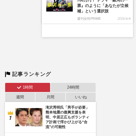
700万円！ ドラマ『銀河の一
票』のように「あなたが立候
補」という選択肢
週刊女性PRIME
2026/6/8
記事ランキング
1時間
24時間
週間
月間
いいね
滝沢秀明氏「男手が必要」
熊本地震の復興支援を表
明、中居正広もボランティ
ア計画で浮かび上がる“合
流”の可能性