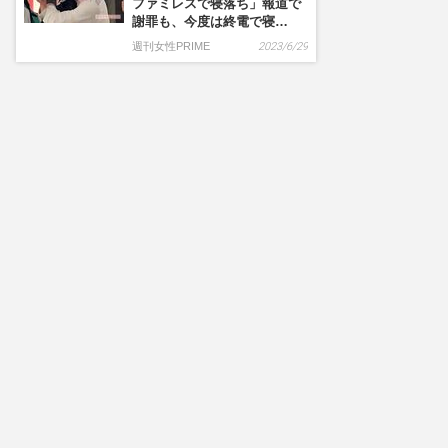
ファミレスで寝落ち」報道で
謝罪も、今度は終電で寝…
週刊女性PRIME
2023/6/29