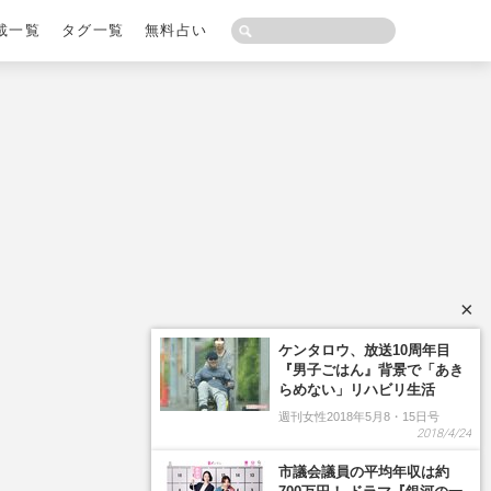
載一覧
タグ一覧
無料占い
×
ケンタロウ、放送10周年目
『男子ごはん』背景で「あき
らめない」リハビリ生活
週刊女性2018年5月8・15日号
2018/4/24
市議会議員の平均年収は約