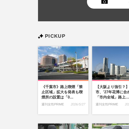
PICKUP
《千葉市》路上喫煙「禁
【大阪より強引？
止区域」拡大を発表も喫
市、’27年花博に合
煙所の設置は「0…
「市内全域」路上
週刊女性PRIME
2026/5/27
週刊女性PRIME
20