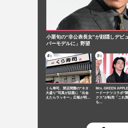
小栗旬の“非公表長女”が顔隠しデビ
パーモデルに」野望
くら寿司、閉店間際の“ネタ
Mrs. GREEN APP
大盛り”写真が話題に「出会
ードーナツコラボ“
えたらラッキー」広報が明…
クス”が転売「これ
も…