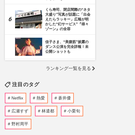
くら寿司、閉店間際の“ネタ
大盛り”写真が話題に「出会
えたらラッキー」広報が明
かした“幻サービス”『得々
ゾーン』の全容
佳子さま、“美腹筋”披露の
ダンス公演を完全詳報！未
公開ショットも
《千葉市》路上喫煙「禁止
ランキング一覧を見る
区域」拡大を発表も喫煙所
の設置は「0」、分煙対策
の行方を自治体に直撃
注目のタグ
《開業1周年》倒産寸前・
ガラガラ…酷評だらけの
Netflix
熱愛
蒼井優
『ジャングリア沖縄』「ス
コールダンス」がプチバズ
り、路線変更で巻き返しか
広瀬すず
林遣都
小栗旬
『映画ちいかわ 人魚の島の
野村周平
ひみつ』入場者特典第2弾
にボンボンドロップシール