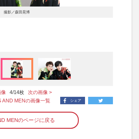
e.) 撮影／森田晃博
画像
4
/14枚
次の画像 >
YS AND MENの画像一覧
シェア
AND MENのページに戻る