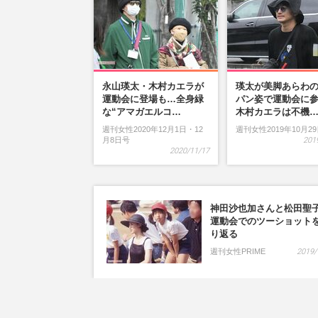
永山瑛太・木村カエラが
瑛太が美脚あらわ
運動会に登場も…全身緑
パン姿で運動会に
な“アマガエルコ…
木村カエラは不機
週刊女性2020年12月1日・12
週刊女性2019年10月2
月8日号
201
2020/11/17
神田沙也加さんと松田聖
運動会でのツーショット
り返る
週刊女性PRIME
2019/