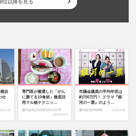
8位以降を見る
】横浜
専門医が厳選した「がん
市議会議員の平均年収は
わせ
に勝てる10食材」徹底活
約700万円！ ドラマ『銀
…
用マル秘テクニッ…
河の一票』のよう…
26/2/26
週刊女性2024年5月21日号
週刊女性PRIME
2026/6/8
2024/5/13