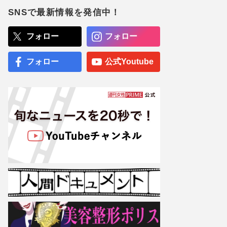
配布、“ファン以外”も飛び
ついた第1弾と衝撃のラス
SNSで最新情報を発信中！
ト
Mrs. GREEN APPLE『日本
フォロー
フォロー
アカデミー賞』新賞受賞に
「忖度の気が」レコ大に続
き囁かれる“人気便乗”疑惑
フォロー
公式Youtube
専門医が厳選した「がんに
勝てる10食材」徹底活用マ
ル秘テクニック、1日10点
満点の“早見シート”簡単管
理で手軽にがん予防
【大阪より強引？】横浜
市、’27年花博に合わせ「市
内全域」路上喫煙禁止方針
も、喫煙所整備は“ノープラ
ン”の現状
『ジャングリア沖縄』開業
から4か月で「もうガラガ
ラ」衝撃の閑散ぶりに集ま
る“納得”コメントの背景事
情