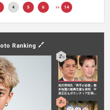
4
5
6
14
oto Ranking
滝沢秀明氏「男手が必要」熊
本地震の復興支援を表明、中
居正広もボランティア計画…