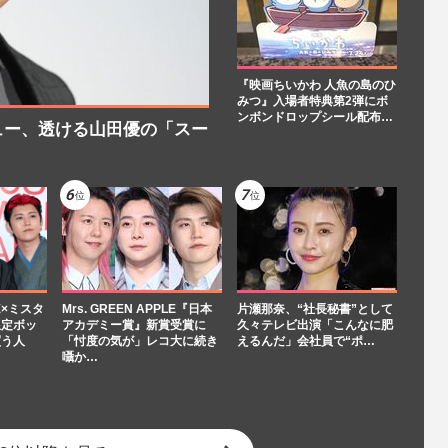
『映画ちいかわ 人魚の島のひ
みつ』入場者特典第2弾にボ
ンボンドロップシール配布…
ュー、透ける山田優の「スー
LE×ミスタ
Mrs. GREEN APPLE『日本
片瀬那奈、“社長秘書”として
限定ボッ
アカデミー賞』新賞受賞に
久々テレビ出演「こんなに肥
買う人
「忖度の気が」レコ大に続き
えるんだ」会社員で“ポ…
囁か…