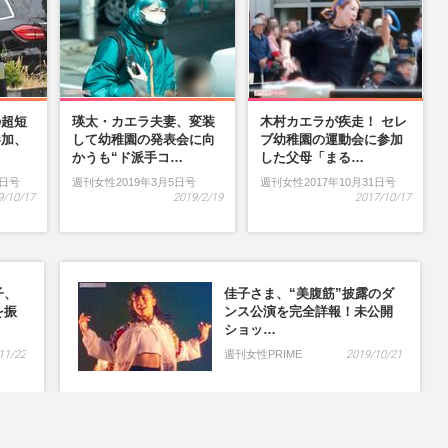
の超短
瑛太・カエラ夫妻、変装
木村カエラが疾走！ セレ
参加、
して幼稚園の発表会に向
ブ幼稚園の運動会に参加
…
かうも“ド派手コ…
した父母「まる…
9日号
週刊女性2019年3月5日号
週刊女性2017年10月31日号
9/10/17
2019/2/19
2017/10/17
子、
佳子さま、“美腹筋”披露のダ
を振
ンス公演を完全詳報！未公開
ショッ…
11/22
週刊女性PRIME
2019/10/21