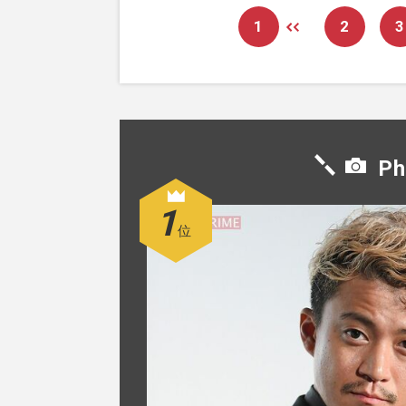
1
2
3
Ph