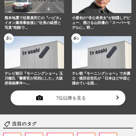
熊本地震で従業員死亡の『ハビタ』
小栗旬の“非公表長女”が顔隠しデビ
イオン爆発事故後に“社長の経歴と
ュー、透ける山田優の「スーパーモ
写真”削除で…
デルに」野…
テレビ朝日『モーニングショー』玉
テレ朝『モーニングショー』で弁護
川徹氏「警察官が死刑にした」大阪
士・猿田佐世氏が「日本ほど中国と
府発砲事件へ…
揉めている国…
7位以降を見る
注目のタグ