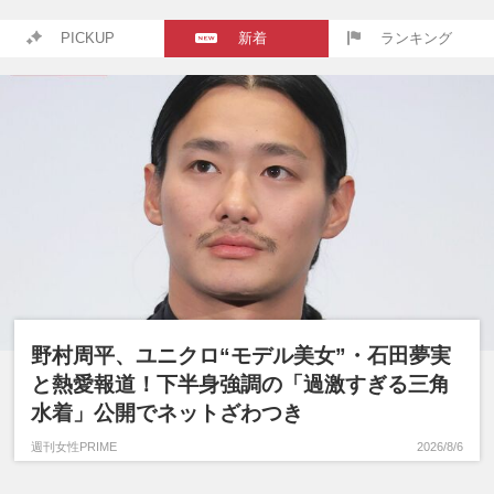
PICKUP
新着
ランキング
野村周平、ユニクロ“モデル美女”・石田夢実
と熱愛報道！下半身強調の「過激すぎる三角
水着」公開でネットざわつき
週刊女性PRIME
2026/8/6