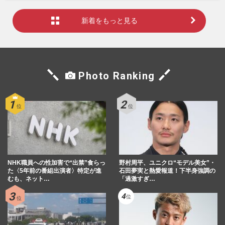
新着をもっと見る
Photo Ranking
NHK職員への性加害で“出禁”食らっ
野村周平、ユニクロ“モデル美女”・
た〈5年前の番組出演者〉特定が進
石田夢実と熱愛報道！下半身強調の
むも、ネット…
「過激すぎ…