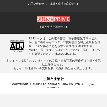
お問い合わせ
主婦と生活社公式サイト
主婦と生活社関連サイト
ABJマークは、この電子書店・電子書籍配信サービス
が、著作権者からコンテンツ使用許諾を得た正規版配信
サービスであることを示す登録商標（登録番号 第
6091713号）です。ABJマークについて、詳しくはこち
らを御覧ください。
https://aebs.or.jp/
本サイトに掲載されているすべての⽂章・撮影写真の著作権は主婦と⽣活
社に帰属します。
他サイトや他媒体への無断転載・複製⾏為は固く禁⽌します。
COPYRIGHT © SHUFU TO SEIKATSU SHA CO.,LTD. All rights
reserved.