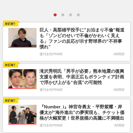
巨人・高梨雄平投手に”お泊まり不倫”報道
も「ゾンビのせいで不倫がかわいく見え
る」ファンの反応が示す野球界の“不祥事
慣れ”
週刊女性PRIME
0時間前
滝沢秀明氏「男手が必要」熊本地震の復興
支援を表明、中居正広もボランティア計画
で浮かび上がる“合流”の可能性
週刊女性PRIME
0時間前
『Number_i』神宮寺勇太・平野紫耀・岸
優太が“海外進出”の夢実現も、チケット価
格が大幅変更！世界規模の高騰に不満噴出
週刊女性PRIME
1時間前