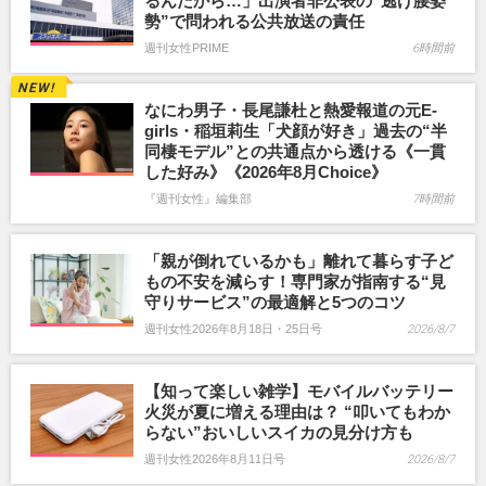
るんだから…」出演者非公表の“逃げ腰姿
勢”で問われる公共放送の責任
週刊女性PRIME
6時間前
なにわ男子・長尾謙杜と熱愛報道の元E-
girls・稲垣莉生「犬顔が好き」過去の“半
同棲モデル”との共通点から透ける《一貫
した好み》《2026年8月Choice》
『週刊女性』編集部
7時間前
「親が倒れているかも」離れて暮らす子ど
もの不安を減らす！専門家が指南する“見
守りサービス”の最適解と5つのコツ
週刊女性2026年8月18日・25日号
2026/8/7
【知って楽しい雑学】モバイルバッテリー
火災が夏に増える理由は？ “叩いてもわか
らない”おいしいスイカの見分け方も
週刊女性2026年8月11日号
2026/8/7