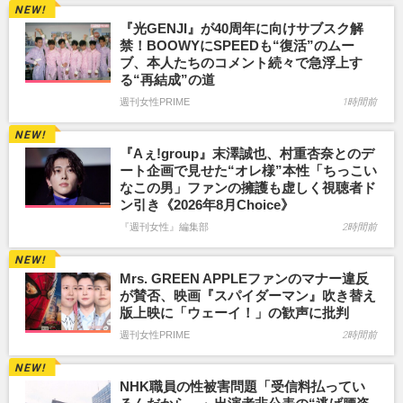
『光GENJI』が40周年に向けサブスク解
禁！BOOWYにSPEEDも“復活”のムー
ブ、本人たちのコメント続々で急浮上す
る“再結成”の道
週刊女性PRIME
1時間前
『Aぇ!group』末澤誠也、村重杏奈とのデ
ート企画で見せた“オレ様”本性「ちっこい
なこの男」ファンの擁護も虚しく視聴者ド
ン引き《2026年8月Choice》
『週刊女性』編集部
2時間前
Mrs. GREEN APPLEファンのマナー違反
が賛否、映画『スパイダーマン』吹き替え
版上映に「ウェーイ！」の歓声に批判
週刊女性PRIME
2時間前
NHK職員の性被害問題「受信料払ってい