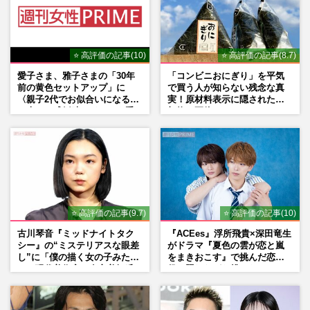
⭐ 高評価の記事(10)
⭐ 高評価の記事(8.7)
愛子さま、雅子さまの「30年
「コンビニおにぎり」を平気
前の黄色セットアップ」に
で買う人が知らない残念な真
〈親子2代でお似合いになる〉
実！原材料表示に隠された添
の声、ご成婚時のドレスも手
加物の正体
がけた森英恵さんとの絆
⭐ 高評価の記事(9.7)
⭐ 高評価の記事(10)
古川琴音『ミッドナイトタク
『ACEes』浮所飛貴×深田竜生
シー』の“ミステリアスな眼差
がドラマ『夏色の雲が恋と嵐
し”に「僕の描く女の子みた
をまきおこす』で挑んだ恋人
い」現代美術家・奈良美智氏
役、照れながら挑んだキュン
もSNSで“公認”
シーン秘話