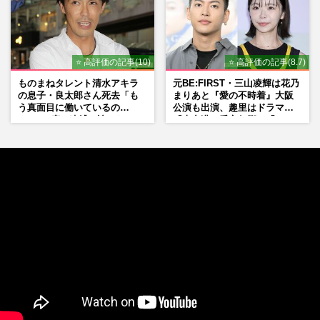
⭐ 高評価の記事(10)
⭐ 高評価の記事(8.7)
ものまねタレント清水アキラ
元BE:FIRST・三山凌輝は花乃
の息子・良太郎さん死去「も
まりあと『愛の不時着』大阪
う真面目に働いているの
公演も出演、趣里はドラマ
で」、2度の逮捕も諦めなかっ
『大空港』番宣行脚に「メン
た芸能界“波乱に満ちた37年”
タル強すぎ」の実情