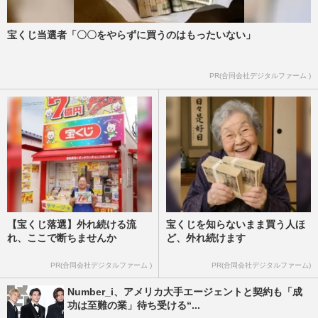
宝くじ当選者「〇〇をやらずに買うのはもったいない」
PR(合同会社デジタルファーム )
【宝くじ落選】外れ続ける流
宝くじを知らないまま買う人ほ
れ、ここで断ちませんか
ど、外れ続けます
PR(合同会社デジタルファーム )
PR(合同会社デジタルファーム)
Number_i、アメリカ大手エージェントと契約も「成
功は至難の業」待ち受ける“...