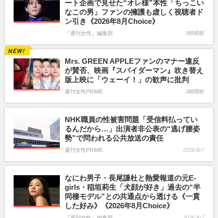
ート企画で見せた“オレ様”本性「ちっこい
なこの男」ファンの擁護も虚しく視聴者ド
ン引き《2026年8月Choice》
『週刊女性』編集部
5時間前
Mrs. GREEN APPLEファンのマナー違反
が賛否、映画『スパイダーマン』吹き替え
版上映に「ウェーイ！」の歓声に批判
週刊女性PRIME
5時間前
NHK職員の性被害問題「受信料払ってい
るんだから…」出演者非公表の“逃げ腰姿
勢”で問われる公共放送の責任
週刊女性PRIME
2026/8/7
なにわ男子・長尾謙杜と熱愛報道の元E-
girls・稲垣莉生「犬顔が好き」過去の“半
同棲モデル”との共通点から透ける《一貫
した好み》《2026年8月Choice》
『週刊女性』編集部
2026/8/7