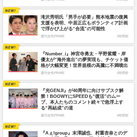
滝沢秀明氏「男手が必要」熊本地震の復興
支援を表明、中居正広もボランティア計画
で浮かび上がる“合流”の可能性
週刊女性PRIME
3時間前
『Number_i』神宮寺勇太・平野紫耀・岸
優太が“海外進出”の夢実現も、チケット価
格が大幅変更！世界規模の高騰に不満噴出
週刊女性PRIME
3時間前
『光GENJI』が40周年に向けサブスク解
禁！BOOWYにSPEEDも“復活”のムー
ブ、本人たちのコメント続々で急浮上す
る“再結成”の道
週刊女性PRIME
4時間前
『Aぇ!group』末澤誠也、村重杏奈とのデ