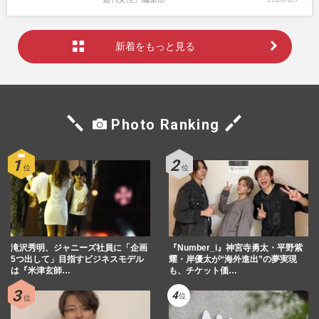
新着をもっと見る
Photo Ranking
滝沢秀明、ジャニーズ社員に「企画
『Number_i』神宮寺勇太・平野紫
5つ出して」目指すビジネスモデル
耀・岸優太が“海外進出”の夢実現
は『米津玄師…
も、チケット価…