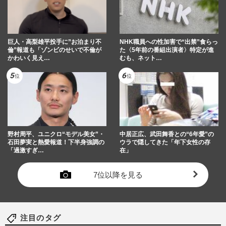
巨人・高梨雄平投手に”お泊まり不
NHK職員への性加害で“出禁”食らっ
倫”報道も「ゾンビのせいで不倫が
た〈5年前の番組出演者〉特定が進
かわいく見え…
むも、ネット…
野村周平、ユニクロ“モデル美女”・
中居正広、武田舞香との“6年愛”の
石田夢実と熱愛報道！下半身強調の
ウラで隠してきた「年下女性の存
「過激すぎ…
在」
7位以降を見る
注目のタグ