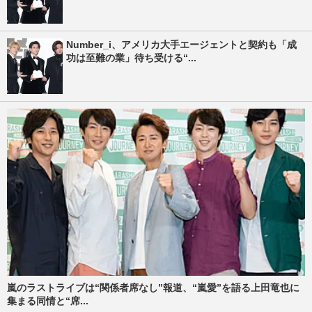
Number_i、アメリカ大手エージェントと契約も「成
功は至難の業」待ち受ける“...
嵐のラストライブは“関係者席なし”報道、“嵐愛”を語る上田竜也に
集まる同情と“席...