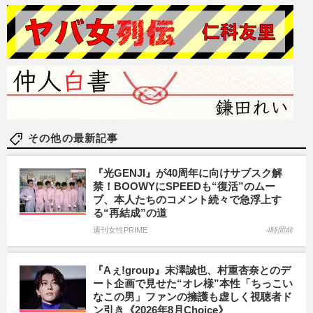
その他の最新記事
『光GENJI』が40周年に向けサブスク解
禁！BOOWYにSPEEDも“復活”のムー
ブ、本人たちのコメント続々で急浮上す
る“再結成”の道
週刊女性PRIME
4時間前
『Aぇ!group』末澤誠也、村重杏奈とのデ
ート企画で見せた“オレ様”本性「ちっこい
なこの男」ファンの擁護も虚しく視聴者ド
ン引き《2026年8月Choice》