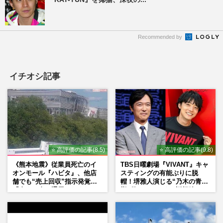
Recommended by
イチオシ記事
⭐ 高評価の記事(8.5)
⭐ 高評価の記事(9.8)
《熊本地震》従業員死亡のイ
TBS日曜劇場『VIVANT』キャ
オンモール『ハビタ』、他店
スティングの有能ぶりに脱
舗でも“売上回収”指示発覚で
帽！堺雅人演じる“乃木の青年
「命より金」通用しなくなっ
期”役は、そっくり説根強い
た言い訳
Mr.Children桜井和寿のバンド
マン長男・櫻井海音だった