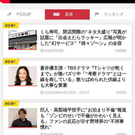
PICKUP
新着
ランキング
くら寿司、閉店間際の“ネタ大盛り”写真が
話題に「出会えたらラッキー」広報が明か
した“幻サービス”『得々ゾーン』の全容
週刊女性PRIME
0時間前
蒼井優主演・TBSドラマ『Tシャツが乾く
まで』が激バズリ中「“考察ドラマ”とは一
線を画している」散りばめられた伏線より
も大事な要素
週刊女性2026年8月18日・25日号
1時間前
巨人・高梨雄平投手に”お泊まり不倫”報道
も「ゾンビのせいで不倫がかわいく見え
る」ファンの反応が示す野球界の“不祥事
慣れ”
週刊女性PRIME
2時間前