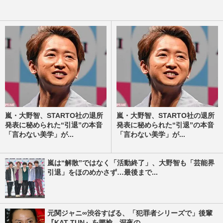
嵐・大野智、STARTO社の退所
嵐・大野智、STARTO社の退所
発表に秘められた“引退”の本音
発表に秘められた“引退”の本音
「言わない美学」が...
「言わない美学」が...
嵐は“解散”ではなく「活動終了」、大野智も「芸能界
引退」をほのめかさず…最後まで...
元関ジャニ∞渋谷すばる、「犯罪者シリーズで」後輩
『KAT-TUN』を揶揄、深夜の...