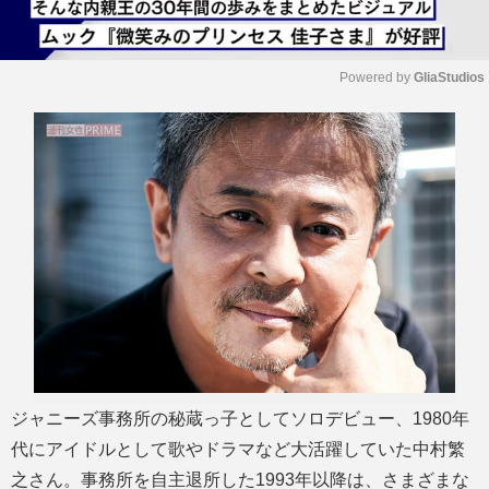
Powered by 
GliaStudios
M
u
t
e
ジャニーズ事務所の秘蔵っ子としてソロデビュー、1980年
代にアイドルとして歌やドラマなど大活躍していた中村繁
之さん。事務所を自主退所した1993年以降は、さまざまな