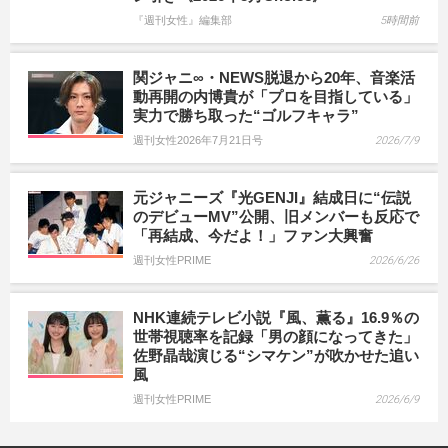
『週刊女性』編集部
5時間前
関ジャニ∞・NEWS脱退から20年、音楽活
動再開の内博貴が「プロを目指している」
実力で勝ち取った“ゴルフキャラ”
週刊女性2026年7月21日号
2026/7/9
元ジャニーズ『光GENJI』結成日に“伝説
のデビューMV”公開、旧メンバーも反応で
「再結成、今だよ！」ファン大興奮
週刊女性PRIME
2026/6/26
NHK連続テレビ小説『風、薫る』16.9％の
世帯視聴率を記録「男の顔になってきた」
佐野晶哉演じる“シマケン”が吹かせた追い
風
週刊女性PRIME
2026/6/9