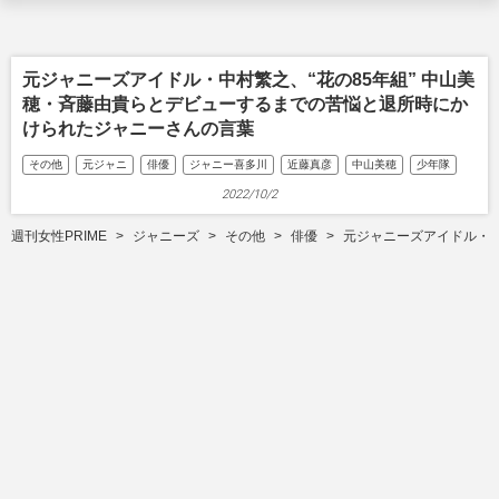
元ジャニーズアイドル・中村繁之、“花の85年組” 中山美
穂・斉藤由貴らとデビューするまでの苦悩と退所時にか
けられたジャニーさんの言葉
その他
元ジャニ
俳優
ジャニー喜多川
近藤真彦
中山美穂
少年隊
2022/10/2
週刊女性PRIME
ジャニーズ
その他
俳優
元ジャニーズアイドル・中