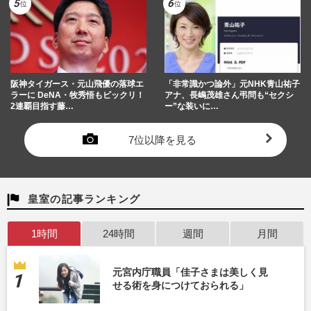
阪神タイガース・元山飛優の落球エ
「非常識かつ論外」元NHK青山祐子
ラーに DeNA・牧秀悟もビックリ！
アナ、長嶋茂雄さん弔問も“セクシ
2連覇目指す藤…
ー”な装いに…
7位以降を見る
皇室の記事ランキング
1時間
24時間
週間
月間
元宮内庁職員「佳子さまは美しく見
せる術を身につけておられる」