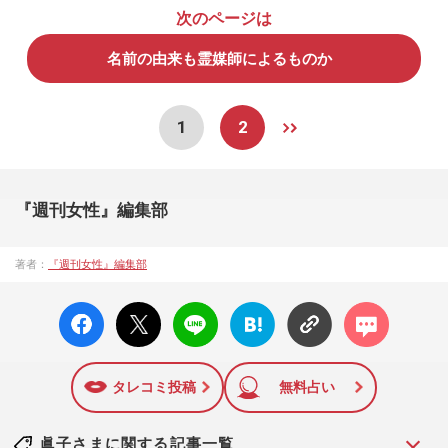
次のページは
名前の由来も霊媒師によるものか
1
2
『週刊女性』編集部
著者：
『週刊女性』編集部
facebo
X ポス
LINE
はてな
コメン
ok い
ト
ブック
ト
いね
マーク
に追加
タレコミ投稿
無料占い
眞子さまに関する記事一覧