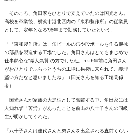
そのころ、角田家をひとりで支えていたのは国光さん。
高校を卒業後、横浜市港北区内の『東和製作所』の従業員
として、定年となる'98年まで勤務していたという。
「『東和製作所』は、缶ビールの缶や段ボールを作る機械
の部品を製造する工場でした。角田さんはとてもまじめで
仕事熱心な“職人気質”の方でしたね。5～6年前に角田さん
がおひとりでふらっとうちの工場に挨拶に来られて、義理
堅い方だなと思いましたね」（国光さんを知る工場関係
者）
国光さんが家族の大黒柱として奮闘する中、角田家には
人知れず「苦労」があったことを前出の八十子さんの同級
生が明かしてくれた。
「八十子さんは佳代さんと弟さんを出産される直前くらい