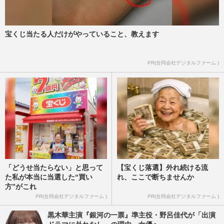
週刊女性2026年2月17日号
2026/2/15
宝くじ当たる人だけがやっていること、教えます
《佳子さまファッション》30代で磨きがか
かる「自己プロデュース力」 “骨格診
断”と“パーソナルカラー”…
PR(合同会社デジタルファーム )
週刊女性PRIME
2026/1/13
「どうせ当たらない」と思って
【宝くじ落選】外れ続ける流
た私が本当に当選した“買い
れ、ここで断ちませんか
方”がこれ
PR(合同会社デジタルファーム )
PR(合同会社デジタルファーム )
黒木華主演『銀河の一票』準主役・野呂佳代が「出演