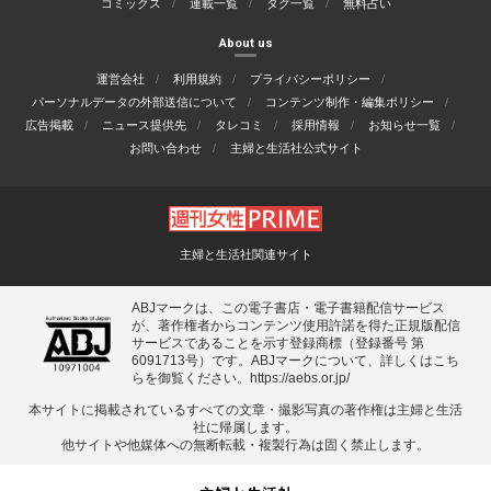
コミックス
連載一覧
タグ一覧
無料占い
About us
運営会社
利用規約
プライバシーポリシー
パーソナルデータの外部送信について
コンテンツ制作・編集ポリシー
広告掲載
ニュース提供先
タレコミ
採用情報
お知らせ一覧
お問い合わせ
主婦と生活社公式サイト
主婦と生活社関連サイト
ABJマークは、この電子書店・電子書籍配信サービス
が、著作権者からコンテンツ使用許諾を得た正規版配信
サービスであることを示す登録商標（登録番号 第
6091713号）です。ABJマークについて、詳しくはこち
らを御覧ください。
https://aebs.or.jp/
本サイトに掲載されているすべての⽂章・撮影写真の著作権は主婦と⽣活
社に帰属します。
他サイトや他媒体への無断転載・複製⾏為は固く禁⽌します。