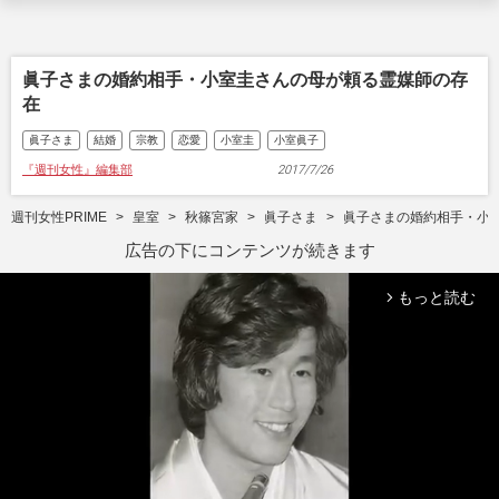
眞子さまの婚約相手・小室圭さんの母が頼る霊媒師の存
在
眞子さま
結婚
宗教
恋愛
小室圭
小室眞子
『週刊女性』編集部
2017/7/26
週刊女性PRIME
皇室
秋篠宮家
眞子さま
眞子さまの婚約相手・小
広告の下にコンテンツが続きます
もっと読む
arrow_forward_ios