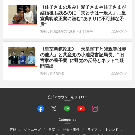
《佳子さまの歩み》愛子さまや佳子さまが
結婚後も残るのに「夫と子は一般人」…皇
室典範改正案に潜む“あまりに不可解な矛
盾”
週刊女性2026年7月28日・8月4日号
2026/7/19
《皇室典範改正》「天皇陛下と38親等は赤
の他人」と共産党の小池晃書記局長、“旧
宮家の養子案”に野党の反発とネットで疑
問噴出
週刊女性PRIME
2026/7/16
公式アカウントをフォロー
Categories
芸能
ジャニーズ
皇室
社会・事件
ライフ
トレンド