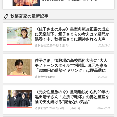
秋篠宮家の最新記事
《佳子さまの歩み》皇室典範改正案の成立
に天皇陛下、愛子さまらの考えは？疑問が
渦巻く中、秋篠宮さまに期待される肉声
週刊女性2026年8月11日号
2026/8/2
佳子さま、御殿場の高校馬術大会に“大人
モノトーンスタイル”で登場…耳元を彩る
「3300円の藍染イヤリング」は即品薄に
週刊女性PRIME
2026/8/1
《元女性皇族の今》皇籍離脱から約20年の
黒田清子さん「近所で乾杯」の姿と皇室を
陰で支え続ける“隠せない気品”
週刊女性2026年7月28日・8月4日号
2026/7/20