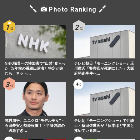
Photo Ranking
NHK職員への性加害で“出禁”食らっ
テレビ朝日『モーニングショー』玉
た〈5年前の番組出演者〉特定が進
川徹氏「警察官が死刑にした」大阪
むも、ネット…
府発砲事件へ…
野村周平、ユニクロ“モデル美女”・
テレ朝『モーニングショー』で弁護
石田夢実と熱愛報道！下半身強調の
士・猿田佐世氏が「日本ほど中国と
「過激すぎ…
揉めている国…