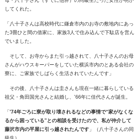
母・八十子さん（すでに他界）の同級生だった女性が明か
してくれた。
「八十子さんは高校時代に鎌倉市内のお寺の敷地内にあっ
た3畳ひと間の借家に、家族3人で住み込んで下駄店を営ん
でいました。
そして、お寺からまた引っ越されて、八十子さんのお母
さんがハウスキーパーをしていた横浜市内のとある会社の
寮に、ご家族でしばらく生活されていたんです」
その後、八十子さんは圭さんも現在一緒に暮らしている
祖父・角田国光さんと結婚し、’66年に佳代さんが誕生。
「
'74年ごろに寮が取り壊されるなどの事情で“家がなくな
るから困っている”との相談を受けたので、私が仲介して
藤沢市内の平屋に引っ越されたんです
」（八十子さんの同
級生）