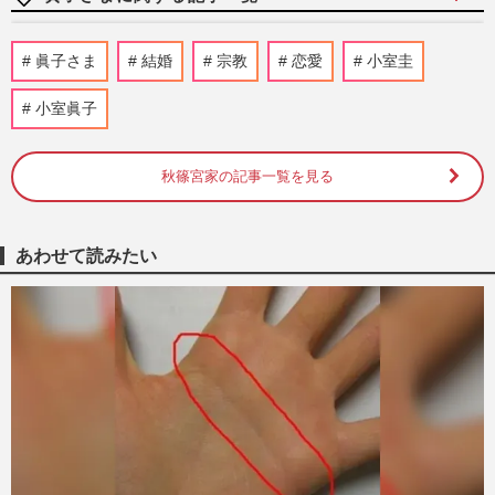
《佳子さまの歩み》「皇族として親しまれ
眞子さま
結婚
宗教
恋愛
小室圭
ていることが重要」国民から見守られてき
た佳子さまが持つ、一般人…
小室眞子
週刊女性2026年7月21日号
2026/7/12
秋篠宮家の記事一覧を見る
《佳子さまの歩み》姉・眞子さんの結婚を
応援した佳子さま「当人の気持ちが重要」
皇族数確保のため強いられ…
週刊女性2026年7月7日・14日号
2026/6/28
あわせて読みたい
《佳子さまの歩み》佳子さま、花の展覧会
で見せた弾ける笑顔と、秋篠宮さまが明か
した眞子さんとの「一番の…
週刊女性2026年3月3日・10日号
2026/3/2
《佳子さまの歩み》『歌会始の儀』で詠ま
れた《子どもらの明るい未来》を願っ
た“一首”は「表現の軟らかさ…