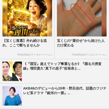
【宝くじ落選】外れ続ける流
宝くじの“運任せ”から抜けた人
れ、ここで断ちませんか
だけ変わる
PR(合同会社デジタルファーム )
PR(合同会社デジタルファーム )
《『国宝』超えでトップ奪還なるか》『踊る大捜査
線』増田貴久“真下の息子”役発表と...
AKB48のデビューから20年・野呂佳代、話題のフジテ
レビ系ドラマ『銀河の一票』...