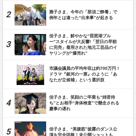
雅子さま、今年の「那須ご静養」で
例年とは違った“出来事”が起きる
佳子さま、鮮やかな“琵琶湖ブル
ー”スタイルが大反響!「翌日の早朝
に完売」着用された地元工芸品のイ
ヤリングが“爆売れ”
市議会議員の平均年収は約700万円！
ドラマ『銀河の一票』のように「あ
なたが立候補」という選択肢
佳子さま、笑顔のご卒業も“姉君待
ち”とお相手“身体検査”で懸念される
慶事の遅れ
佳子さま、“美腹筋”披露のダンス公
演を完全詳報！未公開ショットも