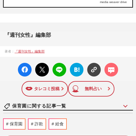
media weaver drive
『週刊女性』編集部
著者：
『週刊女性』編集部
facebo
X ポス
LINE
はてな
コメン
ok い
ト
ブック
ト
いね
マーク
に追加
タレコミ投稿
無料占い
保育園に関する記事一覧
《3回目の逮捕》女児にわいせつ行為のボ
保育園
詐欺
給食
ンボン保育士「たまに夜、明かりが…」妻
子が住む一軒家から“消え…