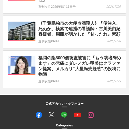
週刊女性2026年8月11日号
2026/7/29
《千葉県柏市の大便点滴殺人》「便注入、
死ぬか」検索で逮捕の看護師・古川美由紀
容疑者、周囲が明かした『甘ったれ』素顔
週刊女性PRIME
2026/7/28
福岡の梨5000個窃盗被害に「もう栽培辞め
ます」の悲痛にダレノガレ明美はクラファ
ン提案、メルカリ“大量転売疑惑”の投稿に
物議
週刊女性PRIME
2026/7/23
公式アカウントをフォロー
Categories