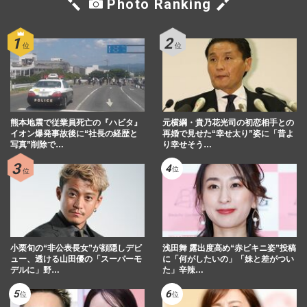
Photo Ranking
熊本地震で従業員死亡の『ハビタ』
元横綱・貴乃花光司の初恋相手との
イオン爆発事故後に“社長の経歴と
再婚で見せた“幸せ太り”姿に「昔よ
写真”削除で…
り幸せそう…
小栗旬の“非公表長女”が顔隠しデビ
浅田舞 露出度高め“赤ビキニ姿”投稿
ュー、透ける山田優の「スーパーモ
に「何がしたいの」「妹と差がつい
デルに」野…
た」辛辣…