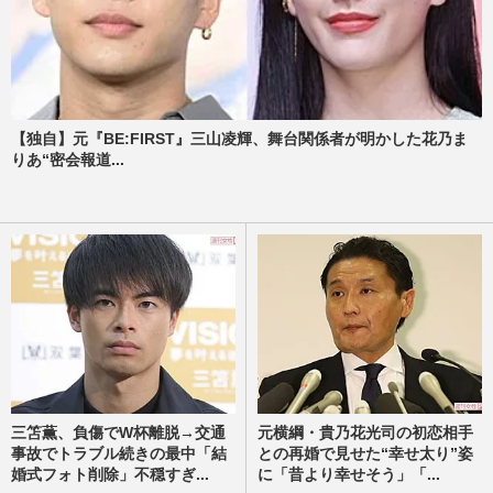
【独自】元『BE:FIRST』三山凌輝、舞台関係者が明かした花乃ま
りあ“密会報道...
三笘薫、負傷でW杯離脱→交通
元横綱・貴乃花光司の初恋相手
事故でトラブル続きの最中「結
との再婚で見せた“幸せ太り”姿
婚式フォト削除」不穏すぎ...
に「昔より幸せそう」「...