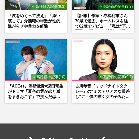
⭐ 高評価の記事(9.3)
⭐ 高評価の記事(8.3)
「皮をめくって洗え」「添い
【訃報】作家・赤松利市さん
寝して」介護職の半数が性的
70歳で逝去、ホームレスを経
嫌がらせや暴力を経験
て62歳でデビュー「私は“下級
国民”。死ぬまで差別と貧困を
書き続けます」壮絶人生
⭐ 高評価の記事(10)
⭐ 高評価の記事(9.2)
『ACEes』浮所飛貴×深田竜生
古川琴音『ミッドナイトタク
がドラマ『夏色の雲が恋と嵐
シー』の“ミステリアスな眼差
をまきおこす』で挑んだ恋人
し”に「僕の描く女の子みた
役、照れながら挑んだキュン
い」現代美術家・奈良美智氏
シーン秘話
もSNSで“公認”