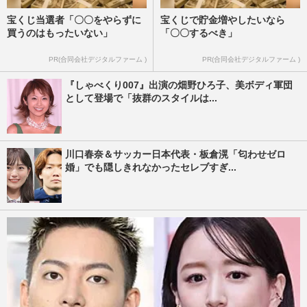
宝くじ当選者「〇〇をやらずに
宝くじで貯金増やしたいなら
買うのはもったいない」
「〇〇するべき」
PR(合同会社デジタルファーム )
PR(合同会社デジタルファーム )
『しゃべくり007』出演の畑野ひろ子、美ボディ軍団
として登場で「抜群のスタイルは...
川口春奈＆サッカー日本代表・板倉滉「匂わせゼロ
婚」でも隠しきれなかったセレブすぎ...