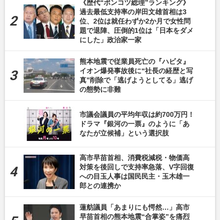
《歴代“ポンコツ総理”ランキング》
過去最低支持率の岸田文雄首相は3
位、2位は就任わずか2か月で女性問
題で退陣、圧倒的1位は「日本をダメ
にした」政治家一家
熊本地震で従業員死亡の『ハビタ』
イオン爆発事故後に“社長の経歴と写
真”削除で「逃げようとしてる」逃げ
の態勢に非難
市議会議員の平均年収は約700万円！
ドラマ『銀河の一票』のように「あ
なたが立候補」という選択肢
高市早苗首相、消費税減税・物価高
対策を後回しで支持率急落、V字回復
への目玉人事は国民民主・玉木雄一
郎との連携か
蓮舫議員「あまりにも愕然…」高市
早苗首相の熊本地震“合掌姿”を痛烈