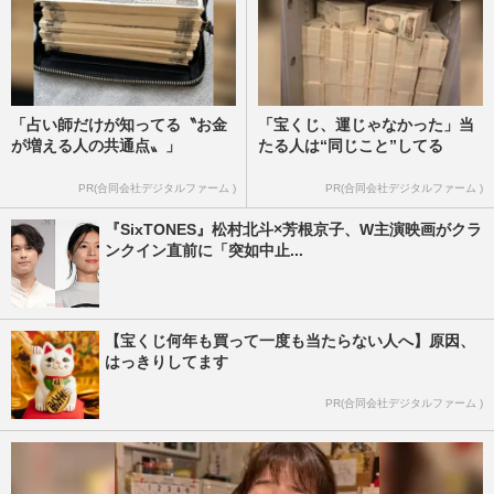
「占い師だけが知ってる〝お金
「宝くじ、運じゃなかった」当
が増える人の共通点〟」
たる人は“同じこと”してる
PR(合同会社デジタルファーム )
PR(合同会社デジタルファーム )
『SixTONES』松村北斗×芳根京子、W主演映画がクラ
ンクイン直前に「突如中止...
【宝くじ何年も買って一度も当たらない人へ】原因、
はっきりしてます
PR(合同会社デジタルファーム )