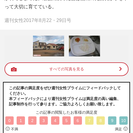
って大切に育てている。
週刊女性2017年8月22・29日号
すべての写真を見る
この記事の満足度をぜひ週刊女性プライムにフィードバックして
ください。
本フィードバックにより週刊女性プライムは満足度の高い編集、
記事制作を行って参ります。ご協力よろしくお願い致します。
この記事の閲覧したお客様の満足度
0
1
2
3
4
5
6
7
8
9
10
🙁
🙂
不満
満足