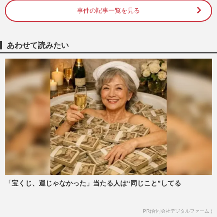
週刊女性PRIME
2024/3/23
事件の記事一覧を見る
世田谷・男児“うつ伏せ寝”事故死の認可外
保育施設『託児ルーム バンビーノ』に誹
あわせて読みたい
謗中傷、野崎悦生園長（…
週刊女性PRIME
2024/2/14
NHK朝ドラ『ブギウギ』出演の蒼井優、
日本テレビ『DayDay.』MCの南海キャン
ディーズ・山里亮太、1歳児を育…
週刊女性2023年10月17日・10月24日号
2023/10/6
『Da-iCE』花村想太がいつの間にか“パ
パ”になっていた!? 全国ツアー期間中も連
日、“顔がソックリな男児…
週刊女性2023年9月19日号
2023/9/4
「宝くじ、運じゃなかった」当たる人は“同じこと”してる
《千葉県流山市》政府が少子化問題に取り
PR(合同会社デジタルファーム )