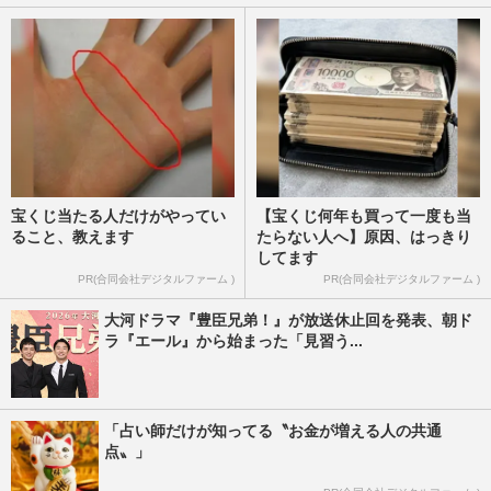
組む中、0歳〜5歳の子ども人口が倍増！市
長が明かす「1日100円で送…
週刊女性2023年3月14日号
2023/3/1
宝くじ当たる人だけがやってい
【宝くじ何年も買って一度も当
ること、教えます
たらない人へ】原因、はっきり
してます
PR(合同会社デジタルファーム )
PR(合同会社デジタルファーム )
大河ドラマ『豊臣兄弟！』が放送休止回を発表、朝ド
ラ『エール』から始まった「見習う...
「占い師だけが知ってる〝お金が増える人の共通
点〟」