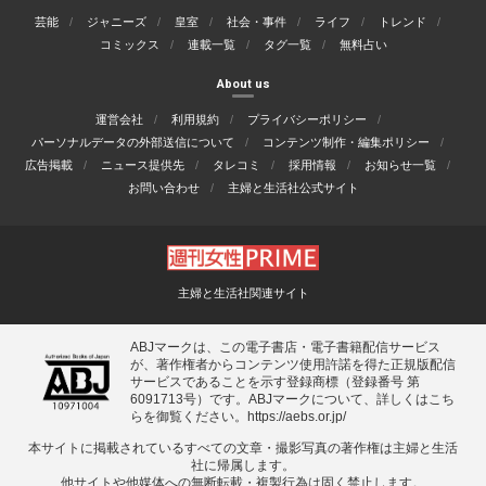
芸能
ジャニーズ
皇室
社会・事件
ライフ
トレンド
コミックス
連載一覧
タグ一覧
無料占い
About us
運営会社
利用規約
プライバシーポリシー
パーソナルデータの外部送信について
コンテンツ制作・編集ポリシー
広告掲載
ニュース提供先
タレコミ
採用情報
お知らせ一覧
お問い合わせ
主婦と生活社公式サイト
主婦と生活社関連サイト
ABJマークは、この電子書店・電子書籍配信サービス
が、著作権者からコンテンツ使用許諾を得た正規版配信
サービスであることを示す登録商標（登録番号 第
6091713号）です。ABJマークについて、詳しくはこち
らを御覧ください。
https://aebs.or.jp/
本サイトに掲載されているすべての⽂章・撮影写真の著作権は主婦と⽣活
社に帰属します。
他サイトや他媒体への無断転載・複製⾏為は固く禁⽌します。