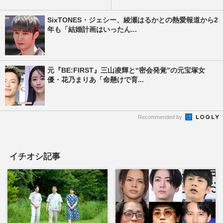
SixTONES・ジェシー、綾瀬はるかとの熱愛報道から2
年も「結婚計画はいったん...
元『BE:FIRST』三山凌輝と“密会発覚”の元宝塚女
優・花乃まりあ「命懸けで育...
Recommended by
イチオシ記事