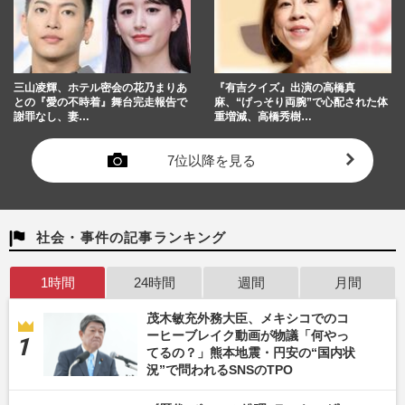
三山凌輝、ホテル密会の花乃まりあ
『有吉クイズ』出演の高橋真
との『愛の不時着』舞台完走報告で
麻、“げっそり両腕”で心配された体
謝罪なし、妻…
重増減、高橋秀樹…
7位以降を見る
社会・事件の記事ランキング
1時間
24時間
週間
月間
茂木敏充外務大臣、メキシコでのコ
ーヒーブレイク動画が物議「何やっ
てるの？」熊本地震・円安の“国内状
況”で問われるSNSのTPO