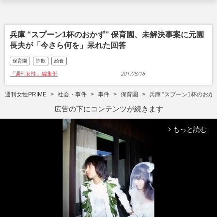
兵庫 “スプーン1杯のおかず” 保育園、未解決事案に元園
長夫が「今さら何を」呆れた回答
保育園
詐欺
給食
『週刊女性』編集部
2017/8/16
週刊女性PRIME
社会・事件
事件
保育園
兵庫 “スプーン1杯のお
広告の下にコンテンツが続きます
もっと読む
arrow_forward_ios