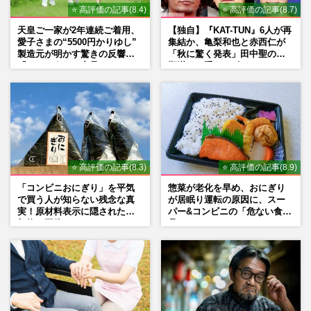
⭐ 高評価の記事(8.4)
⭐ 高評価の記事(8.7)
天皇ご一家が2年連続ご着用、
【独自】『KAT-TUN』6人が再
愛子さまの“5500円かりゆし”
集結か、亀梨和也と赤西仁が
製造元が明かす驚きの反響
「秋に驚く発表」田中聖の刑
「まさかうちの商品とは…」
期満了と重なる“匂わせ”では
ない理由
⭐ 高評価の記事(8.3)
⭐ 高評価の記事(8.9)
「コンビニおにぎり」を平気
惣菜が老化を早め、おにぎり
で買う人が知らない残念な真
が居眠り運転の原因に、スー
実！原材料表示に隠された添
パー&コンビニの「危ない食
加物の正体
品」