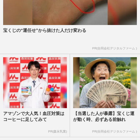
NHK大河ドラマ『豊臣兄弟！』織田信長
役の小栗旬・“本能寺の変”で退場に広が
る“ロス”、視聴者を感嘆さ…
週刊女性PRIME
2026/7/13
宝くじの“運任せ”から抜けた人だけ変わる
《“織田信長役”で好きな俳優ランキング》
PR(合同会社デジタルファーム )
反町隆史・渡哲也・岡田准一ら実力派を抑
えた、ダントツ1位は“…
週刊女性2026年6月23日号
2026/6/14
アマゾンで大人気！血圧対策は
【当選した人が暴露】宝くじ運
コーヒーに足してみて
が動く時、必ずある前触れ
PR(森永乳業)
PR(合同会社デジタルファーム )