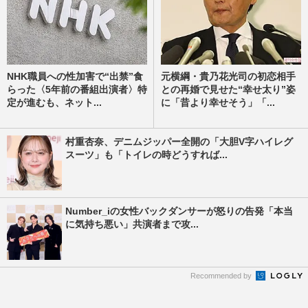
NHK職員への性加害で“出禁”食
元横綱・貴乃花光司の初恋相手
らった〈5年前の番組出演者〉特
との再婚で見せた“幸せ太り”姿
定が進むも、ネット...
に「昔より幸せそう」「...
村重杏奈、デニムジッパー全開の「大胆V字ハイレグ
スーツ」も「トイレの時どうすれば...
Number_iの女性バックダンサーが怒りの告発「本当
に気持ち悪い」共演者まで攻...
Recommended by