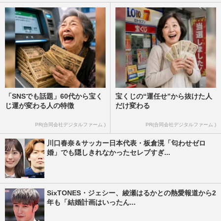
「SNSでも話題」60代から宝く
宝くじの“運任せ”から抜けた人
じ運が変わる人の特徴
だけ変わる
PR(合同会社デジタルファーム )
PR(合同会社デジタルファーム )
川口春奈＆サッカー日本代表・板倉滉「匂わせゼロ
婚」でも隠しきれなかったセレブすぎ...
SixTONES・ジェシー、綾瀬はるかとの熱愛報道から2
年も「結婚計画はいったん...