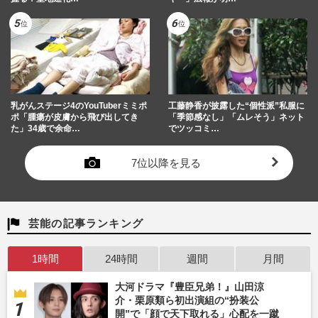
乳がんステージ4のYouTuberミミポ
工藤静香が披露した“個性派”私服に
ポ「腫瘍が皮膚から飛び出してき
「季節感なし」「ムレそう」ネット
た」34歳で余命…
でツッコミ…
7位以降を見る
芸能の記事ランキング
1時間
24時間
週間
月間
大河ドラマ『豊臣兄弟！』山田涼
介・栗原類ら初出演組の“扮装公
開”で「顔で天下取れる」心配を一蹴