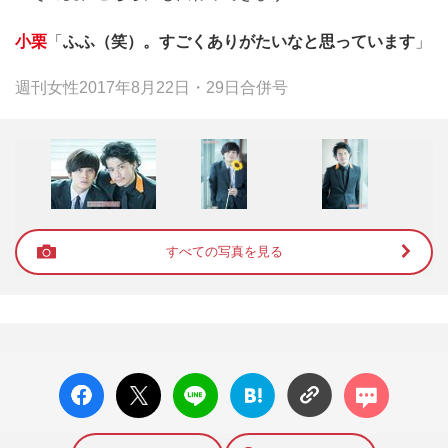
小栗
「
ふふ（笑）。すごくありがたいなと思っています
」
週刊女性2017年8月22日・29日合併号
すべての写真を見る
facebo
X ポス
LINE
はてな
コメン
ok い
ト
ブック
ト
いね
マーク
に追加