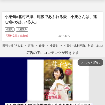
小栗旬×北村匠海、対談であふれる愛「小栗さんは、進
む道の先にいる人」
小栗旬
北村匠海
『週刊女性』編集部
2017/8/12
週刊女性PRIME
芸能
俳優
小栗旬
小栗旬×北村匠海、対談であふ
広告の下にコンテンツが続きます
もっと読む
arrow_forward_ios