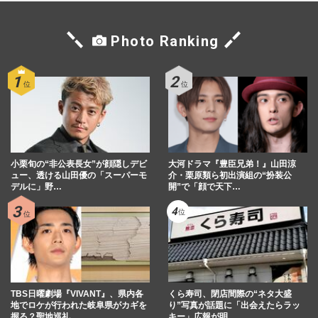
Photo Ranking
小栗旬の“非公表長女”が顔隠しデビ
大河ドラマ『豊臣兄弟！』山田涼
ュー、透ける山田優の「スーパーモ
介・栗原類ら初出演組の“扮装公
デルに」野…
開”で「顔で天下…
TBS日曜劇場『VIVANT』、県内各
くら寿司、閉店間際の“ネタ大盛
地でロケが行われた岐阜県がカギを
り”写真が話題に「出会えたらラッ
握る？聖地巡礼…
キー」広報が明…