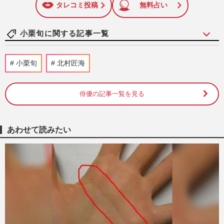
タレコミ投稿
無料占い
小栗旬に関する記事一覧
野村周平、ユニクロ“モデル美女”・石田夢
小栗旬
北村匠海
実と熱愛報道！下半身強調の「過激すぎる
三角水着」公開でネット…
週刊女性PRIME
2026/8/6
俳優の記事一覧を見る
大河ドラマ『豊臣兄弟!』“本能寺の変”放
送の数時間前、大相撲名古屋場所に織田信
あわせて読みたい
長現る！本人が語る「観…
週刊女性PRIME
2026/7/24
竹野内豊、Netflix『ガス人間』で衝撃“眉
なしタトゥー姿”にSNS騒然！止まらぬカ
メレオン俳優化《2026年7…
『週刊女性』編集部
2026/7/16