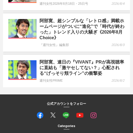
週刊女性2026年8月18日・25日号
2026/8/4
阿部寛、超シンプルな「レトロ感」満載ホ
ームページがついに“進化”で「時代が終わ
った」トレンド入りの大騒ぎ《2026年8月
Choice》
『週刊女性』編集部
2026/8/3
阿部寛、連日の『VIVANT』PRが高視聴率
に直結も「激ヤセしてない？」心配され
る“げっそり頬ライン”の衝撃姿
週刊女性PRIME
2026/8/2
公式アカウントをフォロー
Categories