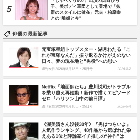
『しゃべくり007』出演の畑野ひろ
子、美ボディ軍団として登場で「抜
群のスタイルは健在」元夫・柏原崇
との“離婚と今”
俳優の最新記事
元宝塚星組トップスター・湖月わたる「こ
れが宝塚なんだ」振り返るかけがえのない
日々、夢の現在地と“男役”への思い
週刊女性2026年8月18日・25日号
2026/8/8
Netflix『地面師たち』豊川悦司がトラブル
を乗り越え再始動！新作で描くエピソード
ゼロ『ハリソン山中の前日譚』
週刊女性2026年8月18日・25日号
2026/8/4
《渥美清さん没後30年》『男はつらいよ』
人気作ランキング、48作品から選ばれた栄
えある1位と評論家イチ推しの“神作”は