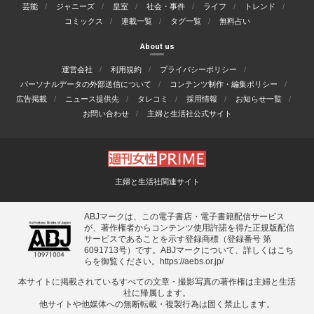
芸能
ジャニーズ
皇室
社会・事件
ライフ
トレンド
コミックス
連載一覧
タグ一覧
無料占い
About us
運営会社
利用規約
プライバシーポリシー
パーソナルデータの外部送信について
コンテンツ制作・編集ポリシー
広告掲載
ニュース提供先
タレコミ
採用情報
お知らせ一覧
お問い合わせ
主婦と生活社公式サイト
主婦と生活社関連サイト
ABJマークは、この電子書店・電子書籍配信サービス
が、著作権者からコンテンツ使用許諾を得た正規版配信
サービスであることを示す登録商標（登録番号 第
6091713号）です。ABJマークについて、詳しくはこち
らを御覧ください。
https://aebs.or.jp/
本サイトに掲載されているすべての⽂章・撮影写真の著作権は主婦と⽣活
社に帰属します。
他サイトや他媒体への無断転載・複製⾏為は固く禁⽌します。