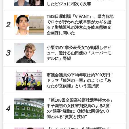
したビジュに相次ぐ反響
TBS日曜劇場『VIVANT』、県内各地
でロケが行われた岐阜県がカギを握
る？聖地巡礼の注意点を岐阜県観光
企画課に聞いた
小栗旬の“非公表長女”が顔隠しデビ
ュー、透ける山田優の「スーパーモ
デルに」野望
市議会議員の平均年収は約700万円！
ドラマ『銀河の一票』のように「あ
なたが立候補」という選択肢
「第108回全国高校野球選手権大会」
甲子園初の女性審判委員のよる2度
の“誤審”騒動に《性別は関係ない》
問われる“資質と技術”