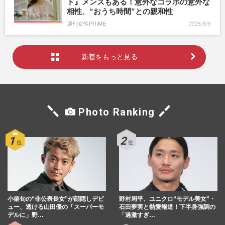
ト』メンズもある！意外なコラボの意外な
相性、“おうち時間”との親和性
週刊女性PRIME
2026/8/6
新着をもっと見る
Photo Ranking
小栗旬の“非公表長女”が顔隠しデビ
野村周平、ユニクロ“モデル美女”・
ュー、透ける山田優の「スーパーモ
石田夢実と熱愛報道！下半身強調の
デルに」野…
「過激すぎ…