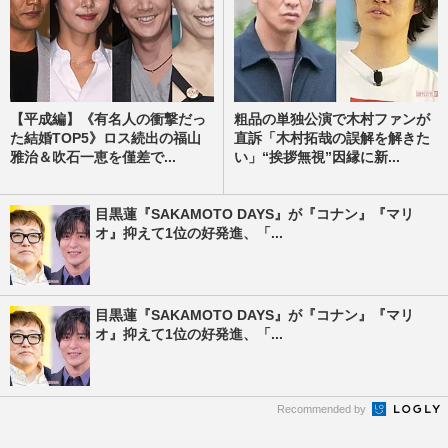
【平成編】《有名人の衝撃だっ
粗品の単独公演で木村ファンが
た結婚TOP5》ロス続出の福山
直訴「木村拓哉の誤解を解きた
雅治＆吹石一恵を僅差で...
い」“挨拶無視”因縁に新...
目黒蓮『SAKAMOTO DAYS』が『コナン』『マリ
オ』抑えて1位の好発進、「...
目黒蓮『SAKAMOTO DAYS』が『コナン』『マリ
オ』抑えて1位の好発進、「...
Recommended by