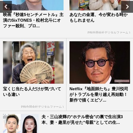
映画『秒速5センチメートル』主
あなたの金運、今が変わる時か
演のSixTONES・松村北斗にオ
もしれません
ファー殺到、プロ...
PR(合同会社デジタルファーム )
宝くじ当たる人だけが気づいて
Netflix『地面師たち』豊川悦司
いる違い
がトラブルを乗り越え再始動！
新作で描くエピソ...
PR(合同会社デジタルファーム )
夫・三山凌輝の“ホテル密会”の裏で生出演3
本、妻・趣里が見せた“母親”としての生...