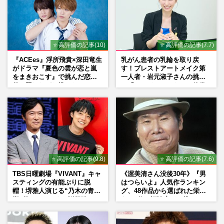
⭐ 高評価の記事(10)
⭐ 高評価の記事(7.7)
『ACEes』浮所飛貴×深田竜生
乳がん患者の乳輪を取り戻
がドラマ『夏色の雲が恋と嵐
す！ブレストアートメイク第
をまきおこす』で挑んだ恋人
一人者・岩元淑子さんの挑戦
役、照れながら挑んだキュン
と「ハードルしかない」啓発
シーン秘話
の“壁”
⭐ 高評価の記事(9.8)
⭐ 高評価の記事(7.6)
TBS日曜劇場『VIVANT』キャ
《渥美清さん没後30年》『男
スティングの有能ぶりに脱
はつらいよ』人気作ランキン
帽！堺雅人演じる“乃木の青年
グ、48作品から選ばれた栄え
期”役は、そっくり説根強い
ある1位と評論家イチ推し
Mr.Children桜井和寿のバンド
の“神作”は
マン長男・櫻井海音だった