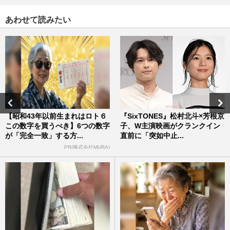
あわせて読みたい
【昭和43年以前生まれはロト６
『SixTONES』松村北斗×芳根京
この数字を買うべき】6つの数字
子、W主演映画がクランクイン
が「完全一致」する方...
直前に「突如中止...
PR(株式会社MURA)