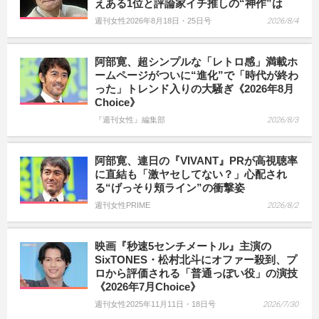
えある1位と評論家イチ推しの“神作”は
週刊女性2026年8月18日・25日号
2026/8/4
阿部寛、超シンプルな「レトロ感」満載ホ
ームページがついに“進化”で「時代が終わ
った」トレンド入りの大騒ぎ《2026年8月
Choice》
『週刊女性』編集部
2026/8/3
阿部寛、連日の『VIVANT』PRが高視聴率
に直結も「激ヤセしてない？」心配され
る“げっそり頬ライン”の衝撃姿
週刊女性PRIME
2026/8/2
映画『秒速5センチメートル』主演の
SixTONES・松村北斗にオファー殺到、プ
ロから評価される「普通っぽい役」の演技
《2026年7月Choice》
週刊女性2025年11月11日・18日号
2026/7/30