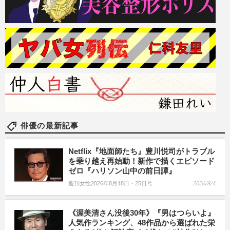
俳優の最新記事
Netflix『地面師たち』豊川悦司がトラブル
を乗り越え再始動！新作で描くエピソード
ゼロ『ハリソン山中の前日譚』
週刊女性2026年8月18日・25日号
2026/8/4
《渥美清さん没後30年》『男はつらいよ』
人気作ランキング、48作品から選ばれた栄