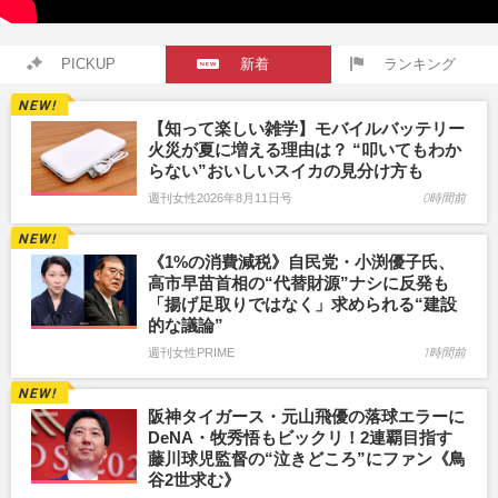
PICKUP
新着
ランキング
【知って楽しい雑学】モバイルバッテリー
火災が夏に増える理由は？ “叩いてもわか
らない”おいしいスイカの見分け方も
週刊女性2026年8月11日号
0時間前
《1%の消費減税》自民党・小渕優子氏、
高市早苗首相の“代替財源”ナシに反発も
「揚げ足取りではなく」求められる“建設
的な議論”
週刊女性PRIME
1時間前
阪神タイガース・元山飛優の落球エラーに
DeNA・牧秀悟もビックリ！2連覇目指す
藤川球児監督の“泣きどころ”にファン《鳥
谷2世求む》