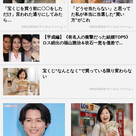
「宝くじを買う前に〇〇をした
「どうせ当たらない」と思って
だけ」言われた通りにしてみた
た私が本当に当選した“買い
ら…
方”がこれ
PR(合同会社デジタルファーム )
PR(合同会社デジタルファーム )
【平成編】《有名人の衝撃だった結婚TOP5》
ロス続出の福山雅治＆吹石一恵を僅差で...
宝くじ“なんとなく”で買っている限り変わらな
い
PR(合同会社デジタルファーム )