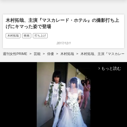
木村拓哉、主演『マスカレード・ホテル』の撮影打ち上
げにキマった姿で登場
木村拓哉
映画
打ち上げ
2017/12/1
週刊女性PRIME
芸能
俳優
木村拓哉
木村拓哉、主演『マスカレー
もっと読む
arrow_forward_ios