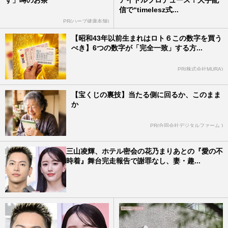
す」噂のお茶
アイドルプロデュース！大手配
信で“timelesz式...
PR(ハーブ健康本舗)
【昭和43年以前生まれはロト６この数字を買う
べき】6つの数字が「完全一致」する方...
PR(株式会社MURA)
【宝くじの裏技】当たる側に回るか、このまま
か
PR(合同会社デジタルファーム )
三山凌輝、ホテル密会の花乃まりあとの『愛の不
時着』舞台完走報告で謝罪なし、妻・趣...