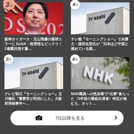
阪神タイガース・元山飛優の落球エ
テレ朝『モーニングショー』で弁護
ラーに DeNA・牧秀悟もビックリ！
士・猿田佐世氏が「日本ほど中国と
2連覇目指す藤…
揉めている国…
テレビ朝日『モーニングショー』玉
NHK職員への性加害で“出禁”食らっ
川徹氏「警察官が死刑にした」大阪
た〈5年前の番組出演者〉特定が進
府発砲事件へ…
むも、ネット…
7位以降を見る