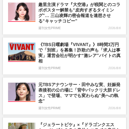
趣里主演ドラマ『大空港』が税関とのコラ
ボポスター解禁も“皮肉すぎるタイミン
グ”… 三山凌輝の密会報道を連想させ
る“キャッチコピー”
週刊女性PRIME
2026/8/6
《TBS日曜劇場『VIVANT』》8時間3万円
で「別班」を募集！詐欺の声も「求人は事
実」運営会社が明かす“激レア”バイトの真
相
週刊女性PRIME
2026/8/6
元TBSアナウンサー・田中みな実、妊娠発
表後初の公の場に「背中パックリ大胆ドレ
ス」で登場、ママでも変わらぬ“美への執
念”
週刊女性PRIME
2026/8/6
『ジェラートピケ』×『ドラゴンクエス