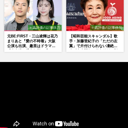
⭐ 高評価の記事(8.7)
⭐ 高評価の記事(8.5)
元BE:FIRST・三山凌輝は花乃
【昭和芸能スキャンダル】歌
まりあと『愛の不時着』大阪
手・加藤登紀子の「ただの左
公演も出演、趣里はドラマ
翼」で片付けられない凄絶半
『大空港』番宣行脚に「メン
生《東大闘争、獄中結婚、別
タル強すぎ」の実情
荘で内ゲバ事件》