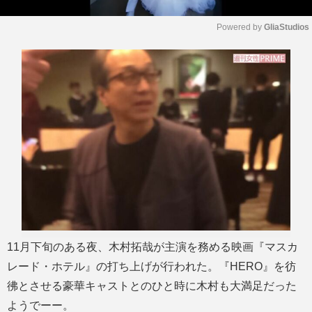
Powered by 
GliaStudios
M
u
t
e
11月下旬のある夜、木村拓哉が主演を務める映画『マスカ
レード・ホテル』の打ち上げが行われた。『HERO』を彷
彿とさせる豪華キャストとのひと時に木村も大満足だった
ようでーー。