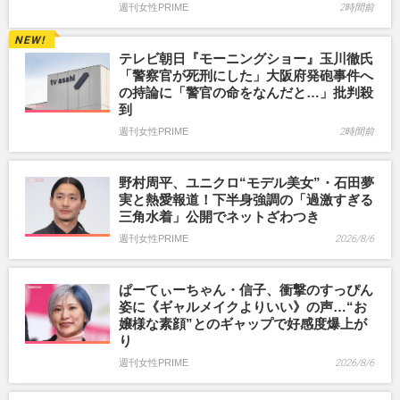
週刊女性PRIME
2時間前
テレビ朝日『モーニングショー』玉川徹氏
「警察官が死刑にした」大阪府発砲事件へ
の持論に「警官の命をなんだと…」批判殺
到
週刊女性PRIME
2時間前
野村周平、ユニクロ“モデル美女”・石田夢
実と熱愛報道！下半身強調の「過激すぎる
三角水着」公開でネットざわつき
週刊女性PRIME
2026/8/6
ぱーてぃーちゃん・信子、衝撃のすっぴん
姿に《ギャルメイクよりいい》の声…“お
嬢様な素顔”とのギャップで好感度爆上が
り
週刊女性PRIME
2026/8/6