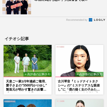
Recommended by
イチオシ記事
⭐ 高評価の記事(8.6)
⭐ 高評価の記事(9.3)
天皇ご一家が2年連続ご着用、
古川琴音『ミッドナイトタク
愛子さまの“5500円かりゆし”
シー』の“ミステリアスな眼差
製造元が明かす驚きの反響
し”に「僕の描く女の子みた
「まさかうちの商品とは…」
い」現代美術家・奈良美智氏
もSNSで“公認”