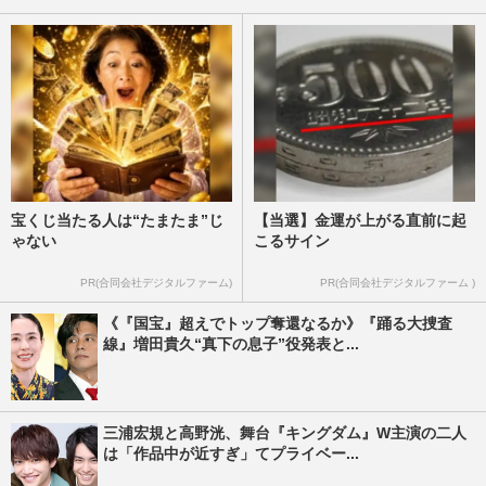
宝くじ当たる人は“たまたま”じ
【当選】金運が上がる直前に起
ゃない
こるサイン
PR(合同会社デジタルファーム)
PR(合同会社デジタルファーム )
《『国宝』超えでトップ奪還なるか》『踊る大捜査
線』増田貴久“真下の息子”役発表と...
三浦宏規と高野洸、舞台『キングダム』W主演の二人
は「作品中が近すぎ」てプライベー...