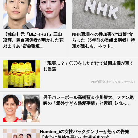
【独自】元『BE:FIRST』三山
NHK職員への性加害で“出禁”食
凌輝、舞台関係者が明かした花
らった〈5年前の番組出演者〉特
乃まりあ“密会報道...
定が進むも、ネット...
「現実…？」〇〇をしただけで貧困主婦が宝く
じ当選
PR(合同会社デジタルファーム )
男子バレーボール髙橋藍＆小川智大、ファン絶
叫の「意外すぎる熱愛事情」と素顔【バレ...
Number_iの女性バックダンサーが怒りの告発
「本当に気持ち悪い」共演者まで攻...