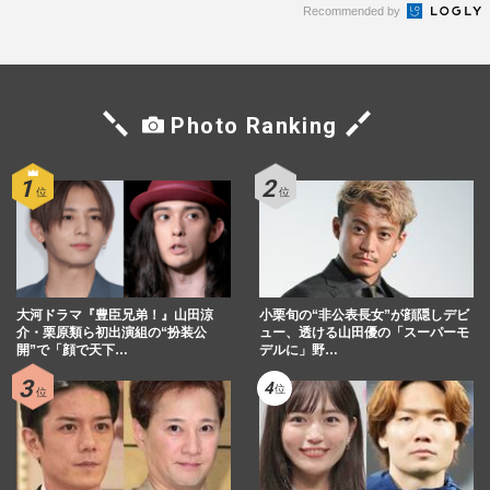
Recommended by
Photo Ranking
大河ドラマ『豊臣兄弟！』山田涼
小栗旬の“非公表長女”が顔隠しデビ
介・栗原類ら初出演組の“扮装公
ュー、透ける山田優の「スーパーモ
開”で「顔で天下…
デルに」野…