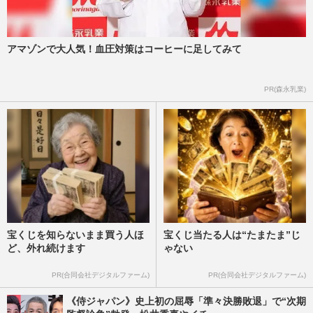
アマゾンで大人気！血圧対策はコーヒーに足してみて
PR(森永乳業)
宝くじを知らないまま買う人ほ
宝くじ当たる人は“たまたま”じ
ど、外れ続けます
ゃない
PR(合同会社デジタルファーム)
PR(合同会社デジタルファーム)
《侍ジャパン》史上初の屈辱「準々決勝敗退」で“次期