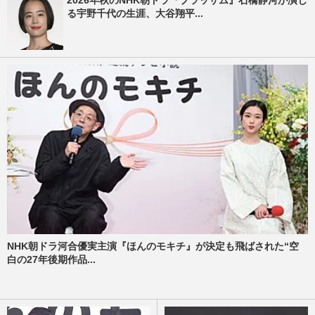
2026年秋のNHK朝ドラ『ブラッサム』石橋静河が演じ
る宇野千代の生涯、大谷翔平...
NHK朝ドラ河合優実主演『ほんのモキチ』が決定も飛ばされた“空
白の27年後期作品...