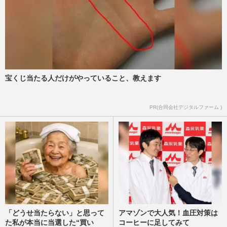
『週刊女性』編集部
2026/8/6
なにわ男子・長尾謙杜、三上悠亜の次は稲
垣莉生との熱愛報道でインスタ“裏アカ”流
出か「プロ意識ない」フ…
『週刊女性』編集部
2026/8/6
宝くじ当たる人だけがやっていること、教えます
川口春奈とサッカー日本代表キャプテン・
PR(合同会社デジタルファーム )
板倉滉の“熱愛報道”は「祝福コメントだら
け」同性人気の高さと“…
『週刊女性』編集部
2026/8/4
「どうせ当たらない」と思って
アマゾンで大人気！血圧対策は
た私が本当に当選した“買い
コーヒーに足してみて