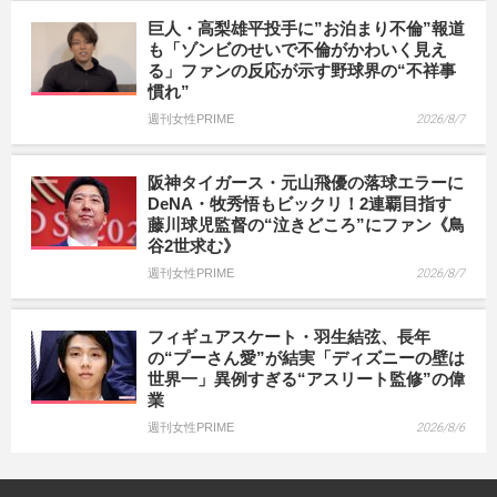
巨人・高梨雄平投手に”お泊まり不倫”報道
も「ゾンビのせいで不倫がかわいく見え
る」ファンの反応が示す野球界の“不祥事
慣れ”
週刊女性PRIME
2026/8/7
阪神タイガース・元山飛優の落球エラーに
DeNA・牧秀悟もビックリ！2連覇目指す
藤川球児監督の“泣きどころ”にファン《鳥
谷2世求む》
週刊女性PRIME
2026/8/7
フィギュアスケート・羽生結弦、長年
の“プーさん愛”が結実「ディズニーの壁は
世界一」異例すぎる“アスリート監修”の偉
業
週刊女性PRIME
2026/8/6