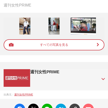
週刊女性PRIME
すべての写真を見る
週刊女性PRIME
『週刊女性PRIME（シュージョプライム）』は、2015年（平
出典元：
週刊女性PRIME
成27年）1月に開設された主婦と生活社が運営する日本のニュ
ースサイトです。『週刊女性PRIME』編集者が担当する連載
facebo
X ポス
LINE
はてな
コメン
陣の執筆記事を配信するほか、女性週刊誌『週刊女性』の誌