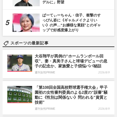
デルに」野望
ぱーてぃーちゃん・信子、衝撃のす
っぴん姿に《ギャルメイクよりい
い》の声…“お嬢様な素顔”とのギャ
ップで好感度爆上がり
スポーツの最新記事
大谷翔平が異例の“ホームランボール回
収”、妻・真美子さんと球場デビューの息
子の記念か、家族愛と子煩悩パパ秘話
週刊女性PRIME
2026/8/9
「第108回全国高校野球選手権大会」甲子
園初の女性審判委員のよる2度の“誤審”騒
動に《性別は関係ない》問われる“資質と
技術”
週刊女性PRIME
2026/8/9