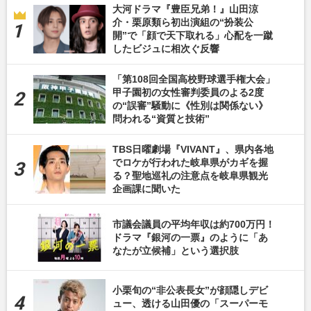
大河ドラマ『豊臣兄弟！』山田涼
介・栗原類ら初出演組の“扮装公
開”で「顔で天下取れる」心配を一蹴
したビジュに相次ぐ反響
「第108回全国高校野球選手権大会」
甲子園初の女性審判委員のよる2度
の“誤審”騒動に《性別は関係ない》
問われる“資質と技術”
TBS日曜劇場『VIVANT』、県内各地
でロケが行われた岐阜県がカギを握
る？聖地巡礼の注意点を岐阜県観光
企画課に聞いた
市議会議員の平均年収は約700万円！
ドラマ『銀河の一票』のように「あ
なたが立候補」という選択肢
小栗旬の“非公表長女”が顔隠しデビ
ュー、透ける山田優の「スーパーモ