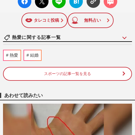
ok い
ト
ブック
ト
面に掲載された記事から、インターネット利用者層にとって
いね
マーク
特に関心の高い題材の記事を、WEB向けにリライトして配信
に追加
しています！
タレコミ投稿
無料占い
熱愛に関する記事一覧
なにわ男子・長尾謙杜と熱愛報道の元E-
熱愛
結婚
girls・稲垣莉生「犬顔が好き」過去の“半
同棲モデル”との共通点か…
『週刊女性』編集部
2026/8/7
スポーツの記事一覧を見る
野村周平、ユニクロ“モデル美女”・石田夢
実と熱愛報道！下半身強調の「過激すぎる
あわせて読みたい
三角水着」公開でネット…
週刊女性PRIME
2026/8/6
村重杏奈が熱愛！ お相手は人気DJ兼モデ
ル・井上ヤマト《2026年8月Choice》