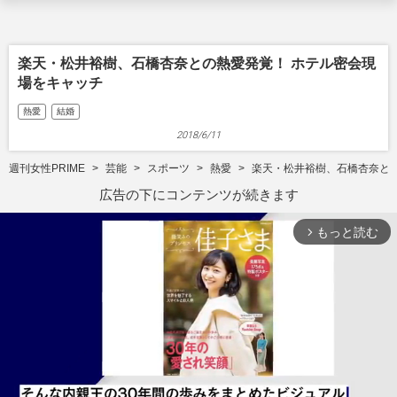
楽天・松井裕樹、石橋杏奈との熱愛発覚！ ホテル密会現
場をキャッチ
熱愛
結婚
2018/6/11
週刊女性PRIME
芸能
スポーツ
熱愛
楽天・松井裕樹、石橋杏奈と
広告の下にコンテンツが続きます
もっと読む
arrow_forward_ios