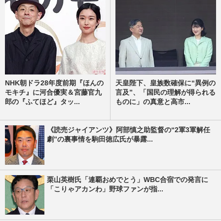
NHK朝ドラ28年度前期『ほんの
天皇陛下、皇族数確保に“異例の
モキチ』に河合優実＆宮藤官九
言及”、「国民の理解が得られる
郎の『ふてほど』タッ...
ものに」の真意と高市...
《読売ジャイアンツ》阿部慎之助監督の“2軍3軍解任
劇”の裏事情を駒田徳広氏が暴露...
栗山英樹氏「連覇おめでとう」WBC合宿での発言に
「こりゃアカンわ」野球ファンが指...