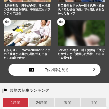
滝沢秀明氏「男手が必要」熊本地震
川口春奈＆サッカー日本代表・板倉
の復興支援を表明、中居正広もボラ
滉「匂わせゼロ婚」でも隠しきれな
ンティア計画…
かったセレブ…
乳がんステージ4のYouTuberミミポ
SNS取引の危険、精子提供を「受け
ポ「腫瘍が皮膚から飛び出してき
た女性」と「提供した男性」のドロ
た」34歳で余命…
ドロ愛憎劇
7位以降を見る
芸能の記事ランキング
1時間
24時間
週間
月間