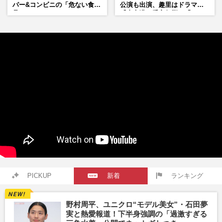
パー&コンビニの「危ない食
公演も出演、趣里はドラマ
品」
『大空港』番宣行脚に「メン
タル強すぎ」の実情
PICKUP
新着
ランキング
野村周平、ユニクロ“モデル美女”・石田夢
実と熱愛報道！下半身強調の「過激すぎる