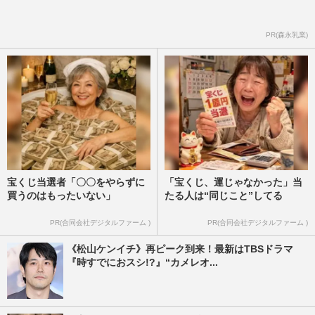
PR(森永乳業)
宝くじ当選者「〇〇をやらずに
「宝くじ、運じゃなかった」当
買うのはもったいない」
たる人は“同じこと”してる
PR(合同会社デジタルファーム )
PR(合同会社デジタルファーム )
《松山ケンイチ》再ピーク到来！最新はTBSドラマ
『時すでにおスシ!?』“カメレオ...