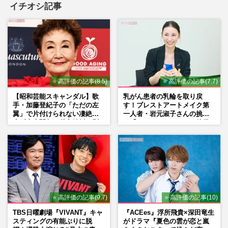
イチオシ記事
⭐ 高評価の記事(8.5)
⭐ 高評価の記事(7.7)
【昭和芸能スキャンダル】歌
乳がん患者の乳輪を取り戻
手・加藤登紀子の「ただの左
す！ブレストアートメイク第
翼」で片付けられない凄絶半
一人者・岩元淑子さんの挑戦
生《東大闘争、獄中結婚、別
と「ハードルしかない」啓発
荘で内ゲバ事件》
の“壁”
⭐ 高評価の記事(9.7)
⭐ 高評価の記事(10)
TBS日曜劇場『VIVANT』キャ
『ACEes』浮所飛貴×深田竜生
スティングの有能ぶりに脱
がドラマ『夏色の雲が恋と嵐