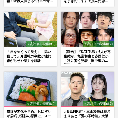
帽！堺雅人演じる“乃木の青年
をまきおこす』で挑んだ恋人
期”役は、そっくり説根強い
役、照れながら挑んだキュン
Mr.Children桜井和寿のバンド
シーン秘話
マン長男・櫻井海音だった
⭐ 高評価の記事(9.3)
⭐ 高評価の記事(8.7)
「皮をめくって洗え」「添い
【独自】『KAT-TUN』6人が再
寝して」介護職の半数が性的
集結か、亀梨和也と赤西仁が
嫌がらせや暴力を経験
「秋に驚く発表」田中聖の刑
期満了と重なる“匂わせ”では
ない理由
⭐ 高評価の記事(8.9)
⭐ 高評価の記事(8.7)
惣菜が老化を早め、おにぎり
元BE:FIRST・三山凌輝は花乃
が居眠り運転の原因に、スー
まりあと『愛の不時着』大阪