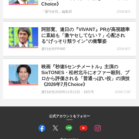
Choice》
『週刊女性』編集部
2026/8/3
阿部寛、連日の『VIVANT』PRが高視聴率
に直結も「激ヤセしてない？」心配され
る“げっそり頬ライン”の衝撃姿
週刊女性PRIME
2026/8/2
映画『秒速5センチメートル』主演の
SixTONES・松村北斗にオファー殺到、プ
ロから評価される「普通っぽい役」の演技
《2026年7月Choice》
週刊女性2025年11月11日・18日号
2026/7/30
公式アカウントをフォロー