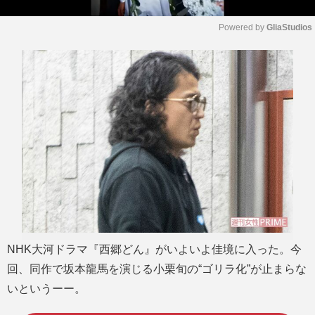
Powered by 
GliaStudios
M
u
t
e
NHK大河ドラマ『西郷どん』がいよいよ佳境に入った。今
回、同作で坂本龍馬を演じる小栗旬の“ゴリラ化”が止まらな
いというーー。