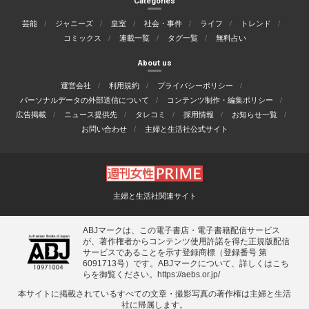
Categories
芸能
ジャニーズ
皇室
社会・事件
ライフ
トレンド
コミックス
連載一覧
タグ一覧
無料占い
About us
運営会社
利用規約
プライバシーポリシー
パーソナルデータの外部送信について
コンテンツ制作・編集ポリシー
広告掲載
ニュース提供先
タレコミ
採用情報
お知らせ一覧
お問い合わせ
主婦と生活社公式サイト
主婦と生活社関連サイト
ABJマークは、この電子書店・電子書籍配信サービス
が、著作権者からコンテンツ使用許諾を得た正規版配信
サービスであることを示す登録商標（登録番号 第
6091713号）です。ABJマークについて、詳しくはこち
らを御覧ください。
https://aebs.or.jp/
本サイトに掲載されているすべての⽂章・撮影写真の著作権は主婦と⽣活
社に帰属します。