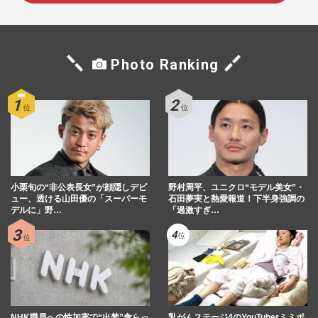
Photo Ranking
小栗旬の“非公表長女”が顔隠しデビ
野村周平、ユニクロ“モデル美女”・
ュー、透ける山田優の「スーパーモ
石田夢実と熱愛報道！下半身強調の
デルに」野…
「過激すぎ…
NHK職員への性加害で“出禁”食らっ
乳がんステージ4のYouTuberミミポ