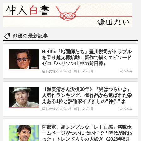
俳優の最新記事
Netflix『地面師たち』豊川悦司がトラブル
を乗り越え再始動！新作で描くエピソード
ゼロ『ハリソン山中の前日譚』
週刊女性2026年8月18日・25日号
2026/8/4
《渥美清さん没後30年》『男はつらいよ』
人気作ランキング、48作品から選ばれた栄
えある1位と評論家イチ推しの“神作”は
週刊女性2026年8月18日・25日号
2026/8/4
阿部寛、超シンプルな「レトロ感」満載ホ
ームページがついに“進化”で「時代が終わ
った」トレンド入りの大騒ぎ《2026年8月