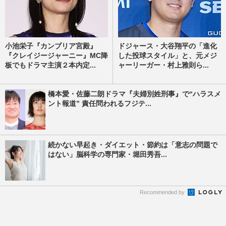
小池栄子『カンブリア宮殿』
ドジャース・大谷翔平の「進化
『クレイジージャーニー』MC降
した投球スタイル」と、元メジ
板でもドラマ主演２本内定...
ャーリーガー・村上雅則ら...
橋本愛・佐藤二朗ドラマ『夫婦別姓刑事』で“ハラスメ
ント報道” 責任問われるフジテ...
続かない早起き・ダイエット・節約は「意志の問題で
はない」脳科学の専門家・堀田秀吾...
Recommended by