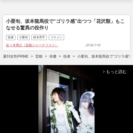
小栗旬、坂本龍馬役で“ゴリラ感”出つつ「花沢類」もこ
なせる驚異の役作り
役者
小栗旬
鈴木亮平
イケメン
佐々木博之（芸能ジャーナリスト）
2018/7/18
週刊女性PRIME
芸能
俳優
役者
小栗旬、坂本龍馬役で“ゴリラ感”
もっと読む
arrow_forward_ios