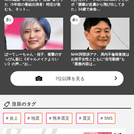
た〈5年前の番組出演者〉特定が進
ポ「腫瘍が皮膚から飛び出してき
むも、ネット…
た」34歳で余命…
ぱーてぃーちゃん・信子、衝撃のす
NHK阿部渉アナ、局内不倫発覚後は
っぴん姿に《ギャルメイクよりい
お相手女性とともに“在宅勤務”も
い》の声…“お…
「業務内容は…
7位以降を見る
注目のタグ
炎上
地震
熊本震災
震災
SNS