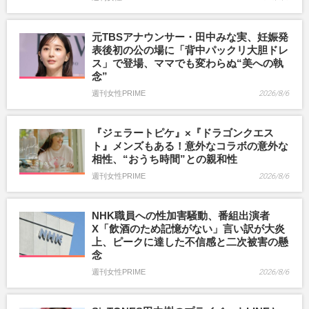
元TBSアナウンサー・田中みな実、妊娠発
表後初の公の場に「背中パックリ大胆ドレ
ス」で登場、ママでも変わらぬ“美への執
念”
週刊女性PRIME
2026/8/6
『ジェラートピケ』×『ドラゴンクエス
ト』メンズもある！意外なコラボの意外な
相性、“おうち時間”との親和性
週刊女性PRIME
2026/8/6
NHK職員への性加害騒動、番組出演者
X「飲酒のため記憶がない」言い訳が大炎
上、ピークに達した不信感と二次被害の懸
念
週刊女性PRIME
2026/8/6