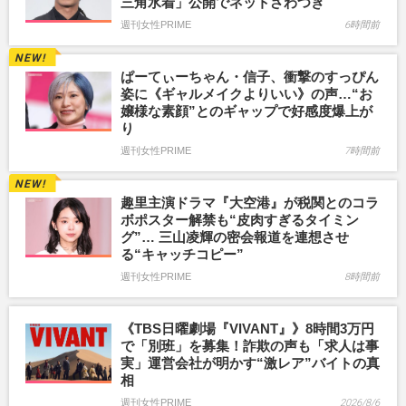
三角水着」公開でネットざわつき
週刊女性PRIME
6時間前
ぱーてぃーちゃん・信子、衝撃のすっぴん
姿に《ギャルメイクよりいい》の声…“お
嬢様な素顔”とのギャップで好感度爆上が
り
週刊女性PRIME
7時間前
趣里主演ドラマ『大空港』が税関とのコラ
ボポスター解禁も“皮肉すぎるタイミン
グ”… 三山凌輝の密会報道を連想させ
る“キャッチコピー”
週刊女性PRIME
8時間前
《TBS日曜劇場『VIVANT』》8時間3万円
で「別班」を募集！詐欺の声も「求人は事
実」運営会社が明かす“激レア”バイトの真
相
週刊女性PRIME
2026/8/6