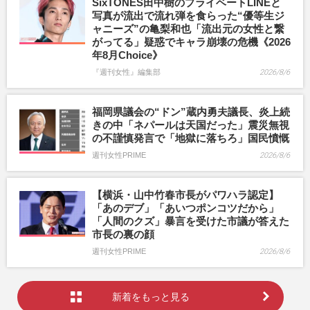
SixTONES田中樹のプライベートLINEと
写真が流出で流れ弾を食らった“優等生ジ
ャニーズ”の亀梨和也「流出元の女性と繋
がってる」疑惑でキャラ崩壊の危機《2026
年8月Choice》
『週刊女性』編集部
2026/8/6
福岡県議会の“ドン”蔵内勇夫議長、炎上続
きの中「ネパールは天国だった」震災無視
の不謹慎発言で「地獄に落ちろ」国民憤慨
週刊女性PRIME
2026/8/6
【横浜・山中竹春市長がパワハラ認定】
「あのデブ」「あいつポンコツだから」
「人間のクズ」暴言を受けた市議が答えた
市長の裏の顔
週刊女性PRIME
2026/8/6
新着をもっと見る