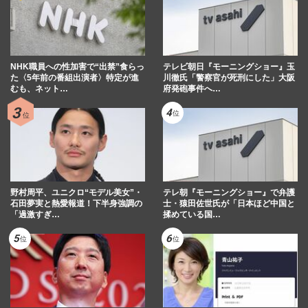
NHK職員への性加害で“出禁”食らっ
テレビ朝日『モーニングショー』玉
た〈5年前の番組出演者〉特定が進
川徹氏「警察官が死刑にした」大阪
むも、ネット…
府発砲事件へ…
野村周平、ユニクロ“モデル美女”・
テレ朝『モーニングショー』で弁護
石田夢実と熱愛報道！下半身強調の
士・猿田佐世氏が「日本ほど中国と
「過激すぎ…
揉めている国…