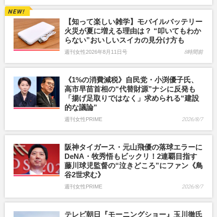
【知って楽しい雑学】モバイルバッテリー
火災が夏に増える理由は？ “叩いてもわか
らない”おいしいスイカの見分け方も
週刊女性2026年8月11日号
8時間前
《1%の消費減税》自民党・小渕優子氏、
高市早苗首相の“代替財源”ナシに反発も
「揚げ足取りではなく」求められる“建設
的な議論”
週刊女性PRIME
2026/8/7
阪神タイガース・元山飛優の落球エラーに
DeNA・牧秀悟もビックリ！2連覇目指す
藤川球児監督の“泣きどころ”にファン《鳥
谷2世求む》
週刊女性PRIME
2026/8/7
テレビ朝日『モーニングショー』玉川徹氏