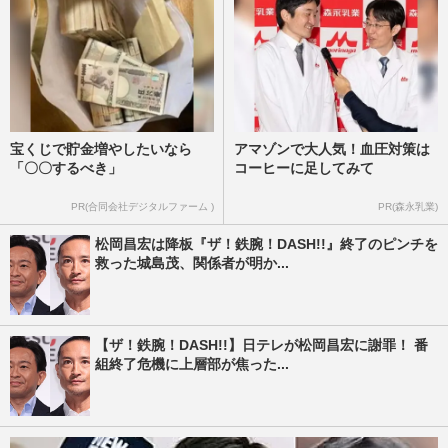
宝くじで貯金増やしたいなら
アマゾンで大人気！血圧対策は
「〇〇するべき」
コーヒーに足してみて
PR(合同会社デジタルファーム )
PR(森永乳業)
松岡昌宏は降板『ザ！鉄腕！DASH!!』終了のピンチを
救った城島茂、関係者が明か...
【ザ！鉄腕！DASH!!】日テレが松岡昌宏に謝罪！ 番
組終了危機に上層部が焦った...