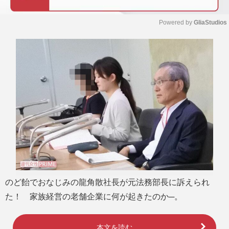
Powered by 
GliaStudios
M
u
t
e
のど飴でおなじみの龍角散社長が元法務部長に訴えられ
た！ 家族経営の老舗企業に何が起きたのか─。
本文を読む