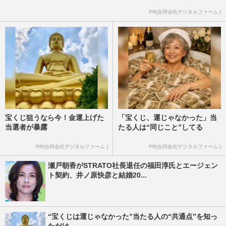
PR(合同会社デジタルファーム )
宝くじ狙うなら今！金運上げた
「宝くじ、運じゃなかった」当
当選者が暴露
たる人は“同じこと”してる
PR(合同会社デジタルファーム )
PR(合同会社デジタルファーム )
瀬戸朝香がSTRATO社長退任の福田淳氏とエージェン
ト契約、井ノ原快彦と結婚20...
“宝くじは運じゃなかった”当たる人の“共通点”を知っ
ただけ