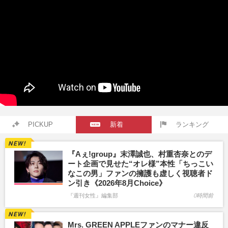
PICKUP
新着
ランキング
『Aぇ!group』末澤誠也、村重杏奈とのデ
ート企画で見せた“オレ様”本性「ちっこい
なこの男」ファンの擁護も虚しく視聴者ド
ン引き《2026年8月Choice》
『週刊女性』編集部
0時間前
Mrs. GREEN APPLEファンのマナー違反