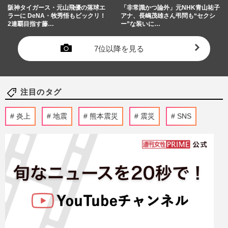
阪神タイガース・元山飛優の落球エ
「非常識かつ論外」元NHK青山祐子
ラーに DeNA・牧秀悟もビックリ！
アナ、長嶋茂雄さん弔問も“セクシ
2連覇目指す藤…
ー”な装いに…
7位以降を見る
注目のタグ
炎上
地震
熊本震災
震災
SNS