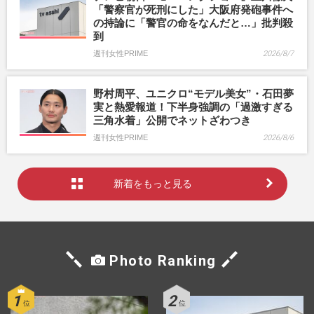
「警察官が死刑にした」大阪府発砲事件へ
の持論に「警官の命をなんだと…」批判殺
到
週刊女性PRIME
2026/8/7
野村周平、ユニクロ“モデル美女”・石田夢
実と熱愛報道！下半身強調の「過激すぎる
三角水着」公開でネットざわつき
週刊女性PRIME
2026/8/6
新着をもっと見る
Photo Ranking