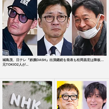
城島茂、日テレ『鉄腕DASH』出演継続を発表も松岡昌宏は降板…
元TOKIO2人が...