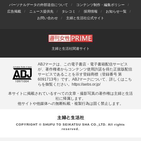
パーソナルデータの外部送信について
コンテンツ制作・編集ポリシー
広告掲載
ニュース提供先
タレコミ
採用情報
お知らせ一覧
お問い合わせ
主婦と生活社公式サイト
主婦と生活社関連サイト
ABJマークは、この電子書店・電子書籍配信サービス
が、著作権者からコンテンツ使用許諾を得た正規版配信
サービスであることを示す登録商標（登録番号 第
6091713号）です。ABJマークについて、詳しくはこち
らを御覧ください。
https://aebs.or.jp/
本サイトに掲載されているすべての⽂章・撮影写真の著作権は主婦と⽣活
社に帰属します。
他サイトや他媒体への無断転載・複製⾏為は固く禁⽌します。
COPYRIGHT © SHUFU TO SEIKATSU SHA CO.,LTD. All rights
reserved.