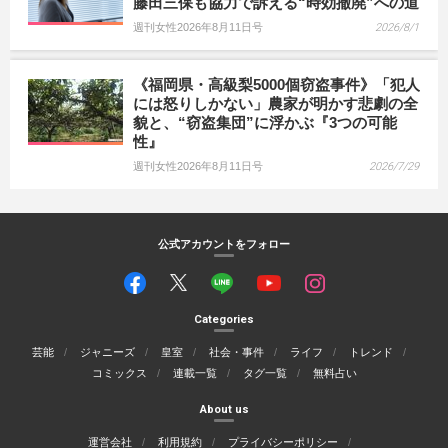
藤田三保も協力で訴える“時効撤廃”への道
週刊女性2026年8月11日号
2026/8/1
《福岡県・高級梨5000個窃盗事件》「犯人
には怒りしかない」農家が明かす悲劇の全
貌と、“窃盗集団”に浮かぶ『3つの可能
性』
週刊女性2026年8月11日号
2026/7/29
公式アカウントをフォロー
Categories
芸能
ジャニーズ
皇室
社会・事件
ライフ
トレンド
コミックス
連載一覧
タグ一覧
無料占い
About us
運営会社
利用規約
プライバシーポリシー