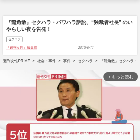
『龍角散』セクハラ・パワハラ訴訟、“独裁者社長” のい
やらしい夜を告発！
セクハラ
『週刊女性』編集部
2019/6/11
週刊女性PRIME
社会・事件
事件
セクハラ
『龍角散』セクハラ・パ
もっと読む
arrow_forward_ios