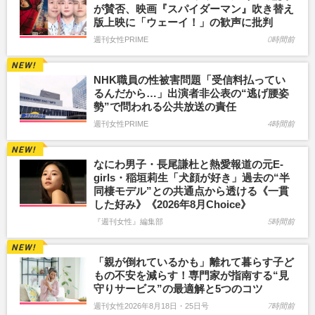
が賛否、映画『スパイダーマン』吹き替え
版上映に「ウェーイ！」の歓声に批判
週刊女性PRIME
0時間前
NHK職員の性被害問題「受信料払ってい
るんだから…」出演者非公表の“逃げ腰姿
勢”で問われる公共放送の責任
週刊女性PRIME
4時間前
なにわ男子・長尾謙杜と熱愛報道の元E-
girls・稲垣莉生「犬顔が好き」過去の“半
同棲モデル”との共通点から透ける《一貫
した好み》《2026年8月Choice》
『週刊女性』編集部
5時間前
「親が倒れているかも」離れて暮らす子ど
もの不安を減らす！専門家が指南する“見
守りサービス”の最適解と5つのコツ
週刊女性2026年8月18日・25日号
7時間前