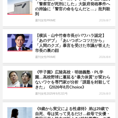
「警察官が死刑にした」大阪府発砲事件へ
の持論に「警官の命をなんだと…」批判殺
到
週刊女性PRIME
2026/8/7
【横浜・山中竹春市長がパワハラ認定】
「あのデブ」「あいつポンコツだから」
「人間のクズ」暴言を受けた市議が答えた
市長の裏の顔
週刊女性PRIME
2026/8/6
《甲子園》広陵高校・明徳義塾・PL学
園…高校野球に蔓延る“暴力体質”が変わら
ないワケを専門家が分析「課題を封殺して
きた」《2026年8月Choice》
週刊女性2025年9月2日号
2026/8/5
《9歳から実父による性虐待》弟は29歳で
自死、母は笑って見るだけ…叔母で女優・