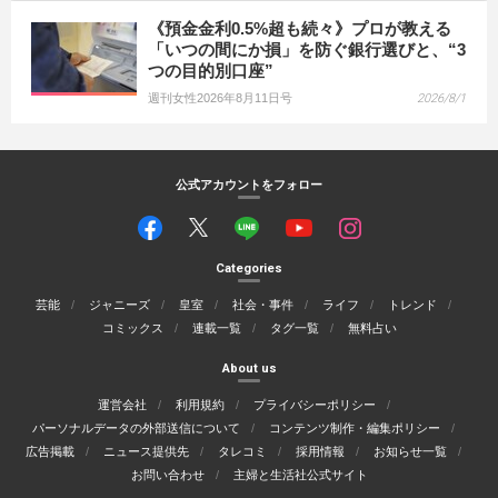
《預金金利0.5%超も続々》プロが教える
「いつの間にか損」を防ぐ銀行選びと、“3
つの目的別口座”
週刊女性2026年8月11日号
2026/8/1
公式アカウントをフォロー
Categories
芸能
ジャニーズ
皇室
社会・事件
ライフ
トレンド
コミックス
連載一覧
タグ一覧
無料占い
About us
運営会社
利用規約
プライバシーポリシー
パーソナルデータの外部送信について
コンテンツ制作・編集ポリシー
広告掲載
ニュース提供先
タレコミ
採用情報
お知らせ一覧
お問い合わせ
主婦と生活社公式サイト