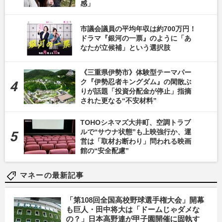
感」
市議会議員の平均年収は約700万円！
ドラマ『銀河の一票』のように「あ
なたが立候補」という選択肢
《三重県伊勢市》体験型テーマパー
ク『伊勢忍者キングダム』の閑散ぶ
りが話題「投資分配金が停止」指摘
された更なる“不安材料”
TOHOシネマズ大井町、空調トラブ
ルで“サウナ状態”も上映強行か、運
営は「取材お断わり」問われる映画
館の“安全配慮”
マネーの最新記事
「第108回全国高校野球選手権大会」開幕
も巨人・田中将大は「ドームじゃダメな
の？」日本高野連が甲子園開催に固執す