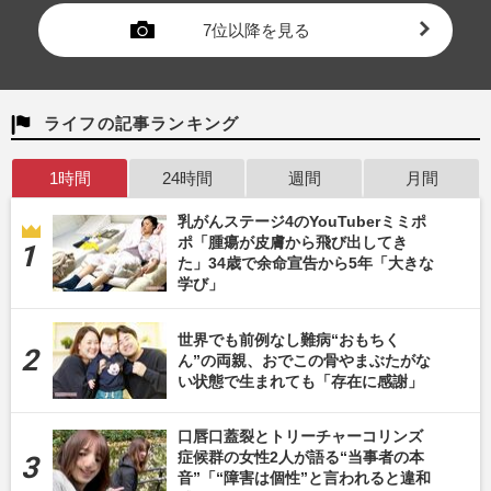
7位以降を見る
ライフの記事ランキング
1時間
24時間
週間
月間
乳がんステージ4のYouTuberミミポ
ポ「腫瘍が皮膚から飛び出してき
た」34歳で余命宣告から5年「大きな
学び」
世界でも前例なし難病“おもちく
ん”の両親、おでこの骨やまぶたがな
い状態で生まれても「存在に感謝」
口唇口蓋裂とトリーチャーコリンズ
症候群の女性2人が語る“当事者の本
音”「“障害は個性”と言われると違和