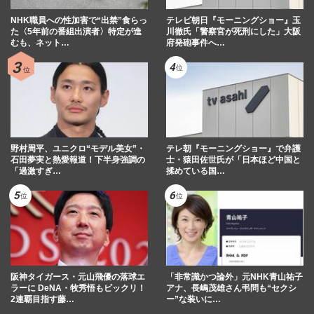
NHK職員への性加害で“出禁”食らっ
テレビ朝日『モーニングショー』玉
た〈5年前の番組出演者〉特定が進
川徹氏「警察官が死刑にした」大阪
むも、ネット…
府発砲事件へ…
野村周平、ユニクロ“モデル美女”・
テレ朝『モーニングショー』で弁護
石田夢実と熱愛報道！下半身強調の
士・猿田佐世氏が「日本ほど中国と
「過激すぎ…
揉めている国…
阪神タイガース・元山飛優の落球エ
「非常識かつ論外」元NHK青山祐子
ラーに DeNA・牧秀悟もビックリ！
アナ、長嶋茂雄さん弔問も“セクシ
2連覇目指す藤…
ー”な装いに…