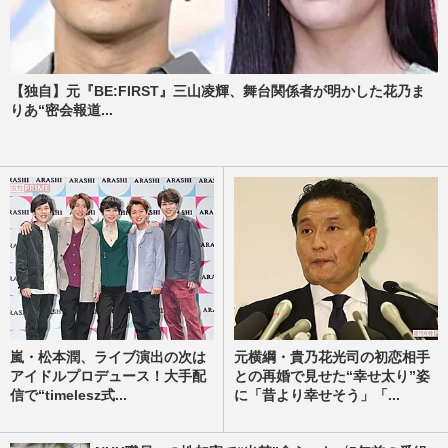
【独自】元『BE:FIRST』三山凌輝、舞台関係者が明かした花乃ま
りあ“密会報道...
嵐・松本潤、ライブ演出の次は
元横綱・貴乃花光司の初恋相手
アイドルプロデュース！大手配
との再婚で見せた“幸せ太り”姿
信で“timelesz式...
に「昔より幸せそう」「...