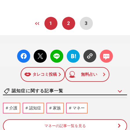
1
2
3
facebo
X ポス
LINE
はてな
コメン
ok い
ト
ブック
ト
いね
マーク
に追加
タレコミ投稿
無料占い
認知症に関する記事一覧
《認知症予防》松平健、高嶋ちさ子、高橋
介護
認知症
家族
マネー
英樹ら「現役バリバリ」有名人が実践す
る“脳スッキリ習慣”を医師…
週刊女性2026年7月21日号
2026/7/12
マネーの記事一覧を見る