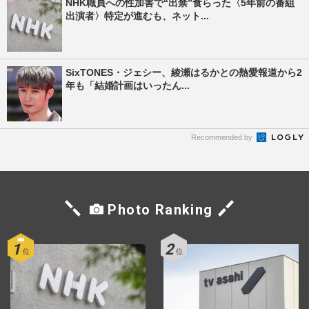
NHK職員への性加害で“出禁”食らった〈5年前の番組
出演者〉特定が進むも、ネット...
SixTONES・ジェシー、綾瀬はるかとの熱愛報道から2
年も「結婚計画はいったん...
Recommended by
Photo Ranking