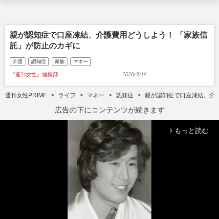
親が認知症で口座凍結、介護費用どうしよう！ 「家族信
託」が防止のカギに
介護
認知症
家族
マネー
『週刊女性』編集部
2020/3/16
週刊女性PRIME
ライフ
マネー
認知症
親が認知症で口座凍結、介
広告の下にコンテンツが続きます
もっと読む
arrow_forward_ios