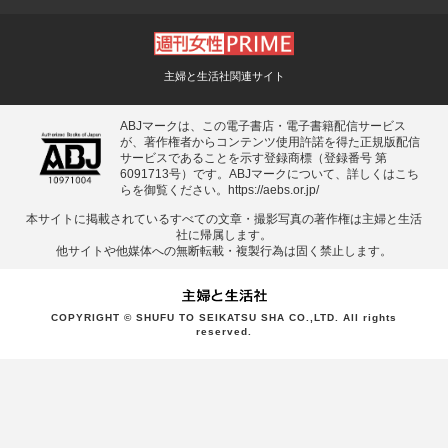
主婦と生活社関連サイト
ABJマークは、この電子書店・電子書籍配信サービス
が、著作権者からコンテンツ使用許諾を得た正規版配信
サービスであることを示す登録商標（登録番号 第
6091713号）です。ABJマークについて、詳しくはこち
らを御覧ください。
https://aebs.or.jp/
本サイトに掲載されているすべての⽂章・撮影写真の著作権は主婦と⽣活
社に帰属します。
他サイトや他媒体への無断転載・複製⾏為は固く禁⽌します。
COPYRIGHT © SHUFU TO SEIKATSU SHA CO.,LTD. All rights
reserved.