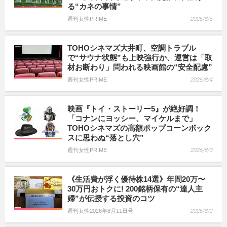
る“カネの事情”
週刊女性PRIME
2026/8/5
TOHOシネマズ大井町、空調トラブル
で“サウナ状態”も上映強行か、運営は「取
材お断わり」問われる映画館の“安全配慮”
週刊女性PRIME
2026/8/4
映画『トイ・ストーリー5』が絶好調！
「コナンにヨッシー、マイケルまで」
TOHOシネマズの高額ポップコーンボック
スに思わぬ“落とし穴”
週刊女性PRIME
2026/8/3
《生活費が浮く優待株14選》年間20万〜
30万円おトクに! 200銘柄保有の“達人主
婦”が伝授する投資のコツ
週刊女性2026年8月11日号
2026/8/2