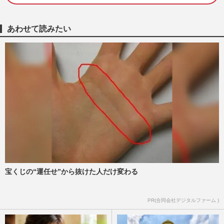
「認知症の改善に手遅れはない」医師が断
言！生活改善で『防げる・遅らせる』時代
あわせて読みたい
へ、おすすめの《6つのメ…
週刊女性2026年6月30日号
2026/6/27
タレント・矢部美穂さん、76歳の母が認知
症で「60個のシューマイ完食」「5分おき
の電話」明かした“介護の…
週刊女性2026年6月23日号
2026/6/14
《親が75歳を過ぎたら要注意》認知症によ
る口座凍結・実家の売却不可…FPが教え
る絶対に備えるべき“5つの…
週刊女性2026年6月2日号
2026/6/6
宝くじの“運任せ”から抜けた人だけ変わる
78歳・蛭子能収の現在…認知症公表から6
PR(合同会社デジタルファーム )
年、週刊誌連載を支えるマネージャーと
の“絆”に「お元気そうで何…