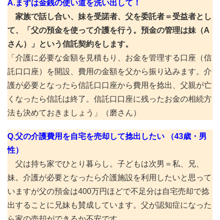
A.まずは金銭の使い道を洗い出して！
家族で話し合い、妹を受諾者、父を委託者＝受益者とし
て、「父の預金を使って介護を行う。預金の管理は妹（A
さん）」という信託契約をします。
「介護に必要な金額を見積もり、お金を管理する口座（信
託口口座）を開設、費用の金額を父から振り込みます。介
護が必要となったら信託口口座から費用を捻出、父親が亡
くなったら信託は終了。信託口口座に残ったお金の相続方
法も決めておきましょう」（磨さん）
Q.父の介護費用を自宅を売却して捻出したい （43歳・男
性）
父は持ち家でひとり暮らし。子どもは次男＝私、兄、
妹。介護が必要となったら介護施設を利用したいと思って
いますが父の預金は400万円ほどで不足分は自宅売却で捻
出することに兄妹も賛成しています。父が認知症になった
ら家の売却ができるか不安です。