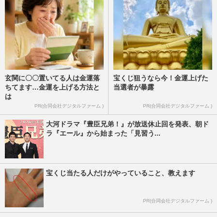
週刊女性PRIME
2026/4/24
玄関に〇〇置いてる人は金運落
宝くじ狙うなら今！金運上げた
ちてます…金運を上げる方法と
当選者が暴露
は
PR(合同会社デジタルファーム )
PR(合同会社デジタルファーム )
大河ドラマ『豊臣兄弟！』が放送休止回を発表、朝ド
ラ『エール』から始まった「見習う...
宝くじ当たる人だけがやっていること、教えます
PR(合同会社デジタルファーム )