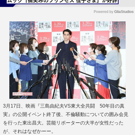
Powered by 
GliaStudios
M
u
t
e
3月17日、映画『三島由紀夫VS東大全共闘 50年目の真
実』の公開イベント終了後、不倫騒動についての囲み会見
を行った東出昌大。芸能リポーターの大半が女性だった
が、それはなぜかーー。