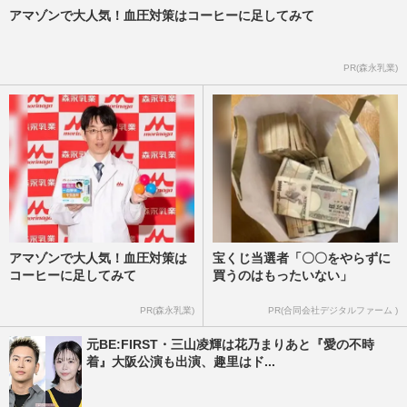
アマゾンで大人気！血圧対策はコーヒーに足してみて
PR(森永乳業)
アマゾンで大人気！血圧対策は
宝くじ当選者「〇〇をやらずに
コーヒーに足してみて
買うのはもったいない」
PR(森永乳業)
PR(合同会社デジタルファーム )
元BE:FIRST・三山凌輝は花乃まりあと『愛の不時
着』大阪公演も出演、趣里はド...