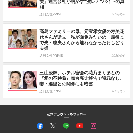
実」運営会社が明かす“激レア”バイトの真
相
週刊女性PRIME
2026/8/6
高島ファミリーの母、元宝塚女優の寿美花
代さんが逝去「私が面倒みたいの」最後ま
で夫・忠夫さんから離れなかったおしどり
夫婦
週刊女性PRIME
2026/8/6
三山凌輝、ホテル密会の花乃まりあとの
『愛の不時着』舞台完走報告で謝罪なし、
妻・趣里との関係にも暗雲
週刊女性PRIME
2026/8/5
公式アカウントをフォロー