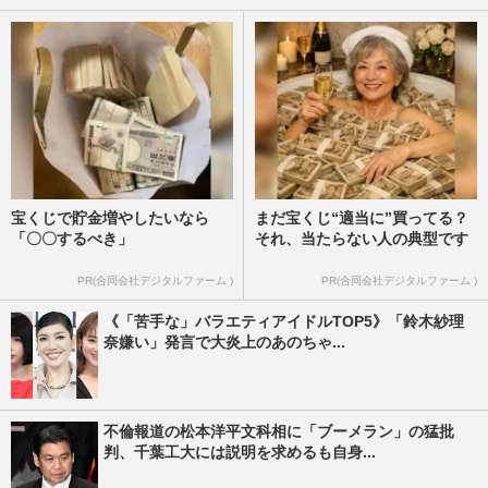
宝くじで貯金増やしたいなら
まだ宝くじ“適当に”買ってる？
「〇〇するべき」
それ、当たらない人の典型です
PR(合同会社デジタルファーム )
PR(合同会社デジタルファーム )
《「苦手な」バラエティアイドルTOP5》「鈴木紗理
奈嫌い」発言で大炎上のあのちゃ...
不倫報道の松本洋平文科相に「ブーメラン」の猛批
判、千葉工大には説明を求めるも自身...