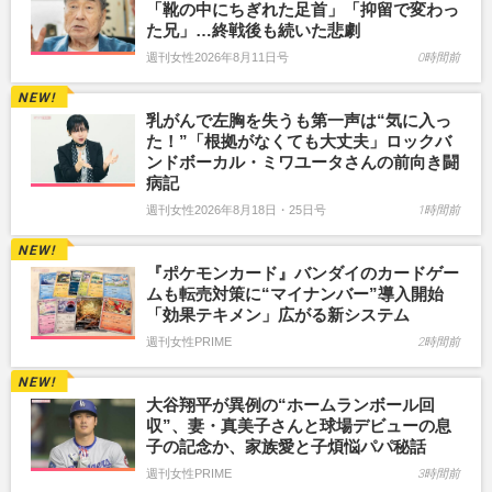
「靴の中にちぎれた足首」「抑留で変わっ
た兄」…終戦後も続いた悲劇
週刊女性2026年8月11日号
0時間前
乳がんで左胸を失うも第一声は“気に入っ
た！”「根拠がなくても大丈夫」ロックバ
ンドボーカル・ミワユータさんの前向き闘
病記
週刊女性2026年8月18日・25日号
1時間前
『ポケモンカード』バンダイのカードゲー
ムも転売対策に“マイナンバー”導入開始
「効果テキメン」広がる新システム
週刊女性PRIME
2時間前
大谷翔平が異例の“ホームランボール回
収”、妻・真美子さんと球場デビューの息
子の記念か、家族愛と子煩悩パパ秘話
週刊女性PRIME
3時間前