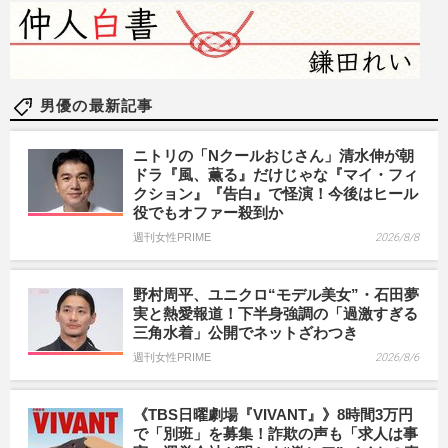
男優の最新記事
ニトリの「Nクールおじさん」清水伸が朝
ドラ『風、薫る』だけじゃな『マイ・フィ
クション』『告白』で怪演！今後はヒール
役でもオファー殺到か
週刊女性PRIME
2026/8/8
野村周平、ユニクロ“モデル美女”・石田夢
実と熱愛報道！下半身強調の「過激すぎる
三角水着」公開でネットざわつき
週刊女性PRIME
2026/8/6
《TBS日曜劇場『VIVANT』》8時間3万円
で「別班」を募集！詐欺の声も「求人は事