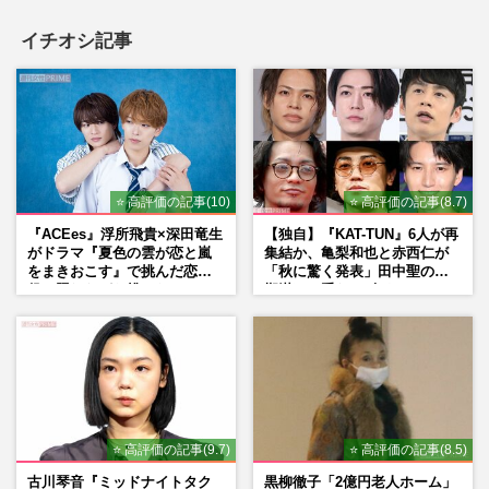
イチオシ記事
⭐ 高評価の記事(10)
⭐ 高評価の記事(8.7)
『ACEes』浮所飛貴×深田竜生
【独自】『KAT-TUN』6人が再
がドラマ『夏色の雲が恋と嵐
集結か、亀梨和也と赤西仁が
をまきおこす』で挑んだ恋人
「秋に驚く発表」田中聖の刑
役、照れながら挑んだキュン
期満了と重なる“匂わせ”では
シーン秘話
ない理由
⭐ 高評価の記事(9.7)
⭐ 高評価の記事(8.5)
古川琴音『ミッドナイトタク
黒柳徹子「2億円老人ホーム」