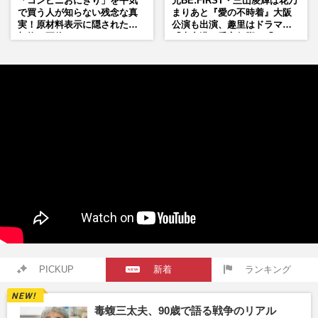
「コンビニおにぎり」を平気
元BE:FIRST・三山凌輝は花乃
で買う人が知らない残念な真
まりあと『愛の不時着』大阪
実！原材料表示に隠された添
公演も出演、趣里はドラマ
加物の正体
『大空港』番宣行脚に「メン
タル強すぎ」の実情
PICKUP
新着
ランキング
毒蝮三太夫、90歳で語る戦争のリアル