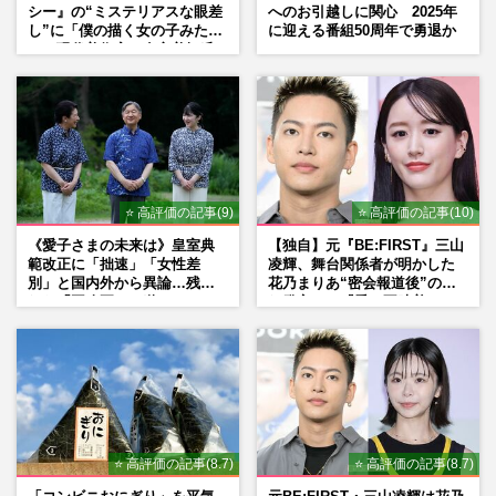
シー』の“ミステリアスな眼差
へのお引越しに関心 2025年
し”に「僕の描く女の子みた
に迎える番組50周年で勇退か
い」現代美術家・奈良美智氏
もSNSで“公認”
⭐ 高評価の記事(9)
⭐ 高評価の記事(10)
《愛子さまの未来は》皇室典
【独自】元『BE:FIRST』三山
範改正に「拙速」「女性差
凌輝、舞台関係者が明かした
別」と国内外から異論…残さ
花乃まりあ“密会報道後”の呆
れた「再改正」の道
れ発言と、『愛の不時着』の
劇場が答えた共演舞台の行方
⭐ 高評価の記事(8.7)
⭐ 高評価の記事(8.7)