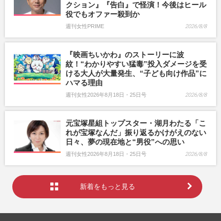
クション』『告白』で怪演！今後はヒール
役でもオファー殺到か
週刊女性PRIME
2026/8/8
『映画ちいかわ』のストーリーに波
紋！“わかりやすい猛毒”投入ダメージを受
ける大人が大量発生、“子ども向け作品”に
ハマる理由
週刊女性2026年8月18日・25日号
2026/8/8
元宝塚星組トップスター・湖月わたる「こ
れが宝塚なんだ」振り返るかけがえのない
日々、夢の現在地と“男役”への思い
週刊女性2026年8月18日・25日号
2026/8/8
新着をもっと見る