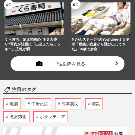
くら寿司、閉店間際の“ネタ大盛
乳がんステージ4のYouTuberミミポ
り”写真が話題に「出会えたらラッ
ポ「腫瘍が皮膚から飛び出してき
キー」広報が明…
た」34歳で余命…
7位以降を見る
注目のタグ
地震
中居正広
熊本震災
震災
滝沢秀明
ボランティア