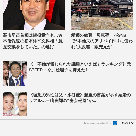
高市早苗首相は続投意向も…W
愛媛の銘菓「母恵夢」がSNS
不倫報道の松本洋平文科相「意
で“不倫夫のアリバイ作りに使わ
見交換をしていた」の逃げ...
れ”大反響…販売元が「...
《「不倫が報じられた議員といえば」ランキング》元
SPEED・今井絵理子を抑えた1...
《理想の男性は父・水谷豊》趣里の言葉が示す結婚の
リアル…三山凌輝の“密会報道”か...
Recommended by