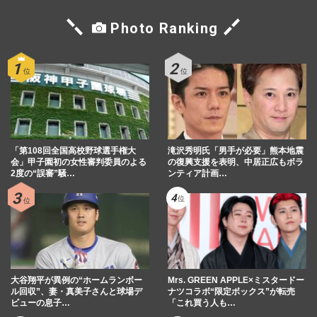
Photo Ranking
「第108回全国高校野球選手権大
滝沢秀明氏「男手が必要」熊本地震
会」甲子園初の女性審判委員のよる
の復興支援を表明、中居正広もボラ
2度の“誤審”騒…
ンティア計画…
大谷翔平が異例の“ホームランボー
Mrs. GREEN APPLE×ミスタードー
ル回収”、妻・真美子さんと球場デ
ナツコラボ“限定ボックス”が転売
ビューの息子…
「これ買う人も…