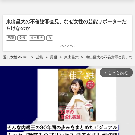
東出昌大の不倫謝罪会見、なぜ女性の芸能リポーターだ
らけなのか
男優
女優
東出昌大
杏
2020/3/18
週刊女性PRIME
芸能
男優
東出昌大
東出昌大の不倫謝罪会見、な
もっと読む
arrow_forward_ios