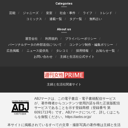
Categories
芸能
ジャニーズ
皇室
社会・事件
ライフ
トレンド
コミックス
連載一覧
タグ一覧
無料占い
About us
運営会社
利用規約
プライバシーポリシー
パーソナルデータの外部送信について
コンテンツ制作・編集ポリシー
広告掲載
ニュース提供先
タレコミ
採用情報
お知らせ一覧
お問い合わせ
主婦と生活社公式サイト
主婦と生活社関連サイト
ABJマークは、この電子書店・電子書籍配信サービス
が、著作権者からコンテンツ使用許諾を得た正規版配信
サービスであることを示す登録商標（登録番号 第
6091713号）です。ABJマークについて、詳しくはこち
らを御覧ください。
https://aebs.or.jp/
本サイトに掲載されているすべての⽂章・撮影写真の著作権は主婦と⽣活