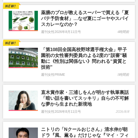
薬膳のプロが教えるスーパーで買える「夏
バテ予防食材」…なぜ夏にゴーヤやスパイ
スカレーなのか？
週刊女性2026年8月11日号
4時間前
「第108回全国高校野球選手権大会」甲子
園初の女性審判委員のよる2度の“誤審”騒
動に《性別は関係ない》問われる“資質と
技術”
週刊女性PRIME
5時間前
直木賞作家・三浦しをんが明かす執筆裏話
「暗い話を書いてスッキリ」自らの不可解
な夢から生まれた新境地
週刊女性2026年8月11日号
2026/8/8
ニトリの「Nクールおじさん」清水伸が朝
ドラ『風、薫る』だけじゃな『マイ・フィ