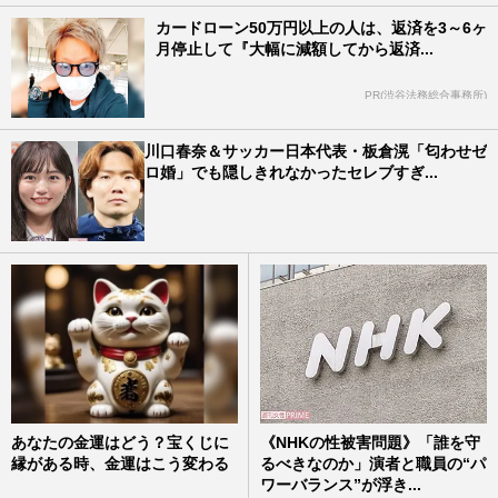
カードローン50万円以上の人は、返済を3～6ヶ
月停止して『大幅に減額してから返済...
PR(渋谷法務総合事務所)
川口春奈＆サッカー日本代表・板倉滉「匂わせゼ
ロ婚」でも隠しきれなかったセレブすぎ...
あなたの金運はどう？宝くじに
《NHKの性被害問題》「誰を守
縁がある時、金運はこう変わる
るべきなのか」演者と職員の“パ
ワーバランス”が浮き...