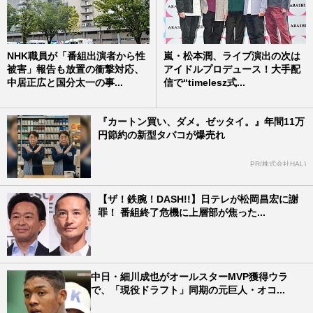
NHK職員が「番組出演者から性
嵐・松本潤、ライブ演出の次は
被害」報告も放置の衝撃対応、
アイドルプロデュース！大手配
中居正広と国分太一の事...
信で“timelesz式...
『カートン買い、ダメ。ゼッタイ。』年間11万
円節約の新型タバコが爆売れ
PR(株式会社HAL)
【ザ！鉄腕！DASH!!】日テレが松岡昌宏に謝
罪！ 番組終了危機に上層部が焦った...
中日・細川成也がオールスターMVP獲得ウラ
で、「現役ドラフト」同期の元巨人・オコ...