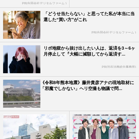
PR(合同会社デジタルファーム )
「どうせ当たらない」と思ってた私が本当に当
選した“買い方”がこれ
PR(合同会社デジタルファーム )
リボ地獄から抜け出したい人は、返済を3～6ヶ
月停止して『大幅に減額してから返済す...
PR(渋谷法務総合事務所)
《令和8年熊本地震》藤井貴彦アナの現地取材に
「邪魔でしかない」ヘリ空撮も物議で問...