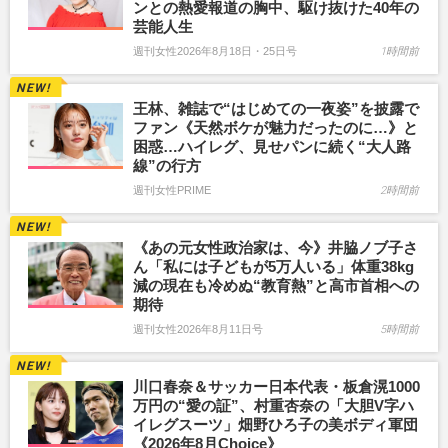
ンとの熱愛報道の胸中、駆け抜けた40年の
芸能人生
週刊女性2026年8月18日・25日号
1時間前
王林、雑誌で“はじめての一夜姿”を披露で
ファン《天然ボケが魅力だったのに…》と
困惑…ハイレグ、見せパンに続く“大人路
線”の行方
週刊女性PRIME
2時間前
《あの元女性政治家は、今》井脇ノブ子さ
ん「私には子どもが5万人いる」体重38kg
減の現在も冷めぬ“教育熱”と高市首相への
期待
週刊女性2026年8月11日号
5時間前
川口春奈＆サッカー日本代表・板倉滉1000
万円の“愛の証”、村重杏奈の「大胆V字ハ
イレグスーツ」畑野ひろ子の美ボディ軍団
《2026年8月Choice》