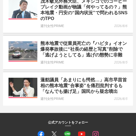
茂木敏充外務大臣、メキシコでのコーヒー
ブレイク動画が物議「何やってるの？」熊
本地震・円安の“国内状況”で問われるSNS
のTPO
週刊女性PRIME
2026/8/6
熊本地震で従業員死亡の『ハビタ』イオン
爆発事故後に“社長の経歴と写真”削除で
「逃げようとしてる」逃げの態勢に非難
週刊女性PRIME
2026/8/5
蓮舫議員「あまりにも愕然…」高市早苗首
相の熊本地震“合掌姿”を痛烈批判するも
「なんでも揚げ足」国民から疑念噴出
週刊女性PRIME
2026/8/5
公式アカウントをフォロー