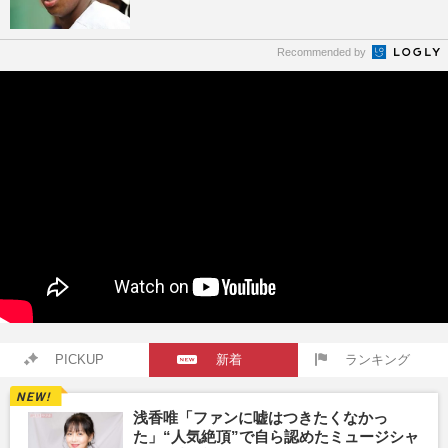
Recommended by
PICKUP
新着
ランキング
浅香唯「ファンに嘘はつきたくなかっ
た」“人気絶頂”で自ら認めたミュージシャ