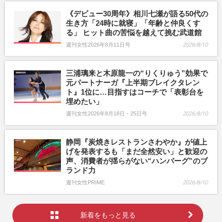
《デビュー30周年》相川七瀬が語る50代の
生き方「24時に就寝」「年齢と仲良くす
る」 ヒット曲の苦悩を越えて挑む武道館
週刊女性2026年8月11日号
2026/8/10
三浦璃来と木原龍一の“りくりゅう”効果で
元パートナーガ『上半期ブレイクタレン
ト』1位に…目指すはコーチで「表彰台を
埋めたい」
週刊女性2026年8月18日・25日号
2026/8/10
静岡『炭焼きレストランさわやか』が値上
げを発表するも「まだ全然安い」と歓迎の
声、消費者が揺らがない“ハンバーグ”のブ
ランド力
週刊女性PRIME
2026/8/10
新着をもっと見る