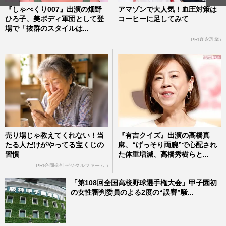
『しゃべくり007』出演の畑野
アマゾンで大人気！血圧対策は
ひろ子、美ボディ軍団として登
コーヒーに足してみて
場で「抜群のスタイルは...
PR(森永乳業)
売り場じゃ教えてくれない！当
『有吉クイズ』出演の高橋真
たる人だけがやってる宝くじの
麻、“げっそり両腕”で心配され
習慣
た体重増減、高橋秀樹らと...
PR(合同会社デジタルファーム )
「第108回全国高校野球選手権大会」甲子園初
の女性審判委員のよる2度の“誤審”騒...