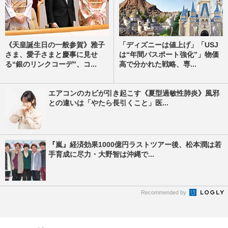
《天皇誕生日の一般参賀》雅子
「ディズニーは値上げ」「USJ
さま、愛子さまと慶事に見せ
は“年間パスポート強化”」物価
る“銀のリンクコーデ”、コ...
高で分かれた戦略、専...
エアコンのカビが引き起こす《夏型過敏性肺炎》風邪
との違いは「やたら長引くこと」医...
『嵐』経済効果1000億円ラストツアー後、松本潤は若
手育成に尽力・大野智は沖縄で...
Recommended by