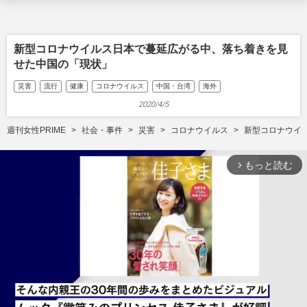
新型コロナウイルス日本で蔓延広がる中、落ち着きを見
せた中国の「現状」
災害
流行
健康
コロナウイルス
中国・台湾
海外
2020/4/5
週刊女性PRIME
社会・事件
災害
コロナウイルス
新型コロナウイ
もっと読む
arrow_forward_ios