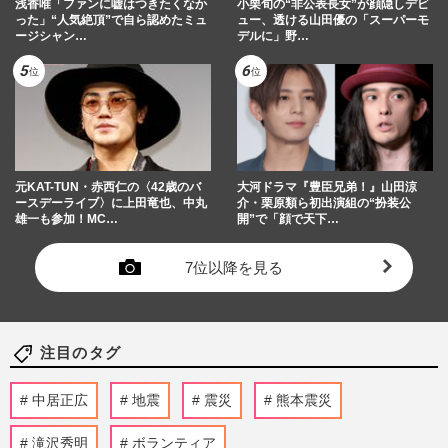
浅香唯「ファンに嘘はつきたくなか
小栗旬の“非公表長女”が顔隠しデビ
った」“人気絶頂”で自ら認めたミュ
ュー、透ける山田優の「スーパーモ
ージシャン…
デルに」野…
元KAT-TUN・赤西仁の〈42歳のバ
大河ドラマ『豊臣兄弟！』山田涼
ースデーライブ〉に上田竜也、中丸
介・栗原類ら初出演組の“扮装公
雄一も参加！MC…
開”で「顔で天下…
7位以降を見る
注目のタグ
中居正広
地震
震災
熊本震災
滝沢秀明
ボランティア