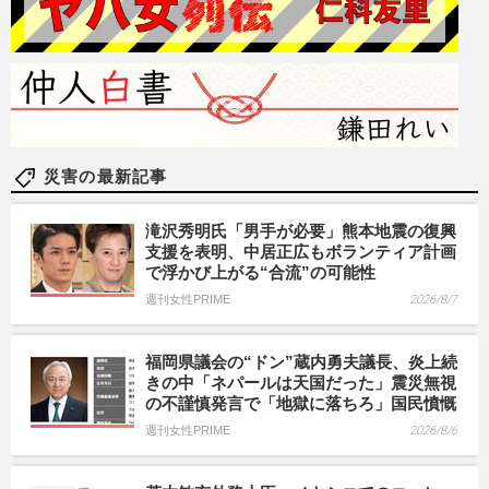
災害の最新記事
滝沢秀明氏「男手が必要」熊本地震の復興
支援を表明、中居正広もボランティア計画
で浮かび上がる“合流”の可能性
週刊女性PRIME
2026/8/7
福岡県議会の“ドン”蔵内勇夫議長、炎上続
きの中「ネパールは天国だった」震災無視
の不謹慎発言で「地獄に落ちろ」国民憤慨
週刊女性PRIME
2026/8/6