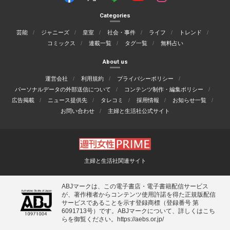
Categories
芸能
ジャニーズ
皇室
社会・事件
ライフ
トレンド
コミックス
連載一覧
タグ一覧
無料占い
About us
運営会社
利用規約
プライバシーポリシー
パーソナルデータの外部送信について
コンテンツ制作・編集ポリシー
広告掲載
ニュース提供先
タレコミ
採用情報
お知らせ一覧
お問い合わせ
主婦と生活社公式サイト
主婦と生活社関連サイト
ABJマークは、この電子書店・電子書籍配信サービス
が、著作権者からコンテンツ使用許諾を得た正規版配信
サービスであることを示す登録商標（登録番号 第
6091713号）です。ABJマークについて、詳しくはこち
らを御覧ください。
https://aebs.or.jp/