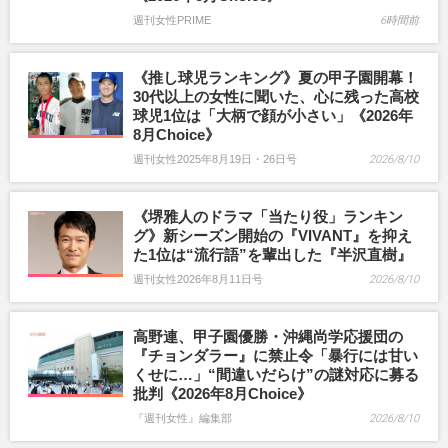
週刊女性PRIME
6時間前
《推し球児ランキング》夏の甲子園開幕！
30代以上の女性に聞いた、心に残った高校
球児1位は「大柄で顔が小さい」《2026年
8月Choice》
週刊女性2025年8月19日・26日号
2026/8/10
《堺雅人のドラマ「当たり役」ランキン
グ》新シーズン開始の『VIVANT』を抑え
た1位は“流行語”を輩出した『半沢直樹』
週刊女性2026年8月11日号
2026/8/10
高野連、甲子園優勝・沖縄尚学応援団の
『チョンダラー』に禁止令「暴行には甘い
くせに…」“間違いだらけ”の謎対応に募る
批判《2026年8月Choice》
『週刊女性』編集部
2026/8/10