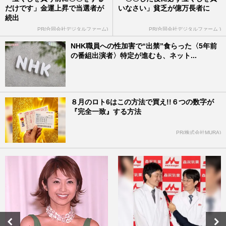
だけです」金運上昇で当選者が
いなさい」貧乏が億万長者に
続出
PR(合同会社デジタルファーム)
PR(合同会社デジタルファーム )
NHK職員への性加害で“出禁”食らった〈5年前
の番組出演者〉特定が進むも、ネット...
８月のロト6はこの方法で買え!!６つの数字が
『完全一致』する方法
PR(株式会社MURA)