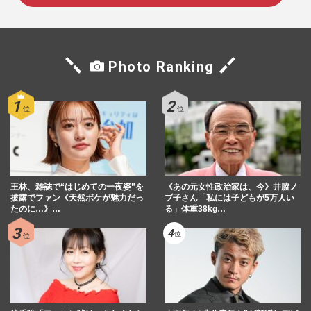
Photo Ranking
王林、雑誌で“はじめての一夜姿”を
《あの元女性政治家は、今》井脇ノ
披露でファン《天然ボケが魅力だっ
ブ子さん「私には子どもが5万人い
たのに…》…
る」体重38kg…