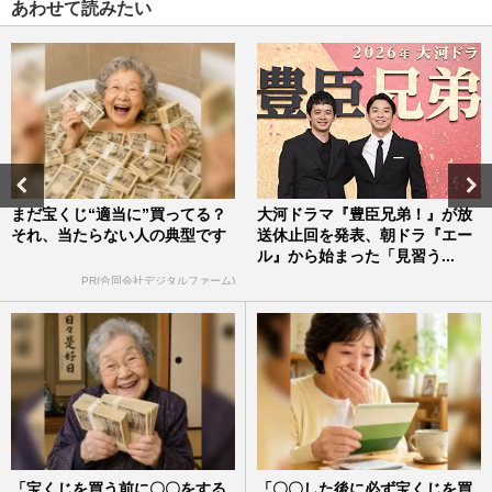
あわせて読みたい
まだ宝くじ“適当に”買ってる？
大河ドラマ『豊臣兄弟！』が放
それ、当たらない人の典型です
送休止回を発表、朝ドラ『エー
ル』から始まった「見習う...
PR(合同会社デジタルファーム)
「宝くじを買う前に〇〇をする
「〇〇した後に必ず宝くじを買