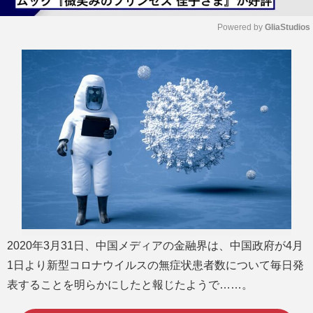
Powered by 
GliaStudios
M
u
t
e
2020年3月31日、中国メディアの金融界は、中国政府が4月
1日より新型コロナウイルスの無症状患者数について毎日発
表することを明らかにしたと報じたようで……。