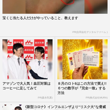
宝くじ当たる人だけがやっていること、教えます
PR(合同会社デジタルファーム )
アマゾンで大人気！血圧対策は
８月のロト6はこの方法で買え!!
コーヒーに足してみて
６つの数字が『完全一致』する
方法
PR(森永乳業)
PR(株式会社MURA)
《新型コロナ》インフルエンザより“リスク大”な脅威