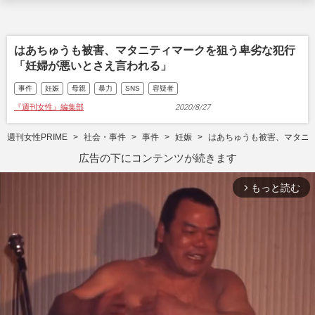
はあちゅうも被害、マタニティマークを狙う卑劣な犯行
「妊婦が悪いとさえ言われる」
事件
妊娠
母親
暴力
SNS
容疑者
『週刊女性』編集部
2020/8/27
週刊女性PRIME
社会・事件
事件
妊娠
はあちゅうも被害、マタニ
広告の下にコンテンツが続きます
もっと読む
arrow_forward_ios