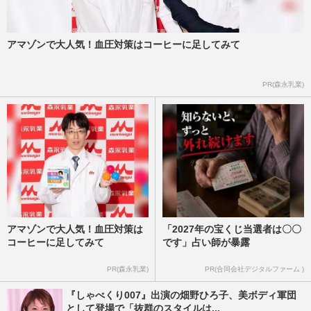
アマゾンで大人気！血圧対策はコーヒーに足してみて
PR(森永乳業)
アマゾンで大人気！血圧対策は
「2027年の宝くじ当選者は〇〇
コーヒーに足してみて
です」占い師が暴露
PR(森永乳業)
PR(合同会社デジタルファーム )
『しゃべくり007』出演の畑野ひろ子、美ボディ軍団
として登場で「抜群のスタイルは...