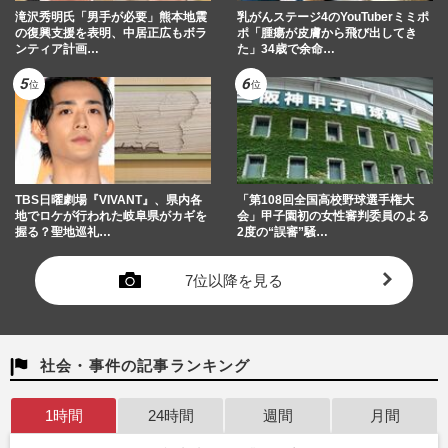
滝沢秀明氏「男手が必要」熊本地震
乳がんステージ4のYouTuberミミポ
の復興支援を表明、中居正広もボラ
ポ「腫瘍が皮膚から飛び出してき
ンティア計画…
た」34歳で余命…
TBS日曜劇場『VIVANT』、県内各
「第108回全国高校野球選手権大
地でロケが行われた岐阜県がカギを
会」甲子園初の女性審判委員のよる
握る？聖地巡礼…
2度の“誤審”騒…
7位以降を見る
社会・事件の記事ランキング
1時間
24時間
週間
月間