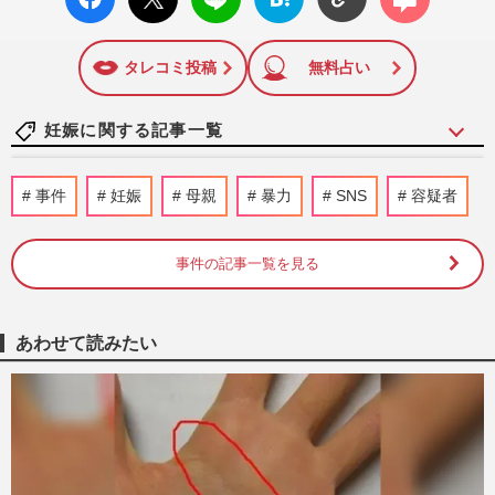
ok い
ト
ブック
ト
いね
マーク
に追加
タレコミ投稿
無料占い
妊娠に関する記事一覧
元TBSアナウンサー・田中みな実、妊娠発
事件
妊娠
母親
暴力
SNS
容疑者
表後初の公の場に「背中パックリ大胆ドレ
ス」で登場、ママでも変わ…
週刊女性PRIME
2026/8/6
事件の記事一覧を見る
山本舞香、妊娠中の“美腹筋＆へそ出し
姿”に「今何カ月?」の声… 〈X削除騒動か
あわせて読みたい
ら半年〉で夫・Hiroと見せ…
週刊女性PRIME
2026/7/31
『BE:FIRST』三山凌輝&趣里、結婚と妊
娠を同時報告も「両親はじめ…」異例コメ
ントで強調する家族の“円満…