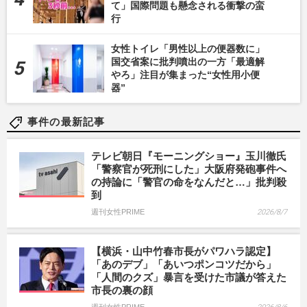
て」国際問題も懸念される衝撃の蛮
行
女性トイレ「男性以上の便器数に」
国交省案に批判噴出の一方「最適解
やろ」注目が集まった“女性用小便
器”
事件の最新記事
テレビ朝日『モーニングショー』玉川徹氏
「警察官が死刑にした」大阪府発砲事件へ
の持論に「警官の命をなんだと…」批判殺
到
週刊女性PRIME
2026/8/7
【横浜・山中竹春市長がパワハラ認定】
「あのデブ」「あいつポンコツだから」
「人間のクズ」暴言を受けた市議が答えた
市長の裏の顔