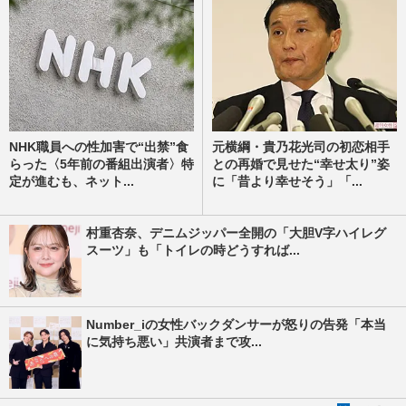
NHK職員への性加害で“出禁”食
元横綱・貴乃花光司の初恋相手
らった〈5年前の番組出演者〉特
との再婚で見せた“幸せ太り”姿
定が進むも、ネット...
に「昔より幸せそう」「...
村重杏奈、デニムジッパー全開の「大胆V字ハイレグ
スーツ」も「トイレの時どうすれば...
Number_iの女性バックダンサーが怒りの告発「本当
に気持ち悪い」共演者まで攻...