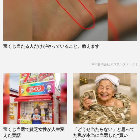
『週刊女性』編集部
2026/7/30
ドジャース・大谷翔平、ゆうちょ銀行のア
ンバサダー就任で“賞”を新設！本人も「選
定に携わる」子どもたち…
週刊女性2026年8月11日号
2026/7/29
宝くじ当たる人だけがやっていること、教えます
ドジャース大谷翔平「野球選手として、あ
PR(合同会社デジタルファーム )
とどれくらいの時間を」32歳の誕生日に
『セイコーウオッチ』から贈…
週刊女性2026年7月28日・8月4日号
2026/7/16
宝くじ当選で貧乏女性が人生変
「どうせ当たらない」と思って
えた実話
た私が本当に当選した“買い