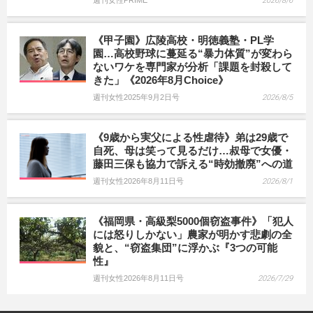
週刊女性PRIME
2026/8/6
《甲子園》広陵高校・明徳義塾・PL学
園…高校野球に蔓延る“暴力体質”が変わら
ないワケを専門家が分析「課題を封殺して
きた」《2026年8月Choice》
週刊女性2025年9月2日号
2026/8/5
《9歳から実父による性虐待》弟は29歳で
自死、母は笑って見るだけ…叔母で女優・
藤田三保も協力で訴える“時効撤廃”への道
週刊女性2026年8月11日号
2026/8/1
《福岡県・高級梨5000個窃盗事件》「犯人
には怒りしかない」農家が明かす悲劇の全
貌と、“窃盗集団”に浮かぶ『3つの可能
性』
週刊女性2026年8月11日号
2026/7/29