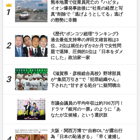
熊本地震で従業員死亡の『ハビタ』
イオン爆発事故後に“社長の経歴と写
真”削除で「逃げようとしてる」逃げ
の態勢に非難
《歴代“ポンコツ総理”ランキング》
過去最低支持率の岸田文雄首相は3
位、2位は就任わずか2か月で女性問
題で退陣、圧倒的1位は「日本をダメ
にした」政治家一家
《滋賀県・彦根総合高校》野球部員
が“集団万引き”で「犯罪組織やん」
下された“甘すぎる処分”に疑問噴出
市議会議員の平均年収は約700万円！
ドラマ『銀河の一票』のように「あ
なたが立候補」という選択肢
大阪・関西万博で“自称OL”が露出行
為「日本の恥過ぎる」「早く逮捕し