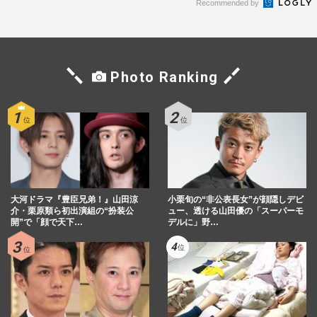
Recommended by
Photo Ranking
大河ドラマ『豊臣兄弟！』山田涼
小栗旬の“非公表長女”が顔隠しデビ
介・栗原類ら初出演組の“扮装公
ュー、透ける山田優の「スーパーモ
開”で「顔で天下…
デルに」野…