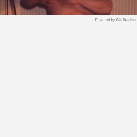
Powered by 
GliaStudios
M
u
t
e