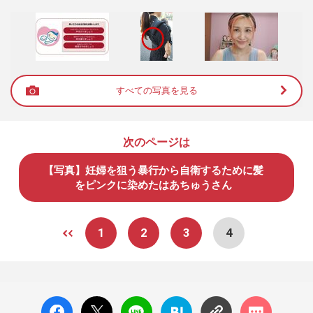
すべての写真を見る
次のページは
【写真】妊婦を狙う暴行から自衛するために髪
をピンクに染めたはあちゅうさん
1
2
3
4
facebo
X ポス
LINE
はてな
コメン