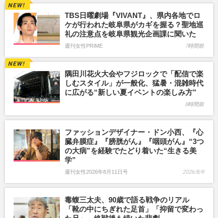
TBS日曜劇場『VIVANT』、県内各地でロ
ケが行われた岐阜県がカギを握る？聖地巡
礼の注意点を岐阜県観光企画課に聞いた
週刊女性PRIME
7時間前
隅田川花火大会やフジロックで「配信で楽
しむスタイル」が一般化、猛暑・混雑時代
に広がる“新しい夏イベントの楽しみ方”
8時間前
ファッションデザイナー・ドン小西、『心
臓弁膜症』『膀胱がん』『咽頭がん』“3つ
の大病”を経験でたどり着いた“生きる美
学”
週刊女性2026年8月11日号
2026/8/9
毒蝮三太夫、90歳で語る戦争のリアル
「靴の中にちぎれた足首」「抑留で変わっ