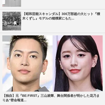
【昭和芸能スキャンダル】300万部超の大ヒット『積
木くずし』モデルの穂積家にもた...
【独自】元『BE:FIRST』三山凌輝、舞台関係者が明かした花乃ま
りあ“密会報道...