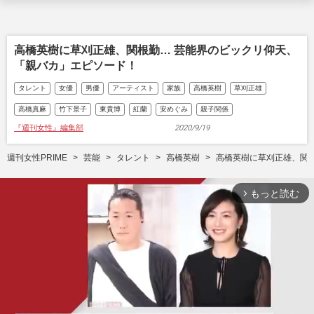
高橋英樹に草刈正雄、関根勤… 芸能界のビックリ仰天、
「親バカ」エピソード！
タレント
女優
男優
アーティスト
家族
高橋英樹
草刈正雄
高橋真麻
竹下景子
東貴博
紅蘭
安めぐみ
親子関係
『週刊女性』編集部
2020/9/19
週刊女性PRIME
芸能
タレント
高橋英樹
高橋英樹に草刈正雄、関
もっと読む
arrow_forward_ios