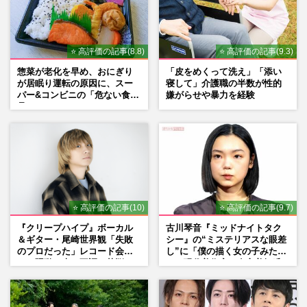
⭐ 高評価の記事(8.8)
⭐ 高評価の記事(9.3)
惣菜が老化を早め、おにぎり
「皮をめくって洗え」「添い
が居眠り運転の原因に、スー
寝して」介護職の半数が性的
パー&コンビニの「危ない食
嫌がらせや暴力を経験
品」
⭐ 高評価の記事(10)
⭐ 高評価の記事(9.7)
『クリープハイプ』ボーカル
古川琴音『ミッドナイトタク
＆ギター・尾崎世界観「失敗
シー』の“ミステリアスな眼差
のプロだった」レコード会社
し”に「僕の描く女の子みた
との騒動、声の不調…苦悩の
い」現代美術家・奈良美智氏
先で見つけた“今”
もSNSで“公認”