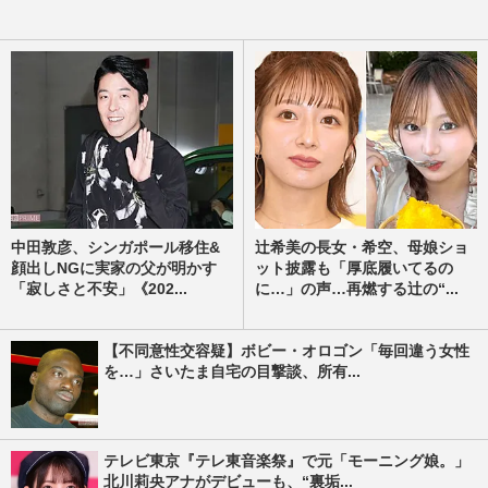
中田敦彦、シンガポール移住&
辻希美の長女・希空、母娘ショ
顔出しNGに実家の父が明かす
ット披露も「厚底履いてるの
「寂しさと不安」《202...
に…」の声…再燃する辻の“...
【不同意性交容疑】ボビー・オロゴン「毎回違う女性
を…」さいたま自宅の目撃談、所有...
テレビ東京『テレ東音楽祭』で元「モーニング娘。」
北川莉央アナがデビューも、“裏垢...