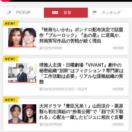
PICKUP
新着
ランキング
『映画ちいかわ』ボンドロ配布決定で話題
作『ブルーロック』『あの星』に逆風か、
邦画実写作品の苦戦が続く理由
週刊女性PRIME
5時間前
堺雅人主演・日曜劇場『VIVANT』劇中の
秘密組織“別班”はフィクション？専門家は
「工作活動は必要」リアルな諜報組織の実
態
週刊女性2026年8月18日・25日号
6時間前
大河ドラマ『豊臣兄弟！』山田涼介・栗原
類ら初出演組の“扮装公開”で「顔で天下取
れる」心配を一蹴したビジュに相次ぐ反響
週刊女性PRIME
6時間前