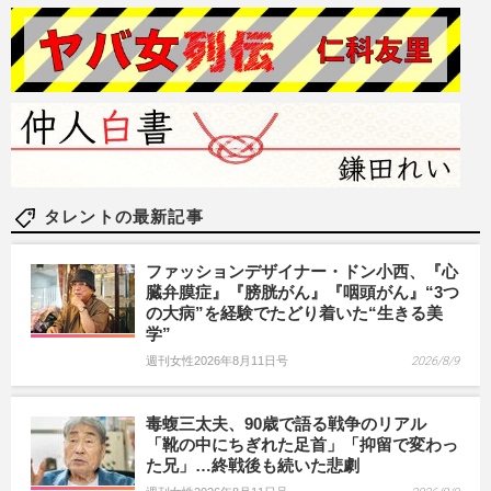
タレントの最新記事
ファッションデザイナー・ドン小西、『心
臓弁膜症』『膀胱がん』『咽頭がん』“3つ
の大病”を経験でたどり着いた“生きる美
学”
週刊女性2026年8月11日号
2026/8/9
毒蝮三太夫、90歳で語る戦争のリアル
「靴の中にちぎれた足首」「抑留で変わっ
た兄」…終戦後も続いた悲劇