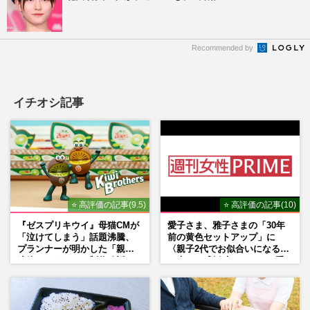
Recommended by
イチオシ記事
⭐ 高評価の記事(9.5)
⭐ 高評価の記事(10)
『ゼスプリキウイ』母猫CMが
愛子さま、雅子さまの「30年
「泣けてしまう」話題沸騰、
前の黄色セットアップ」に
プランナーが明かした「親に
〈親子2代でお似合いになる〉
連絡したくなる」制作秘話
の声、ご成婚時のドレスも手
がけた森英恵さんとの絆