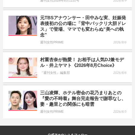
週刊女性2026年8月11日号
2026/8/9
元TBSアナウンサー・田中みな実、妊娠発
表後初の公の場に「背中パックリ大胆ドレ
ス」で登場、ママでも変わらぬ“美への執
念”
週刊女性PRIME
2026/8/6
村重杏奈が熱愛！ お相手は人気DJ兼モデ
ル・井上ヤマト《2026年8月Choice》
『週刊女性』編集部
2026/8/6
三山凌輝、ホテル密会の花乃まりあとの
『愛の不時着』舞台完走報告で謝罪なし、
妻・趣里との関係にも暗雲
週刊女性PRIME
2026/8/5