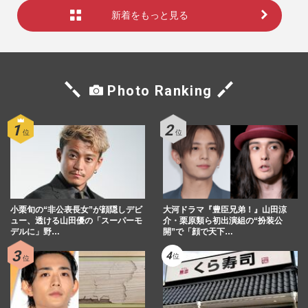
新着をもっと見る
Photo Ranking
小栗旬の“非公表長女”が顔隠しデビ
大河ドラマ『豊臣兄弟！』山田涼
ュー、透ける山田優の「スーパーモ
介・栗原類ら初出演組の“扮装公
デルに」野…
開”で「顔で天下…