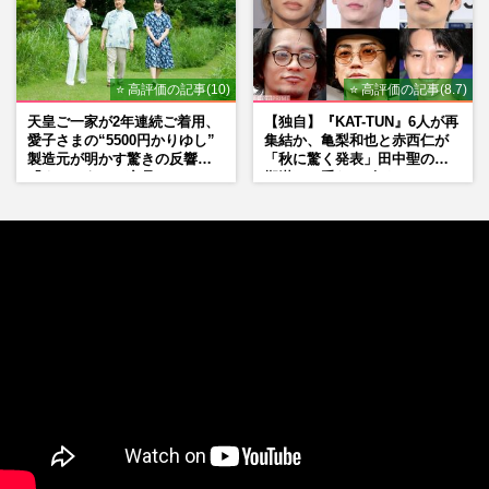
⭐ 高評価の記事(10)
⭐ 高評価の記事(8.7)
天皇ご一家が2年連続ご着用、
【独自】『KAT-TUN』6人が再
愛子さまの“5500円かりゆし”
集結か、亀梨和也と赤西仁が
製造元が明かす驚きの反響
「秋に驚く発表」田中聖の刑
「まさかうちの商品とは…」
期満了と重なる“匂わせ”では
ない理由