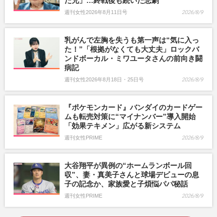
た兄」…終戦後も続いた悲劇
週刊女性2026年8月11日号
2026/8/9
乳がんで左胸を失うも第一声は“気に入っ
た！”「根拠がなくても大丈夫」ロックバ
ンドボーカル・ミワユータさんの前向き闘
病記
週刊女性2026年8月18日・25日号
2026/8/9
『ポケモンカード』バンダイのカードゲー
ムも転売対策に“マイナンバー”導入開始
「効果テキメン」広がる新システム
週刊女性PRIME
2026/8/9
大谷翔平が異例の“ホームランボール回
収”、妻・真美子さんと球場デビューの息
子の記念か、家族愛と子煩悩パパ秘話
週刊女性PRIME
2026/8/9