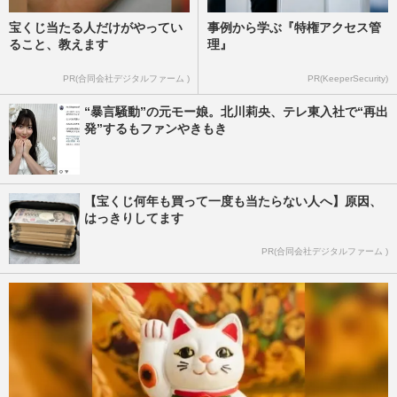
宝くじ当たる人だけがやってい
事例から学ぶ『特権アクセス管
ること、教えます
理』
PR(合同会社デジタルファーム )
PR(KeeperSecurity)
“暴言騒動”の元モー娘。北川莉央、テレ東入社で“再出
発”するもファンやきもき
【宝くじ何年も買って一度も当たらない人へ】原因、
はっきりしてます
PR(合同会社デジタルファーム )