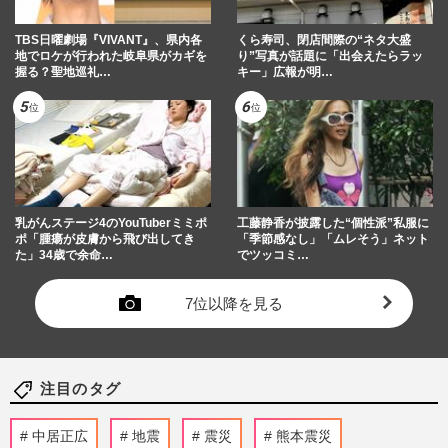
TBS日曜劇場『VIVANT』、県内各
くら寿司、閉店間際の“ネタ大盛
地でロケが行われた岐阜県がカギを
り”写真が話題に「出会えたらラッ
握る？聖地巡礼…
キー」広報が明…
乳がんステージ4のYouTuberミミポ
工藤静香が披露した“個性派”私服に
ポ「腫瘍が皮膚から飛び出してき
「季節感なし」「ムレそう」ネット
た」34歳で余命…
でツッコミ…
7位以降を見る
注目のタグ
中居正広
地震
震災
熊本震災