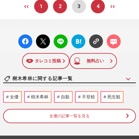
1
2
3
4
facebo
X ポス
LINE
はてな
コメン
ok い
ト
ブック
ト
いね
マーク
に追加
タレコミ投稿
無料占い
樹木希林に関する記事一覧
本木雅弘「丸刈りで直談判」「OK出ても
女優
樹木希林
自殺
不登校
死生観
再撮影」…『シブがき隊』から“唯一無二
の俳優”に知らしめた“5人…
週刊女性2026年6月30日号
2026/6/18
女優の記事一覧を見る
いつの時代も必ず存在する“不思議ちゃん
キャラ”、流れを変えたお笑い、いじられ