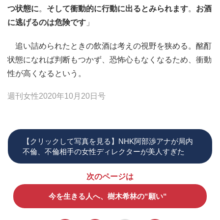
つ状態に
。
そして衝動的に行動に出るとみられます
。
お酒
に逃げるのは危険です
」
追い詰められたときの飲酒は考えの視野を狭める。酩酊
状態になれば判断もつかず、恐怖心もなくなるため、衝動
性が高くなるという。
週刊女性2020年10月20日号
【クリックして写真を見る】NHK阿部渉アナが局内
不倫、不倫相手の女性ディレクターが美人すぎた
次のページは
今を生きる人へ、樹木希林の“願い“