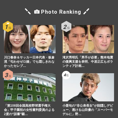
役の成功者、アイドルから…
週刊女性2023年4月11日号
2023/3/31
Photo Ranking
『ピップエレキバン』誕生50年！CM出演
の樹木希林さんとの絆と、現代人の肩こり
に合わせた商品進化
週刊女性2022年3月1日号
2022/2/19
内田也哉子、樹木希林さんに激似CMが話
川口春奈＆サッカー日本代表・板倉
滝沢秀明氏「男手が必要」熊本地震
題！ 「あまりに似ていた」舞台ウラ
滉「匂わせゼロ婚」でも隠しきれな
の復興支援を表明、中居正広もボラ
かったセレブ…
ンティア計画…
週刊女性2021年2月9日号
2021/1/26
樹木希林さん、家族・30年来の知人らが語
る「それぞれの三回忌」
週刊女性2020年9月22日号
2020/9/11
「第108回全国高校野球選手権大
小栗旬の“非公表長女”が顔隠しデビ
会」甲子園初の女性審判委員のよる
ュー、透ける山田優の「スーパーモ
2度の“誤審”騒…
デルに」野…