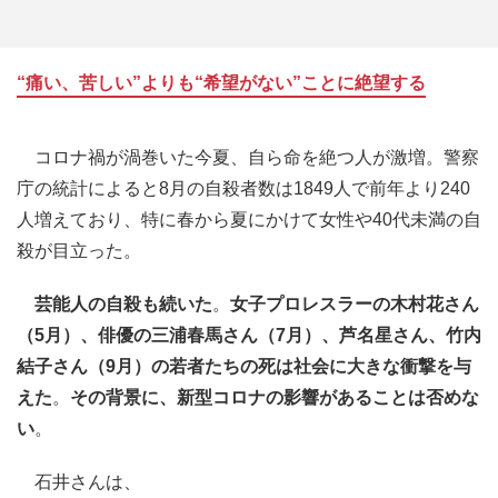
“痛い、苦しい”よりも“希望がない”ことに絶望する
コロナ禍が渦巻いた今夏、自ら命を絶つ人が激増。警察
庁の統計によると8月の自殺者数は1849人で前年より240
人増えており、特に春から夏にかけて女性や40代未満の自
殺が目立った。
芸能人の自殺も続いた
。
女子プロレスラーの木村花さん
（5月）、俳優の三浦春馬さん（7月）、芦名星さん、竹内
結子さん（9月）の若者たちの死は社会に大きな衝撃を与
えた
。
その背景に、新型コロナの影響があることは否めな
い
。
石井さんは、