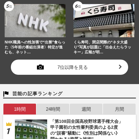
NHK職員への性加害で“出禁”食らっ
くら寿司、閉店間際の“ネタ大盛
た〈5年前の番組出演者〉特定が進
り”写真が話題に「出会えたらラッ
むも、ネット…
キー」広報が明…
7位以降を見る
芸能の記事ランキング
1時間
24時間
週間
月間
「第108回全国高校野球選手権大会」
甲子園初の女性審判委員のよる2度
の“誤審”騒動に《性別は関係ない》