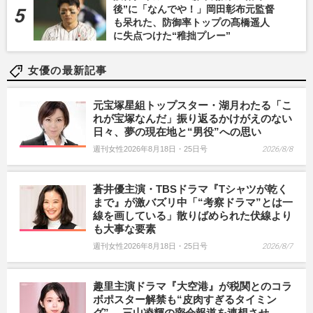
後”に「なんでや！」岡田彰布元監督
も呆れた、防御率トップの髙橋遥人
に失点つけた“稚拙プレー”
女優の最新記事
元宝塚星組トップスター・湖月わたる「こ
れが宝塚なんだ」振り返るかけがえのない
日々、夢の現在地と“男役”への思い
週刊女性2026年8月18日・25日号
2026/8/8
蒼井優主演・TBSドラマ『Tシャツが乾く
まで』が激バズリ中「“考察ドラマ”とは一
線を画している」散りばめられた伏線より
も大事な要素
週刊女性2026年8月18日・25日号
2026/8/7
趣里主演ドラマ『大空港』が税関とのコラ
ボポスター解禁も“皮肉すぎるタイミン
グ”… 三山凌輝の密会報道を連想させ