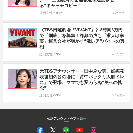
る“キャッチコピー”
週刊女性PRIME
2026/8/6
《TBS日曜劇場『VIVANT』》8時間3万円
で「別班」を募集！詐欺の声も「求人は事
実」運営会社が明かす“激レア”バイトの真
相
週刊女性PRIME
2026/8/6
元TBSアナウンサー・田中みな実、妊娠発
表後初の公の場に「背中パックリ大胆ドレ
ス」で登場、ママでも変わらぬ“美への執
念”
週刊女性PRIME
2026/8/6
公式アカウントをフォロー