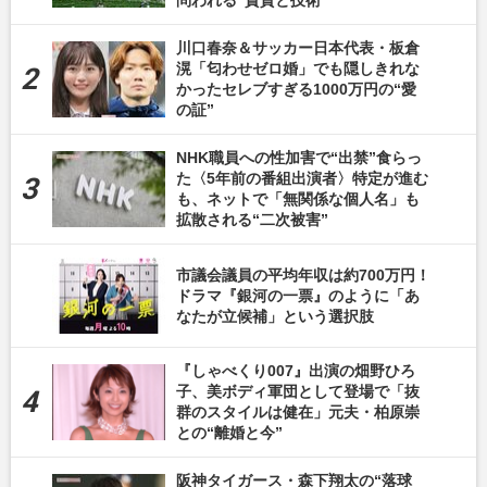
問われる“資質と技術”
川口春奈＆サッカー日本代表・板倉
滉「匂わせゼロ婚」でも隠しきれな
かったセレブすぎる1000万円の“愛
の証”
NHK職員への性加害で“出禁”食らっ
た〈5年前の番組出演者〉特定が進む
も、ネットで「無関係な個人名」も
拡散される“二次被害”
市議会議員の平均年収は約700万円！
ドラマ『銀河の一票』のように「あ
なたが立候補」という選択肢
『しゃべくり007』出演の畑野ひろ
子、美ボディ軍団として登場で「抜
群のスタイルは健在」元夫・柏原崇
との“離婚と今”
阪神タイガース・森下翔太の“落球