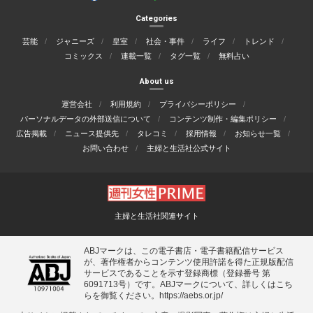
Categories
芸能
ジャニーズ
皇室
社会・事件
ライフ
トレンド
コミックス
連載一覧
タグ一覧
無料占い
About us
運営会社
利用規約
プライバシーポリシー
パーソナルデータの外部送信について
コンテンツ制作・編集ポリシー
広告掲載
ニュース提供先
タレコミ
採用情報
お知らせ一覧
お問い合わせ
主婦と生活社公式サイト
主婦と生活社関連サイト
ABJマークは、この電子書店・電子書籍配信サービス
が、著作権者からコンテンツ使用許諾を得た正規版配信
サービスであることを示す登録商標（登録番号 第
6091713号）です。ABJマークについて、詳しくはこち
らを御覧ください。
https://aebs.or.jp/