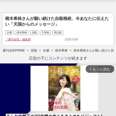
樹木希林さんが願い続けた自殺根絶、今あなたに伝えた
い「天国からのメッセージ」
女優
樹木希林
自殺
不登校
死生観
『週刊女性』編集部
2020/10/8
週刊女性PRIME
芸能
女優
樹木希林
樹木希林さんが願い続けた自
広告の下にコンテンツが続きます
もっと読む
arrow_forward_ios