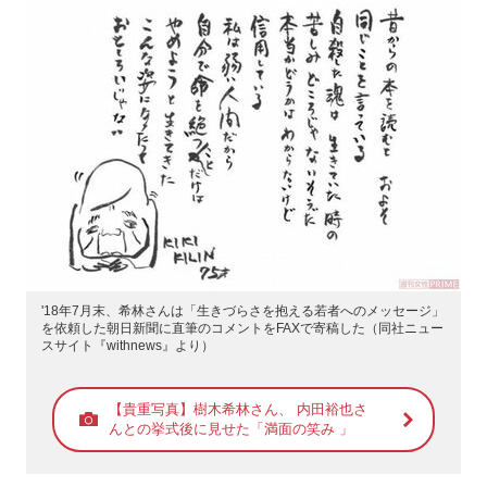
'18年7月末、希林さんは「生きづらさを抱える若者へのメッセージ」
を依頼した朝日新聞に直筆のコメントをFAXで寄稿した（同社ニュー
スサイト『withnews』より）
【貴重写真】樹木希林さん、 内田裕也さ
んとの挙式後に見せた「満面の笑み 」