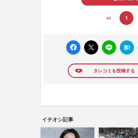
1
faceboo
X ポス
LINE
はてな
k いい
ト
ブック
ね
マーク
に追加
タレコミを投稿する
イチオシ記事