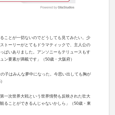
Powered by 
GliaStudios
M
u
t
ることが一切ないのでどうしても見てみたい。少
e
ストーリーがとてもドラマティックで、主人公の
っぱいありました。アンソニーもテリュースもす
ュン要素が満載です」（50歳・大阪府）
女の子はみんな夢中になった。今思い出しても胸が
都）
第一次世界大戦という世界情勢も反映された壮大
観ることができるんじゃないかしら」（50歳・東