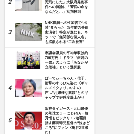
死刑にした」大阪府発砲事
件への持論に「警官の命を
なんだと…」批判殺到
NHK職員への性加害で“出
禁”食らった〈5年前の番組
出演者〉特定が進むも、ネ
ットで「無関係な個人名」
も拡散される“二次被害”
市議会議員の平均年収は約
700万円！ ドラマ『銀河の
一票』のように「あなたが
立候補」という選択肢
ぱーてぃーちゃん・信子、
衝撃のすっぴん姿に《ギャ
ルメイクよりいい》の
声…“お嬢様な素顔”とのギ
ャップで好感度爆上がり
阪神タイガース・元山飛優
の落球エラーに DeNA・牧
秀悟もビックリ！2連覇目
指す藤川球児監督の“泣きど
ころ”にファン《鳥谷2世求
む》