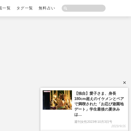
載一覧
タグ一覧
無料占い
×
【独自】愛子さま、身長
180cm超えのイケメンとペア
で満喫された「お忍び遊園地
デート」学生最後の夏休み
は…
週刊女性2023年10月3日号
2023/9/20