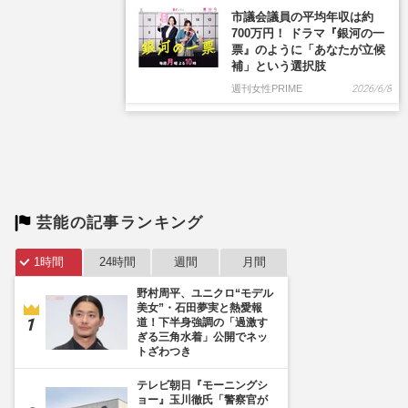
市議会議員の平均年収は約
700万円！ ドラマ『銀河の一
票』のように「あなたが立候
補」という選択肢
週刊女性PRIME
2026/6/8
芸能の記事ランキング
1時間
24時間
週間
月間
野村周平、ユニクロ“モデル
美女”・石田夢実と熱愛報
道！下半身強調の「過激す
ぎる三角水着」公開でネッ
トざわつき
テレビ朝日『モーニングシ
ョー』玉川徹氏「警察官が