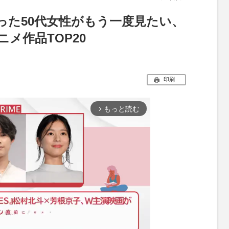
った50代女性がもう一度見たい、
メ作品TOP20
印刷
もっと読む
arrow_forward_ios