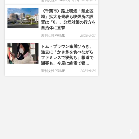
週刊女性2024年7月9日号
2024/6/25
《千葉市》路上喫煙「禁止区
域」拡大を発表も喫煙所の設
置は「0」、分煙対策の行方を
自治体に直撃
週刊女性PRIME
2026/5/27
トム・ブラウン布川ひろき、
過去に「かき氷を食べながら
ファミレスで寝落ち」報道で
謝罪も、今度は終電で寝…
週刊女性PRIME
2023/6/29