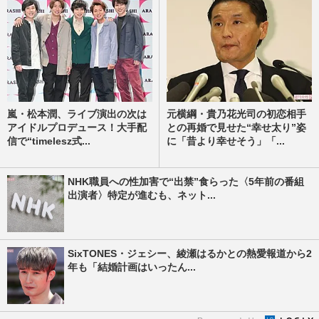
嵐・松本潤、ライブ演出の次は
元横綱・貴乃花光司の初恋相手
アイドルプロデュース！大手配
との再婚で見せた“幸せ太り”姿
信で“timelesz式...
に「昔より幸せそう」「...
NHK職員への性加害で“出禁”食らった〈5年前の番組
出演者〉特定が進むも、ネット...
SixTONES・ジェシー、綾瀬はるかとの熱愛報道から2
年も「結婚計画はいったん...