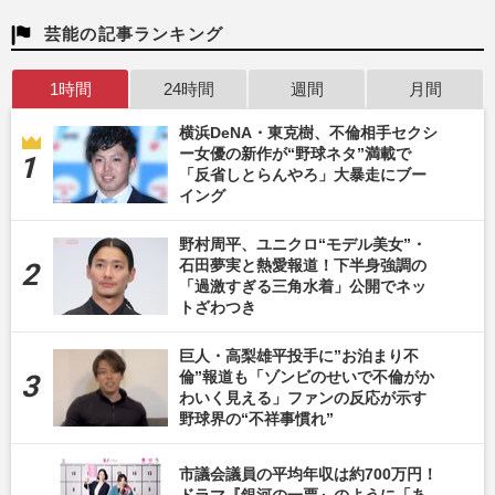
芸能の記事ランキング
1時間
24時間
週間
月間
横浜DeNA・東克樹、不倫相手セクシ
ー女優の新作が“野球ネタ”満載で
「反省しとらんやろ」大暴走にブー
イング
野村周平、ユニクロ“モデル美女”・
石田夢実と熱愛報道！下半身強調の
「過激すぎる三角水着」公開でネッ
トざわつき
巨人・高梨雄平投手に”お泊まり不
倫”報道も「ゾンビのせいで不倫がか
わいく見える」ファンの反応が示す
野球界の“不祥事慣れ”
市議会議員の平均年収は約700万円！