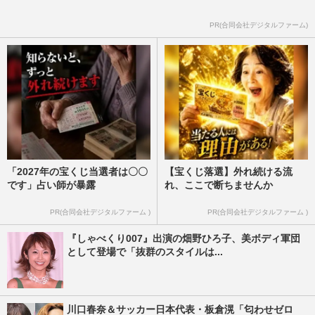
PR(合同会社デジタルファーム)
「2027年の宝くじ当選者は〇〇
【宝くじ落選】外れ続ける流
です」占い師が暴露
れ、ここで断ちませんか
PR(合同会社デジタルファーム )
PR(合同会社デジタルファーム )
『しゃべくり007』出演の畑野ひろ子、美ボディ軍団
として登場で「抜群のスタイルは...
川口春奈＆サッカー日本代表・板倉滉「匂わせゼロ