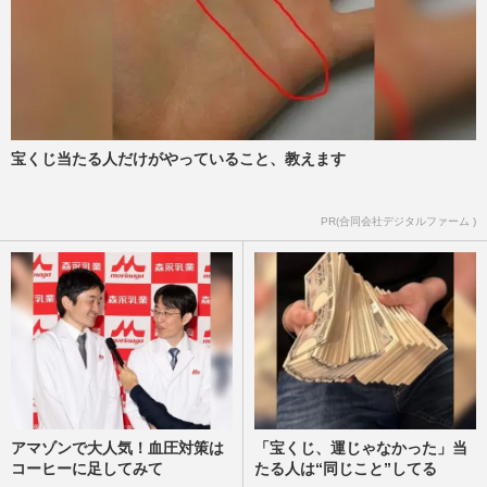
週刊女性2025年11月11日・18日号
2026/7/30
ポケモン、30周年記念グッズの後出し“受
注生産”を発表「転売ヤーさよなら」転売
撲滅の“切り札”投入に歓…
週刊女性PRIME
2026/7/30
宝くじ当たる人だけがやっていること、教えます
『トイ・ストーリー5』が『ズートピア2』
PR(合同会社デジタルファーム )
を上回る爆スタート！ “おかわり鑑賞”で
『国宝』に続く200億円超…
週刊女性PRIME
2026/7/25
アマゾンで大人気！血圧対策は
「宝くじ、運じゃなかった」当
コーヒーに足してみて
たる人は“同じこと”してる