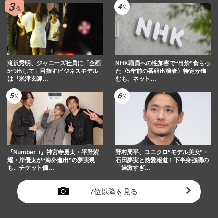
滝沢秀明、ジャニーズ社員に「企画
NHK職員への性加害で“出禁”食らっ
5つ出して」目指すビジネスモデル
た〈5年前の番組出演者〉特定が進
は『米津玄師…
むも、ネット…
『Number_i』神宮寺勇太・平野紫
野村周平、ユニクロ“モデル美女”・
耀・岸優太が“海外進出”の夢実現
石田夢実と熱愛報道！下半身強調の
も、チケット価…
「過激すぎ…
7位以降を見る