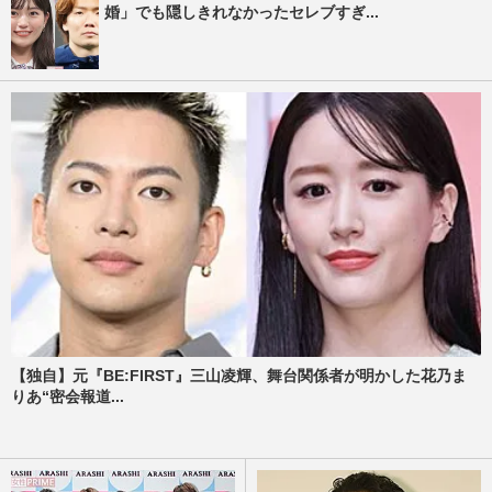
婚」でも隠しきれなかったセレブすぎ...
【独自】元『BE:FIRST』三山凌輝、舞台関係者が明かした花乃ま
りあ“密会報道...