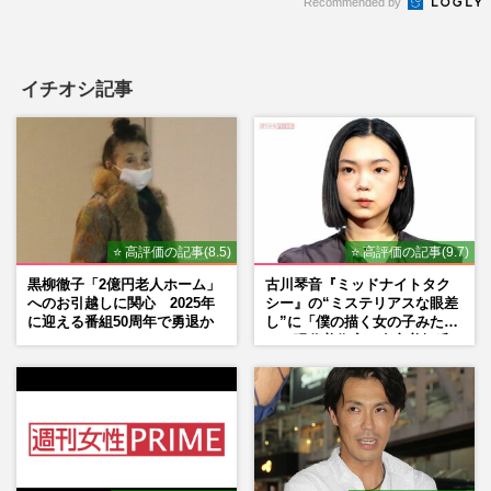
Recommended by
イチオシ記事
⭐ 高評価の記事(8.5)
⭐ 高評価の記事(9.7)
黒柳徹子「2億円老人ホーム」
古川琴音『ミッドナイトタク
へのお引越しに関心 2025年
シー』の“ミステリアスな眼差
に迎える番組50周年で勇退か
し”に「僕の描く女の子みた
い」現代美術家・奈良美智氏
もSNSで“公認”