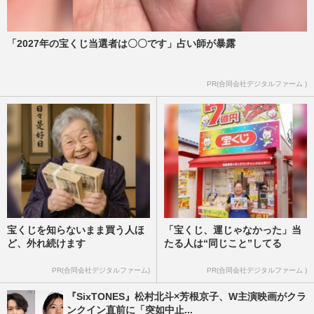
「2027年の宝くじ当選者は〇〇です」占い師が暴露
PR(合同会社デジタルファーム )
宝くじを知らないまま買う人ほ
「宝くじ、運じゃなかった」当
ど、外れ続けます
たる人は“同じこと”してる
PR(合同会社デジタルファーム)
PR(合同会社デジタルファーム )
『SixTONES』松村北斗×芳根京子、W主演映画がクラ
ンクイン直前に「突如中止...