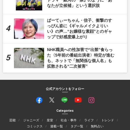
ドラマ『銀河の一票』のように「あ
なたが立候補」という選択肢
ぱーてぃーちゃん・信子、衝撃のす
っぴん姿に《ギャルメイクよりい
い》の声…“お嬢様な素顔”とのギャ
ップで好感度爆上がり
NHK職員への性加害で“出禁”食らっ
た〈5年前の番組出演者〉特定が進む
も、ネットで「無関係な個人名」も
拡散される“二次被害”
公式アカウントをフォロー
Categories
芸能
ジャニーズ
皇室
社会・事件
ライフ
トレンド
コミックス
連載一覧
タグ一覧
無料占い