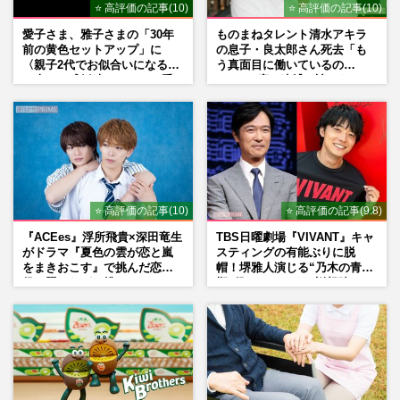
⭐ 高評価の記事(10)
⭐ 高評価の記事(10)
愛子さま、雅子さまの「30年
ものまねタレント清水アキラ
前の黄色セットアップ」に
の息子・良太郎さん死去「も
〈親子2代でお似合いになる〉
う真面目に働いているの
の声、ご成婚時のドレスも手
で」、2度の逮捕も諦めなかっ
がけた森英恵さんとの絆
た芸能界“波乱に満ちた37年”
⭐ 高評価の記事(10)
⭐ 高評価の記事(9.8)
『ACEes』浮所飛貴×深田竜生
TBS日曜劇場『VIVANT』キャ
がドラマ『夏色の雲が恋と嵐
スティングの有能ぶりに脱
をまきおこす』で挑んだ恋人
帽！堺雅人演じる“乃木の青年
役、照れながら挑んだキュン
期”役は、そっくり説根強い
シーン秘話
Mr.Children桜井和寿のバンド
マン長男・櫻井海音だった