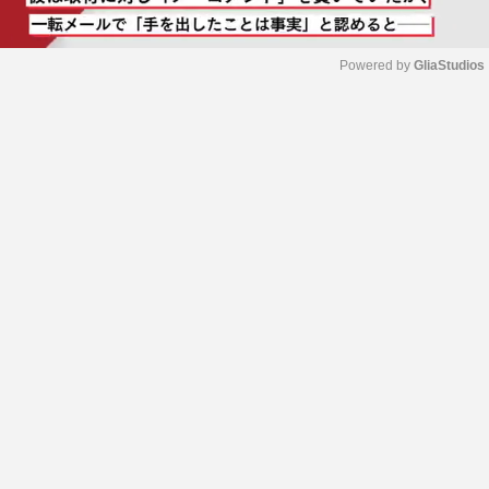
Powered by 
GliaStudios
M
u
t
e