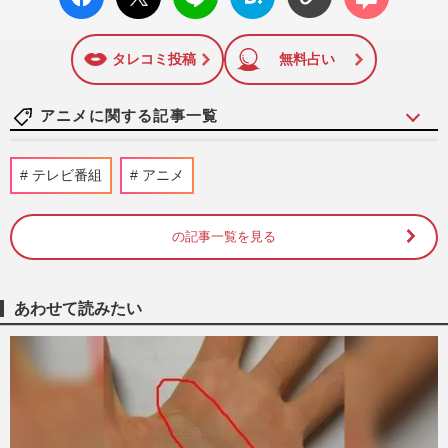
ok い
ト
ブック
ト
いね
マーク
に追加
タレコミ投稿
無料占い
アニメに関する記事一覧
映画『名探偵コナン ハイウェイの堕天
テレビ番組
アニメ
使』近づく“上映終了”の足音、惜しまれる
山崎和佳奈さん“毛利蘭の…
週刊女性PRIME
2026/8/5
の記事一覧を見る
《唯一無二の変態メーカー》『高須クリニ
ック』『エガブレイブ』の会社がパチンコ
あわせて読みたい
事業停止でファン悲嘆…高…
週刊女性PRIME
2026/8/1
映画『秒速5センチメートル』主演の
SixTONES・松村北斗にオファー殺到、プ
ロから評価される「普通っぽい役…