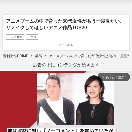
アニメブームの中で育った50代女性がもう一度見たい、
リメイクしてほしいアニメ作品TOP20
テレビ番組
アニメ
2021/3/31
週刊女性PRIME
芸能
アニメブームの中で育った50代女性がもう一度見た
広告の下にコンテンツが続きます
もっと読む
arrow_forward_ios