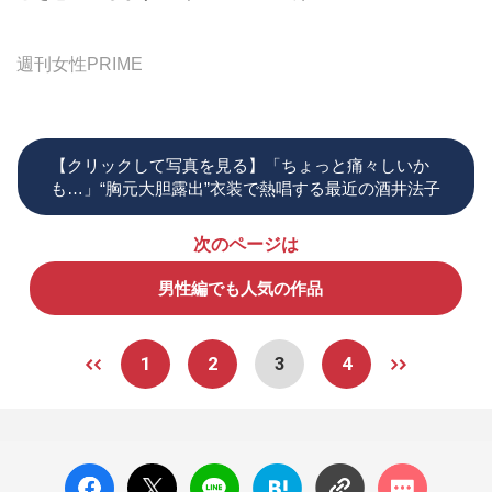
週刊女性PRIME
【クリックして写真を見る】「ちょっと痛々しいか
も…」“胸元大胆露出”衣装で熱唱する最近の酒井法子
次のページは
男性編でも人気の作品
1
2
3
4
facebo
X ポス
LINE
はてな
コメン