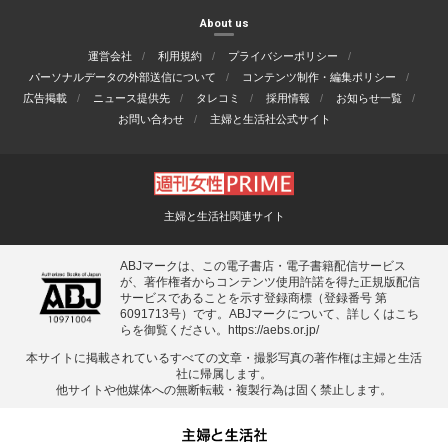
About us
運営会社
利用規約
プライバシーポリシー
パーソナルデータの外部送信について
コンテンツ制作・編集ポリシー
広告掲載
ニュース提供先
タレコミ
採用情報
お知らせ一覧
お問い合わせ
主婦と生活社公式サイト
主婦と生活社関連サイト
ABJマークは、この電子書店・電子書籍配信サービス
が、著作権者からコンテンツ使用許諾を得た正規版配信
サービスであることを示す登録商標（登録番号 第
6091713号）です。ABJマークについて、詳しくはこち
らを御覧ください。
https://aebs.or.jp/
本サイトに掲載されているすべての⽂章・撮影写真の著作権は主婦と⽣活
社に帰属します。
他サイトや他媒体への無断転載・複製⾏為は固く禁⽌します。