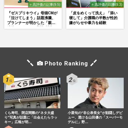
⭐ 高評価の記事(9.5)
⭐ 高評価の記事(9.3)
『ゼスプリキウイ』母猫CMが
「皮をめくって洗え」「添い
「泣けてしまう」話題沸騰、
寝して」介護職の半数が性的
プランナーが明かした「親に
嫌がらせや暴力を経験
連絡したくなる」制作秘話
Photo Ranking
くら寿司、閉店間際の“ネタ大盛
小栗旬の“非公表長女”が顔隠しデビ
り”写真が話題に「出会えたらラッ
ュー、透ける山田優の「スーパーモ
キー」広報が明…
デルに」野…