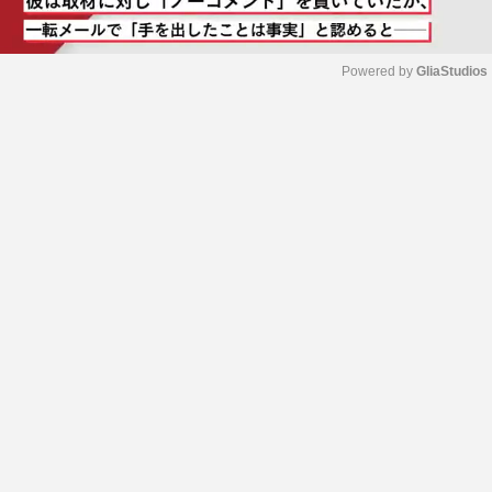
Powered by 
GliaStudios
M
u
t
e