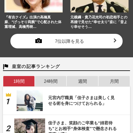
『有吉クイズ』出演の高橋真
元横綱・貴乃花光司の初恋相手との
麻、“げっそり両腕”で心配された体
再婚で見せた“幸せ太り”姿に「昔よ
重増減、高橋秀樹…
り幸せそう…
7位以降を見る
皇室の記事ランキング
1時間
24時間
週間
月間
元宮内庁職員「佳子さまは美しく見
せる術を身につけておられる」
佳子さま、笑顔のご卒業も“姉君待
ち”とお相手“身体検査”で懸念される