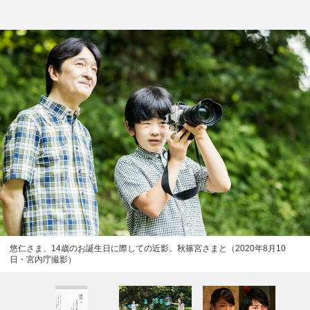
悠仁さま、14歳のお誕生日に際しての近影。秋篠宮さまと（2020年8月10
日・宮内庁撮影）