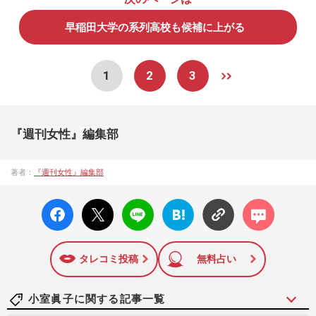
早稲田大学の系列高校も候補に上がる
1
2
3
『週刊女性』編集部
著者：
『週刊女性』編集部
facebo
X ポス
LINE
はてな
コメン
ok い
ト
ブック
ト
いね
マーク
に追加
タレコミ投稿
無料占い
小室眞子に関する記事一覧