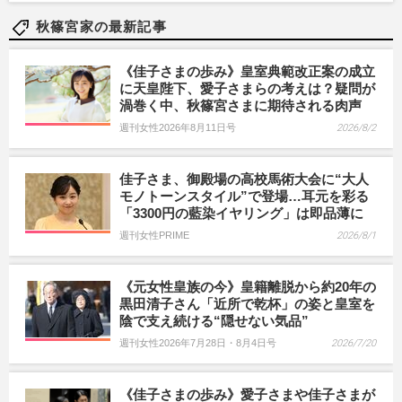
秋篠宮家の最新記事
《佳子さまの歩み》皇室典範改正案の成立
に天皇陛下、愛子さまらの考えは？疑問が
渦巻く中、秋篠宮さまに期待される肉声
週刊女性2026年8月11日号
2026/8/2
佳子さま、御殿場の高校馬術大会に“大人
モノトーンスタイル”で登場…耳元を彩る
「3300円の藍染イヤリング」は即品薄に
週刊女性PRIME
2026/8/1
《元女性皇族の今》皇籍離脱から約20年の
黒田清子さん「近所で乾杯」の姿と皇室を
陰で支え続ける“隠せない気品”
週刊女性2026年7月28日・8月4日号
2026/7/20
《佳子さまの歩み》愛子さまや佳子さまが