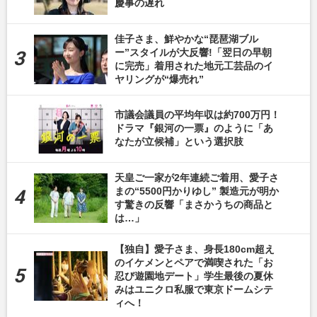
慶事の遅れ
佳子さま、鮮やかな“琵琶湖ブル
ー”スタイルが大反響!「翌日の早朝
に完売」着用された地元工芸品のイ
ヤリングが“爆売れ”
市議会議員の平均年収は約700万円！
ドラマ『銀河の一票』のように「あ
なたが立候補」という選択肢
天皇ご一家が2年連続ご着用、愛子さ
まの“5500円かりゆし” 製造元が明か
す驚きの反響「まさかうちの商品と
は…」
【独自】愛子さま、身長180cm超え
のイケメンとペアで満喫された「お
忍び遊園地デート」学生最後の夏休
みはユニクロ私服で東京ドームシテ
ィへ！