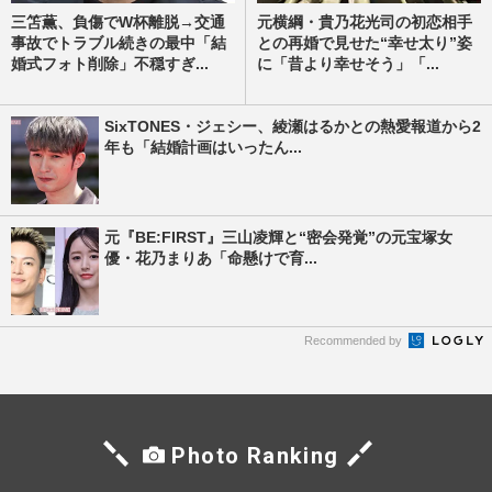
三笘薫、負傷でW杯離脱→交通
元横綱・貴乃花光司の初恋相手
事故でトラブル続きの最中「結
との再婚で見せた“幸せ太り”姿
婚式フォト削除」不穏すぎ...
に「昔より幸せそう」「...
SixTONES・ジェシー、綾瀬はるかとの熱愛報道から2
年も「結婚計画はいったん...
元『BE:FIRST』三山凌輝と“密会発覚”の元宝塚女
優・花乃まりあ「命懸けで育...
Recommended by
Photo Ranking