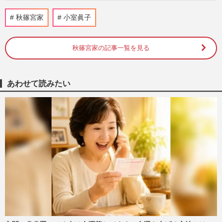
《佳子さまの歩み》姉・眞子さんの結婚を
秋篠宮家
小室眞子
応援した佳子さま「当人の気持ちが重要」
皇族数確保のため強いられ…
週刊女性2026年7月7日・14日号
2026/6/28
秋篠宮家の記事一覧を見る
佳子さま、紀子さまと眞子さんから受け継
いだ「サステナブルドレス」で式典出席、
あわせて読みたい
気品あふれる“引き算コー…
週刊女性PRIME
2026/6/11
陸上自衛隊が公開した“新ロゴ”に「殺意丸
出し」「禍々しくて気持ち悪い」批判殺
到、衝撃の“ドクロ”デザ…
週刊女性PRIME
2026/6/2
佳子さま、“いちごワンピ”を大人リメイ
ク！「ねぇね」叔母・黒田清子さんから学
んだ“自分らしく幸せな”…
週刊女性PRIME