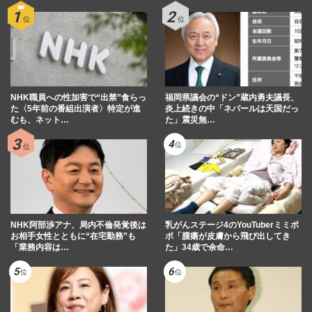
NHK職員への性加害で“出禁”食らっ
福岡県議会の“ドン”蔵内勇夫議長、
た〈5年前の番組出演者〉特定が進
炎上続きの中「ネパールは天国だっ
むも、ネット…
た」震災無…
NHK阿部渉アナ、局内不倫発覚後は
乳がんステージ4のYouTuberミミポ
お相手女性とともに“在宅勤務”も
ポ「腫瘍が皮膚から飛び出してき
「業務内容は…
た」34歳で余命…