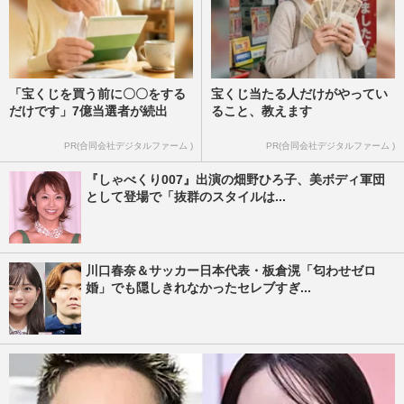
「宝くじを買う前に〇〇をする
宝くじ当たる人だけがやってい
だけです」7億当選者が続出
ること、教えます
PR(合同会社デジタルファーム )
PR(合同会社デジタルファーム )
『しゃべくり007』出演の畑野ひろ子、美ボディ軍団
として登場で「抜群のスタイルは...
川口春奈＆サッカー日本代表・板倉滉「匂わせゼロ
婚」でも隠しきれなかったセレブすぎ...