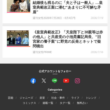
結婚後も残るのに「夫と子は一般人」…皇
室典範改正案に潜む“あまりに不可解な矛
盾”
週刊女性2026年7月28日・8月4日号
2026/7/19
《皇室典範改正》「天皇陛下と38親等は赤
の他人」と共産党の小池晃書記局長、“旧
宮家の養子案”に野党の反発とネットで疑
問噴出
週刊女性PRIME
2026/7/16
公式アカウントをフォロー
Categories
芸能
ジャニーズ
皇室
社会・事件
ライフ
トレンド
コミックス
連載一覧
タグ一覧
無料占い