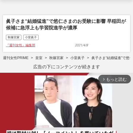
眞子さま“結婚猛進”で悠仁さまのお受験に影響 早稲田が
候補に急浮上も学習院進学が濃厚
秋篠宮家
小室眞子
『週刊女性』編集部
2021/4/8
週刊女性PRIME
皇室
秋篠宮家
小室眞子
眞子さま“結婚猛進”で悠
広告の下にコンテンツが続きます
もっと読む
arrow_forward_ios