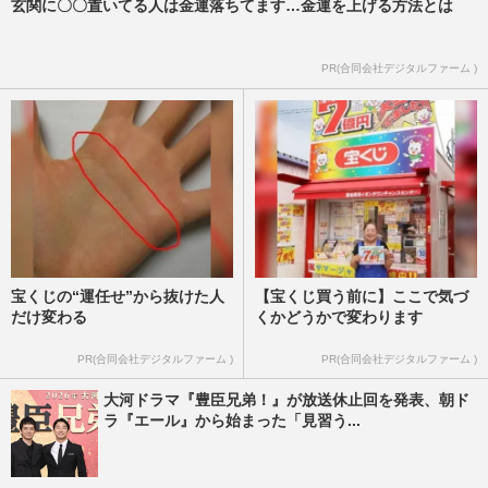
2026/5/6
玄関に〇〇置いてる人は金運落ちてます…金運を上げる方法とは
《佳子さまの歩み》叔母・黒田清子さん
PR(合同会社デジタルファーム )
を“ねぇね”と慕い育った佳子さま、“内親
王の先輩”から学んだこと…
週刊女性2026年4月21日号
2026/4/12
宝くじの“運任せ”から抜けた人
【宝くじ買う前に】ここで気づ
だけ変わる
くかどうかで変わります
PR(合同会社デジタルファーム )
PR(合同会社デジタルファーム )
大河ドラマ『豊臣兄弟！』が放送休止回を発表、朝ド
ラ『エール』から始まった「見習う...