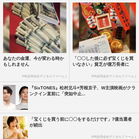
あなたの金運、今が変わる時か
「〇〇した後に必ず宝くじを買
もしれません
いなさい」貧乏が億万長者に
PR(合同会社デジタルファーム )
PR(合同会社デジタルファーム )
『SixTONES』松村北斗×芳根京子、W主演映画がクラ
ンクイン直前に「突如中止...
「宝くじを買う前に〇〇をするだけです」7億当選者
が続出
PR(合同会社デジタルファーム )