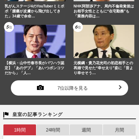
乳がんステージ4のYouTuberミミポ
NHK阿部渉アナ、局内不倫発覚後は
ポ「腫瘍が皮膚から飛び出してき
お相手女性とともに“在宅勤務”も
た」34歳で余命…
「業務内容は…
【横浜・山中竹春市長がパワハラ認
元横綱・貴乃花光司の初恋相手との
定】「あのデブ」「あいつポンコツ
再婚で見せた“幸せ太り”姿に「昔よ
だから」「人…
り幸せそう…
7位以降を見る
皇室の記事ランキング
1時間
24時間
週間
月間