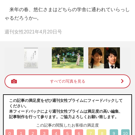
来年の春、悠仁さまはどちらの学舎に通われていらっし
ゃるだろうか─。
週刊女性2021年4月20日号
すべての写真を見る
この記事の満足度をぜひ週刊女性プライムにフィードバックして
ください。
本フィードバックにより週刊女性プライムは満足度の高い編集、
記事制作を行って参ります。ご協力よろしくお願い致します。
この記事の閲覧したお客様の満足度
0
1
2
3
4
5
6
7
8
9
10