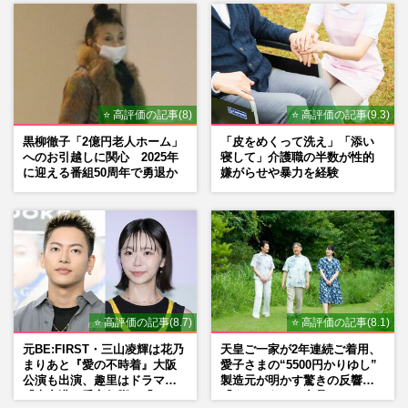
⭐ 高評価の記事(8)
⭐ 高評価の記事(9.3)
黒柳徹子「2億円老人ホーム」
「皮をめくって洗え」「添い
へのお引越しに関心 2025年
寝して」介護職の半数が性的
に迎える番組50周年で勇退か
嫌がらせや暴力を経験
⭐ 高評価の記事(8.7)
⭐ 高評価の記事(8.1)
元BE:FIRST・三山凌輝は花乃
天皇ご一家が2年連続ご着用、
まりあと『愛の不時着』大阪
愛子さまの“5500円かりゆし”
公演も出演、趣里はドラマ
製造元が明かす驚きの反響
『大空港』番宣行脚に「メン
「まさかうちの商品とは…」