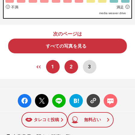
🙁
🙂
不満
満足
media weaver drive
次のページは
すべての写真を見る
1
2
3
facebo
X ポス
LINE
はてな
コメン
ok い
ト
ブック
ト
いね
マーク
に追加
タレコミ投稿
無料占い