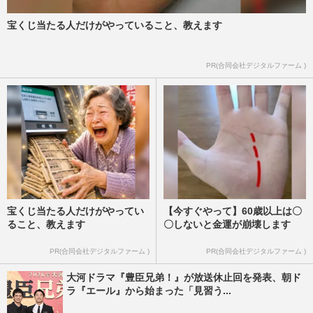
んだ“自分らしく幸せな”…
週刊女性PRIME
2026/5/6
宝くじ当たる人だけがやっていること、教えます
《佳子さまの歩み》叔母・黒田清子さん
PR(合同会社デジタルファーム )
を“ねぇね”と慕い育った佳子さま、“内親
王の先輩”から学んだこと…
週刊女性2026年4月21日号
2026/4/12
宝くじ当たる人だけがやってい
【今すぐやって】60歳以上は〇
ること、教えます
〇しないと金運が崩壊します
PR(合同会社デジタルファーム )
PR(合同会社デジタルファーム )
大河ドラマ『豊臣兄弟！』が放送休止回を発表、朝ド
ラ『エール』から始まった「見習う...