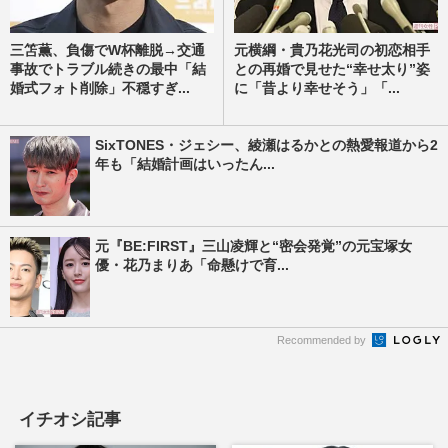
三笘薫、負傷でW杯離脱→交通
元横綱・貴乃花光司の初恋相手
事故でトラブル続きの最中「結
との再婚で見せた“幸せ太り”姿
婚式フォト削除」不穏すぎ...
に「昔より幸せそう」「...
SixTONES・ジェシー、綾瀬はるかとの熱愛報道から2
年も「結婚計画はいったん...
元『BE:FIRST』三山凌輝と“密会発覚”の元宝塚女
優・花乃まりあ「命懸けで育...
Recommended by
イチオシ記事