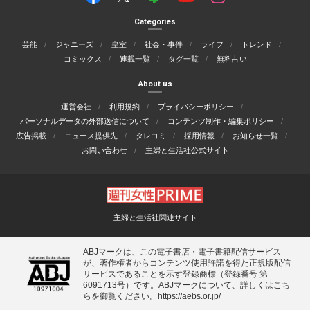
Categories
芸能
ジャニーズ
皇室
社会・事件
ライフ
トレンド
コミックス
連載一覧
タグ一覧
無料占い
About us
運営会社
利用規約
プライバシーポリシー
パーソナルデータの外部送信について
コンテンツ制作・編集ポリシー
広告掲載
ニュース提供先
タレコミ
採用情報
お知らせ一覧
お問い合わせ
主婦と生活社公式サイト
主婦と生活社関連サイト
ABJマークは、この電子書店・電子書籍配信サービス
が、著作権者からコンテンツ使用許諾を得た正規版配信
サービスであることを示す登録商標（登録番号 第
6091713号）です。ABJマークについて、詳しくはこち
らを御覧ください。
https://aebs.or.jp/