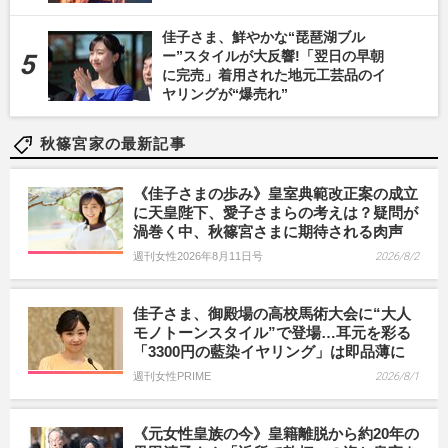
佳子さま、鮮やかな“琵琶湖ブル
ー”スタイルが大反響!「翌日の早朝
に完売」着用された地元工芸品のイ
ヤリングが“爆売れ”
秋篠宮家の最新記事
《佳子さまの歩み》皇室典範改正案の成立
に天皇陛下、愛子さまらの考えは？疑問が
渦巻く中、秋篠宮さまに期待される肉声
週刊女性2026年8月11日号
2026/8/2
佳子さま、御殿場の高校馬術大会に“大人
モノトーンスタイル”で登場…耳元を彩る
「3300円の藍染イヤリング」は即品薄に
週刊女性PRIME
2026/8/1
《元女性皇族の今》皇籍離脱から約20年の