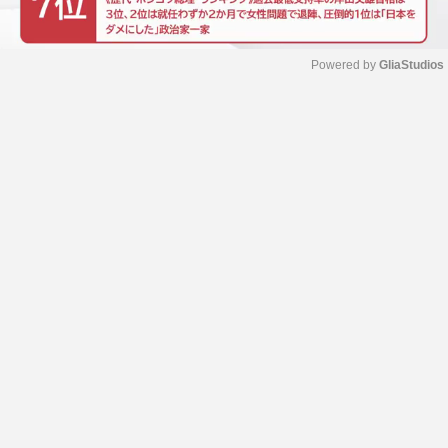
Powered by 
GliaStudios
M
u
t
e