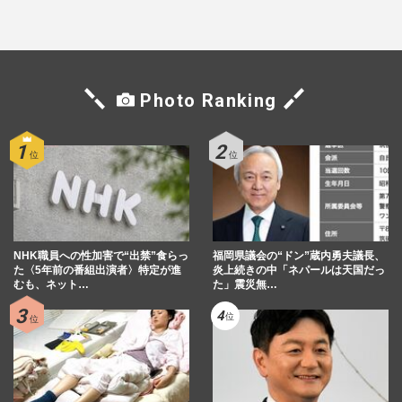
タル強すぎ」の実情
Photo Ranking
NHK職員への性加害で“出禁”食らっ
福岡県議会の“ドン”蔵内勇夫議長、
た〈5年前の番組出演者〉特定が進
炎上続きの中「ネパールは天国だっ
むも、ネット…
た」震災無…