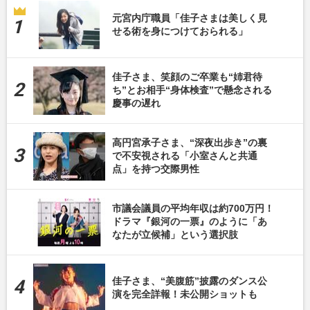
元宮内庁職員「佳子さまは美しく見
せる術を身につけておられる」
佳子さま、笑顔のご卒業も“姉君待
ち”とお相手“身体検査”で懸念される
慶事の遅れ
高円宮承子さま、“深夜出歩き”の裏
で不安視される「小室さんと共通
点」を持つ交際男性
市議会議員の平均年収は約700万円！
ドラマ『銀河の一票』のように「あ
なたが立候補」という選択肢
佳子さま、“美腹筋”披露のダンス公
演を完全詳報！未公開ショットも