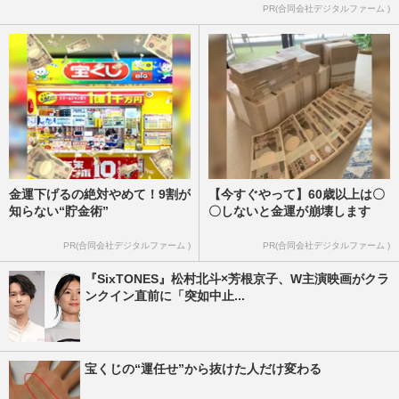
PR(合同会社デジタルファーム )
金運下げるの絶対やめて！9割が
【今すぐやって】60歳以上は〇
知らない“貯金術”
〇しないと金運が崩壊します
PR(合同会社デジタルファーム )
PR(合同会社デジタルファーム )
『SixTONES』松村北斗×芳根京子、W主演映画がクラ
ンクイン直前に「突如中止...
宝くじの“運任せ”から抜けた人だけ変わる