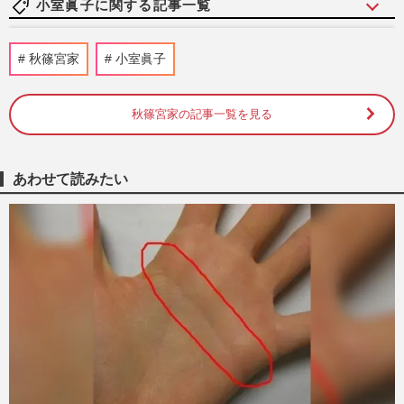
小室眞子に関する記事一覧
《佳子さまの歩み》姉・眞子さんの結婚を
秋篠宮家
小室眞子
応援した佳子さま「当人の気持ちが重要」
皇族数確保のため強いられ…
週刊女性2026年7月7日・14日号
2026/6/28
秋篠宮家の記事一覧を見る
佳子さま、紀子さまと眞子さんから受け継
いだ「サステナブルドレス」で式典出席、
あわせて読みたい
気品あふれる“引き算コー…
週刊女性PRIME
2026/6/11
陸上自衛隊が公開した“新ロゴ”に「殺意丸
出し」「禍々しくて気持ち悪い」批判殺
到、衝撃の“ドクロ”デザ…
週刊女性PRIME
2026/6/2
佳子さま、“いちごワンピ”を大人リメイ
ク！「ねぇね」叔母・黒田清子さんから学