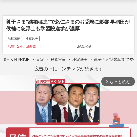
眞子さま“結婚猛進”で悠仁さまのお受験に影響 早稲田が
候補に急浮上も学習院進学が濃厚
秋篠宮家
小室眞子
『週刊女性』編集部
2021/4/8
週刊女性PRIME
皇室
秋篠宮家
小室眞子
眞子さま“結婚猛進”で悠
広告の下にコンテンツが続きます
もっと読む
arrow_forward_ios