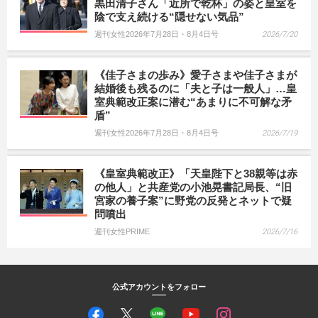
黒田清子さん「近所で乾杯」の姿と皇室を
陰で支え続ける“隠せない気品”
週刊女性2026年7月28日・8月4日号
2026/7/20
《佳子さまの歩み》愛子さまや佳子さまが
結婚後も残るのに「夫と子は一般人」…皇
室典範改正案に潜む“あまりに不可解な矛
盾”
週刊女性2026年7月28日・8月4日号
2026/7/19
《皇室典範改正》「天皇陛下と38親等は赤
の他人」と共産党の小池晃書記局長、“旧
宮家の養子案”に野党の反発とネットで疑
問噴出
週刊女性PRIME
2026/7/16
公式アカウントをフォロー