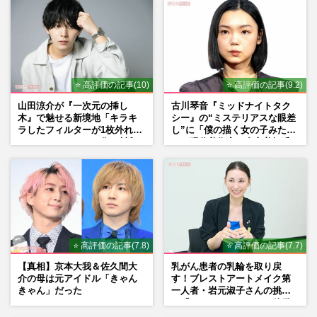
⭐ 高評価の記事(10)
⭐ 高評価の記事(9.2)
山田涼介が『一次元の挿し
古川琴音『ミッドナイトタク
木』で魅せる新境地「キラキ
シー』の“ミステリアスな眼差
ラしたフィルターが1枚外れて
し”に「僕の描く女の子みた
くれたら」アイドル像を封印
い」現代美術家・奈良美智氏
した覚悟
もSNSで“公認”
⭐ 高評価の記事(7.8)
⭐ 高評価の記事(7.7)
【真相】京本大我＆佐久間大
乳がん患者の乳輪を取り戻
介の母は元アイドル「きゃん
す！ブレストアートメイク第
きゃん」だった
一人者・岩元淑子さんの挑戦
と「ハードルしかない」啓発
の“壁”