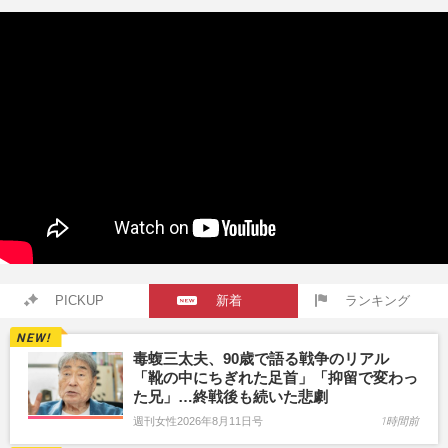
PICKUP
新着
ランキング
毒蝮三太夫、90歳で語る戦争のリアル
「靴の中にちぎれた足首」「抑留で変わっ
た兄」…終戦後も続いた悲劇
週刊女性2026年8月11日号
1時間前