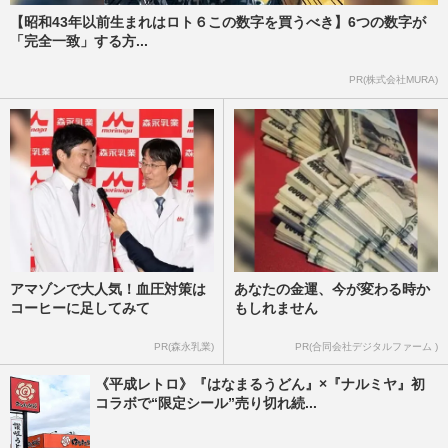
【昭和43年以前生まれはロト６この数字を買うべき】6つの数字が
「完全一致」する方...
PR(株式会社MURA)
アマゾンで大人気！血圧対策は
あなたの金運、今が変わる時か
コーヒーに足してみて
もしれません
PR(森永乳業)
PR(合同会社デジタルファーム )
《平成レトロ》『はなまるうどん』×『ナルミヤ』初
コラボで“限定シール”売り切れ続...