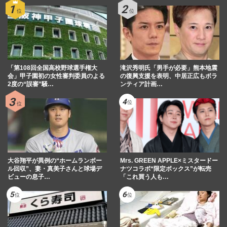
「第108回全国高校野球選手権大
滝沢秀明氏「男手が必要」熊本地震
会」甲子園初の女性審判委員のよる
の復興支援を表明、中居正広もボラ
2度の“誤審”騒…
ンティア計画…
大谷翔平が異例の“ホームランボー
Mrs. GREEN APPLE×ミスタードー
ル回収”、妻・真美子さんと球場デ
ナツコラボ“限定ボックス”が転売
ビューの息子…
「これ買う人も…