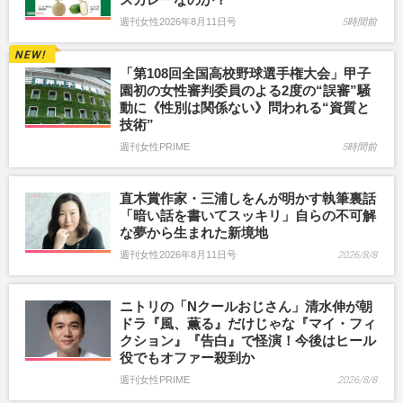
週刊女性2026年8月11日号
5時間前
「第108回全国高校野球選手権大会」甲子
園初の女性審判委員のよる2度の“誤審”騒
動に《性別は関係ない》問われる“資質と
技術”
週刊女性PRIME
5時間前
直木賞作家・三浦しをんが明かす執筆裏話
「暗い話を書いてスッキリ」自らの不可解
な夢から生まれた新境地
週刊女性2026年8月11日号
2026/8/8
ニトリの「Nクールおじさん」清水伸が朝
ドラ『風、薫る』だけじゃな『マイ・フィ
クション』『告白』で怪演！今後はヒール
役でもオファー殺到か
週刊女性PRIME
2026/8/8