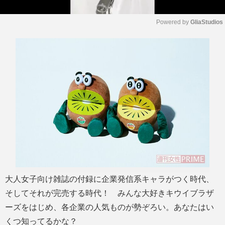
Powered by 
GliaStudios
M
u
t
e
大人女子向け雑誌の付録に企業発信系キャラがつく時代、
そしてそれが完売する時代！ みんな大好きキウイブラザ
ーズをはじめ、各企業の人気ものが勢ぞろい。あなたはい
くつ知ってるかな？