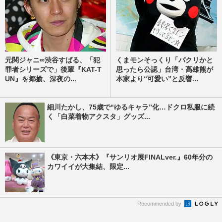
元関ジャニ∞渋谷すばる、「犯
くまモンそっくり「パクリかと
罪者シリーズで」後輩『KAT-T
思ったら公認」台湾・高雄熊が
UN』を揶揄、深夜の...
本家より“可愛い”と反響...
細川たかし、75歳で“ゆるキャラ”化…ドクロ私服に続
く「白菜着物アクスタ」グッズ...
《東京・六本木》『サンリオ展FINALver.』60年分の
カワイイが大集結、限定...
Recommended by