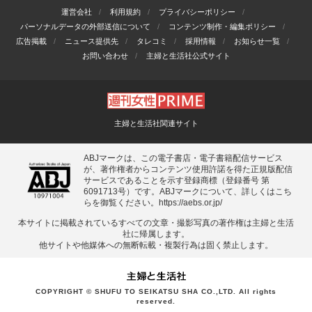
運営会社
利用規約
プライバシーポリシー
パーソナルデータの外部送信について
コンテンツ制作・編集ポリシー
広告掲載
ニュース提供先
タレコミ
採用情報
お知らせ一覧
お問い合わせ
主婦と生活社公式サイト
主婦と生活社関連サイト
ABJマークは、この電子書店・電子書籍配信サービス
が、著作権者からコンテンツ使用許諾を得た正規版配信
サービスであることを示す登録商標（登録番号 第
6091713号）です。ABJマークについて、詳しくはこち
らを御覧ください。
https://aebs.or.jp/
本サイトに掲載されているすべての⽂章・撮影写真の著作権は主婦と⽣活
社に帰属します。
他サイトや他媒体への無断転載・複製⾏為は固く禁⽌します。
COPYRIGHT © SHUFU TO SEIKATSU SHA CO.,LTD. All rights
reserved.