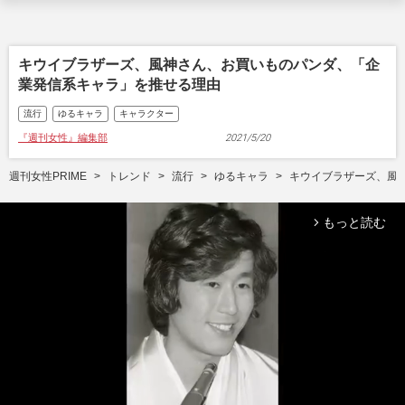
キウイブラザーズ、風神さん、お買いものパンダ、「企
業発信系キャラ」を推せる理由
流行
ゆるキャラ
キャラクター
『週刊女性』編集部
2021/5/20
週刊女性PRIME
トレンド
流行
ゆるキャラ
キウイブラザーズ、風
もっと読む
arrow_forward_ios