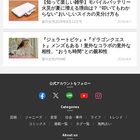
【知って楽しい雑学】モバイルバッテリー
火災が夏に増える理由は？ “叩いてもわか
らない”おいしいスイカの見分け方も
週刊女性2026年8月11日号
2026/8/7
『ジェラートピケ』×『ドラゴンクエス
ト』メンズもある！意外なコラボの意外な
相性、“おうち時間”との親和性
週刊女性PRIME
2026/8/6
公式アカウントをフォロー
Categories
芸能
ジャニーズ
皇室
社会・事件
ライフ
トレンド
コミックス
連載一覧
タグ一覧
無料占い
About us