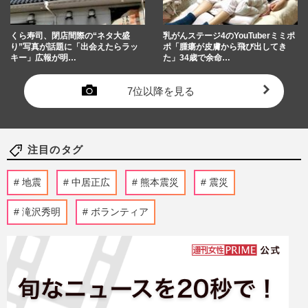
くら寿司、閉店間際の“ネタ大盛
乳がんステージ4のYouTuberミミポ
り”写真が話題に「出会えたらラッ
ポ「腫瘍が皮膚から飛び出してき
キー」広報が明…
た」34歳で余命…
7位以降を見る
注目のタグ
地震
中居正広
熊本震災
震災
滝沢秀明
ボランティア