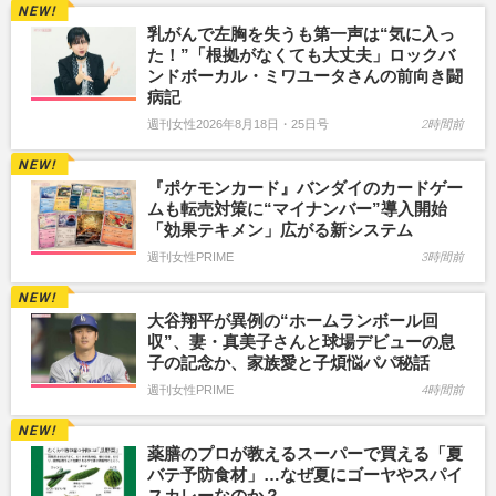
乳がんで左胸を失うも第一声は“気に入っ
た！”「根拠がなくても大丈夫」ロックバ
ンドボーカル・ミワユータさんの前向き闘
病記
週刊女性2026年8月18日・25日号
2時間前
『ポケモンカード』バンダイのカードゲー
ムも転売対策に“マイナンバー”導入開始
「効果テキメン」広がる新システム
週刊女性PRIME
3時間前
大谷翔平が異例の“ホームランボール回
収”、妻・真美子さんと球場デビューの息
子の記念か、家族愛と子煩悩パパ秘話
週刊女性PRIME
4時間前
薬膳のプロが教えるスーパーで買える「夏
バテ予防食材」…なぜ夏にゴーヤやスパイ
スカレーなのか？