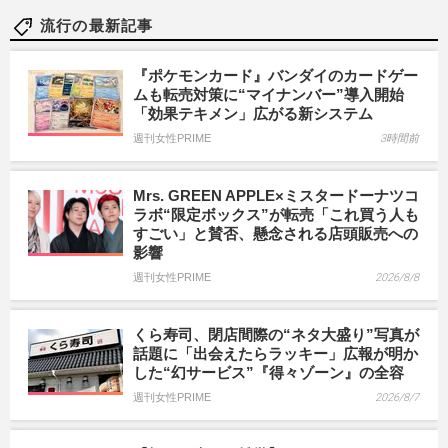
流行の最新記事
『ポケモンカード』バンダイのカードゲー
ムも転売対策に“マイナンバー”導入開始
「効果テキメン」広がる新システム
週刊女性PRIME
3時間前
Mrs. GREEN APPLE×ミスタードーナツコ
ラボ“限定ボックス”が転売「これ買う人も
すごい」と賛否、懸念される店頭販売への
影響
週刊女性PRIME
2026/8/8
くら寿司、閉店間際の“ネタ大盛り”写真が
話題に「出会えたらラッキー」広報が明か
した“幻サービス”『得々ゾーン』の全容
週刊女性PRIME
2026/8/7