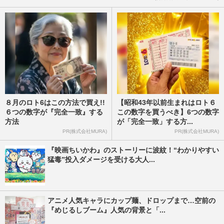
８月のロト6はこの方法で買え!!
【昭和43年以前生まれはロト６
６つの数字が『完全一致』する
この数字を買うべき】6つの数字
方法
が「完全一致」する方...
PR(株式会社MURA)
PR(株式会社MURA)
『映画ちいかわ』のストーリーに波紋！“わかりやすい
猛毒”投入ダメージを受ける大人...
アニメ人気キャラにカップ麺、ドロップまで…空前の
『めじるしブーム』人気の背景と「...