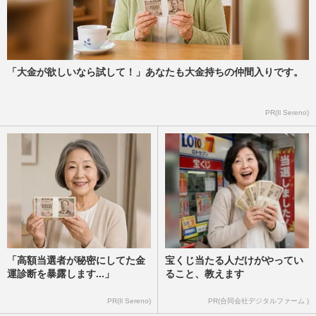
「大金が欲しいなら試して！」あなたも大金持ちの仲間入りです。
PR(Il Sereno)
「高額当選者が秘密にしてた金
宝くじ当たる人だけがやってい
運診断を暴露します...」
ること、教えます
PR(Il Sereno)
PR(合同会社デジタルファーム )