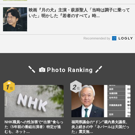
映画『月の犬』主演・萩原聖人「当時は調子に乗って
いた」明かした『若者のすべて』時...
Recommended by
Photo Ranking
NHK職員への性加害で“出禁”食らっ
福岡県議会の“ドン”蔵内勇夫議長、
た〈5年前の番組出演者〉特定が進
炎上続きの中「ネパールは天国だっ
むも、ネット…
た」震災無…