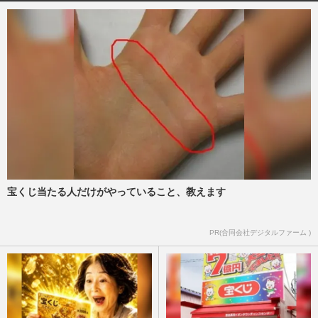
のタッグ」が頓挫していた舞…
週刊女性2024年11月5日号
2024/10/21
月9ドラマ『嘘解きレトリック』W主演の
鈴鹿央士、松本穂香に「イメージと違う2
人だなぁ」早くも“疑問”の…
週刊女性PRIME
2024/8/27
好みのイケメンを見て電気代を節約、佐藤
健、吉沢亮、羽生結弦、鈴鹿央士、
SixTONESら「涼しげ浴衣イケメン…
週刊女性2023年9月19日号
2023/9/5
宝くじ当たる人だけがやっていること、教えます
男女1000人に聞いた『上半期ブレイク俳
PR(合同会社デジタルファーム )
優』赤楚衛二にSnow Man・目黒蓮、福原
遥や浜辺美波などがランクイン…
週刊女性2023年9月5日号
2023/8/28