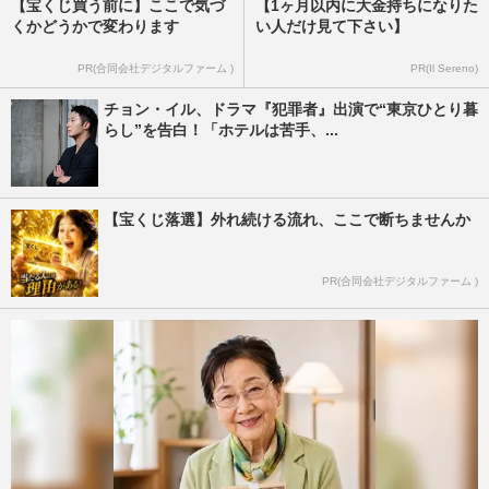
【宝くじ買う前に】ここで気づ
【1ヶ月以内に大金持ちになりた
くかどうかで変わります
い人だけ見て下さい】
PR(合同会社デジタルファーム )
PR(Il Sereno)
チョン・イル、ドラマ『犯罪者』出演で“東京ひとり暮
らし”を告白！「ホテルは苦手、...
【宝くじ落選】外れ続ける流れ、ここで断ちませんか
PR(合同会社デジタルファーム )