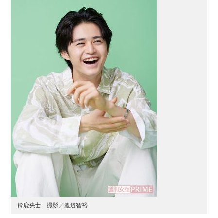
鈴鹿央士 撮影／渡邉智裕