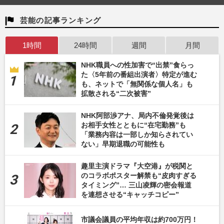
芸能の記事ランキング
1時間
24時間
週間
月間
NHK職員への性加害で“出禁”食らっ
た〈5年前の番組出演者〉特定が進む
も、ネットで「無関係な個人名」も
拡散される“二次被害”
NHK阿部渉アナ、局内不倫発覚後は
お相手女性とともに“在宅勤務”も
「業務内容は一部しか知らされてい
ない」早期退職の可能性も
趣里主演ドラマ『大空港』が税関と
のコラボポスター解禁も“皮肉すぎる
タイミング”… 三山凌輝の密会報道
を連想させる“キャッチコピー”
市議会議員の平均年収は約700万円！