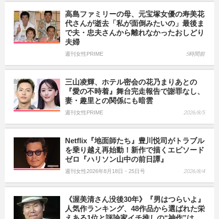
高島ファミリーの母、元宝塚女優の寿美花
代さんが逝去「私が面倒みたいの」最後ま
で夫・忠夫さんから離れなかったおしどり
夫婦
週刊女性PRIME
5時間前
三山凌輝、ホテル密会の花乃まりあとの
『愛の不時着』舞台完走報告で謝罪なし、
妻・趣里との関係にも暗雲
週刊女性PRIME
2026/8/5
Netflix『地面師たち』豊川悦司がトラブル
を乗り越え再始動！新作で描くエピソード
ゼロ『ハリソン山中の前日譚』
週刊女性2026年8月18日・25日号
2026/8/4
《渥美清さん没後30年》『男はつらいよ』
人気作ランキング、48作品から選ばれた栄
えある1位と評論家イチ推しの“神作”は