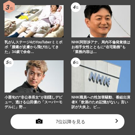
乳がんステージ4のYouTuberミミポ
NHK阿部渉アナ、局内不倫発覚後は
ポ「腫瘍が皮膚から飛び出してき
お相手女性とともに“在宅勤務”も
た」34歳で余命…
「業務内容は…
小栗旬の“非公表長女”が顔隠しデビ
NHK職員への性加害騒動、番組出演
ュー、透ける山田優の「スーパーモ
者X「飲酒のため記憶がない」言い
デルに」野…
訳が大炎上、ピ…
7位以降を見る