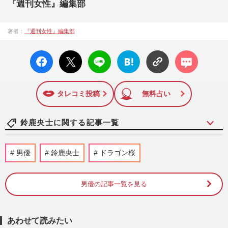
『週刊女性』編集部
著者：
『週刊女性』編集部
facebo
X ポス
LINE
はてな
コメン
ok い
ト
ブック
ト
いね
マーク
に追加
タレコミ投稿
無料占い
鈴鹿央士に関する記事一覧
出荷2000万本突破！サントリー新商品『ギ
男優
鈴鹿央士
ドラゴン桜
ルティ炭酸 NOPE』の反響は通常の20
倍！担当者が明かした広告宣伝…
週刊女性PRIME
2026/4/15
男優の記事一覧を見る
鈴鹿央士と松本穂香主演の月9ドラマ『嘘
解きレトリック』、同枠で「有名俳優2人
あわせて読みたい