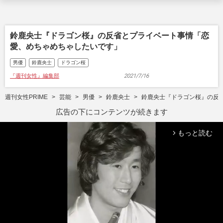
鈴鹿央士『ドラゴン桜』の反省とプライベート事情「恋
愛、めちゃめちゃしたいです」
男優
鈴鹿央士
ドラゴン桜
『週刊女性』編集部
2021/7/16
週刊女性PRIME
芸能
男優
鈴鹿央士
鈴鹿央士『ドラゴン桜』の反
広告の下にコンテンツが続きます
もっと読む
arrow_forward_ios