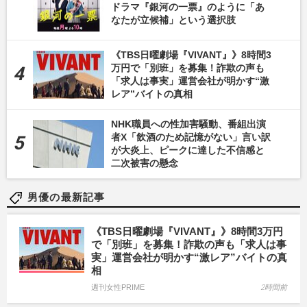
ドラマ『銀河の一票』のように「あ
なたが立候補」という選択肢
《TBS日曜劇場『VIVANT』》8時間3
万円で「別班」を募集！詐欺の声も
「求人は事実」運営会社が明かす“激
レア”バイトの真相
NHK職員への性加害騒動、番組出演
者X「飲酒のため記憶がない」言い訳
が大炎上、ピークに達した不信感と
二次被害の懸念
男優の最新記事
《TBS日曜劇場『VIVANT』》8時間3万円
で「別班」を募集！詐欺の声も「求人は事
実」運営会社が明かす“激レア”バイトの真
相
週刊女性PRIME
2時間前