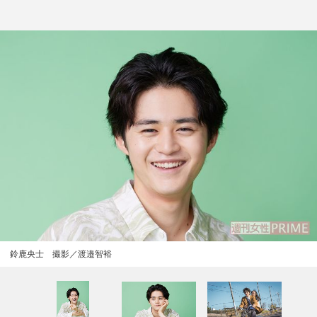
鈴鹿央士 撮影／渡邉智裕