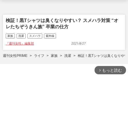
検証！黒Tシャツは臭くなりやすい？ スメハラ対策 “オ
レたちぞうきん族” 卒業の仕方
家族
洗濯
スメハラ
紫外線
『週刊女性』編集部
2021/8/27
週刊女性PRIME
ライフ
家族
洗濯
検証！黒Tシャツは臭くなりやすい
もっと読む
arrow_forward_ios