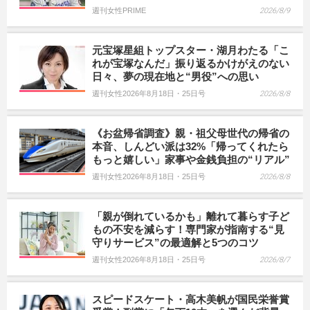
週刊女性PRIME
2026/8/9
元宝塚星組トップスター・湖月わたる「こ
れが宝塚なんだ」振り返るかけがえのない
日々、夢の現在地と“男役”への思い
週刊女性2026年8月18日・25日号
2026/8/8
《お盆帰省調査》親・祖父母世代の帰省の
本音、しんどい派は32%「帰ってくれたら
もっと嬉しい」家事や金銭負担の“リアル”
週刊女性2026年8月18日・25日号
2026/8/8
「親が倒れているかも」離れて暮らす子ど
もの不安を減らす！専門家が指南する“見
守りサービス”の最適解と5つのコツ
週刊女性2026年8月18日・25日号
2026/8/7
スピードスケート・高木美帆が国民栄誉賞