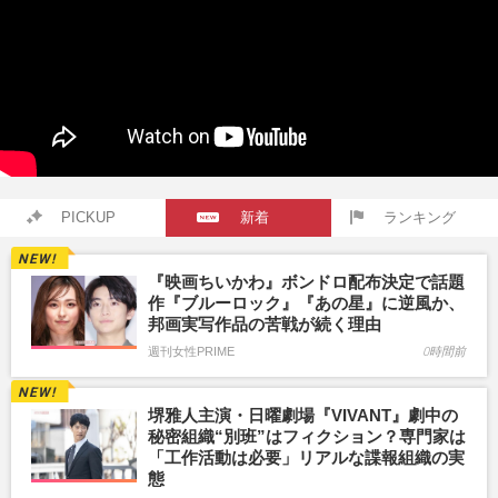
PICKUP
新着
ランキング
『映画ちいかわ』ボンドロ配布決定で話題
作『ブルーロック』『あの星』に逆風か、
邦画実写作品の苦戦が続く理由
週刊女性PRIME
0時間前
堺雅人主演・日曜劇場『VIVANT』劇中の
秘密組織“別班”はフィクション？専門家は
「工作活動は必要」リアルな諜報組織の実
態