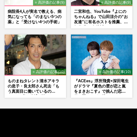
⭐ 高評価の記事(9)
⭐ 高評価の記事(9)
病院長4人が実名で教える、病
二宮和也、YouTube『よにの
気になっても「のまない5つの
ちゃんねる』で山田涼介の“お
薬」と「受けない4つの手術」
友達”に有名ホストを推薦、歌
舞伎町に“急接近”でファン
「関わらないで！」
⭐ 高評価の記事(10)
⭐ 高評価の記事(10)
ものまねタレント清水アキラ
『ACEes』浮所飛貴×深田竜生
の息子・良太郎さん死去「も
がドラマ『夏色の雲が恋と嵐
う真面目に働いているの
をまきおこす』で挑んだ恋人
で」、2度の逮捕も諦めなかっ
役、照れながら挑んだキュン
た芸能界“波乱に満ちた37年”
シーン秘話