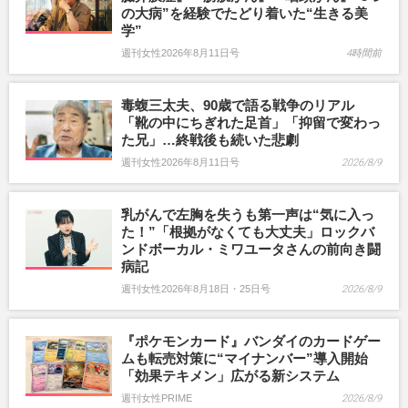
の大病”を経験でたどり着いた“生きる美
学”
週刊女性2026年8月11日号
4時間前
毒蝮三太夫、90歳で語る戦争のリアル
「靴の中にちぎれた足首」「抑留で変わっ
た兄」…終戦後も続いた悲劇
週刊女性2026年8月11日号
2026/8/9
乳がんで左胸を失うも第一声は“気に入っ
た！”「根拠がなくても大丈夫」ロックバ
ンドボーカル・ミワユータさんの前向き闘
病記
週刊女性2026年8月18日・25日号
2026/8/9
『ポケモンカード』バンダイのカードゲー
ムも転売対策に“マイナンバー”導入開始
「効果テキメン」広がる新システム
週刊女性PRIME
2026/8/9