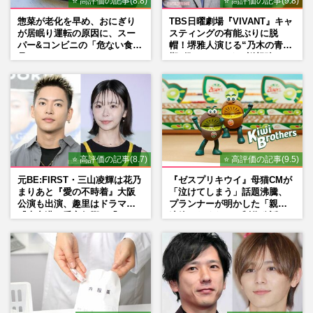
⭐ 高評価の記事(8.8)
⭐ 高評価の記事(9.8)
惣菜が老化を早め、おにぎり
TBS日曜劇場『VIVANT』キャ
が居眠り運転の原因に、スー
スティングの有能ぶりに脱
パー&コンビニの「危ない食
帽！堺雅人演じる“乃木の青年
品」
期”役は、そっくり説根強い
Mr.Children桜井和寿のバンド
マン長男・櫻井海音だった
⭐ 高評価の記事(8.7)
⭐ 高評価の記事(9.5)
元BE:FIRST・三山凌輝は花乃
『ゼスプリキウイ』母猫CMが
まりあと『愛の不時着』大阪
「泣けてしまう」話題沸騰、
公演も出演、趣里はドラマ
プランナーが明かした「親に
『大空港』番宣行脚に「メン
連絡したくなる」制作秘話
タル強すぎ」の実情