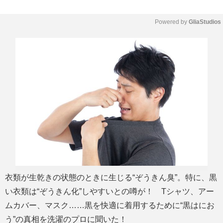
Powered by 
GliaStudios
M
u
t
e
衣類が生乾きの状態のときに生じる“ぞうきん臭”。特に、黒
い衣類は“ぞうきん化”しやすいとの噂が！ Tシャツ、アー
ムカバー、マスク……黒を快適に着用するために“黒はにお
う”の真相を洗濯のプロに聞いた！