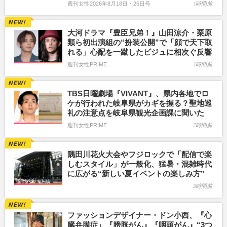
週刊女性2026年8月18日・25日号
1時間前
大河ドラマ『豊臣兄弟！』山田涼介・栗原
類ら初出演組の“扮装公開”で「顔で天下取
れる」心配を一蹴したビジュに相次ぐ反響
週刊女性PRIME
1時間前
TBS日曜劇場『VIVANT』、県内各地でロ
ケが行われた岐阜県がカギを握る？聖地巡
礼の注意点を岐阜県観光企画課に聞いた
週刊女性PRIME
2時間前
隅田川花火大会やフジロックで「配信で楽
しむスタイル」が一般化、猛暑・混雑時代
に広がる“新しい夏イベントの楽しみ方”
3時間前
ファッションデザイナー・ドン小西、『心
臓弁膜症』『膀胱がん』『咽頭がん』“3つ