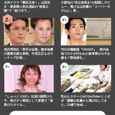
大河ドラマ『豊臣兄弟！』山田涼
小栗旬の“非公表長女”が顔隠しデビ
介・栗原類ら初出演組の“扮装公
ュー、透ける山田優の「スーパーモ
開”で「顔で天下…
デルに」野…
滝沢秀明氏「男手が必要」熊本地震
TBS日曜劇場『VIVANT』、県内各
の復興支援を表明、中居正広もボラ
地でロケが行われた岐阜県がカギを
ンティア計画…
握る？聖地巡礼…
『しゃべくり007』出演の畑野ひろ
乳がんステージ4のYouTuberミミポ
子、美ボディ軍団として登場で「抜
ポ「腫瘍が皮膚から飛び出してき
群のスタイル…
た」34歳で余命…