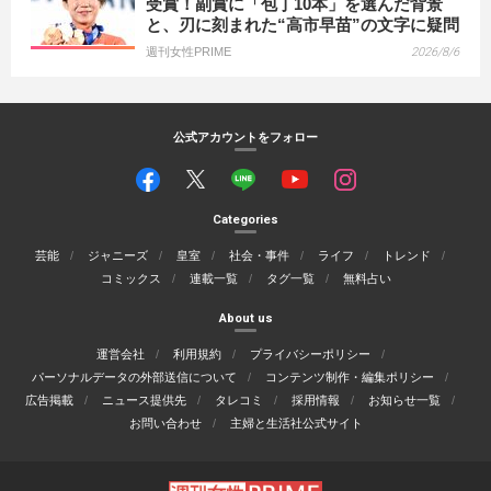
受賞！副賞に「包丁10本」を選んだ背景
と、刃に刻まれた“高市早苗”の文字に疑問
週刊女性PRIME
2026/8/6
公式アカウントをフォロー
Categories
芸能
ジャニーズ
皇室
社会・事件
ライフ
トレンド
コミックス
連載一覧
タグ一覧
無料占い
About us
運営会社
利用規約
プライバシーポリシー
パーソナルデータの外部送信について
コンテンツ制作・編集ポリシー
広告掲載
ニュース提供先
タレコミ
採用情報
お知らせ一覧
お問い合わせ
主婦と生活社公式サイト